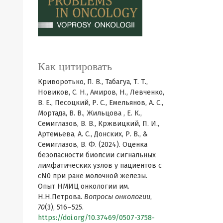
Как цитировать
Криворотько, П. В., Табагуа, Т. Т.,
Новиков, С. Н., Амиров, Н., Левченко,
В. Е., Песоцкий, Р. С., Емельянов, А. С.,
Мортада, В. В., Жильцова , Е. К.,
Семиглазов, В. В., Кржвицкий, П. И.,
Артемьева, А. С., Донских, Р. В., &
Семиглазов, В. Ф. (2024). Оценка
безопасности биопсии сигнальных
лимфатических узлов у пациентов с
сN0 при раке молочной железы.
Опыт НМИЦ онкологии им.
Н.Н.Петрова.
Вопросы онкологии
,
70
(3), 516–525.
https://doi.org/10.37469/0507-3758-