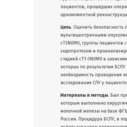
пациентов, прошедших опера
одномоментной реконструкци
Цель
. Оценить безопасность 
мультицентричными опухолям
сT3N0M0, группы пациентов 
эндопротезом и проанализир
стадией сТ1-3N0M0 в зависимо
которых по результатам БСЛУ
необходимость проведения и
исследования СЛУ у пациентов
Материалы и методы
. Был п
которым выполнено хирургич
молочной железы на базе ФГБ
России. Процедура БСЛУ, в п
использованием радиоизотоп