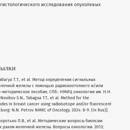
гистологического исследования опухолевых
4
сылки
абагуа Т.Т., et al. Метод определения сигнальных
олочной железы с помощью радиоизотопного и/или
-методическое пособие, СПб.: НМИЦ онкологии им. Н.Н.
 Novikov S.N., Tabagua T.T., et al. Method for the
odes in breast cancer using radioisotope and/or fluorescent
sburg: N.N. Petrov NMRC of Oncology. 2024: 8-9. (In Rus)].
воротько П.В., et al. Методические вопросы биопсии
 раком молочной железы. Вопросы онкологии. 2013;