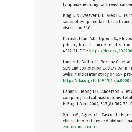
lymphadenectomy for breast cancer. 
Krag D.N., Weaver D.L., Alex J.C., Fai
sentinel lymph node in breast cance
discussion 340.
Purushotham A.D., Upponi S., Klevesa
primary breast cancer: results from a
4312-21.-DOI:
https://doi.org/10.120
Langer I., Guller U., Berclaz G., et 
SLN and completion axillary lymph n
Swiss multicenter study on 659 patie
https://doi.org/10.1097/01.sla.0000
Fisher B., Jeong J.H., Anderson S., e
comparing radical mastectomy, total
N Engl J Med. 2002; 347(8): 567-75.-
Greco M., Agresti R., Cascinelli N., e
clinical implications and biologic an
200007000-00001
.