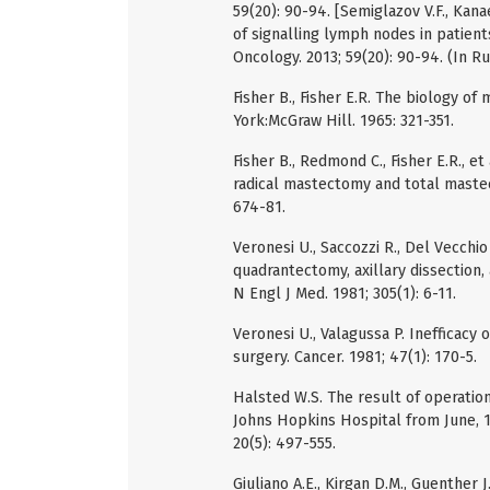
59(20): 90-94. [Semiglazov V.F., Kanae
of signalling lymph nodes in patien
Oncology. 2013; 59(20): 90-94. (In Ru
Fisher B., Fisher E.R. The biology of
York:McGraw Hill. 1965: 321-351.
Fisher B., Redmond C., Fisher E.R., e
radical mastectomy and total mastect
674-81.
Veronesi U., Saccozzi R., Del Vecchi
quadrantectomy, axillary dissection,
N Engl J Med. 1981; 305(1): 6-11.
Veronesi U., Valagussa P. Inefficacy
surgery. Cancer. 1981; 47(1): 170-5.
Halsted W.S. The result of operatio
Johns Hopkins Hospital from June, 1
20(5): 497-555.
Giuliano A.E., Kirgan D.M., Guenther