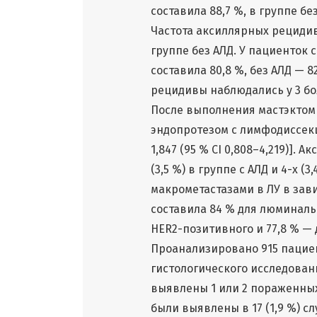
составила 88,7 %, в группе без 
Частота аксиллярных рецидивов
группе без АЛД. У пациенток 
составила 80,8 %, без АЛД — 82,
рецидивы наблюдались у 3 боль
После выполнения мастэктом
эндопротезом с лимфодиссекци
1,847 (95 % CI 0,808–4,219)].
(3,5 %) в группе с АЛД и 4-х (
макрометастазами в ЛУ в зав
составила 84 % для люминальн
HER2-позитивного и 77,8 % — 
Проанализировано 915 пацие
гистологического исследования.
выявлены 1 или 2 пораженных
были выявлены в 17 (1,9 %) сл