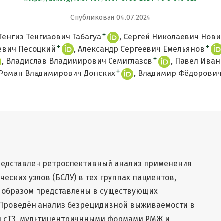
Опубликован 04.07.2024
+
Тенгиз Тенгизович Табагуа
Сергей Николаевич Нови
+
+
евич Песоцкий
Александр Сергеевич Емельянов
+
Владислав Владимирович Семиглазов
Павел Иван
+
Роман Владимирович Донских
Владимир Фёдорович
представлен ретроспективный анализ применения
еских узлов (БСЛУ) в тех группах пациентов,
 образом представлены в существующих
 Проведён анализ безрецидивной выживаемости в
ей сТ3, мультицентричнными формами РМЖ и