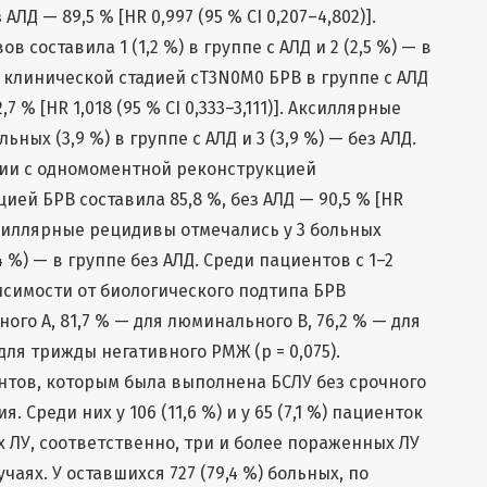
АЛД — 89,5 % [HR 0,997 (95 % CI 0,207–4,802)].
 составила 1 (1,2 %) в группе с АЛД и 2 (2,5 %) — в
с клинической стадией сT3N0M0 БРВ в группе с АЛД
7 % [HR 1,018 (95 % CI 0,333–3,111)]. Аксиллярные
ных (3,9 %) в группе с АЛД и 3 (3,9 %) — без АЛД.
ии с одномоментной реконструкцией
ей БРВ составила 85,8 %, без АЛД — 90,5 % [HR
 Аксиллярные рецидивы отмечались у 3 больных
3,4 %) — в группе без АЛД. Среди пациентов с 1–2
исимости от биологического подтипа БРВ
ого А, 81,7 % — для люминального В, 76,2 % — для
для трижды негативного РМЖ (p = 0,075).
нтов, которым была выполнена БСЛУ без срочного
 Среди них у 106 (11,6 %) и у 65 (7,1 %) пациенток
 ЛУ, соответственно, три и более пораженных ЛУ
учаях. У оставшихся 727 (79,4 %) больных, по