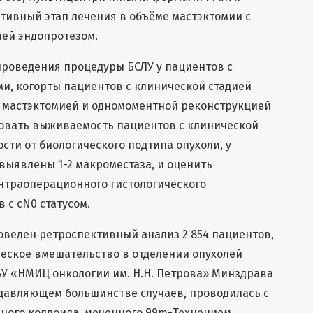
тивный этап лечения в объёме мастэктомии с
ей эндопротезом.
проведения процедуры БСЛУ у пациентов с
и, когорты пациентов с клинической стадией
с мастэктомией и одномоментной реконструкцией
овать выживаемость пациентов с клинической
сти от биологического подтипа опухоли, у
 выявлены 1-2 макроместаза, и оценить
нтраоперационного гистологического
 с сN0 статусом.
роведен ретроспективный анализ 2 854 пациентов,
еское вмешательство в отделении опухолей
У «НМИЦ онкологии им. Н.Н. Петрова» Минздрава
одавляющем большинстве случаев, проводилась с
ного коллоида, меченного 99m-Технецием.