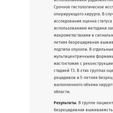
Срочное гистологическое ис
оперирующего хирурга. В слу
исследования оценка статуса
использованием методики зам
макрометастазами в сигнальн
летняя безрецидивная выжив
подтипа опухоли. В отдельны
мультицентричными формами
мастэктомия с реконструкцие
стадией Т3. В этих группах о
рецидивов и 5-летняя безре
выполненного объема хирург
области.
Результаты
. В группе пацие
безрецидивная выживаемсть 