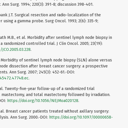
Ann Surg. 1994; 220(3): 391-8; discussion 398-401.
rbank J.T. Surgical resection and radio-localization of the
r using a gamma probe. Surg Oncol. 1993; 2(6): 335-9;
th M.B., et al. Morbidity after sentinel lymph node biopsy in
 randomized controlled trial. J Clin Oncol. 2005; 23(19):
0/JCO.2005.03.228
.
al. Morbidity of sentinel lymph node biopsy (SLN) alone versus
ode dissection after breast cancer surgery: a prospective
nts. Ann Surg. 2007; 245(3): 452-61.-DOI:
245472.47748.ec
.
t al. Twenty-five-year follow-up of a randomized trial
 mastectomy, and total mastectomy followed by irradiation.
DOI:
https://doi.org/10.1056/NEJMoa020128
.
t al. Breast cancer patients treated without axillary surgery:
alysis. Ann Surg. 2000.-DOI:
https://doi.org/10.1097/00000658-