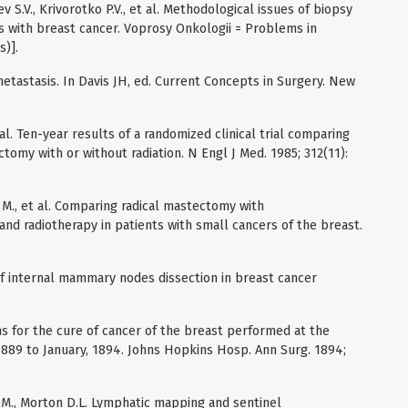
v S.V., Krivorotko P.V., et al. Methodological issues of biopsy
ts with breast cancer. Voprosy Onkologii = Problems in
s)].
 metastasis. In Davis JH, ed. Current Concepts in Surgery. New
t al. Ten-year results of a randomized clinical trial comparing
omy with or without radiation. N Engl J Med. 1985; 312(11):
o M., et al. Comparing radical mastectomy with
 and radiotherapy in patients with small cancers of the breast.
 of internal mammary nodes dissection in breast cancer
ns for the cure of cancer of the breast performed at the
889 to January, 1894. Johns Hopkins Hosp. Ann Surg. 1894;
 J.M., Morton D.L. Lymphatic mapping and sentinel