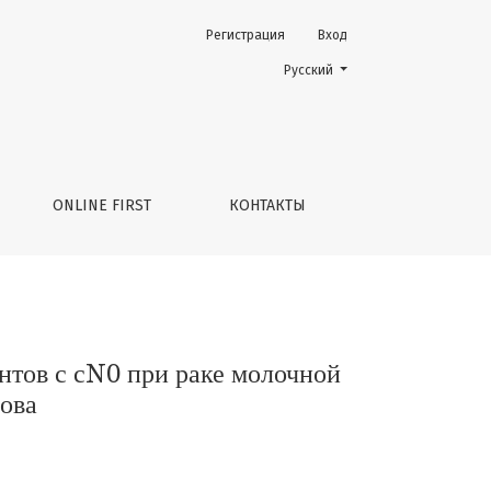
Регистрация
Вход
чной железы. Опыт НМИЦ онкологии им. Н.Н.Петрова
Change the language. The current 
Русский
ONLINE FIRST
КОНТАКТЫ
нтов с сN0 при раке молочной
ова