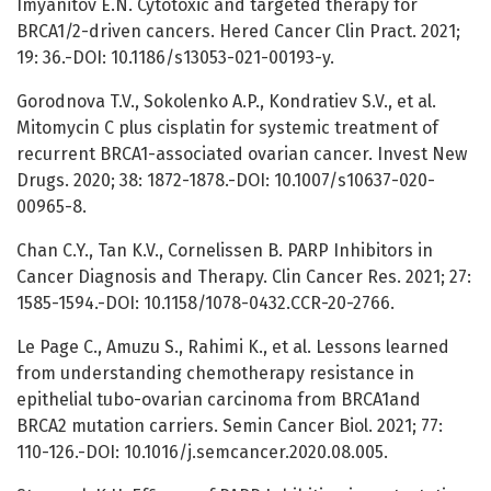
Imyanitov E.N. Cytotoxic and targeted therapy for
BRCA1/2-driven cancers. Hered Cancer Clin Pract. 2021;
19: 36.-DOI: 10.1186/s13053-021-00193-y.
Gorodnova T.V., Sokolenko A.P., Kondratiev S.V., et al.
Mitomycin C plus cisplatin for systemic treatment of
recurrent BRCA1-associated ovarian cancer. Invest New
Drugs. 2020; 38: 1872-1878.-DOI: 10.1007/s10637-020-
00965-8.
Chan C.Y., Tan K.V., Cornelissen B. PARP Inhibitors in
Cancer Diagnosis and Therapy. Clin Cancer Res. 2021; 27:
1585-1594.-DOI: 10.1158/1078-0432.CCR-20-2766.
Le Page C., Amuzu S., Rahimi K., et al. Lessons learned
from understanding chemotherapy resistance in
epithelial tubo-ovarian carcinoma from BRCA1and
BRCA2 mutation carriers. Semin Cancer Biol. 2021; 77:
110-126.-DOI: 10.1016/j.semcancer.2020.08.005.