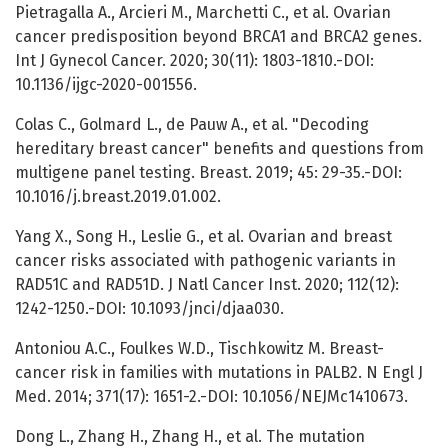
Pietragalla A., Arcieri M., Marchetti C., et al. Ovarian
cancer predisposition beyond BRCA1 and BRCA2 genes.
Int J Gynecol Cancer. 2020; 30(11): 1803-1810.-DOI:
10.1136/ijgc-2020-001556.
Colas C., Golmard L., de Pauw A., et al. "Decoding
hereditary breast cancer" benefits and questions from
multigene panel testing. Breast. 2019; 45: 29-35.-DOI:
10.1016/j.breast.2019.01.002.
Yang X., Song H., Leslie G., et al. Ovarian and breast
cancer risks associated with pathogenic variants in
RAD51C and RAD51D. J Natl Cancer Inst. 2020; 112(12):
1242-1250.-DOI: 10.1093/jnci/djaa030.
Antoniou A.C., Foulkes W.D., Tischkowitz M. Breast-
cancer risk in families with mutations in PALB2. N Engl J
Med. 2014; 371(17): 1651-2.-DOI: 10.1056/NEJMc1410673.
Dong L., Zhang H., Zhang H., et al. The mutation