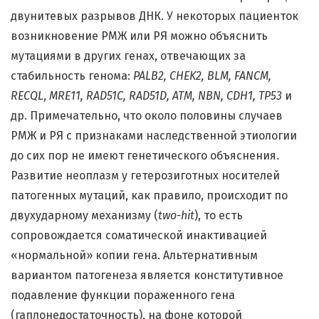
двунитевых разрывов ДНК. У некоторых пациенток
возникновение РМЖ или РЯ можно объяснить
мутациями в других генах, отвечающих за
стабильность генома:
PALB2, CHEK2,
BLM
,
FANCM
,
RECQL
,
MRE11,
RAD51C, RAD51D, ATM, NBN, CDH1, TP53
и
др. Примечательно, что около половины случаев
РМЖ и РЯ с признаками наследственной этиологии
до сих пор не имеют генетического объяснения.
Развитие неоплазм у гетерозиготных носителей
патогенных мутаций, как правило, происходит по
двухударному механизму (
two-hit
), то есть
сопровождается соматической инактивацией
«нормальной» копии гена. Альтернативным
вариантом патогенеза является конститутивное
подавление функции пораженного гена
(гаплонедостаточность), на фоне которой