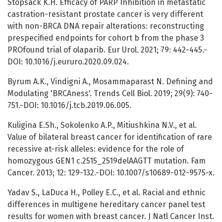
Stopsack K.H. Efficacy of PARP Inhibition in metastatic
castration-resistant prostate cancer is very different
with non-BRCA DNA repair alterations: reconstructing
prespecified endpoints for cohort b from the phase 3
PROfound trial of olaparib. Eur Urol. 2021; 79: 442-445.-
DOI: 10.1016/j.eururo.2020.09.024.
Byrum A.K., Vindigni A., Mosammaparast N. Defining and
Modulating 'BRCAness'. Trends Cell Biol. 2019; 29(9): 740-
751.-DOI: 10.1016/j.tcb.2019.06.005.
Kuligina E.Sh., Sokolenko A.P., Mitiushkina N.V., et al.
Value of bilateral breast cancer for identification of rare
recessive at-risk alleles: evidence for the role of
homozygous GEN1 c.2515_2519delAAGTT mutation. Fam
Cancer. 2013; 12: 129-132.-DOI: 10.1007/s10689-012-9575-x.
Yadav S., LaDuca H., Polley E.C., et al. Racial and ethnic
differences in multigene hereditary cancer panel test
results for women with breast cancer. J Natl Cancer Inst.