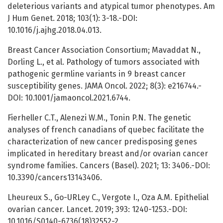
deleterious variants and atypical tumor phenotypes. Am
J Hum Genet. 2018; 103(1): 3-18.-DOI:
10.1016/j.ajhg.2018.04.013.
Breast Cancer Association Consortium; Mavaddat N.,
Dorling L., et al. Pathology of tumors associated with
pathogenic germline variants in 9 breast cancer
susceptibility genes. JAMA Oncol. 2022; 8(3): e216744.-
DOI: 10.1001/jamaoncol.2021.6744.
Fierheller C.T., Alenezi W.M., Tonin P.N. The genetic
analyses of french canadians of quebec facilitate the
characterization of new cancer predisposing genes
implicated in hereditary breast and/or ovarian cancer
syndrome families. Cancers (Basel). 2021; 13: 3406.-DOI:
10.3390/cancers13143406.
Lheureux S., Go-URLey C., Vergote I., Oza A.M. Epithelial
ovarian cancer. Lancet. 2019; 393: 1240-1253.-DOI:
10.1016/S0140-6736(18)32552-2.