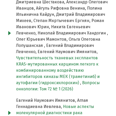
Дмитриевна Шестакова, Александр Олегович
Иванцов, Айгуль Рифовна Венина, Полина
Ильинична Кайдун, Дмитрий Владимирович
Михеев, Степан Мкртычевич Ергнян, Роман
Иванович Юрин, Никита Евгеньевич
Левченко, Николай Владимирович Хандогин ,
Олег Юрьевич Мамонтов, Ольга Олеговна
Лопушанская , Евгений Владимирович
Левченко, Евгений Наумович Имянитов,
Чувствительность тканевых эксплантов
KRAS-мутированных карцином легкого к
комбинированному воздействию
ингибиторов киназы МЕК (траметиниб) и
аутофагии (гидроксихлорохин)
,
Вопросы
онкологии: Том 72 № 1 (2026)
Евгений Наумович Имянитов, Аглая
Геннадиевна Иевлева,
Новые аспекты
молекулярной диагностики рака