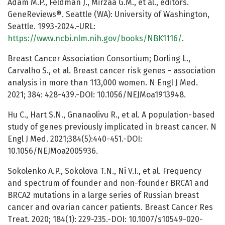
Adam M.P., Feldman J., Mirzaa G.M., et al., editors.
GeneReviews®. Seattle (WA): University of Washington,
Seattle. 1993-2024.-URL:
https://www.ncbi.nlm.nih.gov/books/NBK1116/
.
Breast Cancer Association Consortium; Dorling L.,
Carvalho S., et al. Breast cancer risk genes - association
analysis in more than 113,000 women. N Engl J Med.
2021; 384: 428-439.-DOI: 10.1056/NEJMoa1913948.
Hu C., Hart S.N., Gnanaolivu R., et al. A population-based
study of genes previously implicated in breast cancer. N
Engl J Med. 2021;384(5):440-451.-DOI:
10.1056/NEJMoa2005936.
Sokolenko A.P., Sokolova T.N., Ni V.I., et al. Frequency
and spectrum of founder and non-founder BRCA1 and
BRCA2 mutations in a large series of Russian breast
cancer and ovarian cancer patients. Breast Cancer Res
Treat. 2020; 184(1): 229-235.-DOI: 10.1007/s10549-020-