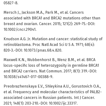
05827-8.
Mersch J., Jackson M.A., Park M., et al. Cancers
associated with BRCA1 and BRCA2 mutations other than
breast and ovarian. Cancer. 2015; 121(2): 269-75.-DOI:
10.1002/cncr.29041.
Knudson A.G. Jr. Mutation and cancer: statistical study of
retinoblastoma. Proc Natl Acad Sci U S A. 1971; 68(4):
820-3.-DOI: 10.1073/pnas.68.4.820.
Maxwell K.N., Wubbenhorst B., Wenz B.M., et al. BRCA
locus-specific loss of heterozygosity in germline BRCA1
and BRCA2 carriers. Nat Commun. 2017; 8(1): 319.-DOI:
10.1038/s41467-017-00388-9.
Preobrazhenskaya E.V., Shleykina A.U., Gorustovich O.A.,
et al. Frequency and molecular characteristics of PALB2-
associated cancers in Russian patients. Int J Cancer.
2021; 148(1): 203-210.-DOI: 10.1002/ijc.33317.