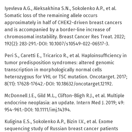
Iyevleva A.G., Aleksakhina S.N., Sokolenko A.P., et al.
Somatic loss of the remaining allele occurs
approximately in half of CHEK2-driven breast cancers
and is accompanied by a border-line increase of
chromosomal instability. Breast Cancer Res Treat. 2022;
192(2): 283-291.-DOI: 10.1007/s10549-022-06517-3.
Peri S., Caretti E., Tricarico R., et al. Haploinsufficiency in
tumor predisposition syndromes: altered genomic
transcription in morphologically normal cells
heterozygous for VHL or TSC mutation. Oncotarget. 2017;
8(11): 17628-17642.-DOI: 10.18632/oncotarget.12192.
McDonnell J.E., Gild M.L., Clifton-Bligh R.J., et al. Multiple
endocrine neoplasia: an update. Intern Med J. 2019; 49:
954-961.-DOI: 10.1111/imj.14394.
Kuligina E.S., Sokolenko A.P., Bizin I.V., et al. Exome
sequencing study of Russian breast cancer patients