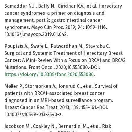
Samadder N.J., Baffy N., Giridhar K.V., et al. Hereditary
cancer syndromes-a primer on diagnosis and
management, part 2: gastrointestinal cancer
syndromes. Mayo Clin Proc. 2019; 94: 1099-1116.
10.1016/j.mayocp.2019.01.042.
Pouptsis A., Swafe L., Patwardhan M., Stavraka C.
Surgical and Systemic Treatment of Hereditary Breast
Cancer: A Mini-Review With a Focus on BRCA1 and BRCA2
Mutations. Front Oncol. 2020;10:553080.-DOI:
https://doi.org/10.3389/fonc.2020.553080
.
Møller P., Stormorken A., Jonsrud C., et al. Survival of
patients with BRCA1-associated breast cancer
diagnosed in an MRI-based surveillance program.
Breast Cancer Res Treat. 2013; 139: 155-161.-DOI:
10.1007/s10549-013-2540-z.
Jacobson M., Coakley N., Bernardini M., et al. Risk