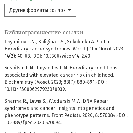
Другие форматы ссылок
Библиографические ссылки
Imyanitov E.N., Kuligina E.S., Sokolenko A.P., et al.
Hereditary cancer syndromes. World J Clin Oncol. 2023;
14(2): 40-68.-DOI: 10.5306/wjco.v14.i2.40.
Suspitsin E.N., Imyanitov E.N. Hereditary conditions
associated with elevated cancer risk in childhood.
Biochemistry (Mosc). 2023; 88(7): 880-891.-DOI:
10.1134/S0006297923070039.
Sharma R., Lewis S., Wlodarski M.W. DNA Repair
syndromes and cancer: insights into genetics and
phenotype patterns. Front Pediatr. 2020; 8: 570084.-DOI:
10.3389/fped.2020.570084.