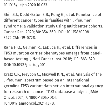
10.1016/j.ejca.2020.10.033.
Shin S.J., Dodd-Eaton E.B., Peng G., et al. Penetrance of
different cancer types in families with li-fraumeni
syndrome: a validation study using multicenter cohorts.
Cancer Res. 2020; 80: 354-360.-DOI: 10.1158/0008-
5472.CAN-19-0728.
Rana H.Q., Gelman R., LaDuca H., et al. Differences in
TP53 mutation carrier phenotypes emerge from panel-
based testing. J Natl Cancer Inst. 2018; 110: 863-870.-
DOI: 10.1093/jnci/djy001.
Kratz C.P., Freycon C., Maxwell K.N., et al. Analysis of the
li-fraumeni spectrum based on an international
germline TP53 variant data set: an international agency
for research on cancer TP53 database analysis. JAMA
Oncol. 2021; 7: 1800-1805.-DOI:
10.1001/jamaoncol.2021.4398.