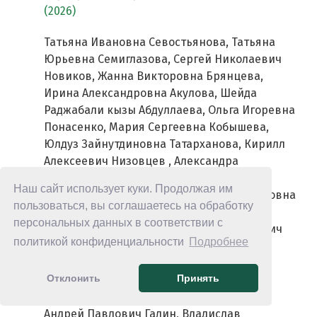
(2026)
Татьяна Ивановна Севостьянова, Татьяна
Юрьевна Семиглазова, Сергей Николаевич
Новиков, Жанна Викторовна Брянцева,
Ирина Александровна Акулова, Шейда
Раджабали кызы Абдуллаева, Ольга Игоревна
Понасенко, Мария Сергеевна Кобышева,
Юлдуз Зайнутдиновна Татарханова, Кирилл
Алексеевич Низовцев , Александра
Дмитриевна Гаврилова, Вероника
Наш сайт использует куки. Продолжая им
Викторовна Клименко, Лариса Валентиновна
пользоваться, вы соглашаетесь на обработку
Филатова, Борис Сергеевич Каспаров,
персональных данных в соответствии с
Рашида Вахидовна Орлова, Марк Игоревич
политикой конфиденциальности
Подробнее
Глузман, Анна Эдуардовна Протасова,
Надежда Валерьевна Крюкова, Елена
Отклонить
Принять
Михайловна Павлова, Мария Игоревна
Долгалева, Евгения Юрьевна Зубарева,
Андрей Павлович Галин, Владислав