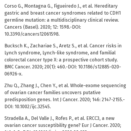
Corso G., Montagna G., Figueiredo J., et al. Hereditary
gastric and breast cancer syndromes related to CDH1
germline mutation: a multidisciplinary clinical review.
Cancers (Basel). 2020; 12: 1598.-DOI:
10.3390/cancers12061598.
Bucksch K., Zachariae S., Aretz S., et al. Cancer risks in
Lynch syndrome, Lynch-like syndrome, and familial
colorectal cancer type X: a prospective cohort study.
BMC Cancer. 2020; 20(1): 460.-DOI: 10.1186/s12885-020-
06926-x.
Zhu Q., Zhang J., Chen Y., et al. Whole-exome sequencing
of ovarian cancer families uncovers putative
predisposition genes. Int J Cancer. 2020; 146: 2147-2155.-
DOI: 10.1002/ijc.32545.
Stradella A., Del Valle J., Rofes P., et al. ERCC3, a new
ovarian cancer susceptibility gene? Eur J Cancer. 2020;