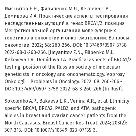
Имянитов Е.Н., Филипенко М.Л., Кекеева Т.В.,
Демидова И.А. Практические аспекты тестирования
наследственных мутаций в генах BRCA1/2: позиция
Межрегиональной организации молекулярных
генетиков в онкологии и онкогематологии. Вопросы
онкологии. 2022; 68: 260-266.-DOI: 10.37469/0507-3758-
2022-68-3-260-266. [Imyanitov E.N., Filipenko M.L.,
Kekeyeva T.V., Demidova I.A. Practical aspects of BRCA1/2
testing: position of the Russian society of molecular
geneticists in oncology and oncohematology. Voprosy
Onkologii = Problems in Oncology. 2022; 68: 260-266.-
DOI: 10.37469/0507-3758-2022-68-3-260-266 (In Rus)].
Sokolenko A.P., Bakaeva E.K., Venina A.R., et al. Ethnicity-
specific BRCA1, BRCA2, PALB2, and ATM pathogenic
alleles in breast and ovarian cancer patients from the
North Caucasus. Breast Cancer Res Treat. 2024; 203(2):
307-315.-DOI: 10.1007/s10549-023-07135-3.