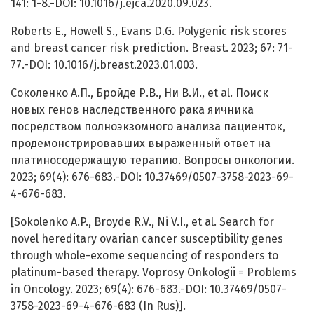
141: 1-8.-DOI: 10.1016/j.ejca.2020.09.023.
Roberts E., Howell S., Evans D.G. Polygenic risk scores
and breast cancer risk prediction. Breast. 2023; 67: 71-
77.-DOI: 10.1016/j.breast.2023.01.003.
Соколенко А.П., Бройде Р.В., Ни В.И., et al. Поиск
новых генов наследственного рака яичника
посредством полноэкзомного анализа пациенток,
продемонстрировавших выраженный ответ на
платиносодержащую терапию. Вопросы онкологии.
2023; 69(4): 676-683.-DOI: 10.37469/0507-3758-2023-69-
4-676-683.
[Sokolenko A.P., Broyde R.V., Ni V.I., et al. Search for
novel hereditary ovarian cancer susceptibility genes
through whole-exome sequencing of responders to
platinum-based therapy. Voprosy Onkologii = Problems
in Oncology. 2023; 69(4): 676-683.-DOI: 10.37469/0507-
3758-2023-69-4-676-683 (In Rus)].