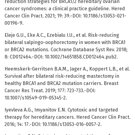
reduction strategies for BRCA1/2 hereditary ovarian
cancer syndromes: a clinical practice guideline. Hered
Cancer Clin Pract. 2021; 19: 39.-DOI: 10.1186/s13053-021-
00196-9.
Eleje G.U., Eke A.C., Ezebialu I.U., et al. Risk-reducing
bilateral salpingo-oophorectomy in women with BRCA1
or BRCA2 mutations. Cochrane Database Syst Rev. 2018;
8: CD012464.-DOI: 10.1002/14651858.CD012464.pub2.
Heemskerk-Gerritsen B.A.M., Jager A., Koppert L.B., et al.
Survival after bilateral risk-reducing mastectomy in
healthy BRCA1 and BRCA2 mutation carriers. Breast
Cancer Res Treat. 2019; 177: 723-733.-DOI:
10.1007/s10549-019-05345-2.
Iyevleva A.G., Imyanitov E.N. Cytotoxic and targeted
therapy for hereditary cancers. Hered Cancer Clin Pract.
2016; 14: 17.-DOI: 10.1186/s13053-016-0057-2.