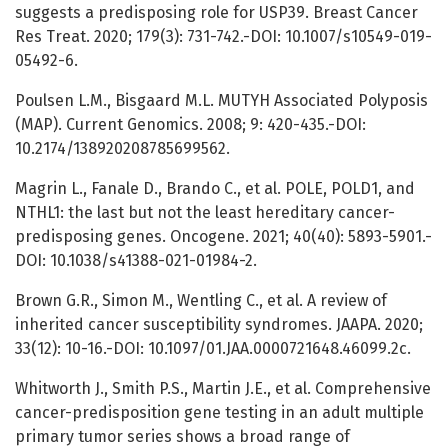
suggests a predisposing role for USP39. Breast Cancer
Res Treat. 2020; 179(3): 731-742.-DOI: 10.1007/s10549-019-
05492-6.
Poulsen L.M., Bisgaard M.L. MUTYH Associated Polyposis
(MAP). Current Genomics. 2008; 9: 420-435.-DOI:
10.2174/138920208785699562.
Magrin L., Fanale D., Brando C., et al. POLE, POLD1, and
NTHL1: the last but not the least hereditary cancer-
predisposing genes. Oncogene. 2021; 40(40): 5893-5901.-
DOI: 10.1038/s41388-021-01984-2.
Brown G.R., Simon M., Wentling C., et al. A review of
inherited cancer susceptibility syndromes. JAAPA. 2020;
33(12): 10-16.-DOI: 10.1097/01.JAA.0000721648.46099.2c.
Whitworth J., Smith P.S., Martin J.E., et al. Comprehensive
cancer-predisposition gene testing in an adult multiple
primary tumor series shows a broad range of