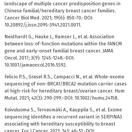
landscape of multiple cancer predisposition genes in
Chinese familial/hereditary breast cancer families.
Cancer Biol Med. 2021; 19(6): 850-70.-DOI:
10.20892/j.issn.2095-3941.2021.0011.
Neidhardt G., Hauke J., Ramser J., et al. Association
between loss-of-function mutations within the FANCM
gene and early-onset familial breast cancer. JAMA
Oncol. 2017; 3(9): 1245-1248.-DOI:
10.1001/jamaoncol.2016.5592.
Felicio P.S., Grasel R.S., Campacci N., et al. Whole-exome
sequencing of non-BRCA1/BRCA2 mutation carrier cases
at high-risk for hereditary breast/ovarian cancer. Hum
Mutat. 2021; 42(3): 290-299.-DOI: 10.1002/humu.24158.
Koivuluoma S., Tervasmäki A., Kauppila S., et al. Exome
sequencing identifies a recurrent variant in SERPINA3
associating with hereditary susceptibility to breast
cancer. Eur J Cancer. 2021; 143: 46-51.-DOI: