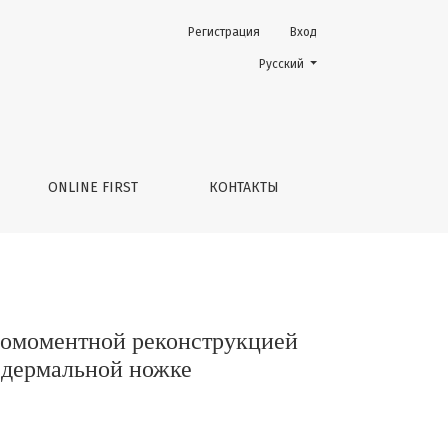
Регистрация
Вход
ей имплантатом и переносом сосково-ареолярного комп
Change the language. The current 
Русский
ONLINE FIRST
КОНТАКТЫ
номоментной реконструкцией
 дермальной ножке