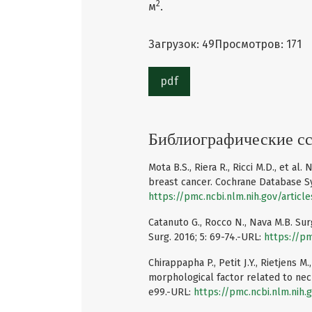
2
м
.
Загрузок: 49
Просмотров: 171
pdf
Библиографические с
Mota B.S., Riera R., Ricci M.D., et 
breast cancer. Cochrane Database Sy
https://pmc.ncbi.nlm.nih.gov/artic
Catanuto G., Rocco N., Nava M.B. Su
Surg. 2016; 5: 69-74.-URL:
https://pm
Chirappapha P., Petit J.Y., Rietjens 
morphological factor related to nec
e99.-URL:
https://pmc.ncbi.nlm.nih