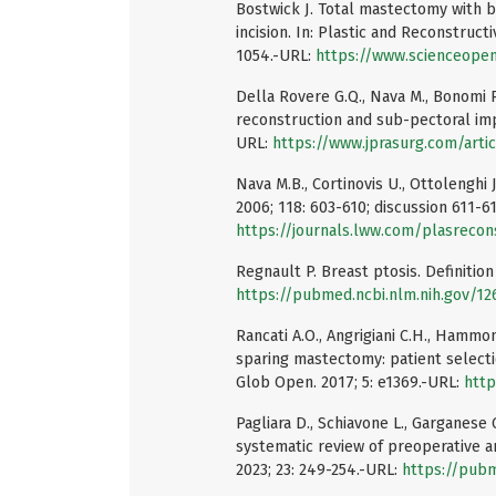
Bostwick J. Total mastectomy with b
incision. In: Plastic and Reconstruct
1054.-URL:
https://www.scienceope
Della Rovere G.Q., Nava M., Bonomi 
reconstruction and sub-pectoral impl
URL:
https://www.jprasurg.com/arti
Nava M.B., Cortinovis U., Ottolenghi 
2006; 118: 603-610; discussion 611-6
https://journals.lww.com/plasrecon
Regnault P. Breast ptosis. Definition
https://pubmed.ncbi.nlm.nih.gov/12
Rancati A.O., Angrigiani C.H., Hammon
sparing mastectomy: patient select
Glob Open. 2017; 5: e1369.-URL:
http
Pagliara D., Schiavone L., Garganese 
systematic review of preoperative a
2023; 23: 249-254.-URL:
https://pubm