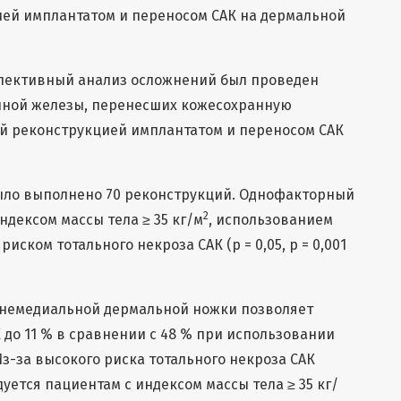
ей имплантатом и переносом САК на дермальной
спективный анализ осложнений был проведен
чной железы, перенесших кожесохранную
й реконструкцией имплантатом и переносом САК
было выполнено 70 реконструкций. Однофакторный
2
ндексом массы тела ≥ 35 кг/м
, использованием
ском тотального некроза САК (p = 0,05, p = 0,001
хнемедиальной дермальной ножки позволяет
 до 11 % в сравнении с 48 % при использовании
з-за высокого риска тотального некроза САК
уется пациентам с индексом массы тела ≥ 35 кг/