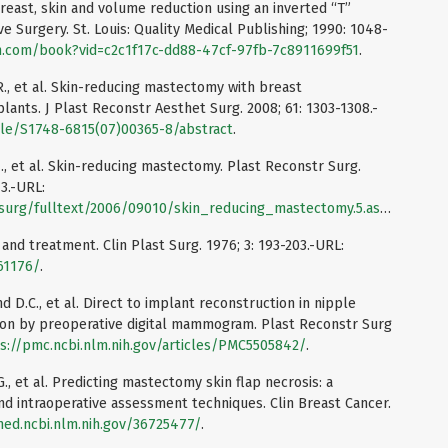
reast, skin and volume reduction using an inverted “T”
ive Surgery. St. Louis: Quality Medical Publishing; 1990: 1048-
n.com/book?vid=c2c1f17c-dd88-47cf-97fb-7c8911699f51
.
R., et al. Skin-reducing mastectomy with breast
ants. J Plast Reconstr Aesthet Surg. 2008; 61: 1303-1308.-
cle/S1748-6815(07)00365-8/abstract
.
J., et al. Skin-reducing mastectomy. Plast Reconstr Surg.
13.-URL:
surg/fulltext/2006/09010/skin_reducing_mastectomy.5.aspx
.
 and treatment. Clin Plast Surg. 1976; 3: 193-203.-URL:
61176/
.
d D.C., et al. Direct to implant reconstruction in nipple
ion by preoperative digital mammogram. Plast Reconstr Surg
s://pmc.ncbi.nlm.nih.gov/articles/PMC5505842/
.
G., et al. Predicting mastectomy skin flap necrosis: a
nd intraoperative assessment techniques. Clin Breast Cancer.
ed.ncbi.nlm.nih.gov/36725477/
.