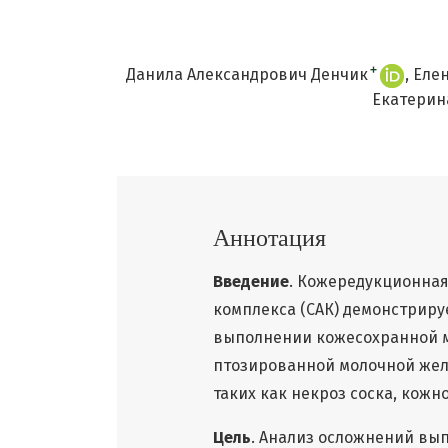
+
Данила Александрович Денчик
Еле
Екатерин
Аннотация
Введение
. Кожередукционная
комплекса (САК) демонстриру
выполнении кожесохранной м
птозированной молочной же
таких как некроз соска, кожно
Цель
. Анализ осложнений вы