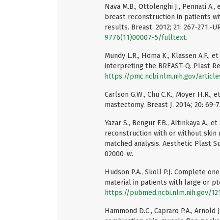
Nava M.B., Ottolenghi J., Pennati A.
breast reconstruction in patients wi
results. Breast. 2012; 21: 267-271.-U
9776(11)00007-5/fulltext
.
Mundy L.R., Homa K., Klassen A.F., e
interpreting the BREAST-Q. Plast Re
https://pmc.ncbi.nlm.nih.gov/artic
Carlson G.W., Chu C.K., Moyer H.R., e
mastectomy. Breast J. 2014; 20: 69-
Yazar S., Bengur F.B., Altinkaya A.,
reconstruction with or without skin 
matched analysis. Aesthetic Plast Su
02000-w.
Hudson P.A., Skoll P.J. Complete on
material in patients with large or pt
https://pubmed.ncbi.nlm.nih.gov/1
Hammond D.C., Capraro P.A., Arnold J.