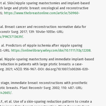
, et al. Skin/nipple sparing mastectomies and implant-based
th large and ptotic breast: oncological and reconstructive
RL:
https://www.thebreastonline.com/article/S0960-
t al. Breast cancer and reconstruction: normative data for
constr Surg. 2017; 139: 1046e-1055e.-URL:
les/PMC5713639/
.
t al. Predictors of nipple ischemia after nipple sparing
73.-URL:
https://onlinelibrary.wiley.com/doi/10.1111/tbj.12208
.
 et al. Nipple-sparing mastectomy and immediate implant-based
reduction in patients with large ptotic breasts: a case-
rg. 2021; 45(3): 956-967.-DOI: doi.org/10.1007/s00266-020-
e stage, immediate breast reconstructions with prosthetic
otic breasts. Plast Reconstr Surg. 2002; 110: 487.-URL:
2142665/
.
F., et al. Use of a skin-sparing reduction pattern to create a