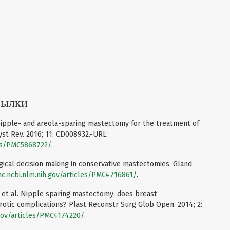
сылки
al. Nipple- and areola-sparing mastectomy for the treatment of
st Rev. 2016; 11: CD008932.-URL:
les/PMC5868722/
.
rgical decision making in conservative mastectomies. Gland
c.ncbi.nlm.nih.gov/articles/PMC4716861/
.
M., et al. Nipple sparing mastectomy: does breast
rotic complications? Plast Reconstr Surg Glob Open. 2014; 2:
.gov/articles/PMC4174220/
.