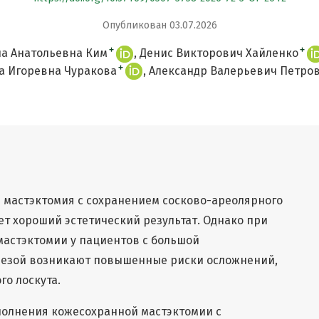
Опубликован 03.07.2026
+
+
на Анатольевна Ким
Денис Викторович Хайленко
+
а Игоревна Чуракова
Александр Валерьевич Петро
 мастэктомия с сохранением сосково-ареолярного
ет хороший эстетический результат. Однако при
астэктомии у пациентов с большой
лезой возникают повышенные риски осложнений,
го лоскута.
полнения кожесохранной мастэктомии с