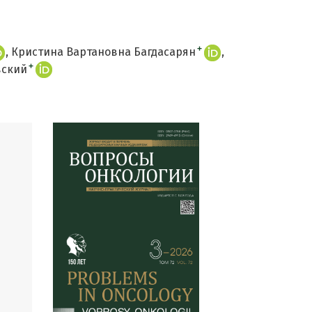
+
Кристина Вартановна Багдасарян
+
вский