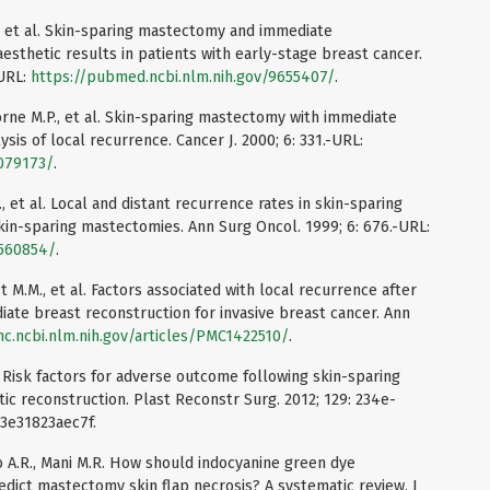
M., et al. Skin-sparing mastectomy and immediate
aesthetic results in patients with early-stage breast cancer.
-URL:
https://pubmed.ncbi.nlm.nih.gov/9655407/
.
orne M.P., et al. Skin-sparing mastectomy with immediate
ysis of local recurrence. Cancer J. 2000; 6: 331.-URL:
1079173/
.
, et al. Local and distant recurrence rates in skin-sparing
n-sparing mastectomies. Ann Surg Oncol. 1999; 6: 676.-URL:
0560854/
.
t M.M., et al. Factors associated with local recurrence after
te breast reconstruction for invasive breast cancer. Ann
c.ncbi.nlm.nih.gov/articles/PMC1422510/
.
l. Risk factors for adverse outcome following skin-sparing
 reconstruction. Plast Reconstr Surg. 2012; 129: 234e-
13e31823aec7f.
zo A.R., Mani M.R. How should indocyanine green dye
dict mastectomy skin flap necrosis? A systematic review. J