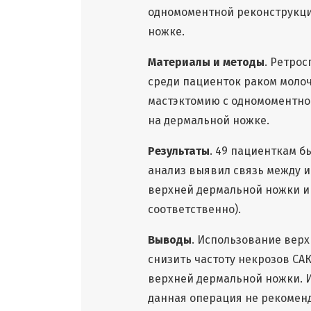
одномоментной реконструкци
ножке.
Материалы и методы
. Ретро
среди пациенток раком моло
мастэктомию с одномоментно
на дермальной ножке.
Результаты
. 49 пациенткам 
анализ выявил связь между и
верхней дермальной ножки и ри
соответственно).
Выводы
. Использование вер
снизить частоту некрозов САК
верхней дермальной ножки. И
данная операция не рекоменд