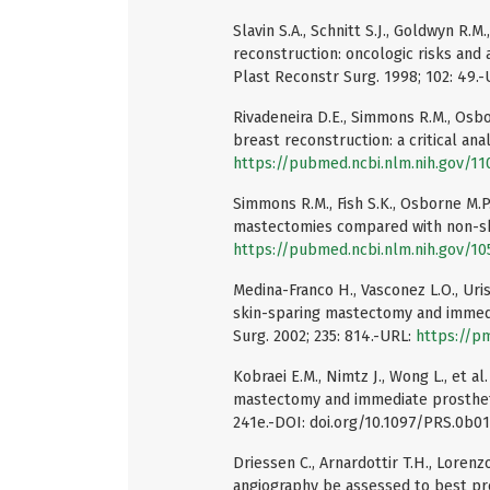
Slavin S.A., Schnitt S.J., Goldwyn R.
reconstruction: oncologic risks and 
Plast Reconstr Surg. 1998; 102: 49.
Rivadeneira D.E., Simmons R.M., Osb
breast reconstruction: a critical anal
https://pubmed.ncbi.nlm.nih.gov/1
Simmons R.M., Fish S.K., Osborne M.P.
mastectomies compared with non-ski
https://pubmed.ncbi.nlm.nih.gov/1
Medina-Franco H., Vasconez L.O., Uris
skin-sparing mastectomy and immedia
Surg. 2002; 235: 814.-URL:
https://pm
Kobraei E.M., Nimtz J., Wong L., et a
mastectomy and immediate prosthetic
241e.-DOI: doi.org/10.1097/PRS.0b0
Driessen C., Arnardottir T.H., Loren
angiography be assessed to best pre