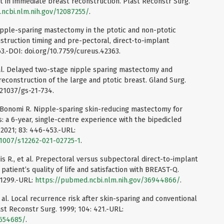
 in immediate breast reconstruction. Plast Reconstr Surg.
ncbi.nlm.nih.gov/12087255/
.
ipple-sparing mastectomy in the ptotic and non-ptotic
truction timing and pre-pectoral, direct-to-implant
63.-DOI: doi.org/10.7759/cureus.42363.
t al. Delayed two-stage nipple sparing mastectomy and
construction of the large and ptotic breast. Gland Surg.
0.21037/gs-21-734.
.S., Bonomi R. Nipple-sparing skin-reducing mastectomy for
: a 6-year, single-centre experience with the bipedicled
 2021; 83: 446-453.-URL:
0.1007/s12262-021-02725-1
.
dis R., et al. Prepectoral versus subpectoral direct-to-implant
patient’s quality of life and satisfaction with BREAST-Q.
-1299.-URL:
https://pubmed.ncbi.nlm.nih.gov/36944866/
.
et al. Local recurrence risk after skin-sparing and conventional
st Reconstr Surg. 1999; 104: 421.-URL:
0654685/
.