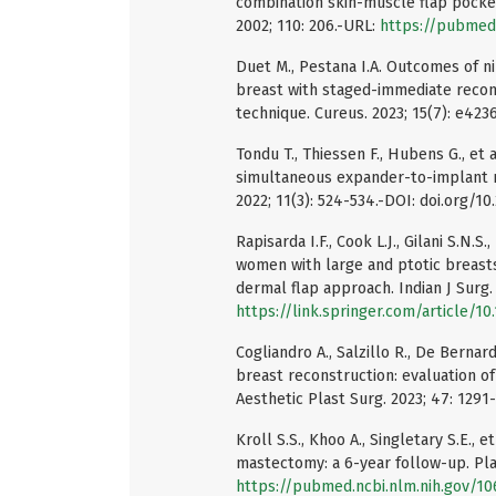
combination skin-muscle flap pocket
2002; 110: 206.-URL:
https://pubmed.
Duet M., Pestana I.A. Outcomes of n
breast with staged-immediate recons
technique. Cureus. 2023; 15(7): e423
Tondu T., Thiessen F., Hubens G., e
simultaneous expander-to-implant re
2022; 11(3): 524-534.-DOI: doi.org/1
Rapisarda I.F., Cook L.J., Gilani S.N
women with large and ptotic breasts
dermal flap approach. Indian J Surg.
https://link.springer.com/article/1
Cogliandro A., Salzillo R., De Bernar
breast reconstruction: evaluation of 
Aesthetic Plast Surg. 2023; 47: 1291
Kroll S.S., Khoo A., Singletary S.E., 
mastectomy: a 6-year follow-up. Pla
https://pubmed.ncbi.nlm.nih.gov/1