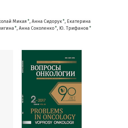
+
+
колай Микая
Анна Сидорук
Екатерина
+
+
+
лигина
Анна Соколенко
Ю. Трифанов