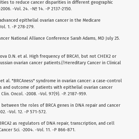
rities to reduce cancer disparities in different geographic
 -2006. -Vol. 24. -№ 14. -Р 2137-2150.
dvanced epithelial ovarian cancer in the Medicare
ol. 1. -Р 278-279.
ncer National Alliance Conference Sarah Adams, MD July 25.
iova D.N. et al. High frequency of BRCA1, but not CHEK2 or
ssian ovarian cancer patients//Hereditary Cancer in Clinical
 et al. "BRCAness" syndrome in ovarian cancer: a case-control
es and outcome of patients with epithelial ovarian cancer
lin. Oncol. -2008. -Vol. 97(9). -P. 2187-959.
ip between the roles of BRCA genes in DNA repair and cancer
2. -Vol. 12. -Р 571-572.
BRCA2 as regulators of DNA repair, transcription, and cell
ncer Sci. -2004. -Vol. 11. -Р 866-871.