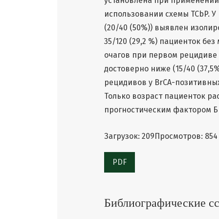
установлена при применении 
использовании схемы TCbP. У
(20/40 (50%)) выявлен изоли
35/120 (29,2 %) пациенток без
очагов при первом рецидиве 
достоверно ниже (15/40 (37,5%)
рецидивов у BrCA-позитивны
Только возраст пациенток р
прогностическим фактором БПИ
Загрузок: 209
Просмотров: 854
PDF
Библиографические с