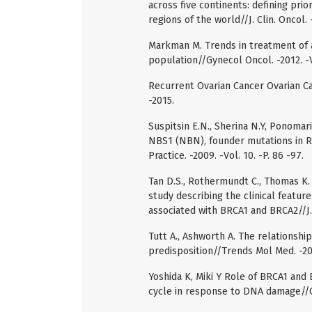
across five continents: defining prio
regions of the world//J. Clin. Oncol.
Markman M. Trends in treatment of a
population//Gynecol Oncol. -2012. -V
Recurrent Ovarian Cancer Ovarian Ca
-2015.
Suspitsin E.N., Sherina N.Y, Ponomar
NBS1 (NBN), founder mutations in Ru
Practice. -2009. -Vol. 10. -P. 86 -97.
Tan D.S., Rothermundt C., Thomas K.
study describing the clinical featur
associated with BRCA1 and BRCA2//J. C
Tutt A., Ashworth A. The relationsh
predisposition//Trends Mol Med. -200
Yoshida K, Miki Y Role of BRCA1 and 
cycle in response to DNA damage//Ca