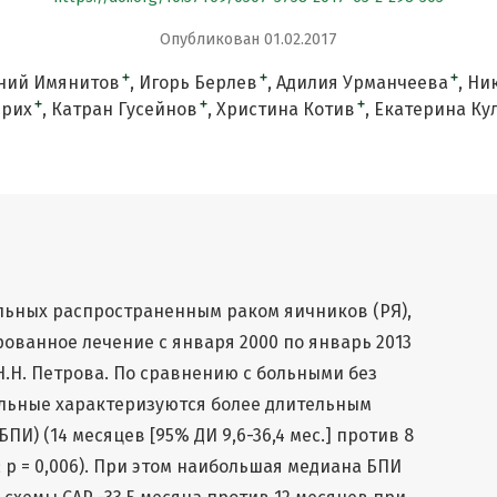
Опубликован 01.02.2017
+
+
+
ний Имянитов
Игорь Берлев
Адилия Урманчеева
Ни
+
+
+
ьрих
Катран Гусейнов
Христина Котив
Екатерина Ку
льных распространенным раком яичников (РЯ),
ванное лечение с января 2000 по январь 2013
Н.Н. Петрова. По сравнению с больными без
льные характеризуются более длительным
И) (14 месяцев [95% ДИ 9,6-36,4 мес.] против 8
]; p = 0,006). При этом наибольшая медиана БПИ