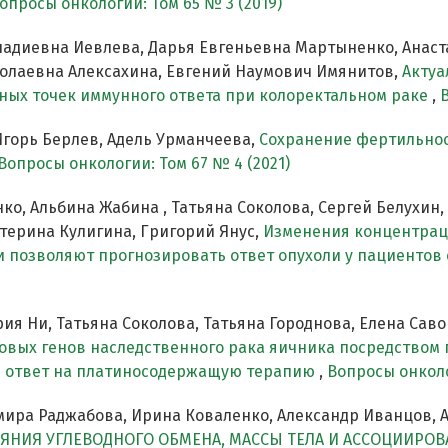
опросы онкологии: Том 65 № 3 (2019)
ннадиевна Иевлева, Дарья Евгеньевна Мартыненко, Анас
олаевна Алексахина, Евгений Наумович Имянитов,
Актуа
ных точек иммунного ответа при колоректальном раке
,
Игорь Берлев, Адель Урманчеева,
Сохранение фертильно
Вопросы онкологии: Том 67 № 4 (2021)
о, Альбина Жабина , Татьяна Соколова, Сергей Белухин,
терина Кулигина, Григорий Янус,
Изменения концентрац
и позволяют прогнозировать ответ опухоли у пациентов
рия Ни, Татьяна Соколова, Татьяна Городнова, Елена Са
овых генов наследственного рака яичника посредством 
 ответ на платиносодержащую терапию
,
Вопросы онколо
ира Раджабова, Ирина Коваленко, Александр Иванцов, А
ЯНИЯ УГЛЕВОДНОГО ОБМЕНА, МАССЫ ТЕЛА И АССОЦИИРО