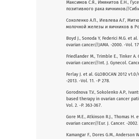
Максимов С.Я., Имянитов Е.Н., Гу
позитивного рака яичников//Сибир
Соколенко А.П., Иевлева А.Г, Мит
молочной железы и яичников в Рос
Boyd J., Sonoda Y, Federici M.G. et a
ovarian cancer//JAMA. -2000. -Vol. 17
Friedlander M., Trimble E., Tinker A.
ovarian cancer//Int. J. Gynecol. Cance
Ferlay J. et al. GLOBOCAN 2012 v1.0
-2013. -Vol. 11. -Р 278.
Gorodnova T.V., Sokolenko A.P., Ivan
based therapy in ovarian cancer pat
Vol. 2. -P. 363-367.
Gore M.E., Atkinson R.J., Thomas H. 
ovarian cancer//Eur. J. Cancer. -2002.
Kamangar F., Dores G.M., Anderson W