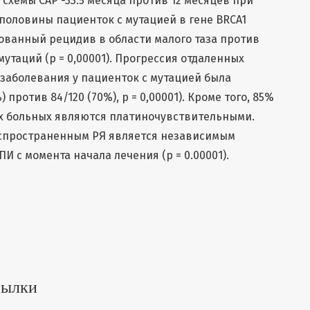
схемы САР -33.5 месяца против 12 месяцев при
 половины пациенток с мутацией в гене BRCA1
рованный рецидив в области малого таза против
 мутаций (р = 0,00001). Прогрессия отдаленных
заболевания у пациенток с мутацией была
 против 84/120 (70%), p = 0,00001). Кроме того, 85%
х больных являются платиночувствительными.
аспространенным РЯ является независимым
 с момента начала лечения (р = 0.00001).
сылки