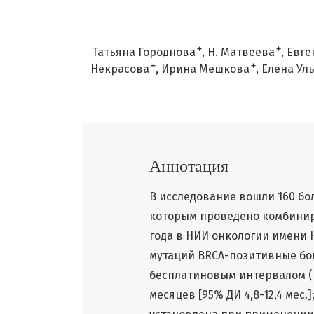
+
+
Татьяна Городнова
Н. Матвеева
Евге
+
+
Некрасова
Ирина Мешкова
Елена Ул
Аннотация
В исследование вошли 160 бо
которым проведено комбиниро
года в НИИ онкологии имени 
мутаций BRCA-позитивные бо
бесплатиновым интервалом (БП
месяцев [95% ДИ 4,8-12,4 мес.