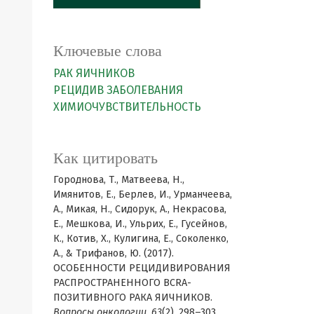
Ключевые слова
РАК ЯИЧНИКОВ
РЕЦИДИВ ЗАБОЛЕВАНИЯ
ХИМИОЧУВСТВИТЕЛЬНОСТЬ
Как цитировать
Городнова, Т., Матвеева, Н.,
Имянитов, Е., Берлев, И., Урманчеева,
А., Микая, Н., Сидорук, А., Некрасова,
Е., Мешкова, И., Ульрих, Е., Гусейнов,
К., Котив, Х., Кулигина, Е., Соколенко,
А., & Трифанов, Ю. (2017).
ОСОБЕННОСТИ РЕЦИДИВИРОВАНИЯ
РАСПРОСТРАНЕННОГО BCRA-
ПОЗИТИВНОГО РАКА ЯИЧНИКОВ.
Вопросы онкологии
,
63
(2), 298–303.