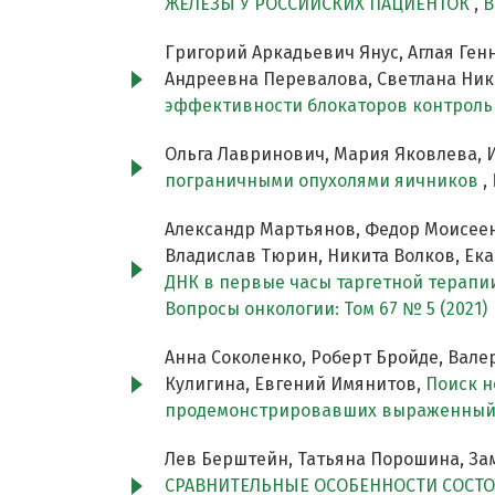
ЖЕЛЕЗЫ У РОССИЙСКИХ ПАЦИЕНТОК
,
В
Григорий Аркадьевич Янус, Аглая Ге
Андреевна Перевалова, Светлана Ник
эффективности блокаторов контроль
Ольга Лавринович, Мария Яковлева, 
пограничными опухолями яичников
,
Александр Мартьянов, Федор Моисеенк
Владислав Тюрин, Никита Волков, Ека
ДНК в первые часы таргетной терапи
Вопросы онкологии: Том 67 № 5 (2021)
Анна Соколенко, Роберт Бройде, Вале
Кулигина, Евгений Имянитов,
Поиск н
продемонстрировавших выраженный
Лев Берштейн, Татьяна Порошина, Зам
СРАВНИТЕЛЬНЫЕ ОСОБЕННОСТИ СОСТО