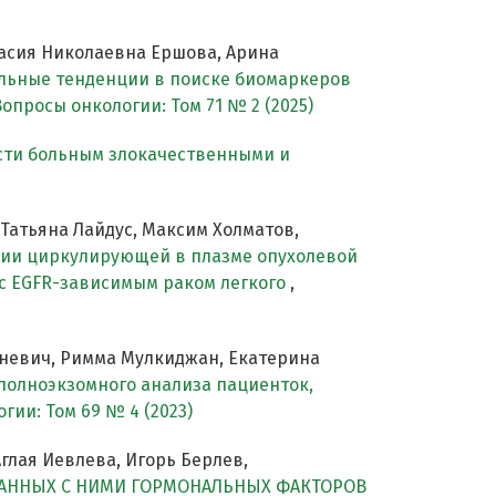
тасия Николаевна Ершова, Арина
льные тенденции в поиске биомаркеров
Вопросы онкологии: Том 71 № 2 (2025)
сти больным злокачественными и
 Татьяна Лайдус, Максим Холматов,
ии циркулирующей в плазме опухолевой
 с EGFR-зависимым раком легкого
,
воневич, Римма Мулкиджан, Екатерина
полноэкзомного анализа пациенток,
гии: Том 69 № 4 (2023)
глая Иевлева, Игорь Берлев,
ВАННЫХ С НИМИ ГОРМОНАЛЬНЫХ ФАКТОРОВ