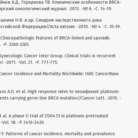
сейнов К.Д., Городнова ТВ. Клинические особенности BRCA-
ский онкологический журнал. -2013. -№ 6. -С. 14-19.
юшкина Н.В. и др. Синдром наследственного рака
сийской Федерации//Acta naturae. -2010. -№ 4. -С. 35-39.
l. Clinicopathologic features of BRCA-linked and sporadic
. -Р. 2260-2265.
 Gynecologic Cancer Inter Group. Clinical trials in recurrent
r. -2011. -Vol. 21. -Р. 771-775.
/Cancer Incidence and Mortality Worldwide: IARC CancerBase.
tsov A.O. et al. High response rates to neoadjuvant platinum-
ients carrying germ-line BRCA mutation//Cancer Lett. -2015. -
et al. A phase II trial of ZD0473 in platinum-pretreated
 -Vol. 18. -Р 2416-2420.
.F. Patterns of cancer incidence, mortality and prevalence