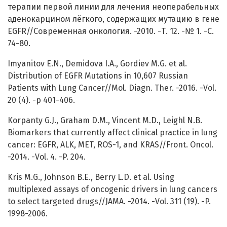
терапии первой линии для лечения неоперабельных
аденокарцином лёгкого, содержащих мутацию в гене
EGFR//Современная онкология. -2010. -Т. 12. -№ 1. -С.
74-80.
Imyanitov E.N., Demidova I.A., Gordiev M.G. et al.
Distribution of EGFR Mutations in 10,607 Russian
Patients with Lung Cancer//Mol. Diagn. Ther. -2016. -Vol.
20 (4). -p 401-406.
Korpanty G.J., Graham D.M., Vincent M.D., Leighl N.B.
Biomarkers that currently affect clinical practice in lung
cancer: EGFR, ALK, MET, ROS-1, and KRAS//Front. Oncol.
-2014. -Vol. 4. -P. 204.
Kris M.G., Johnson B.E., Berry L.D. et al. Using
multiplexed assays of oncogenic drivers in lung cancers
to select targeted drugs//JAMA. -2014. -Vol. 311 (19). -P.
1998-2006.