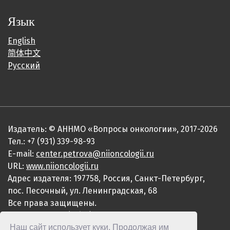
Язык
English
简体中文
Русский
Издатель: © АННМО «Вопросы онкологии», 2017-2026
Тел.: +7 (931) 339-98-93
E-mail:
center.petrova@niioncologii.ru
URL:
www.niioncologii.ru
Адрес издателя: 197758, Россия, Санкт-Петербург,
пос. Песочный, ул. Ленинградская, 68
Все права защищены.
ISSN 0507-3758 (Print)
Наш сайт использует куки. Продолжая им
ISSN 2949-4915 (Online)