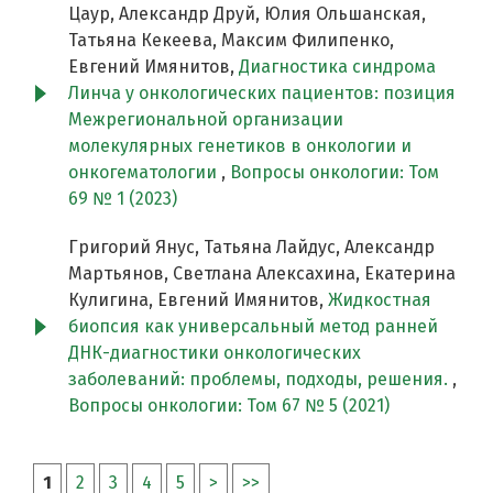
Цаур, Александр Друй, Юлия Ольшанская,
Татьяна Кекеева, Максим Филипенко,
Евгений Имянитов,
Диагностика синдрома
Линча у онкологических пациентов: позиция
Межрегиональной организации
молекулярных генетиков в онкологии и
онкогематологии
,
Вопросы онкологии: Том
69 № 1 (2023)
Григорий Янус, Татьяна Лайдус, Александр
Мартьянов, Светлана Алексахина, Екатерина
Кулигина, Евгений Имянитов,
Жидкостная
биопсия как универсальный метод ранней
ДНК-диагностики онкологических
заболеваний: проблемы, подходы, решения.
,
Вопросы онкологии: Том 67 № 5 (2021)
1
2
3
4
5
>
>>