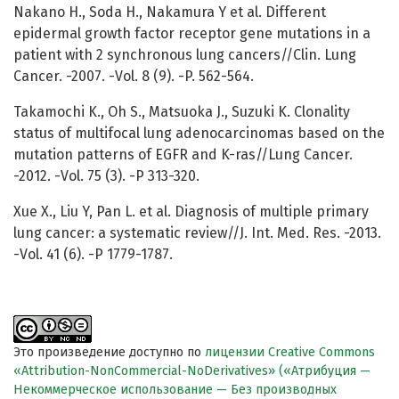
Nakano H., Soda H., Nakamura Y et al. Different
epidermal growth factor receptor gene mutations in a
patient with 2 synchronous lung cancers//Clin. Lung
Cancer. -2007. -Vol. 8 (9). -P. 562-564.
Takamochi K., Oh S., Matsuoka J., Suzuki K. Clonality
status of multifocal lung adenocarcinomas based on the
mutation patterns of EGFR and K-ras//Lung Cancer.
-2012. -Vol. 75 (3). -P 313-320.
Xue X., Liu Y, Pan L. et al. Diagnosis of multiple primary
lung cancer: a systematic review//J. Int. Med. Res. -2013.
-Vol. 41 (6). -P 1779-1787.
Это произведение доступно по
лицензии Creative Commons
«Attribution-NonCommercial-NoDerivatives» («Атрибуция —
Некоммерческое использование — Без производных