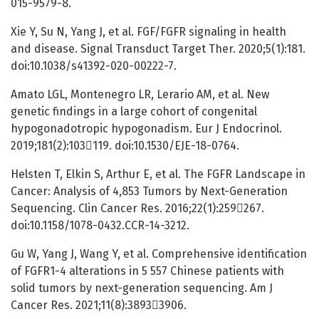
015-9579-8.
Xie Y, Su N, Yang J, et al. FGF/FGFR signaling in health
and disease. Signal Transduct Target Ther. 2020;5(1):181.
doi:10.1038/s41392-020-00222-7.
Amato LGL, Montenegro LR, Lerario AM, et al. New
genetic findings in a large cohort of congenital
hypogonadotropic hypogonadism. Eur J Endocrinol.
2019;181(2):103119. doi:10.1530/EJE-18-0764.
Helsten T, Elkin S, Arthur E, et al. The FGFR Landscape in
Cancer: Analysis of 4,853 Tumors by Next-Generation
Sequencing. Clin Cancer Res. 2016;22(1):259267.
doi:10.1158/1078-0432.CCR-14-3212.
Gu W, Yang J, Wang Y, et al. Comprehensive identification
of FGFR1-4 alterations in 5 557 Chinese patients with
solid tumors by next-generation sequencing. Am J
Cancer Res. 2021;11(8):38933906.