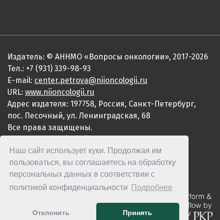
Издатель: © АННМО «Вопросы онкологии», 2017-2026
Тел.: +7 (931) 339-98-93
E-mail:
center.petrova@niioncologii.ru
URL:
www.niioncologii.ru
Адрес издателя: 197758, Россия, Санкт-Петербург,
пос. Песочный, ул. Ленинградская, 68
Все права защищены.
ISSN 0507-3758 (Print)
Наш сайт использует куки. Продолжая им
ISSN 2949-4915 (Online)
пользоваться, вы соглашаетесь на обработку
персональных данных в соответствии с
политикой конфиденциальности
Подробнее
Отклонить
Принять