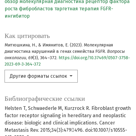
обзор
молекулярная диагностика
рецептор фактора
роста фибробластов
таргетная терапия
FGFR-
ингибитор
Как цитировать
Митюшкина, Н., & Имянитов, Е. (2023). Молекулярная
диагностика нарушений в генах семейства FGFR.
Вопросы
онкологии
,
69
(3), 364–372.
https://doi.org/10.37469/0507-3758-
2023-69-3-364-372
Другие форматы ссылок
Библиографические ссылки
Helsten T, Schwaederle M, Kurzrock R. Fibroblast growth
factor receptor signaling in hereditary and neoplastic
disease: biologic and clinical implications. Cancer
Metastasis Rev. 2015;34(3):479496. doi:10.1007/s10555-