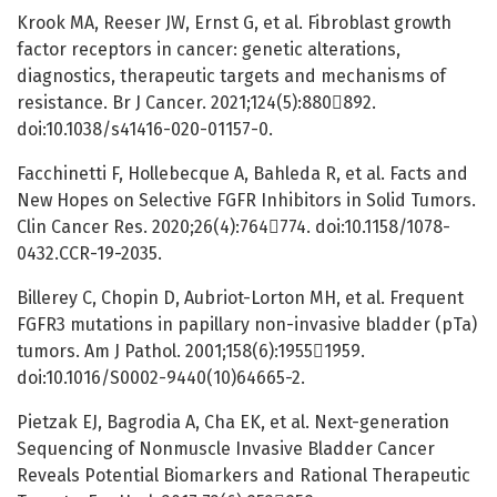
Krook MA, Reeser JW, Ernst G, et al. Fibroblast growth
factor receptors in cancer: genetic alterations,
diagnostics, therapeutic targets and mechanisms of
resistance. Br J Cancer. 2021;124(5):880892.
doi:10.1038/s41416-020-01157-0.
Facchinetti F, Hollebecque A, Bahleda R, et al. Facts and
New Hopes on Selective FGFR Inhibitors in Solid Tumors.
Clin Cancer Res. 2020;26(4):764774. doi:10.1158/1078-
0432.CCR-19-2035.
Billerey C, Chopin D, Aubriot-Lorton MH, et al. Frequent
FGFR3 mutations in papillary non-invasive bladder (pTa)
tumors. Am J Pathol. 2001;158(6):19551959.
doi:10.1016/S0002-9440(10)64665-2.
Pietzak EJ, Bagrodia A, Cha EK, et al. Next-generation
Sequencing of Nonmuscle Invasive Bladder Cancer
Reveals Potential Biomarkers and Rational Therapeutic