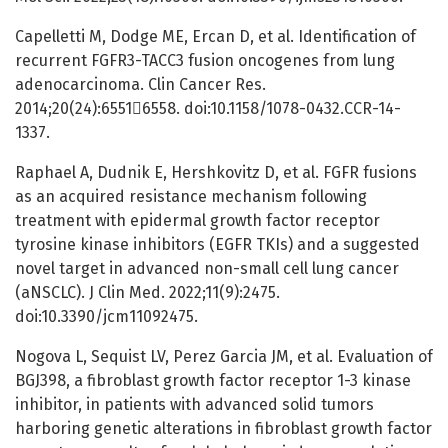
Capelletti M, Dodge ME, Ercan D, et al. Identification of
recurrent FGFR3-TACC3 fusion oncogenes from lung
adenocarcinoma. Clin Cancer Res.
2014;20(24):65516558. doi:10.1158/1078-0432.CCR-14-
1337.
Raphael A, Dudnik E, Hershkovitz D, et al. FGFR fusions
as an acquired resistance mechanism following
treatment with epidermal growth factor receptor
tyrosine kinase inhibitors (EGFR TKIs) and a suggested
novel target in advanced non-small cell lung cancer
(aNSCLC). J Clin Med. 2022;11(9):2475.
doi:10.3390/jcm11092475.
Nogova L, Sequist LV, Perez Garcia JM, et al. Evaluation of
BGJ398, a fibroblast growth factor receptor 1-3 kinase
inhibitor, in patients with advanced solid tumors
harboring genetic alterations in fibroblast growth factor