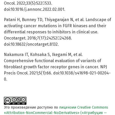
Oncol. 2022;33(5):522533.
doi:10.1016/j.annonc.2022.02.001.
Patani H, Bunney TD, Thiyagarajan N, et al. Landscape of
activating cancer mutations in FGFR kinases and their
differential responses to inhibitors in clinical use.
Oncotarget. 2016;7(17):2425224268.
doi:10.18632/oncotarget.8132.
Nakamura IT, Kohsaka S, Ikegami M, et al.
Comprehensive functional evaluation of variants of
fibroblast growth factor receptor genes in cancer. NPJ
Precis Oncol. 2021;5(1):66. doi:10.1038/s41698-021-00204-
0.
Это произведение доступно по
лицензии Creative Commons
«Attribution-NonCommercial-NoDerivatives» («Атрибуция —