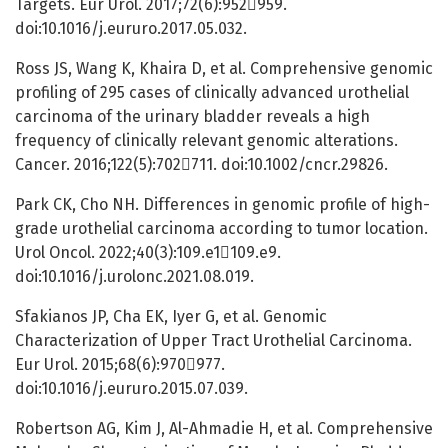
Targets. Eur Urol. 2017;72(6):952959.
doi:10.1016/j.eururo.2017.05.032.
Ross JS, Wang K, Khaira D, et al. Comprehensive genomic
profiling of 295 cases of clinically advanced urothelial
carcinoma of the urinary bladder reveals a high
frequency of clinically relevant genomic alterations.
Cancer. 2016;122(5):702711. doi:10.1002/cncr.29826.
Park CK, Cho NH. Differences in genomic profile of high-
grade urothelial carcinoma according to tumor location.
Urol Oncol. 2022;40(3):109.e1109.e9.
doi:10.1016/j.urolonc.2021.08.019.
Sfakianos JP, Cha EK, Iyer G, et al. Genomic
Characterization of Upper Tract Urothelial Carcinoma.
Eur Urol. 2015;68(6):970977.
doi:10.1016/j.eururo.2015.07.039.
Robertson AG, Kim J, Al-Ahmadie H, et al. Comprehensive