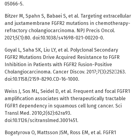
05066-5.
Bitzer M, Spahn S, Babaei S, et al. Targeting extracellular
and juxtamembrane FGFR2 mutations in chemotherapy-
refractory cholangiocarcinoma. NPJ Precis Oncol.
2021;5(1):80. doi:10.1038/s41698-021-00220-0.
Goyal L, Saha SK, Liu LY, et al. Polyclonal Secondary
FGFR2 Mutations Drive Acquired Resistance to FGFR
Inhibition in Patients with FGFR2 Fusion-Positive
Cholangiocarcinoma. Cancer Discov. 2017;7(3):252263.
doi:10.1158/2159-8290.CD-16-1000.
Weiss J, Sos ML, Seidel D, et al. Frequent and focal FGFR1
amplification associates with therapeutically tractable
FGFR1 dependency in squamous cell lung cancer. Sci
Transl Med. 2010;2(62):62ra93.
doi:10.1126/scitranslmed.3001451.
Bogatyrova O, Mattsson JSM, Ross EM, et al. FGFR1