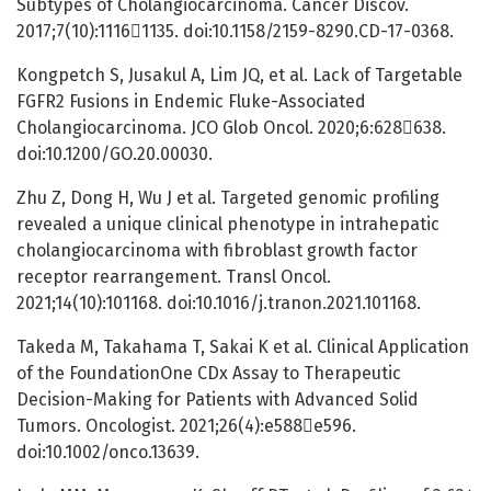
Subtypes of Cholangiocarcinoma. Cancer Discov.
2017;7(10):11161135. doi:10.1158/2159-8290.CD-17-0368.
Kongpetch S, Jusakul A, Lim JQ, et al. Lack of Targetable
FGFR2 Fusions in Endemic Fluke-Associated
Cholangiocarcinoma. JCO Glob Oncol. 2020;6:628638.
doi:10.1200/GO.20.00030.
Zhu Z, Dong H, Wu J et al. Targeted genomic profiling
revealed a unique clinical phenotype in intrahepatic
cholangiocarcinoma with fibroblast growth factor
receptor rearrangement. Transl Oncol.
2021;14(10):101168. doi:10.1016/j.tranon.2021.101168.
Takeda M, Takahama T, Sakai K et al. Clinical Application
of the FoundationOne CDx Assay to Therapeutic
Decision-Making for Patients with Advanced Solid
Tumors. Oncologist. 2021;26(4):e588e596.
doi:10.1002/onco.13639.