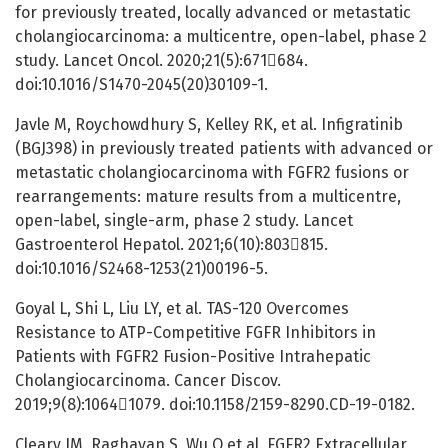
for previously treated, locally advanced or metastatic
cholangiocarcinoma: a multicentre, open-label, phase 2
study. Lancet Oncol. 2020;21(5):671684.
doi:10.1016/S1470-2045(20)30109-1.
Javle M, Roychowdhury S, Kelley RK, et al. Infigratinib
(BGJ398) in previously treated patients with advanced or
metastatic cholangiocarcinoma with FGFR2 fusions or
rearrangements: mature results from a multicentre,
open-label, single-arm, phase 2 study. Lancet
Gastroenterol Hepatol. 2021;6(10):803815.
doi:10.1016/S2468-1253(21)00196-5.
Goyal L, Shi L, Liu LY, et al. TAS-120 Overcomes
Resistance to ATP-Competitive FGFR Inhibitors in
Patients with FGFR2 Fusion-Positive Intrahepatic
Cholangiocarcinoma. Cancer Discov.
2019;9(8):10641079. doi:10.1158/2159-8290.CD-19-0182.
Cleary JM, Raghavan S, Wu Q et al. FGFR2 Extracellular