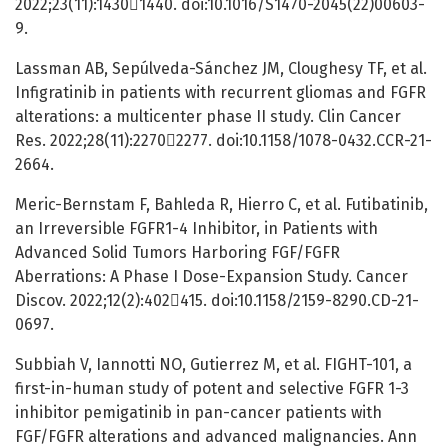
2022;23(11):14301440. doi:10.1016/S1470-2045(22)00603-
9.
Lassman AB, Sepúlveda-Sánchez JM, Cloughesy TF, et al.
Infigratinib in patients with recurrent gliomas and FGFR
alterations: a multicenter phase II study. Clin Cancer
Res. 2022;28(11):22702277. doi:10.1158/1078-0432.CCR-21-
2664.
Meric-Bernstam F, Bahleda R, Hierro C, et al. Futibatinib,
an Irreversible FGFR1-4 Inhibitor, in Patients with
Advanced Solid Tumors Harboring FGF/FGFR
Aberrations: A Phase I Dose-Expansion Study. Cancer
Discov. 2022;12(2):402415. doi:10.1158/2159-8290.CD-21-
0697.
Subbiah V, Iannotti NO, Gutierrez M, et al. FIGHT-101, a
first-in-human study of potent and selective FGFR 1-3
inhibitor pemigatinib in pan-cancer patients with
FGF/FGFR alterations and advanced malignancies. Ann