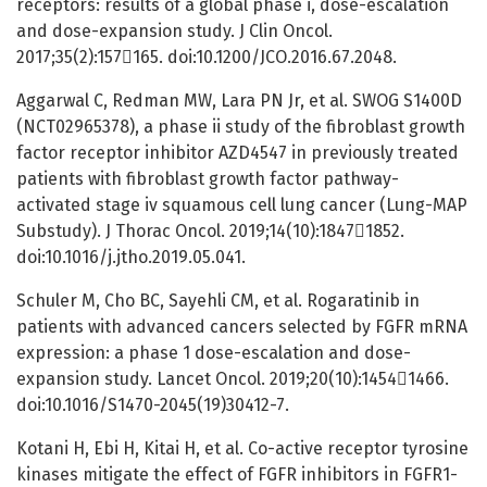
receptors: results of a global phase i, dose-escalation
and dose-expansion study. J Clin Oncol.
2017;35(2):157165. doi:10.1200/JCO.2016.67.2048.
Aggarwal C, Redman MW, Lara PN Jr, et al. SWOG S1400D
(NCT02965378), a phase ii study of the fibroblast growth
factor receptor inhibitor AZD4547 in previously treated
patients with fibroblast growth factor pathway-
activated stage iv squamous cell lung cancer (Lung-MAP
Substudy). J Thorac Oncol. 2019;14(10):18471852.
doi:10.1016/j.jtho.2019.05.041.
Schuler M, Cho BC, Sayehli CM, et al. Rogaratinib in
patients with advanced cancers selected by FGFR mRNA
expression: a phase 1 dose-escalation and dose-
expansion study. Lancet Oncol. 2019;20(10):14541466.
doi:10.1016/S1470-2045(19)30412-7.
Kotani H, Ebi H, Kitai H, et al. Co-active receptor tyrosine
kinases mitigate the effect of FGFR inhibitors in FGFR1-