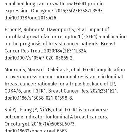
amplified lung cancers with low FGFR1 protein
expression. Oncogene. 2016;35(27):35873597.
doi:10.1038/onc.2015.426.
Erber R, Rübner M, Davenport S, et al. Impact of
fibroblast growth factor receptor 1 (FGFR1) amplification
on the prognosis of breast cancer patients. Breast
Cancer Res Treat. 2020;184(2):311324.
doi:10.1007/s10549-020-05865-2.
Mouron S, Manso L, Caleiras E, et al. FGFR1 amplification
or overexpression and hormonal resistance in luminal
breast cancer: rationale for a triple blockade of ER,
CDK4/6, and FGFR1. Breast Cancer Res. 2021;23(1):21.
doi:10.1186/s13058-021-01398-8.
Shi YJ, Tsang JY, Ni YB, et al. FGFR1 is an adverse
outcome indicator for luminal A breast cancers.
Oncotarget. 2016;7(4):50635073.
doi:10.18632/oncotarget.6563.