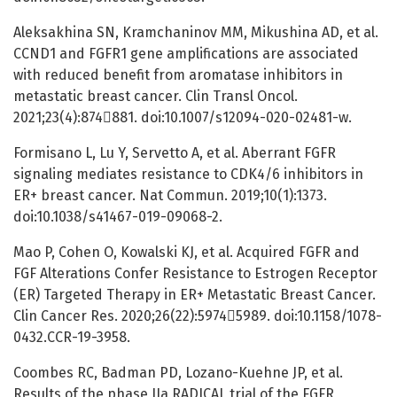
Aleksakhina SN, Kramchaninov MM, Mikushina AD, et al.
CCND1 and FGFR1 gene amplifications are associated
with reduced benefit from aromatase inhibitors in
metastatic breast cancer. Clin Transl Oncol.
2021;23(4):874881. doi:10.1007/s12094-020-02481-w.
Formisano L, Lu Y, Servetto A, et al. Aberrant FGFR
signaling mediates resistance to CDK4/6 inhibitors in
ER+ breast cancer. Nat Commun. 2019;10(1):1373.
doi:10.1038/s41467-019-09068-2.
Mao P, Cohen O, Kowalski KJ, et al. Acquired FGFR and
FGF Alterations Confer Resistance to Estrogen Receptor
(ER) Targeted Therapy in ER+ Metastatic Breast Cancer.
Clin Cancer Res. 2020;26(22):59745989. doi:10.1158/1078-
0432.CCR-19-3958.
Coombes RC, Badman PD, Lozano-Kuehne JP, et al.
Results of the phase IIa RADICAL trial of the FGFR