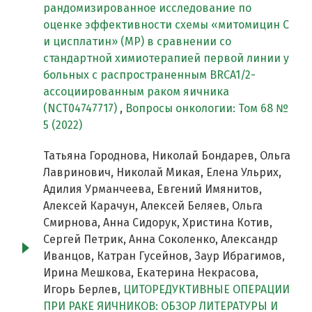
рандомизированное исследование по
оценке эффективности схемы «митомицин С
и цисплатин» (MP) в сравнении со
стандартной химиотерапией первой линии у
больных c распространенным BRCA1/2-
ассоциированным раком яичника
(NCT04747717)
,
Вопросы онкологии: Том 68 №
5 (2022)
Татьяна Городнова, Николай Бондарев, Ольга
Лавринович, Николай Микая, Елена Ульрих,
Адилия Урманчеева, Евгений Имянитов,
Алексей Карачун, Алексей Беляев, Ольга
Смирнова, Анна Сидорук, Христина Котив,
Сергей Петрик, Анна Соколенко, Александр
Иванцов, Катран Гусейнов, Заур Ибрагимов,
Ирина Мешкова, Екатерина Некрасова,
Игорь Берлев,
ЦИТОРЕДУКТИВНЫЕ ОПЕРАЦИИ
ПРИ РАКЕ ЯИЧНИКОВ: ОБЗОР ЛИТЕРАТУРЫ И