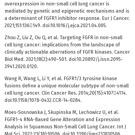
overexpression in non-small cell lung cancer is
mediated by genetic and epigenetic mechanisms and is
a determinant of FGFR1 inhibitor response. Eur J Cancer.
2021;151:136149. doi:10.1016/j.ejca.2021.04.005.
Zhou Z, Liu Z, Ou Q, et al. Targeting FGFR in non-small
cell lung cancer: implications from the landscape of
clinically actionable aberrations of FGFR kinases. Cancer
Biol Med. 2021;18(2):490–501. doi:10.20892/j.issn.2095-
3941.2020.0120.
Wang R, Wang L, Li Y, et al. FGFR1/3 tyrosine kinase
fusions define a unique molecular subtype of non-small
cell lung cancer. Clin Cancer Res. 2014;20(15):41074114.
doi:10.1158/1078-0432.CCR-14-0284.
Moes-Sosnowska J, Skupinska M, Lechowicz U, et al.
FGFR1-4 RNA-Based Gene Alteration and Expression
Analysis in Squamous Non-Small Cell Lung Cancer. Int J
Mol Sci. 2022;23(18):10506. doi:10.3390/ijms231810506.