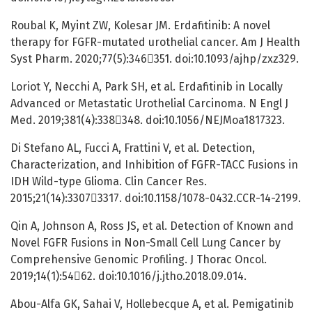
Roubal K, Myint ZW, Kolesar JM. Erdafitinib: A novel
therapy for FGFR-mutated urothelial cancer. Am J Health
Syst Pharm. 2020;77(5):346351. doi:10.1093/ajhp/zxz329.
Loriot Y, Necchi A, Park SH, et al. Erdafitinib in Locally
Advanced or Metastatic Urothelial Carcinoma. N Engl J
Med. 2019;381(4):338348. doi:10.1056/NEJMoa1817323.
Di Stefano AL, Fucci A, Frattini V, et al. Detection,
Characterization, and Inhibition of FGFR-TACC Fusions in
IDH Wild-type Glioma. Clin Cancer Res.
2015;21(14):33073317. doi:10.1158/1078-0432.CCR-14-2199.
Qin A, Johnson A, Ross JS, et al. Detection of Known and
Novel FGFR Fusions in Non-Small Cell Lung Cancer by
Comprehensive Genomic Profiling. J Thorac Oncol.
2019;14(1):5462. doi:10.1016/j.jtho.2018.09.014.
Abou-Alfa GK, Sahai V, Hollebecque A, et al. Pemigatinib