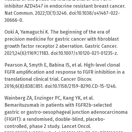
inhibitor AZD4547 in endocrine resistant breast cancer.
Nat Commun. 2022;13(1):3246. doi:10.1038/s41467-022-
30666-0.
Ooki A, Yamaguchi K. The beginning of the era of
precision medicine for gastric cancer with fibroblast
growth factor receptor 2 aberration. Gastric Cancer.
2021;24(6):11691183. doi:10.1007/s10120-021-01235-z.
Pearson A, Smyth E, Babina IS, et al. High-level clonal
FGFR amplification and response to FGFR inhibition in a
translational clinical trial. Cancer Discov.
2016;6(8):838851. doi:10.1158/2159-8290.CD-15-1246.
Wainberg ZA, Enzinger PC, Kang YK, et al.
Bemarituzumab in patients with FGFR2b-selected
gastric or gastro-oesophageal junction adenocarcinoma
(FIGHT): a randomised, double-blind, placebo-
controlled, phase 2 study. Lancet Oncol.