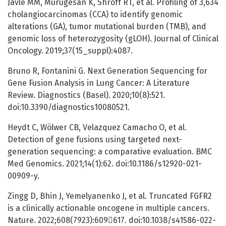
Javle MM, Murugesan K, Shroff RT, et al. Profiling of 3,634
cholangiocarcinomas (CCA) to identify genomic
alterations (GA), tumor mutational burden (TMB), and
genomic loss of heterozygosity (gLOH). Journal of Clinical
Oncology. 2019;37(15_suppl):4087.
Bruno R, Fontanini G. Next Generation Sequencing for
Gene Fusion Analysis in Lung Cancer: A Literature
Review. Diagnostics (Basel). 2020;10(8):521.
doi:10.3390/diagnostics10080521.
Heydt C, Wölwer CB, Velazquez Camacho O, et al.
Detection of gene fusions using targeted next-
generation sequencing: a comparative evaluation. BMC
Med Genomics. 2021;14(1):62. doi:10.1186/s12920-021-
00909-y.
Zingg D, Bhin J, Yemelyanenko J, et al. Truncated FGFR2
is a clinically actionable oncogene in multiple cancers.
Nature. 2022;608(7923):609617. doi:10.1038/s41586-022-