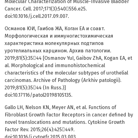
Molecular Characterization of Muscle-Invasive Bladder
Cancer. Cell. 2017;171(3):540556.e25.
doi:10.1016/j.cell.2017.09.007.
Османов ЮИ, Гаибов ЖА, Коган ЕА и соавт.
Морфологическая и иммуногистохимическая
характеристика молекулярных подтипов
уротелиальных карцином. Архив патологии.
2019;81(5):3544 [Osmanov YuI, Gaibov ZhA, Kogan EA, et
al. Morphological and immunohistochemical
characteristics of the molecular subtypes of urothelial
carcinomas. Archive of Pathology (Arkhiv patologii).
2019;81(5):3544 (In Russ.)]
doi:10.17116/patol20198105135.
Gallo LH, Nelson KN, Meyer AN, et al. Functions of
Fibroblast Growth Factor Receptors in cancer defined by
novel translocations and mutations. Cytokine Growth
Factor Rev. 2015;26(4):425449.
doi:10.1016/j.cytogfr.2015.03.003.