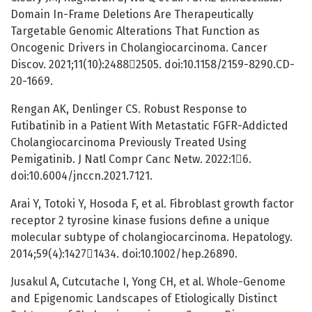
Domain In-Frame Deletions Are Therapeutically
Targetable Genomic Alterations That Function as
Oncogenic Drivers in Cholangiocarcinoma. Cancer
Discov. 2021;11(10):24882505. doi:10.1158/2159-8290.CD-
20-1669.
Rengan AK, Denlinger CS. Robust Response to
Futibatinib in a Patient With Metastatic FGFR-Addicted
Cholangiocarcinoma Previously Treated Using
Pemigatinib. J Natl Compr Canc Netw. 2022:16.
doi:10.6004/jnccn.2021.7121.
Arai Y, Totoki Y, Hosoda F, et al. Fibroblast growth factor
receptor 2 tyrosine kinase fusions define a unique
molecular subtype of cholangiocarcinoma. Hepatology.
2014;59(4):14271434. doi:10.1002/hep.26890.
Jusakul A, Cutcutache I, Yong CH, et al. Whole-Genome
and Epigenomic Landscapes of Etiologically Distinct