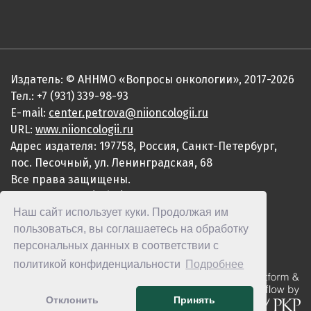
Издатель: © АННМО «Вопросы онкологии», 2017-2026
Тел.: +7 (931) 339-98-93
E-mail:
center.petrova@niioncologii.ru
URL:
www.niioncologii.ru
Адрес издателя: 197758, Россия, Санкт-Петербург,
пос. Песочный, ул. Ленинградская, 68
Все права защищены.
ISSN 0507-3758 (Print)
Наш сайт использует куки. Продолжая им
ISSN 2949-4915 (Online)
пользоваться, вы соглашаетесь на обработку
персональных данных в соответствии с
политикой конфиденциальности
Подробнее
Отклонить
Принять