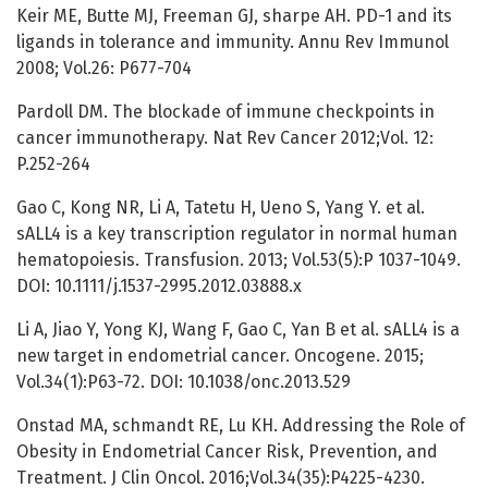
Keir ME, Butte MJ, Freeman GJ, sharpe AH. PD-1 and its
ligands in tolerance and immunity. Annu Rev Immunol
2008; Vol.26: P677-704
Pardoll DM. The blockade of immune checkpoints in
cancer immunotherapy. Nat Rev Cancer 2012;Vol. 12:
P.252-264
Gao C, Kong NR, Li A, Tatetu H, Ueno S, Yang Y. et al.
sALL4 is a key transcription regulator in normal human
hematopoiesis. Transfusion. 2013; Vol.53(5):P 1037-1049.
DOI: 10.1111/j.1537-2995.2012.03888.x
Li A, Jiao Y, Yong KJ, Wang F, Gao C, Yan B et al. sALL4 is a
new target in endometrial cancer. Oncogene. 2015;
Vol.34(1):P63-72. DOI: 10.1038/onc.2013.529
Onstad MA, schmandt RE, Lu KH. Addressing the Role of
Obesity in Endometrial Cancer Risk, Prevention, and
Treatment. J Clin Oncol. 2016;Vol.34(35):P4225-4230.