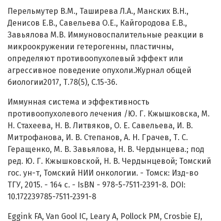
Перельмутер В.М., Таширева Л.А., Манских В.Н.,
Денисов Е.В., Савельева О.Е., Кайгородова Е.В.,
Завьялова М.В. Иммуновоспалительные реакции в
микроокружении гетерогенны, пластичны,
определяют противоопухолевый эффект или
агрессивное поведение опухоли.Журнал общей
биологии2017, Т.78(5), С.15-36.
Иммунная система и эффективность
противоопухолевого лечения /Ю. Г. Кжышковска, М.
Н. Стахеева, Н. В. Литвяков, О. Е. Савельева, И. В.
Митрофанова, И. В. Степанов, А. Н. Грачев, Т. С.
Геращенко, М. В. Завьялова, Н. В. Чердынцева.; под
ред. Ю. Г. Кжышковской, Н. В. Чердынцевой; Томский
гос. ун-т, Томский НИИ онкологии. - Томск: Изд-во
ТГУ, 2015. - 164 с. - IsBN - 978-5-7511-2391-8. DOI:
10.172239785-7511-2391-8
Eggink FA, Van Gool IC, Leary A, Pollock PM, Crosbie EJ,