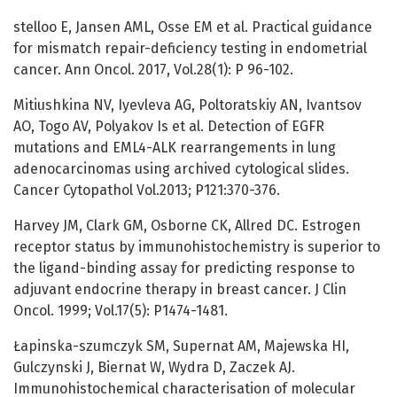
stelloo E, Jansen AML, Osse EM et al. Practical guidance
for mismatch repair-deficiency testing in endometrial
cancer. Ann Oncol. 2017, Vol.28(1): P 96-102.
Mitiushkina NV, Iyevleva AG, Poltoratskiy AN, Ivantsov
AO, Togo AV, Polyakov Is et al. Detection of EGFR
mutations and EML4-ALK rearrangements in lung
adenocarcinomas using archived cytological slides.
Cancer Cytopathol Vol.2013; P121:370-376.
Harvey JM, Clark GM, Osborne CK, Allred DC. Estrogen
receptor status by immunohistochemistry is superior to
the ligand-binding assay for predicting response to
adjuvant endocrine therapy in breast cancer. J Clin
Oncol. 1999; Vol.17(5): P1474-1481.
Łapinska-szumczyk SM, Supernat AM, Majewska HI,
Gulczynski J, Biernat W, Wydra D, Zaczek AJ.
Immunohistochemical characterisation of molecular