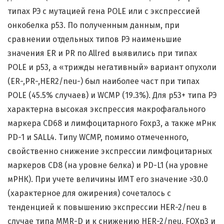
типах РЭ с мутацией гена POLE или с экспрессией
онкобелка p53. По полученным данным, при
сравнении отдельных типов РЭ наименьшие
значения ER и PR по Allred выявились при типах
POLE и p53, а «трижды негативный» вариант опухоли
(ER-,PR-,HER2/neu-) был наиболее част при типах
POLE (45.5% случаев) и WCMP (19.3%). Для p53+ типа РЭ
характерна высокая экспрессия макрофагального
маркера CD68 и лимфоцитарного Foxp3, а также мРнк
PD-1 и SALL4. Типу WCMP, помимо отмеченного,
свойственно снижение экспрессии лимфоцитарных
маркеров CD8 (на уровне белка) и PD-L1 (на уровне
мРНК). При учете величины ИМТ его значение >30.0
(характерное для ожирения) сочеталось с
тенденцией к повышению экспрессии HER-2/neu в
случае типа MMR-D и к снижению HER-2/neu, FOXp3 и