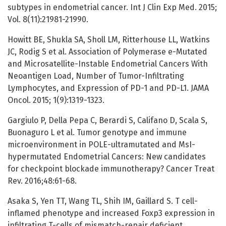
subtypes in endometrial cancer. Int J Clin Exp Med. 2015;
Vol. 8(11):21981-21990.
Howitt BE, Shukla SA, Sholl LM, Ritterhouse LL, Watkins
JC, Rodig S et al. Association of Polymerase e-Mutated
and Microsatellite-Instable Endometrial Cancers With
Neoantigen Load, Number of Tumor-Infiltrating
Lymphocytes, and Expression of PD-1 and PD-L1. JAMA
Oncol. 2015; 1(9):1319-1323.
Gargiulo P, Della Pepa C, Berardi S, Califano D, Scala S,
Buonaguro L et al. Tumor genotype and immune
microenvironment in POLE-ultramutated and MsI-
hypermutated Endometrial Cancers: New candidates
for checkpoint blockade immunotherapy? Cancer Treat
Rev. 2016;48:61-68.
Asaka S, Yen TT, Wang TL, Shih IM, Gaillard S. T cell-
inflamed phenotype and increased Foxp3 expression in
infiltrating T-cells of mismatch-repair deficient