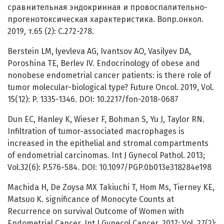
сравнительная эндокринная и провоспалительно-
прогенотоксическая характеристика. Вопр.онкол.
2019, т.65 (2): С.272-278.
Berstein LM, lyevleva AG, Ivantsov AO, Vasilyev DA,
Poroshina TE, Berlev IV. Endocrinology of obese and
nonobese endometrial cancer patients: is there role of
tumor molecular-biological type? Future Oncol. 2019, Vol.
15(12): P. 1335-1346. DOI: 10.2217/fon-2018-0687
Dun EC, Hanley K, Wieser F, Bohman S, Yu J, Taylor RN.
Infiltration of tumor-associated macrophages is
increased in the epithelial and stromal compartments
of endometrial carcinomas. Int J Gynecol Pathol. 2013;
Vol.32(6): P.576-584. DOI: 10.1097/PGP.0b013e318284e198
Machida H, De Zoysa MX Takiuchi T, Hom Ms, Tierney KE,
Matsuo K. significance of Monocyte Counts at
Recurrence on survival Outcome of Women with
Endometrial Cancer. Int J Gynecol Cancer. 2017; Vol. 27(2):