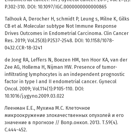
P.302-310. DOI: 10.1097/IGC.0000000000000865
Talhouk A, Derocher H, schmidt P, Leung s, Milne K, Gilks
CB et al. Molecular subtype Not Immune Response
Drives Outcomes in Endometrial Carcinoma. Clin Cancer
Res. 2019; Vol.25(8):P2537-2548. DOI: 10.1158/1078-
0432.CCR-18-3241
de Jong RA, Leffers N, Boezen HM, ten Hoor KA, van der
Zee AG, Hollema H, Nijman HW. Presence of tumor-
infiltrating lymphocytes is an independent prognostic
factor in type I and II endometrial cancer. Gynecol
Oncol. 2009; Vol.114(1):P105-110. DOI:
10.1016/j.ygyno.2009.03.022
Леенман Е.Е., Мухина М.С. Клеточное
микроокружение злокачественных опухолей и его
значение в прогнозе // Вопр.онкол. 2013. Т.59(4).
С.444-452.