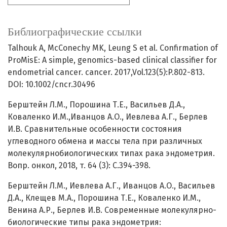
Библиографические ссылки
Talhouk A, McConechy MK, Leung S et al. Confirmation of
ProMisE: A simple, genomics-based clinical classifier for
endometrial cancer. cancer. 2017,Vol.123(5):P.802-813.
DOI: 10.1002/cncr.30496
Берштейн Л.М., Порошина Т.Е., Васильев Д.А.,
Коваленко И.М.,Иванцов А.О., Иевлева А.Г., Берлев
И.В. Сравнительные особенности состояния
углеводного обмена и массы тела при различных
молекулярнобиологических типах рака эндометрия.
Вопр. онкол, 2018, т. 64 (3): С.394-398.
Берштейн Л.М., Иевлева А.Г., Иванцов А.О., Васильев
Д.А., Клещев М.А., Порошина Т.Е., Коваленко И.М.,
Венина А.Р., Берлев И.В. Современные молекулярно-
биологические типы рака эндометрия: