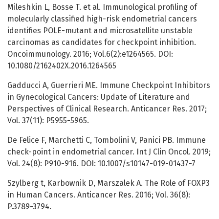
Mileshkin L, Bosse T. et al. Immunological profiling of
molecularly classified high-risk endometrial cancers
identifies POLE-mutant and microsatellite unstable
carcinomas as candidates for checkpoint inhibition.
Oncoimmunology. 2016; Vol.6(2):e1264565. DOI:
10.1080/2162402X.2016.1264565
Gadducci A, Guerrieri ME. Immune Checkpoint Inhibitors
in Gynecological Cancers: Update of Literature and
Perspectives of Clinical Research. Anticancer Res. 2017;
Vol. 37(11): P5955-5965.
De Felice F, Marchetti C, Tombolini V, Panici PB. Immune
check-point in endometrial cancer. Int J Clin Oncol. 2019;
Vol. 24(8): P910-916. DOI: 10.1007/s10147-019-01437-7
Szylberg t, Karbownik D, Marszalek A. The Role of FOXP3
in Human Cancers. Anticancer Res. 2016; Vol. 36(8):
P.3789-3794.