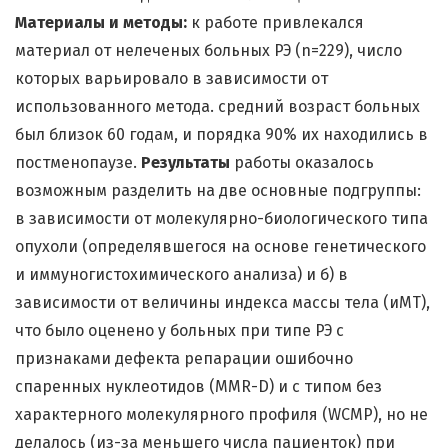
Материалы и методы:
к работе привлекался
материал от нелеченых больных РЭ (n=229), число
которых варьировало в зависимости от
использованного метода. средний возраст больных
был близок 60 годам, и порядка 90% их находились в
постменопаузе.
Результаты
работы оказалось
возможным разделить на две основные подгруппы:
в зависимости от молекулярно-биологического типа
опухоли (определявшегося на основе генетического
и иммуногистохимического анализа) и б) в
зависимости от величины индекса массы тела (иМТ),
что было оценено у больных при типе РЭ с
признаками дефекта репарации ошибочно
спаренных нуклеотидов (MMR-D) и с типом без
характерного молекулярного профиля (WCMP), но не
делалось (из-за меньшего числа пациенток) при