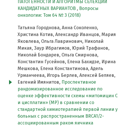
ПАТОГЕННОСТИ И АЛГОРИТМЫ СЕЛЕКЦИИ
КАНДИДАТНЫХ ВАРИАНТОВ
,
Вопросы
онкологии: Том 64 № 3 (2018)
Татьяна Городнова, Анна Соколенко,
Христина Котив, Александр Иванцов, Мария
Яковлева, Ольга Лавринович, Николай
Микая, Заур Ибрагимов, Юрий Трафанов,
Николай Бондарев, Ольга Смирнова,
Константин Гусейнов, Елена Бахидзе, Ирина
Мешкова, Елена Константинова, Адель
Урманчеева, Игорь Берлев, Алексей Беляев,
Евгений Имянитов,
Проспективное
рандомизированное исследование по
оценке эффективности схемы «митомицин С
и цисплатин» (MP) в сравнении со
стандартной химиотерапией первой линии у
больных c распространенным BRCA1/2-
ассоциированным раком яичника