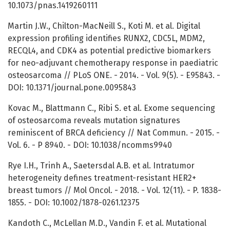
10.1073/pnas.1419260111
Martin J.W., Chilton-MacNeill S., Koti M. et al. Digital
expression profiling identifies RUNX2, CDC5L, MDM2,
RECQL4, and CDK4 as potential predictive biomarkers
for neo-adjuvant chemotherapy response in paediatric
osteosarcoma // PLoS ONE. - 2014. - Vol. 9(5). - E95843. -
DOI: 10.1371/journal.pone.0095843
Kovac M., Blattmann C., Ribi S. et al. Exome sequencing
of osteosarcoma reveals mutation signatures
reminiscent of BRCA deficiency // Nat Commun. - 2015. -
Vol. 6. - P 8940. - DOI: 10.1038/ncomms9940
Rye I.H., Trinh A., Saetersdal A.B. et al. Intratumor
heterogeneity defines treatment-resistant HER2+
breast tumors // Mol Oncol. - 2018. - Vol. 12(11). - P. 1838-
1855. - DOI: 10.1002/1878-0261.12375
Kandoth C., McLellan M.D., Vandin F. et al. Mutational