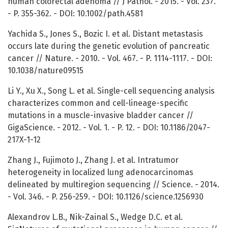
human colorectal adenoma // J Pathol. - 2015. - Vol. 237.
- P. 355-362. - DOI: 10.1002/path.4581
Yachida S., Jones S., Bozic I. et al. Distant metastasis
occurs late during the genetic evolution of pancreatic
cancer // Nature. - 2010. - Vol. 467. - P. 1114-1117. - DOI:
10.1038/nature09515
Li Y., Xu X., Song L. et al. Single-cell sequencing analysis
characterizes common and cell-lineage-specific
mutations in a muscle-invasive bladder cancer //
GigaScience. - 2012. - Vol. 1. - P. 12. - DOI: 10.1186/2047-
217X-1-12
Zhang J., Fujimoto J., Zhang J. et al. Intratumor
heterogeneity in localized lung adenocarcinomas
delineated by multiregion sequencing // Science. - 2014.
- Vol. 346. - P. 256-259. - DOI: 10.1126/science.1256930
Alexandrov L.B., Nik-Zainal S., Wedge D.C. et al.