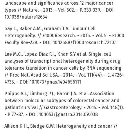
landscape and significance across 12 major cancer
types // Nature. - 2013. - Vol. 502. - P. 333-339. - DOI:
10.1038/nature12634
Gay L., Baker A.M., Graham T.A. Tumour Cell
Heterogeneity. // F1000Research. - 2016. - Vol. 5. - F1000
Faculty Rev-238. - DOI: 10.12688/f1000research.7210.1
Lee M.C., Lopez-Diaz F.J., Khan S.Y et al. Single-cell
analyses of transcriptional heterogeneity during drug
tolerance transition in cancer cells by RNA sequencing
// Proc Natl Acad Sci USA. - 2014. - Vol. 111(44). - E. 4726-
4735. - DOI: 10.1073/pnas.1404656111
Phipps A.I., Limburg P.J., Baron J.A. et al. Association
between molecular subtypes of colorectal cancer and
patient survival // Gastroenterology. - 2015. - Vol. 148(1).
- P 77-87. - DOI: 10.1053/j.gastro.2014.09.038
Allison K.H., Sledge G.W. Heterogeneity and cancer //