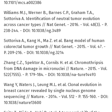
10.1101/mcs.a002386
Williams M.J., Werner B., Barnes C.P., Graham T.A.,
Sottoriva A. Identification of neutral tumor evolution
across cancer types // Nat Genet. - 2016. - Vol. 48(3). - P.
238-244. - DOI: 10.1038/ng.3489
Sottoriva A., Kang H., Ma Z. et al. Bang model of human
colorectal tumor growth // Nat Genet. - 2015. - Vol. 47. -
P. 209-216. - DOI: 10.1038/ng.3214
Zhang C.Z., Spektor A., Cornils H. et al. Chromothripsis
from DNA damage in micronuclei // Nature. - 2015. - Vol.
522(7555). - P. 179-184. - DOI: 10.1038/na-ture14493
Wang Y, Waters J., Leung M.L. et al. Clonal evolution in
breast cancer revealed by single nucleus genome
sequencing // Nature. - 2014. - Vol. 512 - P. 155-160. - DOI:
10.1038/nature13600