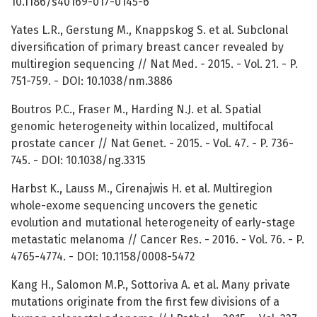
10.1186/s40169-017-0145-6
Yates L.R., Gerstung M., Knappskog S. et al. Subclonal
diversification of primary breast cancer revealed by
multiregion sequencing // Nat Med. - 2015. - Vol. 21. - P.
751-759. - DOI: 10.1038/nm.3886
Boutros P.C., Fraser M., Harding N.J. et al. Spatial
genomic heterogeneity within localized, multifocal
prostate cancer // Nat Genet. - 2015. - Vol. 47. - P. 736-
745. - DOI: 10.1038/ng.3315
Harbst K., Lauss M., Cirenajwis H. et al. Multiregion
whole-exome sequencing uncovers the genetic
evolution and mutational heterogeneity of early-stage
metastatic melanoma // Cancer Res. - 2016. - Vol. 76. - P.
4765-4774. - DOI: 10.1158/0008-5472
Kang H., Salomon M.P., Sottoriva A. et al. Many private
mutations originate from the first few divisions of a