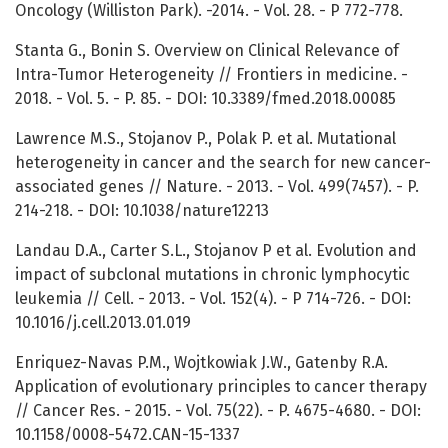
Oncology (Williston Park). -2014. - Vol. 28. - P 772-778.
Stanta G., Bonin S. Overview on Clinical Relevance of
Intra-Tumor Heterogeneity // Frontiers in medicine. -
2018. - Vol. 5. - P. 85. - DOI: 10.3389/fmed.2018.00085
Lawrence M.S., Stojanov P., Polak P. et al. Mutational
heterogeneity in cancer and the search for new cancer-
associated genes // Nature. - 2013. - Vol. 499(7457). - P.
214-218. - DOI: 10.1038/nature12213
Landau D.A., Carter S.L., Stojanov P et al. Evolution and
impact of subclonal mutations in chronic lymphocytic
leukemia // Cell. - 2013. - Vol. 152(4). - P 714-726. - DOI:
10.1016/j.cell.2013.01.019
Enriquez-Navas P.M., Wojtkowiak J.W., Gatenby R.A.
Application of evolutionary principles to cancer therapy
// Cancer Res. - 2015. - Vol. 75(22). - P. 4675-4680. - DOI:
10.1158/0008-5472.CAN-15-1337