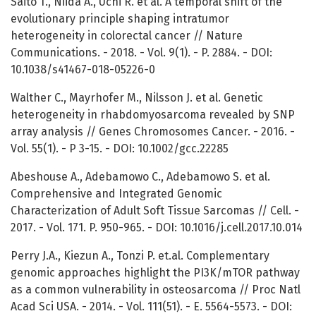
Saito T., Niida A., Uchi R. et al. A temporal shift of the
evolutionary principle shaping intratumor
heterogeneity in colorectal cancer // Nature
Communications. - 2018. - Vol. 9(1). - P. 2884. - DOI:
10.1038/s41467-018-05226-0
Walther C., Mayrhofer M., Nilsson J. et al. Genetic
heterogeneity in rhabdomyosarcoma revealed by SNP
array analysis // Genes Chromosomes Cancer. - 2016. -
Vol. 55(1). - P 3-15. - DOI: 10.1002/gcc.22285
Abeshouse A., Adebamowo C., Adebamowo S. et al.
Comprehensive and Integrated Genomic
Characterization of Adult Soft Tissue Sarcomas // Cell. -
2017. - Vol. 171. P. 950-965. - DOI: 10.1016/j.cell.2017.10.014
Perry J.A., Kiezun A., Tonzi P. et.al. Complementary
genomic approaches highlight the PI3K/mTOR pathway
as a common vulnerability in osteosarcoma // Proc Natl
Acad Sci USA. - 2014. - Vol. 111(51). - E. 5564-5573. - DOI: