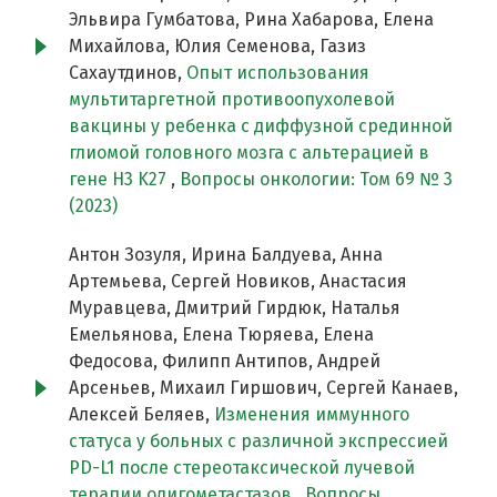
Эльвира Гумбатова, Рина Хабарова, Елена
Михайлова, Юлия Семенова, Газиз
Сахаутдинов,
Опыт использования
мультитаргетной противоопухолевой
вакцины у ребенка с диффузной срединной
глиомой головного мозга с альтерацией в
гене H3 K27
,
Вопросы онкологии: Том 69 № 3
(2023)
Антон Зозуля, Ирина Балдуева, Анна
Артемьева, Сергей Новиков, Анастасия
Муравцева, Дмитрий Гирдюк, Наталья
Емельянова, Елена Тюряева, Елена
Федосова, Филипп Антипов, Андрей
Арсеньев, Михаил Гиршович, Сергей Канаев,
Алексей Беляев,
Изменения иммунного
статуса у больных с различной экспрессией
PD-L1 после стереотаксической лучевой
терапии олигометастазов
,
Вопросы