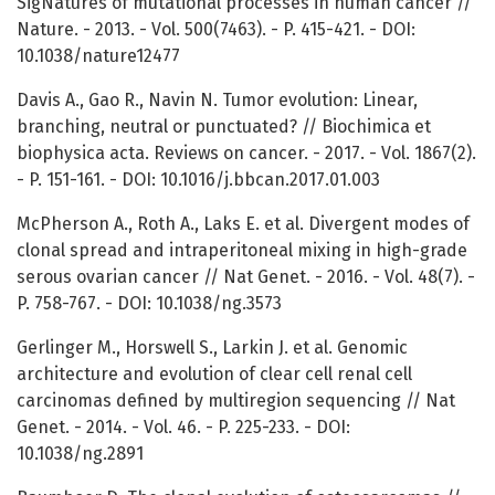
SigNatures of mutational processes in human cancer //
Nature. - 2013. - Vol. 500(7463). - P. 415-421. - DOI:
10.1038/nature12477
Davis A., Gao R., Navin N. Tumor evolution: Linear,
branching, neutral or punctuated? // Biochimica et
biophysica acta. Reviews on cancer. - 2017. - Vol. 1867(2).
- P. 151-161. - DOI: 10.1016/j.bbcan.2017.01.003
McPherson A., Roth A., Laks E. et al. Divergent modes of
clonal spread and intraperitoneal mixing in high-grade
serous ovarian cancer // Nat Genet. - 2016. - Vol. 48(7). -
P. 758-767. - DOI: 10.1038/ng.3573
Gerlinger M., Horswell S., Larkin J. et al. Genomic
architecture and evolution of clear cell renal cell
carcinomas defined by multiregion sequencing // Nat
Genet. - 2014. - Vol. 46. - P. 225-233. - DOI:
10.1038/ng.2891