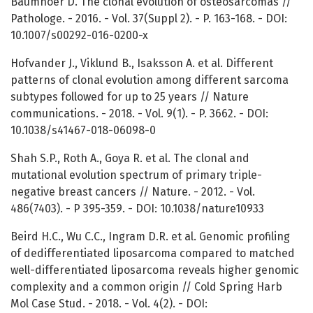
Baumhoer D. The clonal evolution of osteosarcomas //
Pathologe. - 2016. - Vol. 37(Suppl 2). - P. 163-168. - DOI:
10.1007/s00292-016-0200-x
Hofvander J., Viklund B., Isaksson A. et al. Different
patterns of clonal evolution among different sarcoma
subtypes followed for up to 25 years // Nature
communications. - 2018. - Vol. 9(1). - P. 3662. - DOI:
10.1038/s41467-018-06098-0
Shah S.P., Roth A., Goya R. et al. The clonal and
mutational evolution spectrum of primary triple-
negative breast cancers // Nature. - 2012. - Vol.
486(7403). - P 395-359. - DOI: 10.1038/nature10933
Beird H.C., Wu C.C., Ingram D.R. et al. Genomic profiling
of dedifferentiated liposarcoma compared to matched
well-differentiated liposarcoma reveals higher genomic
complexity and a common origin // Cold Spring Harb
Mol Case Stud. - 2018. - Vol. 4(2). - DOI: