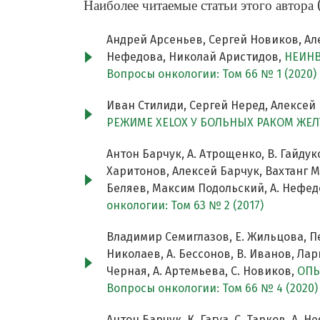
Наиболее читаемые статьи этого автора 
Андрей Арсеньев, Сергей Новиков, Алек
Нефедова, Николай Аристидов,
НЕИНВ
Вопросы онкологии: Том 66 № 1 (2020)
Иван Стилиди, Сергей Неред, Алексей
РЕЖИМЕ XELOX У БОЛЬНЫХ РАКОМ ЖЕЛ
Антон Барчук, А. Атрощенко, В. Гайду
Харитонов, Алексей Барчук, Вахтанг
Беляев, Максим Подольский, А. Нефед
онкологии: Том 63 № 2 (2017)
Владимир Семиглазов, Е. Жильцова, Пе
Николаев, А. Бессонов, В. Иванов, Лари
Черная, А. Артемьева, С. Новиков,
ОПЫ
Вопросы онкологии: Том 66 № 4 (2020)
Антон Барчук, К. Гагуа, С. Тарков, А