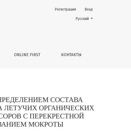
Регистрация
Вход
ОЗДУХА НЕСЕЛЕКТИВНЫМ МЕТОДОМ АНАЛИЗА ЛЕТУЧИХ ОР
Change the language. The current 
Русский
ONLINE FIRST
КОНТАКТЫ
ПРЕДЕЛЕНИЕМ СОСТАВА
 ЛЕТУЧИХ ОРГАНИЧЕСКИХ
ОРОВ С ПЕРЕКРЕСТНОЙ
ВАНИЕМ МОКРОТЫ