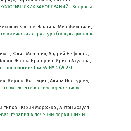
НКОЛОГИЧЕСКИХ ЗАБОЛЕВАНИЙ
,
Вопросы
 Николай Кротов, Эльвира Мерабишвили,
истологическая структура (популяционное
рчук , Юлия Мельник, Андрей Нефедов ,
Ильин, Жанна Брянцева, Ирина Акулова,
сы онкологии: Том 69 № 4 (2023)
аев, Кирилл Костицин, Алина Нефедова,
ого с метастатическим поражением
нтипов , Юрий Мережко , Антон Зозуля ,
евая терапия в лечении первичных и