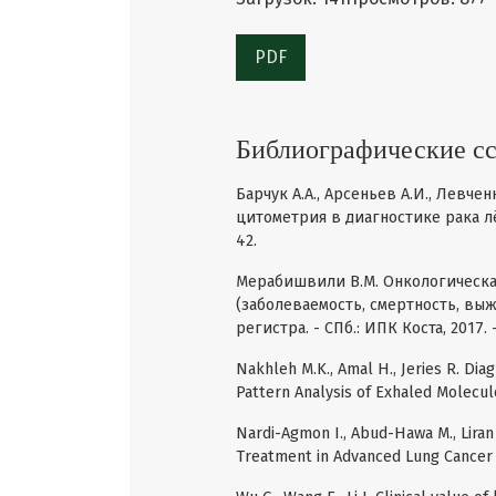
PDF
Библиографические с
Барчук А.А., Арсеньев А.И., Левче
цитометрия в диагностике рака лёгк
42.
Мерабишвили В.М. Онкологическая
(заболеваемость, смертность, вы
регистра. - СПб.: ИПК Коста, 2017. -
Nakhleh M.K., Amal H., Jeries R. Dia
Pattern Analysis of Exhaled Molecules
Nardi-Agmon I., Abud-Hawa M., Liran
Treatment in Advanced Lung Cancer // 