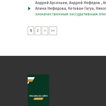
Андрей Арсеньев, Андрей Нефедов , Ал
Алина Нефедова, Кетеван Гагуа, Нико
злокачественным экссудативным пл
1
2
>
>>