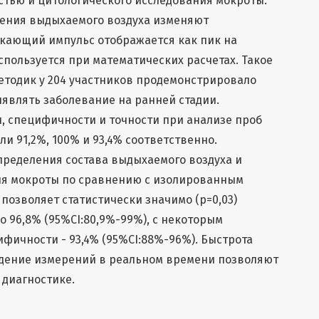
стью и цитологического исследования мокроты.
нения выдыхаемого воздуха изменяют
икающий импульс отображается как пик на
спользуется при математических расчетах. Такое
етодик у 204 участников продемонстрировало
являть заболевание на ранней стадии.
, специфичности и точности при анализе проб
и 91,2%, 100% и 93,4% соответственно.
пределения состава выдыхаемого воздуха и
ия мокроты по сравнению с изолированным
позволяет статистически значимо (p=0,03)
о 96,8% (95%CI:80,9%-99%), с некоторым
ичности - 93,4% (95%CI:88%-96%). Быстрота
дение измерений в реальном времени позволяют
 диагностике.