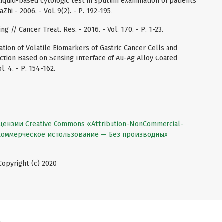
of liquid-based cytologic test in sputum examination of patients
hi - 2006. - Vol. 9(2). - Р. 192-195.
g // Cancer Treat. Res. - 2016. - Vol. 170. - Р. 1-23.
ication of Volatile Biomarkers of Gastric Cancer Cells and
ction Based on Sensing Interface of Au-Ag Alloy Coated
. 4. - Р. 154-162.
цензии Creative Commons «Attribution-NonCommercial-
екоммерческое использование — Без производных
pyright (c) 2020