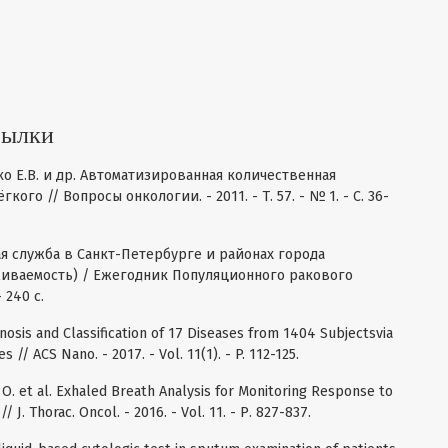
сылки
нко Е.В. и др. Автоматизированная количественная
ого // Вопросы онкологии. - 2011. - Т. 57. - № 1. - С. 36-
 служба в Санкт-Петербурге и районах города
живаемость) / Ежегодник Популяционного ракового
 240 с.
gnosis and Classification of 17 Diseases from 1404 Subjectsvia
 // ACS Nano. - 2017. - Vol. 11(1). - P. 112-125.
 O. et al. Exhaled Breath Analysis for Monitoring Response to
J. Thorac. Oncol. - 2016. - Vol. 11. - Р. 827-837.