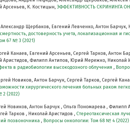
й Арсеньев, К. Костицын,
ЭФФЕКТИВНОСТЬ СКРИНИНГА О
Александр Щербаков, Евгений Левченко, Антон Барчук,
ь, смертность, достоверность учета, локализационная и г
м 67 № 3 (2021)
ргей Канаев, Евгений Арсеньев, Сергей Тарков, Антон Ба
ай Аристидов, Филипп Антипов, Юрий Мережко, Николай 
фекта в радиобиологии высокодозного облучения
,
Вопро
ргей Новиков, Антон Барчук, Сергей Тарков, Сергей Кан
зможности хирургического лечения больных раком легк
 2 (2022)
ей Новиков, Антон Барчук , Ольга Пономарева , Филипп А
гей Тарков , Николай Аристидов ,
Стереотаксическая луч
ний позвоночника
,
Вопросы онкологии: Том 68 № 4 (2022)