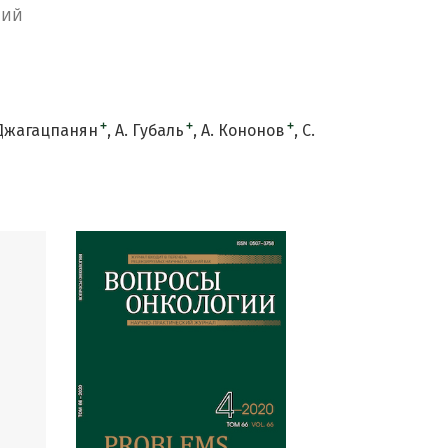
НИЙ
+
+
+
 Джагацпанян
А. Губаль
А. Кононов
С.