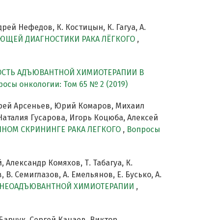
ей Нефедов, К. Костицын, К. Гагуа, А.
ЮЩЕЙ ДИАГНОСТИКИ РАКА ЛЁГКОГО
,
СТЬ АДЪЮВАНТНОЙ ХИМИОТЕРАПИИ В
осы онкологии: Том 65 № 2 (2019)
ндрей Арсеньев, Юрий Комаров, Михаил
аталия Гусарова, Игорь Коцюба, Алексей
НОМ СКРИНИНГЕ РАКА ЛЕГКОГО
,
Вопросы
 Александр Комяхов, Т. Табагуа, К.
 В. Семиглазов, А. Емельянов, Е. Бусько, А.
Е НЕОАДЪЮВАНТНОЙ ХИМИОТЕРАПИИ
,
 Барчук, Сергей Канаев, Виктор