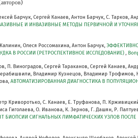
(авторов)
сей Барчук, Сергей Канаев, Антон Барчук, С. Тарков, Андр
АЗИВНЫЕ И ИНВАЗИВНЫЕ МЕТОДЫ ПЕРВИЧНОЙ И УТОЧНЯ
 Калинин, Олеся Россомахина, Антон Барчук,
ЭФФЕКТИВНО
УДКА В РОССИИ (РЕТРОСПЕКТИВНОЕ ИССЛЕДОВАНИЕ)
,
Вопр
ков, П. Виноградов, Сергей Тараканов, Сергей Канаев, А
 Мерабишвили, Владимир Кузнецов, Владимир Трофимов, Н
ова,
АВТОМАТИЗИРОВАННАЯ ДИАГНОСТИКА В ПОПУЛЯЦИОН
тр Криворотько, С. Канаев, Е. Труфанова, П. Крживицкий,
са Гиголаева, О. Иванова, К. Зернов, Г. Дашян, Р. Палтуев,
Т БИОПСИИ СИГНАЛЬНЫХ ЛИМФАТИЧЕСКИХ УЗЛОВ ПОСЛ
. Нефедова, Андрей Нефедов, Александр Щербаков, Алексей