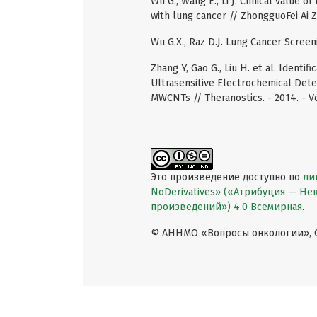
Wu G., Wang E., Li J. Clinical value 
with lung cancer // ZhongguoFei Ai ZaZ
Wu G.X., Raz D.J. Lung Cancer Screenin
Zhang Y, Gao G., Liu H. et al. Identif
Ultrasensitive Electrochemical Dete
MWCNTs // Theranostics. - 2014. - Vol
Это произведение доступно по
ли
NoDerivatives» («Атрибуция — Н
произведений») 4.0 Всемирная
.
© АННМО «Вопросы онкологии», Co