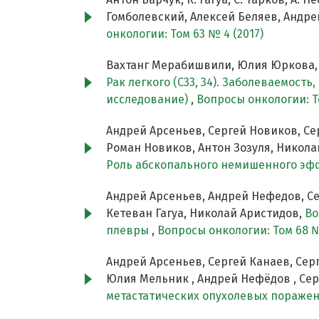
Гомболевский, Алексей Беляев, Андре
онкологии: Том 63 № 4 (2017)
Вахтанг Мерабишвили, Юлия Юркова, 
Рак легкого (С33, 34). Заболеваемост
исследование)
,
Вопросы онкологии: То
Андрей Арсеньев, Сергей Новиков, Се
Роман Новиков, Антон Зозуля, Никол
Роль абскопального немишенного эф
Андрей Арсеньев, Андрей Нефедов, Се
Кетеван Гагуа, Николай Аристидов,
Во
плевры
,
Вопросы онкологии: Том 68 №
Андрей Арсеньев, Сергей Канаев, Серг
Юлия Мельник , Андрей Нефёдов , Сер
метастатических опухолевых пораже