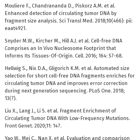
Mouliere F., Chandrananda D., Piskorz A.M. et al.
Enhanced detection of circulating tumor DNA by
fragment size analysis. Sci Transl Med. 2018;10(466): pii:
eaat4921.
Snyder M.W., Kircher M., Hill A.J. et al. Cell-free DNA
Comprises an In Vivo Nucleosome Footprint that
Informs Its Tissues-Of-Origin. Cell. 2016; 164: 57-68.
Hellwig S., Nix D.A., Gligorich K.M. et al. Automated size
selection for short cell-free DNA fragments enriches for
circulating tumor DNA and improves error correction
during next generation sequencing. PLoS One. 2018;
13(7).
Liu X., Lang J., Li S. et al. Fragment Enrichment of
Circulating Tumor DNA With Low-Frequency Mutations.
Front Genet. 2020;11: 147.
Yao W., Mei C., Nan X. et al. Evaluation and comparison