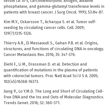
serum CA 15-3, carcinoembryonic antigen, alkaline
phosphatase, and gamma-glutamyl transferase levels in
patients with breast cancer. J Surg Oncol. 1993; 53:84-87.
Kim M.Y., Oskarsson T., Acharyya S. et al. Tumor self-
seeding by circulating cancer cells. Cell. 2009;
139(7):1315-1326.
Thierry A.R., El Messaoudi S., Gahan P.B. et al. Origins,
structures, and functions of circulating DNA in oncology.
Cancer Metastasis Rev. 2016; 35: 347-376.
Diehl F., Li M., Dressman D. et al. Detection and
quantification of mutations in the plasma of patients
with colorectal tumors. Proc Natl Acad Sci U S A. 2005;
102(45):16368-16373.
Jiang P., Lo Y.M.D. The Long and Short of Circulating Cell-
Free DNA and the Ins and Outs of Molecular Diagnostics.
Trends Genet. 2016; 32: 360–371.