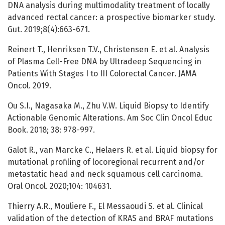
DNA analysis during multimodality treatment of locally
advanced rectal cancer: a prospective biomarker study.
Gut. 2019;8(4):663-671.
Reinert T., Henriksen T.V., Christensen E. et al. Analysis
of Plasma Cell-Free DNA by Ultradeep Sequencing in
Patients With Stages I to III Colorectal Cancer. JAMA
Oncol. 2019.
Ou S.I., Nagasaka M., Zhu V.W. Liquid Biopsy to Identify
Actionable Genomic Alterations. Am Soc Clin Oncol Educ
Book. 2018; 38: 978-997.
Galot R., van Marcke C., Helaers R. et al. Liquid biopsy for
mutational profiling of locoregional recurrent and/or
metastatic head and neck squamous cell carcinoma.
Oral Oncol. 2020;104: 104631.
Thierry A.R., Mouliere F., El Messaoudi S. et al. Clinical
validation of the detection of KRAS and BRAF mutations