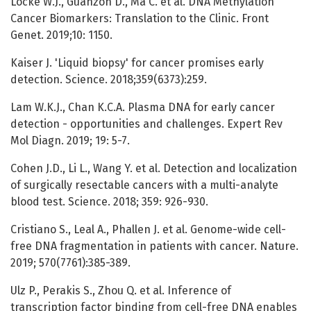
Locke W.J., Guanzon D., Ma C. et al. DNA Methylation
Cancer Biomarkers: Translation to the Clinic. Front
Genet. 2019;10: 1150.
Kaiser J. 'Liquid biopsy' for cancer promises early
detection. Science. 2018;359(6373):259.
Lam W.K.J., Chan K.C.A. Plasma DNA for early cancer
detection - opportunities and challenges. Expert Rev
Mol Diagn. 2019; 19: 5-7.
Cohen J.D., Li L., Wang Y. et al. Detection and localization
of surgically resectable cancers with a multi-analyte
blood test. Science. 2018; 359: 926-930.
Cristiano S., Leal A., Phallen J. et al. Genome-wide cell-
free DNA fragmentation in patients with cancer. Nature.
2019; 570(7761):385-389.
Ulz P., Perakis S., Zhou Q. et al. Inference of
transcription factor binding from cell-free DNA enables