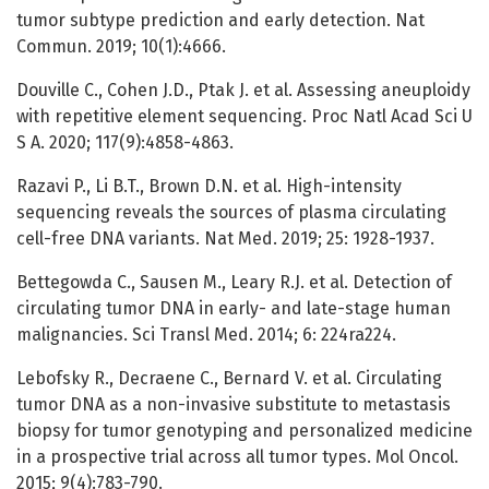
tumor subtype prediction and early detection. Nat
Commun. 2019; 10(1):4666.
Douville C., Cohen J.D., Ptak J. et al. Assessing aneuploidy
with repetitive element sequencing. Proc Natl Acad Sci U
S A. 2020; 117(9):4858-4863.
Razavi P., Li B.T., Brown D.N. et al. High-intensity
sequencing reveals the sources of plasma circulating
cell-free DNA variants. Nat Med. 2019; 25: 1928-1937.
Bettegowda C., Sausen M., Leary R.J. et al. Detection of
circulating tumor DNA in early- and late-stage human
malignancies. Sci Transl Med. 2014; 6: 224ra224.
Lebofsky R., Decraene C., Bernard V. et al. Circulating
tumor DNA as a non-invasive substitute to metastasis
biopsy for tumor genotyping and personalized medicine
in a prospective trial across all tumor types. Mol Oncol.
2015; 9(4):783-790.