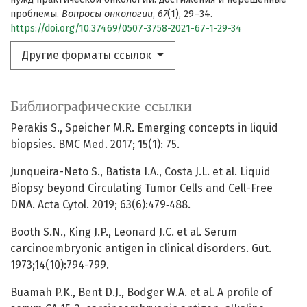
проблемы.
Вопросы онкологии
,
67
(1), 29–34.
https://doi.org/10.37469/0507-3758-2021-67-1-29-34
Другие форматы ссылок
Библиографические ссылки
Perakis S., Speicher M.R. Emerging concepts in liquid
biopsies. BMC Med. 2017; 15(1): 75.
Junqueira-Neto S., Batista I.A., Costa J.L. et al. Liquid
Biopsy beyond Circulating Tumor Cells and Cell-Free
DNA. Acta Cytol. 2019; 63(6):479‐488.
Booth S.N., King J.P., Leonard J.C. et al. Serum
carcinoembryonic antigen in clinical disorders. Gut.
1973;14(10):794-799.
Buamah P.K., Bent D.J., Bodger W.A. et al. A profile of