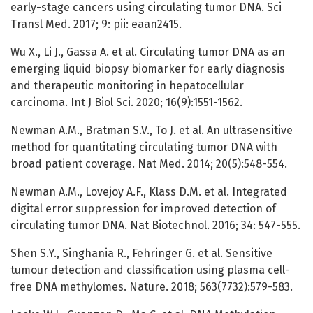
early-stage cancers using circulating tumor DNA. Sci
Transl Med. 2017; 9: pii: eaan2415.
Wu X., Li J., Gassa A. et al. Circulating tumor DNA as an
emerging liquid biopsy biomarker for early diagnosis
and therapeutic monitoring in hepatocellular
carcinoma. Int J Biol Sci. 2020; 16(9):1551-1562.
Newman A.M., Bratman S.V., To J. et al. An ultrasensitive
method for quantitating circulating tumor DNA with
broad patient coverage. Nat Med. 2014; 20(5):548-554.
Newman A.M., Lovejoy A.F., Klass D.M. et al. Integrated
digital error suppression for improved detection of
circulating tumor DNA. Nat Biotechnol. 2016; 34: 547-555.
Shen S.Y., Singhania R., Fehringer G. et al. Sensitive
tumour detection and classification using plasma cell-
free DNA methylomes. Nature. 2018; 563(7732):579-583.