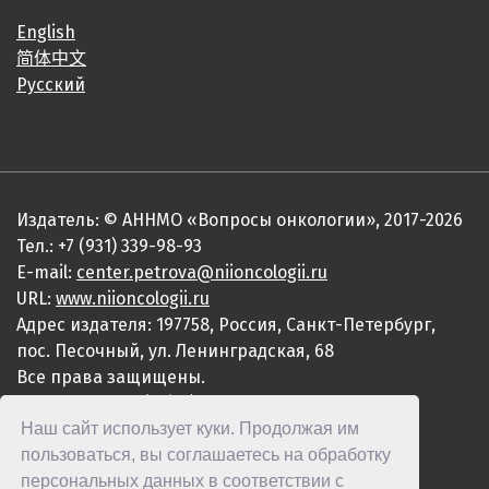
English
简体中文
Русский
Издатель: © АННМО «Вопросы онкологии», 2017-2026
Тел.: +7 (931) 339-98-93
E-mail:
center.petrova@niioncologii.ru
URL:
www.niioncologii.ru
Адрес издателя: 197758, Россия, Санкт-Петербург,
пос. Песочный, ул. Ленинградская, 68
Все права защищены.
ISSN 0507-3758 (Print)
Наш сайт использует куки. Продолжая им
ISSN 2949-4915 (Online)
пользоваться, вы соглашаетесь на обработку
персональных данных в соответствии с