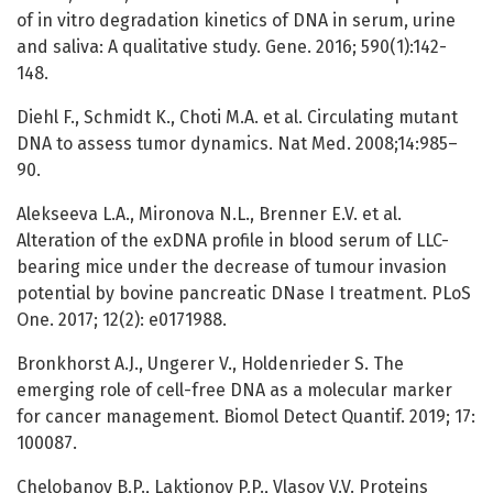
of in vitro degradation kinetics of DNA in serum, urine
and saliva: A qualitative study. Gene. 2016; 590(1):142-
148.
Diehl F., Schmidt K., Choti M.A. et al. Circulating mutant
DNA to assess tumor dynamics. Nat Med. 2008;14:985–
90.
Alekseeva L.A., Mironova N.L., Brenner E.V. et al.
Alteration of the exDNA profile in blood serum of LLC-
bearing mice under the decrease of tumour invasion
potential by bovine pancreatic DNase I treatment. PLoS
One. 2017; 12(2): e0171988.
Bronkhorst A.J., Ungerer V., Holdenrieder S. The
emerging role of cell-free DNA as a molecular marker
for cancer management. Biomol Detect Quantif. 2019; 17:
100087.
Chelobanov B.P., Laktionov P.P., Vlasov V.V. Proteins