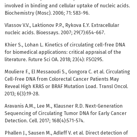
involved in binding and cellular uptake of nucleic acids.
Biochemistry (Mosc). 2006; 71: 583-96.
Vlassov V.V., Laktionov P.P., Rykova E.Y. Extracellular
nucleic acids. Bioessays. 2007; 29(7):654-667.
Khier S., Lohan L. Kinetics of circulating cell-free DNA
for biomedical applications: critical appraisal of the
literature. Future Sci OA. 2018; 23(4): FSO295.
Mouliere F., El Messaoudi S., Gongora C. et al. Circulating
Cell-Free DNA from Colorectal Cancer Patients May
Reveal High KRAS or BRAF Mutation Load. Transl Oncol.
2013; 6(3):19-28.
Aravanis A.M., Lee M., Klausner R.D. Next-Generation
Sequencing of Circulating Tumor DNA for Early Cancer
Detection. Cell. 2017; 168(4):571-574.
Phallen J., Sausen M., Adleff V. et al. Direct detection of