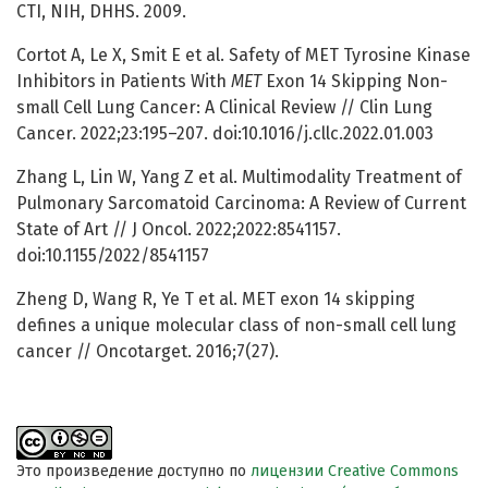
CTI, NIH, DHHS. 2009.
Cortot A, Le X, Smit E et al. Safety of MET Tyrosine Kinase
Inhibitors in Patients With
MET
Exon 14 Skipping Non-
small Cell Lung Cancer: A Clinical Review // Clin Lung
Cancer. 2022;23:195–207. doi:10.1016/j.cllc.2022.01.003
Zhang L, Lin W, Yang Z et al. Multimodality Treatment of
Pulmonary Sarcomatoid Carcinoma: A Review of Current
State of Art // J Oncol. 2022;2022:8541157.
doi:10.1155/2022/8541157
Zheng D, Wang R, Ye T et al. MET exon 14 skipping
defines a unique molecular class of non-small cell lung
cancer // Oncotarget. 2016;7(27).
Это произведение доступно по
лицензии Creative Commons