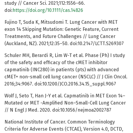
study // Cancer Sci. 2021;112:1556–66.
doi:
https://doi.org/10.1111/cas.14826
Fujino T, Suda K, Mitsudomi T. Lung Cancer with MET
exon 14 Skipping Mutation: Genetic Feature, Current
Treatments, and Future Challenges // Lung Cancer
(Auckland, NZ). 2021;12:35–50. doi:10.2147/LCTT.S269307
Schuler MH, Berardi R, Lim W-T et al. Phase (Ph) I study
of the safety and efficacy of the cMET inhibitor
capmatinib (INC280) in patients (pts) with advanced
cMET+ non-small cell lung cancer (NSCLC) // J Clin Oncol.
2016;34:9067. doi:10.1200/JCO.2016.34.15_suppl.9067
Wolf J, Seto T, Han J-Y et al. Capmatinib in MET Exon 14–
Mutated or MET -Amplified Non–Small-Cell Lung Cancer
// N Engl J Med. 2020. doi:10.1056/nejmoa2002787
National Institute of Cancer. Common Terminology
Criteria for Adverse Events (CTCAE), Version 4.0, DCTD,