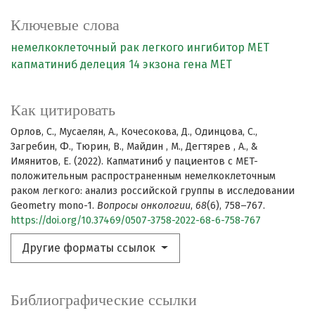
Ключевые слова
немелкоклеточный рак легкого
ингибитор MET
капматиниб
делеция 14 экзона гена MET
Как цитировать
Орлов, С., Мусаелян, А., Кочесокова, Д., Одинцова, С.,
Загребин, Ф., Тюрин, В., Майдин , М., Дегтярев , А., &
Имянитов, Е. (2022). Капматиниб у пациентов с MET-
положительным распространенным немелкоклеточным
раком легкого: анализ российской группы в исследовании
Geometry mono-1.
Вопросы онкологии
,
68
(6), 758–767.
https://doi.org/10.37469/0507-3758-2022-68-6-758-767
Другие форматы ссылок
Библиографические ссылки