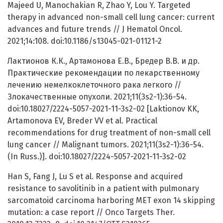
Majeed U, Manochakian R, Zhao Y, Lou Y. Targeted
therapy in advanced non-small cell lung cancer: current
advances and future trends // J Hematol Oncol.
2021;14:108. doi:10.1186/s13045-021-01121-2
Лактионов К.К., Артамонова Е.В., Бредер В.В. и др.
Практические рекомендации по лекарственному
лечению немелкоклеточного рака легкого //
Злокачественные опухоли. 2021;11(3s2-1):36-54.
doi:10.18027/2224-5057-2021-11-3s2-02 [Laktionov KK,
Artamonova EV, Breder VV et al. Practical
recommendations for drug treatment of non-small cell
lung cancer // Malignant tumors. 2021;11(3s2-1):36-54.
(In Russ.)]. doi:10.18027/2224-5057-2021-11-3s2-02
Han S, Fang J, Lu S et al. Response and acquired
resistance to savolitinib in a patient with pulmonary
sarcomatoid carcinoma harboring MET exon 14 skipping
mutation: a case report // Onco Targets Ther.