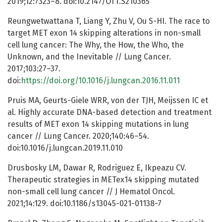
2019;12:7323–8. doi:10.2147/OTT.S210365
Reungwetwattana T, Liang Y, Zhu V, Ou S-HI. The race to
target MET exon 14 skipping alterations in non-small
cell lung cancer: The Why, the How, the Who, the
Unknown, and the Inevitable // Lung Cancer.
2017;103:27–37.
doi:
https://doi.org/10.1016/j.lungcan.2016.11.011
Pruis MA, Geurts-Giele WRR, von der TJH, Meijssen IC et
al. Highly accurate DNA-based detection and treatment
results of MET exon 14 skipping mutations in lung
cancer // Lung Cancer. 2020;140:46–54.
doi:10.1016/j.lungcan.2019.11.010
Drusbosky LM, Dawar R, Rodriguez E, Ikpeazu CV.
Therapeutic strategies in METex14 skipping mutated
non-small cell lung cancer // J Hematol Oncol.
2021;14:129. doi:10.1186/s13045-021-01138-7