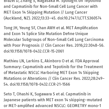
Brazel D, Zhang S, Nagasaka M. Spotlight on Tepotinib
and Capmatinib for Non-Small Cell Lung Cancer with
MET Exon 14 Skipping Mutation // Lung Cancer
(Auckland, NZ). 2022;13:33–45. doi:10.2147/LCTT.S360574
Tong JH, Yeung SF, Chan AWH et al. MET Amplification
and Exon 14 Splice Site Mutation Define Unique
Molecular Subgroups of Non–Small Cell Lung Carcinoma
with Poor Prognosis // Clin Cancer Res. 2016;22:3048–56.
doi:10.1158/1078-0432.CCR-15-2061
Mathieu LN, Larkins E, Akinboro O et al. FDA Approval
Summary: Capmatinib and Tepotinib for the Treatment
of Metastatic NSCLC Harboring MET Exon 14 Skipping
Mutations or Alterations // Clin Cancer Res. 2022;28:249–
54. doi:10.1158/1078-0432.CCR-21-1566
Seto T, Ohashi K, Sugawara S et al. Capmatinib in
Japanese patients with MET exon 14 skipping–mutated
or MET-amplified advanced NSCLC: GEOMETRY mono-1