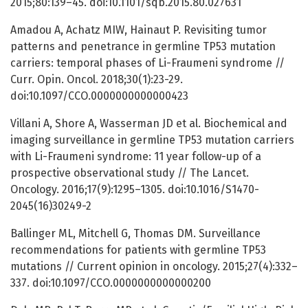
2015;80:139–45. doi:10.1101/sqb.2015.80.027631
Amadou A, Achatz MIW, Hainaut P. Revisiting tumor
patterns and penetrance in germline TP53 mutation
carriers: temporal phases of Li-Fraumeni syndrome //
Curr. Opin. Oncol. 2018;30(1):23-29.
doi:10.1097/CCO.0000000000000423
Villani A, Shore A, Wasserman JD et al. Biochemical and
imaging surveillance in germline TP53 mutation carriers
with Li-Fraumeni syndrome: 11 year follow-up of a
prospective observational study // The Lancet.
Oncology. 2016;17(9):1295–1305. doi:10.1016/S1470-
2045(16)30249-2
Ballinger ML, Mitchell G, Thomas DM. Surveillance
recommendations for patients with germline TP53
mutations // Current opinion in oncology. 2015;27(4):332–
337. doi:10.1097/CCO.0000000000000200