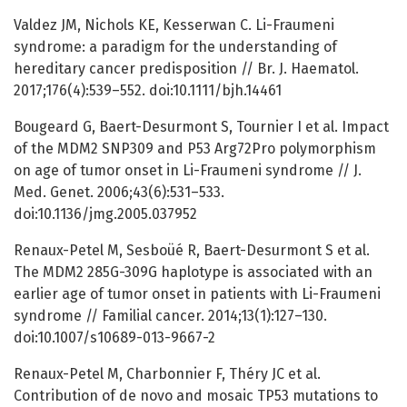
Valdez JM, Nichols KE, Kesserwan C. Li-Fraumeni
syndrome: a paradigm for the understanding of
hereditary cancer predisposition // Br. J. Haematol.
2017;176(4):539–552. doi:10.1111/bjh.14461
Bougeard G, Baert-Desurmont S, Tournier I et al. Impact
of the MDM2 SNP309 and P53 Arg72Pro polymorphism
on age of tumor onset in Li-Fraumeni syndrome // J.
Med. Genet. 2006;43(6):531–533.
doi:10.1136/jmg.2005.037952
Renaux-Petel M, Sesboüé R, Baert-Desurmont S et al.
The MDM2 285G-309G haplotype is associated with an
earlier age of tumor onset in patients with Li-Fraumeni
syndrome // Familial cancer. 2014;13(1):127–130.
doi:10.1007/s10689-013-9667-2
Renaux-Petel M, Charbonnier F, Théry JC et al.
Contribution of de novo and mosaic TP53 mutations to