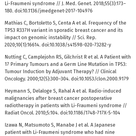
Li-Fraumeni syndrome // J. Med. Genet. 2018;55(3):173–
180. doi:10.1136/jmedgenet-2017-104976
Mathias C, Bortoletto S, Centa A et al. Frequency of the
TP53 R337H variant in sporadic breast cancer and its
impact on genomic instability // Sci. Rep.
2020;10(1):16614. doi:10.1038/s41598-020-73282-y
Nutting C, Camplejohn RS, Gilchrist R et al. A Patient with
17 Primary Tumours and a Germ Line Mutation in TP53:
Tumour Induction by Adjuvant Therapy? // Clinical
Oncology. 2000;12(5):300–304. doi:10.1053/clon.2000.9179
Heymann S, Delaloge S, Rahal A et al. Radio-induced
malignancies after breast cancer postoperative
radiotherapy in patients with Li-Fraumeni syndrome //
Radiat Oncol. 2010;5:104. doi:10.1186/1748-717X-5-104
Izawa N, Matsumoto S, Manabe J et al. A Japanese
patient with Li-Fraumeni syndrome who had nine