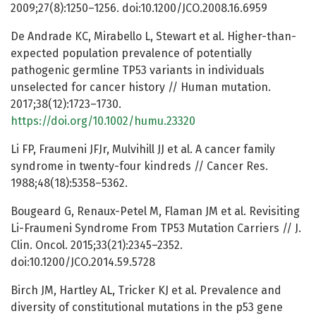
2009;27(8):1250–1256. doi:10.1200/JCO.2008.16.6959
De Andrade KC, Mirabello L, Stewart et al. Higher-than-
expected population prevalence of potentially
pathogenic germline TP53 variants in individuals
unselected for cancer history // Human mutation.
2017;38(12):1723–1730.
https://doi.org/10.1002/humu.23320
Li FP, Fraumeni JFJr, Mulvihill JJ et al. A cancer family
syndrome in twenty-four kindreds // Cancer Res.
1988;48(18):5358–5362.
Bougeard G, Renaux-Petel M, Flaman JM et al. Revisiting
Li-Fraumeni Syndrome From TP53 Mutation Carriers // J.
Clin. Oncol. 2015;33(21):2345–2352.
doi:10.1200/JCO.2014.59.5728
Birch JM, Hartley AL, Tricker KJ et al. Prevalence and
diversity of constitutional mutations in the p53 gene