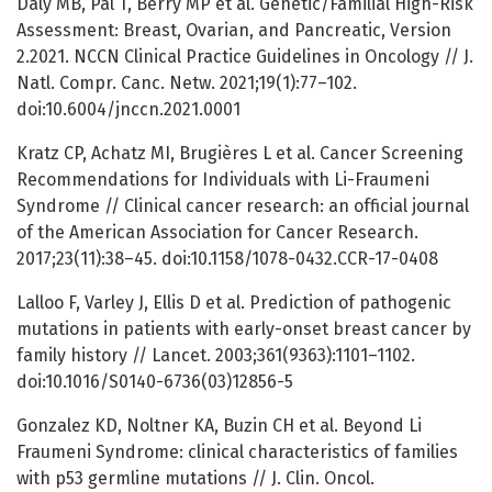
Daly MB, Pal T, Berry MP et al. Genetic/Familial High-Risk
Assessment: Breast, Ovarian, and Pancreatic, Version
2.2021. NCCN Clinical Practice Guidelines in Oncology // J.
Natl. Compr. Canc. Netw. 2021;19(1):77–102.
doi:10.6004/jnccn.2021.0001
Kratz CP, Achatz MI, Brugières L et al. Cancer Screening
Recommendations for Individuals with Li-Fraumeni
Syndrome // Clinical cancer research: an official journal
of the American Association for Cancer Research.
2017;23(11):38–45. doi:10.1158/1078-0432.CCR-17-0408
Lalloo F, Varley J, Ellis D et al. Prediction of pathogenic
mutations in patients with early-onset breast cancer by
family history // Lancet. 2003;361(9363):1101–1102.
doi:10.1016/S0140-6736(03)12856-5
Gonzalez KD, Noltner KA, Buzin CH et al. Beyond Li
Fraumeni Syndrome: clinical characteristics of families
with p53 germline mutations // J. Clin. Oncol.