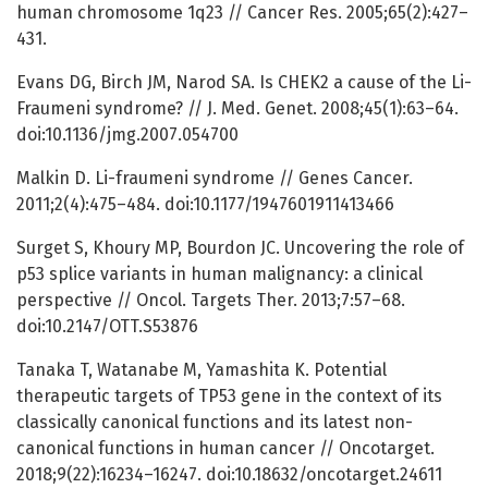
human chromosome 1q23 // Cancer Res. 2005;65(2):427–
431.
Evans DG, Birch JM, Narod SA. Is CHEK2 a cause of the Li-
Fraumeni syndrome? // J. Med. Genet. 2008;45(1):63–64.
doi:10.1136/jmg.2007.054700
Malkin D. Li-fraumeni syndrome // Genes Cancer.
2011;2(4):475–484. doi:10.1177/1947601911413466
Surget S, Khoury MP, Bourdon JC. Uncovering the role of
p53 splice variants in human malignancy: a clinical
perspective // Oncol. Targets Ther. 2013;7:57–68.
doi:10.2147/OTT.S53876
Tanaka T, Watanabe M, Yamashita K. Potential
therapeutic targets of TP53 gene in the context of its
classically canonical functions and its latest non-
canonical functions in human cancer // Oncotarget.
2018;9(22):16234–16247. doi:10.18632/oncotarget.24611