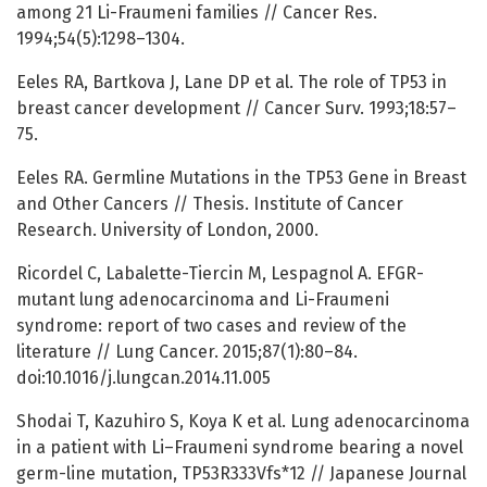
among 21 Li-Fraumeni families // Cancer Res.
1994;54(5):1298–1304.
Eeles RA, Bartkova J, Lane DP et al. The role of TP53 in
breast cancer development // Cancer Surv. 1993;18:57–
75.
Eeles RA. Germline Mutations in the TP53 Gene in Breast
and Other Cancers // Thesis. Institute of Cancer
Research. University of London, 2000.
Ricordel C, Labalette-Tiercin M, Lespagnol A. EFGR-
mutant lung adenocarcinoma and Li-Fraumeni
syndrome: report of two cases and review of the
literature // Lung Cancer. 2015;87(1):80–84.
doi:10.1016/j.lungcan.2014.11.005
Shodai T, Kazuhiro S, Koya K et al. Lung adenocarcinoma
in a patient with Li–Fraumeni syndrome bearing a novel
germ-line mutation, TP53R333Vfs*12 // Japanese Journal