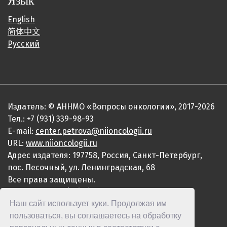
Язык
English
简体中文
Русский
Издатель: © АННМО «Вопросы онкологии», 2017-2026
Тел.: +7 (931) 339-98-93
E-mail:
center.petrova@niioncologii.ru
URL:
www.niioncologii.ru
Адрес издателя: 197758, Россия, Санкт-Петербург,
пос. Песочный, ул. Ленинградская, 68
Все права защищены.
ISSN 0507-3758 (Print)
Наш сайт использует куки. Продолжая им
ISSN 2949-4915 (Online)
пользоваться, вы соглашаетесь на обработку