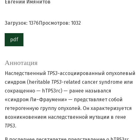
Евгений Имянитов
Загрузок: 1376
Просмотров: 1032
pdf
Аннотация
Наследственный
TP53
-ассоциированный опухолевый
синдром (heritable
TP53
-related cancer syndrome или
сокращенно — hTP53rc) — ранее назывался
«синдром Ли–Фраумени» — представляет собой
гетерогенную группу опухолей. Он характеризуется
возникновением наследственной мутации в гене
TP
53
.
В последнее десятилетие представление о hTP53rc