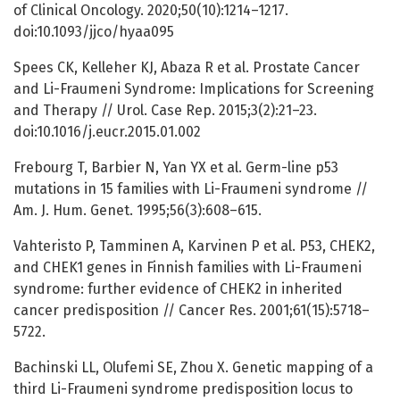
of Clinical Oncology. 2020;50(10):1214–1217.
doi:10.1093/jjco/hyaa095
Spees CK, Kelleher KJ, Abaza R et al. Prostate Cancer
and Li-Fraumeni Syndrome: Implications for Screening
and Therapy // Urol. Case Rep. 2015;3(2):21–23.
doi:10.1016/j.eucr.2015.01.002
Frebourg T, Barbier N, Yan YX et al. Germ-line p53
mutations in 15 families with Li-Fraumeni syndrome //
Am. J. Hum. Genet. 1995;56(3):608–615.
Vahteristo P, Tamminen A, Karvinen P et al. P53, CHEK2,
and CHEK1 genes in Finnish families with Li-Fraumeni
syndrome: further evidence of CHEK2 in inherited
cancer predisposition // Cancer Res. 2001;61(15):5718–
5722.
Bachinski LL, Olufemi SE, Zhou X. Genetic mapping of a
third Li-Fraumeni syndrome predisposition locus to