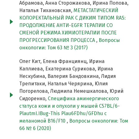
Абрамова, Анна Сторожакова, Ирина Попова,
Наталья Тихановская,
МЕТАСТАТИЧЕСКИЙ
КОЛОРЕКТАЛЬНЫЙ РАК С ДИКИМ ТИПОМ RAS:
ПРОДОЛЖЕНИЕ АНТИ-EGFR ТЕРАПИИ СО
СМЕНОЙ РЕЖИМА ХИМИОТЕРАПИИ ПОСЛЕ
ПРОГРЕССИРОВАНИЯ ПРОЦЕССА
,
Вопросы
онкологии: Том 63 № 3 (2017)
Олег Кит, Елена Франциянц, Ирина
Каплиева, Екатерина Сурикова, Ирина
Нескубина, Валерия Бандовкина, Лидия
Трепитаки, Наталья Черярина, Юлия
Погорелова, Людмила Немешкалова, Юрий
Сидоренко,
Специфика аминергического
статуса кожи и опухоли у мышей C57BL/6-
PlautmI.IBug-This Plau6FDhu/GFDhu с
меланомой В16/F10
,
Вопросы онкологии: Том
66 № 6 (2020)