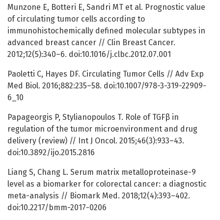
Munzone E, Botteri E, Sandri MT et al. Prognostic value
of circulating tumor cells according to
immunohistochemically defined molecular subtypes in
advanced breast cancer // Clin Breast Cancer.
2012;12(5):340–6. doi:10.1016/j.clbc.2012.07.001
Paoletti C, Hayes DF. Circulating Tumor Cells // Adv Exp
Med Biol. 2016;882:235–58. doi:10.1007/978-3-319-22909-
6_10
Papageorgis P, Stylianopoulos T. Role of TGFβ in
regulation of the tumor microenvironment and drug
delivery (review) // Int J Oncol. 2015;46(3):933–43.
doi:10.3892/ijo.2015.2816
Liang S, Chang L. Serum matrix metalloproteinase-9
level as a biomarker for colorectal cancer: a diagnostic
meta-analysis // Biomark Med. 2018;12(4):393–402.
doi:10.2217/bmm-2017-0206