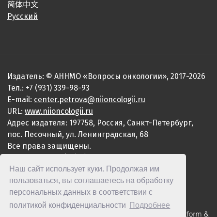
简体中文
Русский
Издатель: © АННМО «Вопросы онкологии», 2017-2026
Тел.: +7 (931) 339-98-93
E-mail:
center.petrova@niioncologii.ru
URL:
www.niioncologii.ru
Адрес издателя: 197758, Россия, Санкт-Петербург,
пос. Песочный, ул. Ленинградская, 68
Все права защищены.
ISSN 0507-3758 (Print)
Наш сайт использует куки. Продолжая им
ISSN 2949-4915 (Online)
пользоваться, вы соглашаетесь на обработку
персональных данных в соответствии с
политикой конфиденциальности
Подробнее