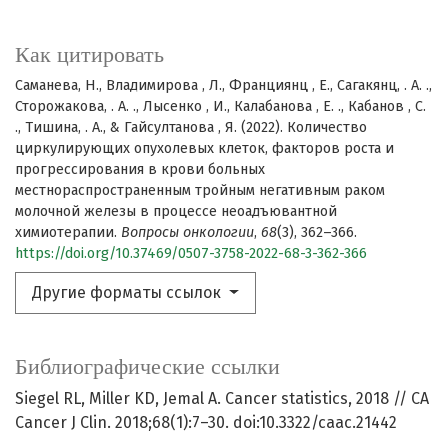
Как цитировать
Саманева, Н., Владимирова , Л., Франциянц , Е., Сагакянц, . А. .,
Сторожакова, . А. ., Лысенко , И., Калабанова , Е. ., Кабанов , С.
., Тишина, . А., & Гайсултанова , Я. (2022). Количество
циркулирующих опухолевых клеток, факторов роста и
прогрессирования в крови больных
местнораспространенным тройным негативным раком
молочной железы в процессе неоадъювантной
химиотерапии.
Вопросы онкологии
,
68
(3), 362–366.
https://doi.org/10.37469/0507-3758-2022-68-3-362-366
Другие форматы ссылок
Библиографические ссылки
Siegel RL, Miller KD, Jemal A. Cancer statistics, 2018 // CA
Cancer J Clin. 2018;68(1):7–30. doi:10.3322/caac.21442