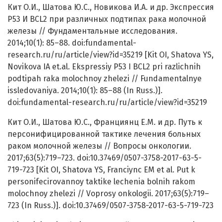
Кит О.И., Шатова Ю.С., Новикова И.А. и др. Экспрессия
Р53 И BCL2 при различных подтипах рака молочной
железы // Фундаментальные исследования.
2014;10(1): 85–88. doi:fundamental-
research.ru/ru/article/view?id=35219 [Kit OI, Shatova YS,
Novikova IA et.al. Ekspressiy P53 I BCL2 pri razlichnih
podtipah raka molochnoy zhelezi // Fundamentalnye
issledovaniya. 2014;10(1): 85–88 (In Russ.)].
doi:fundamental-research.ru/ru/article/view?id=35219
Кит О.И., Шатова Ю.С., Франциянц Е.М. и др. Путь к
персонифицированной тактике лечения больных
раком молочной железы // Вопросы онкологии.
2017;63(5):719–723. doi:10.37469/0507-3758-2017-63-5-
719-723 [Kit OI, Shatova YS, Franciync EM et al. Put k
personifecirovannoy taktike lechenia bolnih rakom
molochnoy zhelezi // Voprosy onkologii. 2017;63(5):719–
723 (In Russ.)]. doi:10.37469/0507-3758-2017-63-5-719-723