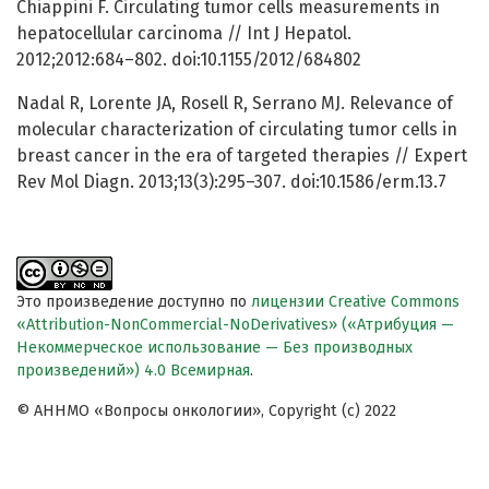
Chiappini F. Circulating tumor cells measurements in
hepatocellular carcinoma // Int J Hepatol.
2012;2012:684–802. doi:10.1155/2012/684802
Nadal R, Lorente JA, Rosell R, Serrano MJ. Relevance of
molecular characterization of circulating tumor cells in
breast cancer in the era of targeted therapies // Expert
Rev Mol Diagn. 2013;13(3):295–307. doi:10.1586/erm.13.7
Это произведение доступно по
лицензии Creative Commons
«Attribution-NonCommercial-NoDerivatives» («Атрибуция —
Некоммерческое использование — Без производных
произведений») 4.0 Всемирная
.
© АННМО «Вопросы онкологии», Copyright (c) 2022