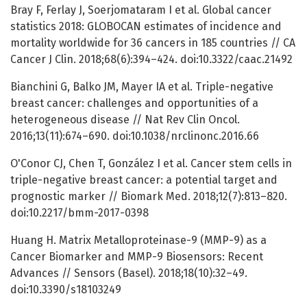
Bray F, Ferlay J, Soerjomataram I et al. Global cancer
statistics 2018: GLOBOCAN estimates of incidence and
mortality worldwide for 36 cancers in 185 countries // CA
Cancer J Clin. 2018;68(6):394–424. doi:10.3322/caac.21492
Bianchini G, Balko JM, Mayer IA et al. Triple-negative
breast cancer: challenges and opportunities of a
heterogeneous disease // Nat Rev Clin Oncol.
2016;13(11):674–690. doi:10.1038/nrclinonc.2016.66
O'Conor CJ, Chen T, González I et al. Cancer stem cells in
triple-negative breast cancer: a potential target and
prognostic marker // Biomark Med. 2018;12(7):813–820.
doi:10.2217/bmm-2017-0398
Huang H. Matrix Metalloproteinase-9 (MMP-9) as a
Cancer Biomarker and MMP-9 Biosensors: Recent
Advances // Sensors (Basel). 2018;18(10):32–49.
doi:10.3390/s18103249