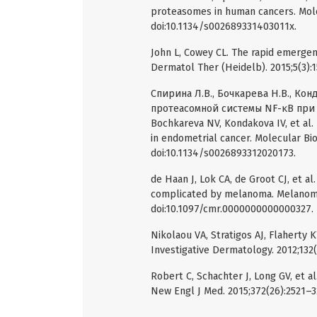
proteasomes in human cancers. Mole
doi:10.1134/s002689331403011x.
John L, Cowey CL. The rapid emerge
Dermatol Ther (Heidelb). 2015;5(3):
Спирина Л.В., Бочкарева Н.В., Ко
протеасомной системы NF-κB при ра
Bochkareva NV, Kondakova IV, et al
in endometrial cancer. Molecular Bio
doi:10.1134/s0026893312020173.
de Haan J, Lok CA, de Groot CJ, et 
complicated by melanoma. Melanoma
doi:10.1097/cmr.0000000000000327.
Nikolaou VA, Stratigos AJ, Flaherty 
Investigative Dermatology. 2012;132(3
Robert C, Schachter J, Long GV, et
New Engl J Med. 2015;372(26):2521–3