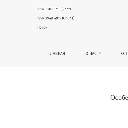
ISSN 0507-3758 (Print)
Особенности течения меланомы на фоне 
ISSN 2949-4915 (Online)
Поиск
ГЛАВНАЯ
О НАС
ОТ
Особе