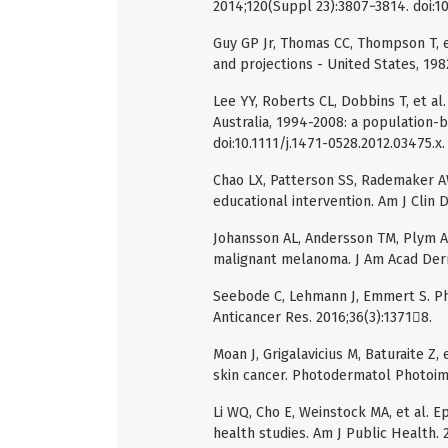
2014;120(Suppl 23):3807−3814. doi:10
Guy GP Jr, Thomas CC, Thompson T, e
and projections - United States, 1
Lee YY, Roberts CL, Dobbins T, et a
Australia, 1994-2008: a population-b
doi:10.1111/j.1471-0528.2012.03475.x.
Chao LX, Patterson SS, Rademaker AW
educational intervention. Am J Clin
Johansson AL, Andersson TM, Plym A,
malignant melanoma. J Am Acad Derma
Seebode C, Lehmann J, Emmert S. Ph
Anticancer Res. 2016;36(3):13718.
Moan J, Grigalavicius M, Baturaite Z
skin cancer. Photodermatol Photoim
Li WQ, Cho E, Weinstock MA, et al. 
health studies. Am J Public Health. 