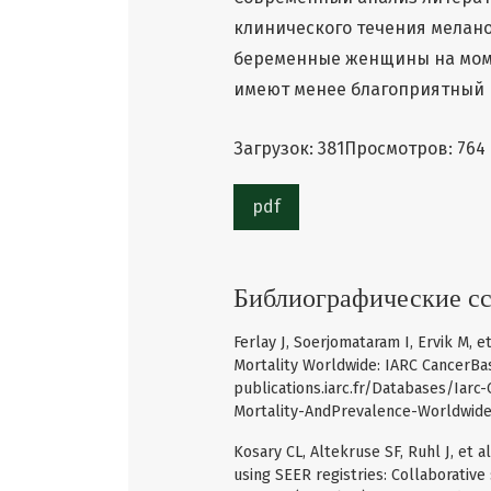
клинического течения мелано
беременные женщины на моме
имеют менее благоприятный 
Загрузок: 381
Просмотров: 764
pdf
Библиографические с
Ferlay J, Soerjomataram I, Ervik M, e
Mortality Worldwide: IARC CancerBase
publications.iarc.fr/Databases/Ia
Mortality-AndPrevalence-Worldwide-
Kosary CL, Altekruse SF, Ruhl J, et a
using SEER registries: Collaborative