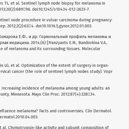
 TL, et al. Sentinel lymph node biopsy for melanoma in
13;20(2):68996. doi:10.1245/s10434-012-2633-7.
ntinel node procedure in vulvar carcinoma during pregnancy:
p. 2012;2(2):634. doi:10.1016/j.gynor.2012.01.003.
 Комарова Е.Ф., и др. Гормональный профиль меланомы и
 медицина. 2014;(6) [Franzyants E.M., Bandovkina V.A.,
ile of melanoma and its surrounding tissues. Molecular
n LG, et al. Optimization of the extent of surgery in organ-
rvical cancer (the role of sentinel lymph nodes study). Vopr
. Increasing incidence of melanoma among young adults: an
unty, Minnesota. Mayo Clin Proc. 2012;87(4):32834.
nfluence melanoma? Facts and controversies. Clin Dermatol.
dermatol.2010.04.003.
et al. Chymotrypsin-like activity and subunit composition of