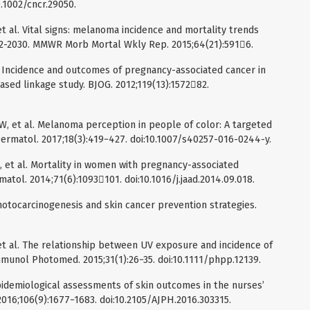
.1002/cncr.29050.
t al. Vital signs: melanoma incidence and mortality trends
982-2030. MMWR Morb Mortal Wkly Rep. 2015;64(21):5916.
l. Incidence and outcomes of pregnancy-associated cancer in
ased linkage study. BJOG. 2012;119(13):157282.
, et al. Melanoma perception in people of color: A targeted
 Dermatol. 2017;18(3):419−427. doi:10.1007/s40257-016-0244-y.
 et al. Mortality in women with pregnancy-associated
tol. 2014;71(6):1093101. doi:10.1016/j.jaad.2014.09.018.
otocarcinogenesis and skin cancer prevention strategies.
, et al. The relationship between UV exposure and incidence of
munol Photomed. 2015;31(1):26−35. doi:10.1111/phpp.12139.
Epidemiological assessments of skin outcomes in the nurses’
2016;106(9):1677−1683. doi:10.2105/AJPH.2016.303315.