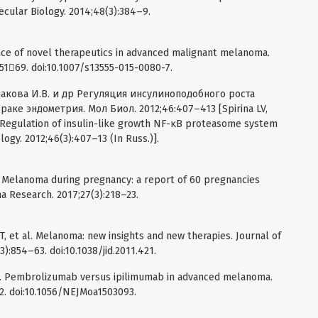
cular Biology. 2014;48(3):384–9.
nce of novel therapeutics in advanced malignant melanoma.
15169. doi:10.1007/s13555-015-0080-7.
ндакова И.В. и др Регуляция инсулиноподобного роста
ке эндометрия. Мол Биол. 2012;46:407–413 [Spirina LV,
. Regulation of insulin-like growth NF-κB proteasome system
logy. 2012;46(3):407–13 (In Russ.)].
al. Melanoma during pregnancy: a report of 60 pregnancies
 Research. 2017;27(3):218–23.
KT, et al. Melanoma: new insights and new therapies. Journal of
):854–63. doi:10.1038/jid.2011.421.
 al. Pembrolizumab versus ipilimumab in advanced melanoma.
2. doi:10.1056/NEJMoa1503093.