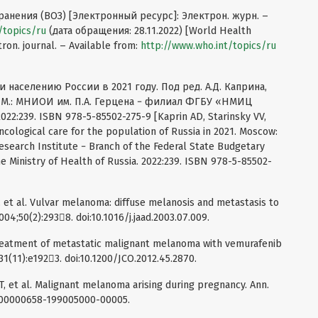
анения (ВОЗ) [Электронный ресурс]: Электрон. журн. –
/topics/ru
(дата обращения: 28.11.2022) [World Health
ron. journal. – Available from:
http://www.who.int/topics/ru
населению России в 2021 году. Под ред. А.Д. Каприна,
ой М.: МНИОИ им. П.А. Герцена − филиал ФГБУ «НМИЦ
2:239. ISBN 978-5-85502-275-9 [Kaprin AD, Starinsky VV,
cological care for the population of Russia in 2021. Moscow:
search Institute − Branch of the Federal State Budgetary
he Ministry of Health of Russia. 2022:239. ISBN 978-5-85502-
 et al. Vulvar melanoma: diffuse melanosis and metastasis to
04;50(2):2938. doi:10.1016/j.jaad.2003.07.009.
 Treatment of metastatic malignant melanoma with vemurafenib
31(11):e1923. doi:10.1200/JCO.2012.45.2870.
T, et al. Malignant melanoma arising during pregnancy. Ann.
97/00000658-199005000-00005.