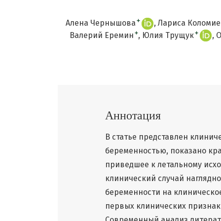
+
Алена Чернышова
Лариса Коломие
+
+
Валерий Еремин
Юлия Трущук
О
Аннотация
В статье представлен клинич
беременностью, показано кра
приведшее к летальному исх
клинический случай наглядн
беременности на клиническо
первых клинических признак
Современный анализ литерату