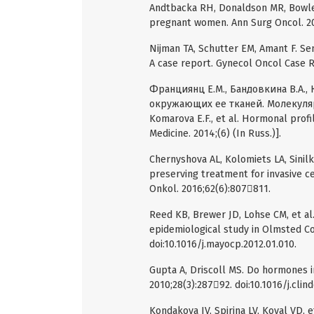
Andtbacka RH, Donaldson MR, Bowles
pregnant women. Ann Surg Oncol. 20
Nijman TA, Schutter EM, Amant F. Se
A case report. Gynecol Oncol Case Re
Франциянц Е.М., Бандовкина В.А.,
окружающих ее тканей. Молекулярная
Komarova E.F., et al. Hormonal prof
Medicine. 2014;(6) (In Russ.)].
Chernyshova AL, Kolomiets LA, Sinilki
preserving treatment for invasive ce
Onkol. 2016;62(6):807811.
Reed KB, Brewer JD, Lohse CM, et al
epidemiological study in Olmsted Co
doi:10.1016/j.mayocp.2012.01.010.
Gupta A, Driscoll MS. Do hormones i
2010;28(3):28792. doi:10.1016/j.clin
Kondakova IV, Spirina LV, Koval VD, 