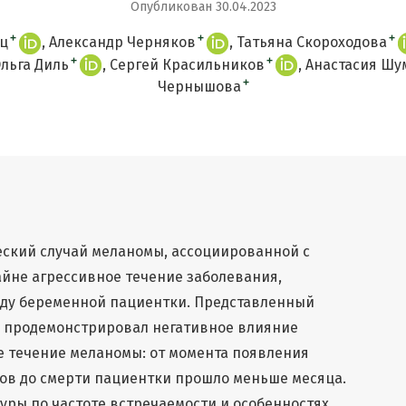
Опубликован 30.04.2023
+
+
+
ц
Александр Черняков
Татьяна Скороходова
+
+
льга Диль
Сергей Красильников
Анастасия Шу
+
Чернышова
еский случай меланомы, ассоциированной с
йне агрессивное течение заболевания,
оду беременной пациентки. Представленный
о продемонстрировал негативное влияние
е течение меланомы: от момента появления
ов до смерти пациентки прошло меньше месяца.
ры по частоте встречаемости и особенностях