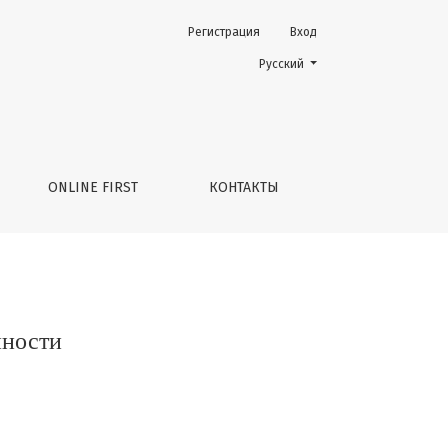
Регистрация
Вход
Change the language. The current 
Русский
ONLINE FIRST
КОНТАКТЫ
нности