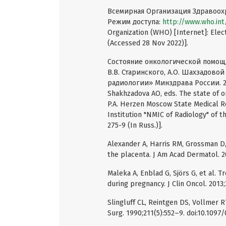
Всемирная Организация Здравоохр
Режим доступа:
http://www.who.int
Organization (WHO) [Internet]: Elect
(Accessed 28 Nov 2022)].
Состояние онкологической помощи 
В.В. Старинского, А.О. Шахзадов
радиологии» Минздрава России. 202
Shakhzadova AO, eds. The state of on
P.A. Herzen Moscow State Medical Re
Institution "NMIC of Radiology" of t
275-9 (In Russ.)].
Alexander A, Harris RM, Grossman D,
the placenta. J Am Acad Dermatol. 20
Maleka A, Enblad G, Sjörs G, et al.
during pregnancy. J Clin Oncol. 2013;
Slingluff CL, Reintgen DS, Vollmer R
Surg. 1990;211(5):552–9. doi:10.10