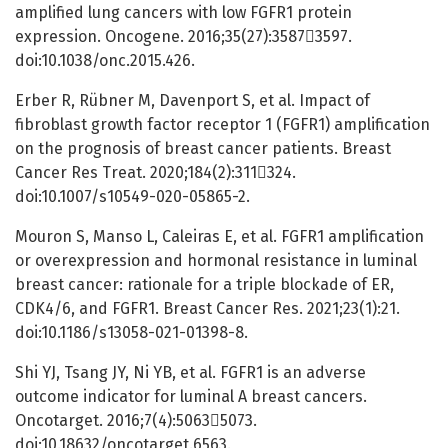
amplified lung cancers with low FGFR1 protein
expression. Oncogene. 2016;35(27):35873597.
doi:10.1038/onc.2015.426.
Erber R, Rübner M, Davenport S, et al. Impact of
fibroblast growth factor receptor 1 (FGFR1) amplification
on the prognosis of breast cancer patients. Breast
Cancer Res Treat. 2020;184(2):311324.
doi:10.1007/s10549-020-05865-2.
Mouron S, Manso L, Caleiras E, et al. FGFR1 amplification
or overexpression and hormonal resistance in luminal
breast cancer: rationale for a triple blockade of ER,
CDK4/6, and FGFR1. Breast Cancer Res. 2021;23(1):21.
doi:10.1186/s13058-021-01398-8.
Shi YJ, Tsang JY, Ni YB, et al. FGFR1 is an adverse
outcome indicator for luminal A breast cancers.
Oncotarget. 2016;7(4):50635073.
doi:10.18632/oncotarget.6563.