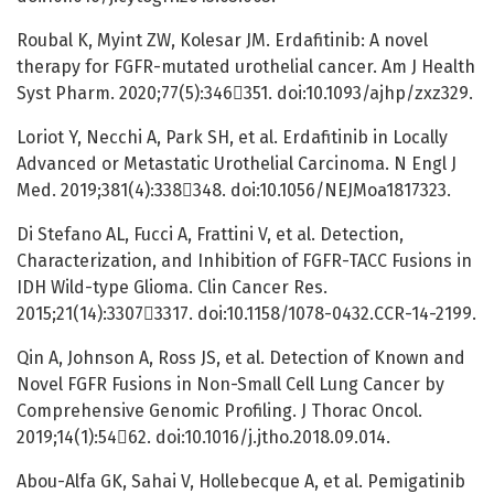
Roubal K, Myint ZW, Kolesar JM. Erdafitinib: A novel
therapy for FGFR-mutated urothelial cancer. Am J Health
Syst Pharm. 2020;77(5):346351. doi:10.1093/ajhp/zxz329.
Loriot Y, Necchi A, Park SH, et al. Erdafitinib in Locally
Advanced or Metastatic Urothelial Carcinoma. N Engl J
Med. 2019;381(4):338348. doi:10.1056/NEJMoa1817323.
Di Stefano AL, Fucci A, Frattini V, et al. Detection,
Characterization, and Inhibition of FGFR-TACC Fusions in
IDH Wild-type Glioma. Clin Cancer Res.
2015;21(14):33073317. doi:10.1158/1078-0432.CCR-14-2199.
Qin A, Johnson A, Ross JS, et al. Detection of Known and
Novel FGFR Fusions in Non-Small Cell Lung Cancer by
Comprehensive Genomic Profiling. J Thorac Oncol.
2019;14(1):5462. doi:10.1016/j.jtho.2018.09.014.
Abou-Alfa GK, Sahai V, Hollebecque A, et al. Pemigatinib