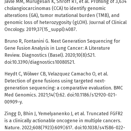
Javle MM, Murugesan K, Shroff RT, et al. Profiling of 3,634
cholangiocarcinomas (CCA) to identify genomic
alterations (GA), tumor mutational burden (TMB), and
genomic loss of heterozygosity (gLOH). Journal of Clinical
Oncology. 2019;37(15_suppl):4087.
Bruno R, Fontanini G. Next Generation Sequencing for
Gene Fusion Analysis in Lung Cancer: A Literature
Review. Diagnostics (Basel). 2020;10(8):521.
doi:10.3390/diagnostics10080521.
Heydt C, Wölwer CB, Velazquez Camacho O, et al.
Detection of gene fusions using targeted next-
generation sequencing: a comparative evaluation. BMC
Med Genomics. 2021;14(1):62. doi:10.1186/s12920-021-
00909-y.
Zingg D, Bhin J, Yemelyanenko J, et al. Truncated FGFR2
is a clinically actionable oncogene in multiple cancers.
Nature. 2022;608(7923):609617. doi:10.1038/s41586-022-