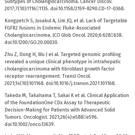
Subtypes of Cholangiocarcinoma. Cancer Discov.
2017;7(10):11161135. doi:10.1158/2159-8290.CD-17-0368.
Kongpetch S, Jusakul A, Lim JQ, et al. Lack of Targetable
FGFR2 Fusions in Endemic Fluke-Associated
Cholangiocarcinoma. JCO Glob Oncol. 2020;6:628638.
doi:10.1200/GO.20.00030.
Zhu Z, Dong H, Wu J et al. Targeted genomic profiling
revealed a unique clinical phenotype in intrahepatic
cholangiocarcinoma with fibroblast growth factor
receptor rearrangement. Transl Oncol.
2021;14(10):101168. doi:10.1016/j.tranon.2021.101168.
Takeda M, Takahama T, Sakai K et al. Clinical Application
of the FoundationOne CDx Assay to Therapeutic
Decision-Making for Patients with Advanced Solid
Tumors. Oncologist. 2021;26(4):e588e596.
doi:10.1002/onco.13639.