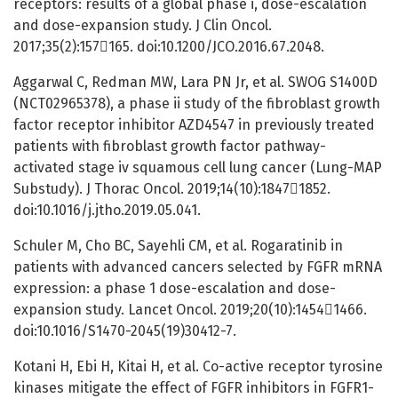
receptors: results of a global phase i, dose-escalation
and dose-expansion study. J Clin Oncol.
2017;35(2):157165. doi:10.1200/JCO.2016.67.2048.
Aggarwal C, Redman MW, Lara PN Jr, et al. SWOG S1400D
(NCT02965378), a phase ii study of the fibroblast growth
factor receptor inhibitor AZD4547 in previously treated
patients with fibroblast growth factor pathway-
activated stage iv squamous cell lung cancer (Lung-MAP
Substudy). J Thorac Oncol. 2019;14(10):18471852.
doi:10.1016/j.jtho.2019.05.041.
Schuler M, Cho BC, Sayehli CM, et al. Rogaratinib in
patients with advanced cancers selected by FGFR mRNA
expression: a phase 1 dose-escalation and dose-
expansion study. Lancet Oncol. 2019;20(10):14541466.
doi:10.1016/S1470-2045(19)30412-7.
Kotani H, Ebi H, Kitai H, et al. Co-active receptor tyrosine
kinases mitigate the effect of FGFR inhibitors in FGFR1-