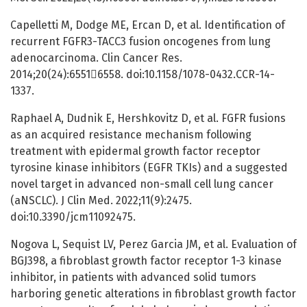
Capelletti M, Dodge ME, Ercan D, et al. Identification of
recurrent FGFR3-TACC3 fusion oncogenes from lung
adenocarcinoma. Clin Cancer Res.
2014;20(24):65516558. doi:10.1158/1078-0432.CCR-14-
1337.
Raphael A, Dudnik E, Hershkovitz D, et al. FGFR fusions
as an acquired resistance mechanism following
treatment with epidermal growth factor receptor
tyrosine kinase inhibitors (EGFR TKIs) and a suggested
novel target in advanced non-small cell lung cancer
(aNSCLC). J Clin Med. 2022;11(9):2475.
doi:10.3390/jcm11092475.
Nogova L, Sequist LV, Perez Garcia JM, et al. Evaluation of
BGJ398, a fibroblast growth factor receptor 1-3 kinase
inhibitor, in patients with advanced solid tumors
harboring genetic alterations in fibroblast growth factor