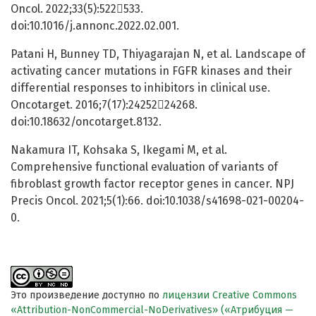
Oncol. 2022;33(5):522533.
doi:10.1016/j.annonc.2022.02.001.
Patani H, Bunney TD, Thiyagarajan N, et al. Landscape of
activating cancer mutations in FGFR kinases and their
differential responses to inhibitors in clinical use.
Oncotarget. 2016;7(17):2425224268.
doi:10.18632/oncotarget.8132.
Nakamura IT, Kohsaka S, Ikegami M, et al.
Comprehensive functional evaluation of variants of
fibroblast growth factor receptor genes in cancer. NPJ
Precis Oncol. 2021;5(1):66. doi:10.1038/s41698-021-00204-
0.
Это произведение доступно по
лицензии Creative Commons
«Attribution-NonCommercial-NoDerivatives» («Атрибуция —