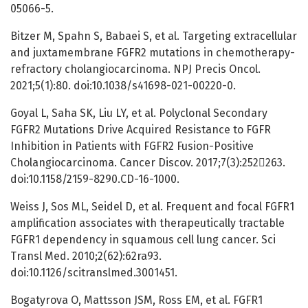
05066-5.
Bitzer M, Spahn S, Babaei S, et al. Targeting extracellular
and juxtamembrane FGFR2 mutations in chemotherapy-
refractory cholangiocarcinoma. NPJ Precis Oncol.
2021;5(1):80. doi:10.1038/s41698-021-00220-0.
Goyal L, Saha SK, Liu LY, et al. Polyclonal Secondary
FGFR2 Mutations Drive Acquired Resistance to FGFR
Inhibition in Patients with FGFR2 Fusion-Positive
Cholangiocarcinoma. Cancer Discov. 2017;7(3):252263.
doi:10.1158/2159-8290.CD-16-1000.
Weiss J, Sos ML, Seidel D, et al. Frequent and focal FGFR1
amplification associates with therapeutically tractable
FGFR1 dependency in squamous cell lung cancer. Sci
Transl Med. 2010;2(62):62ra93.
doi:10.1126/scitranslmed.3001451.
Bogatyrova O, Mattsson JSM, Ross EM, et al. FGFR1