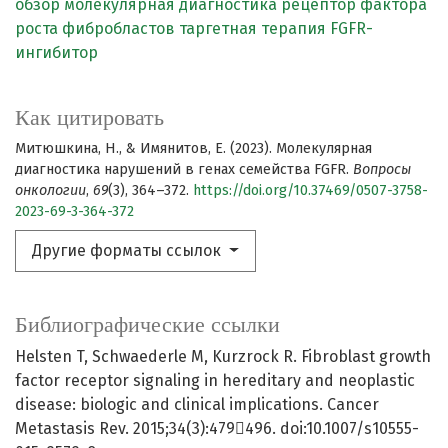
обзор
молекулярная диагностика
рецептор фактора
роста фибробластов
таргетная терапия
FGFR-
ингибитор
Как цитировать
Митюшкина, Н., & Имянитов, Е. (2023). Молекулярная
диагностика нарушений в генах семейства FGFR.
Вопросы
онкологии
,
69
(3), 364–372.
https://doi.org/10.37469/0507-3758-
2023-69-3-364-372
Другие форматы ссылок
Библиографические ссылки
Helsten T, Schwaederle M, Kurzrock R. Fibroblast growth
factor receptor signaling in hereditary and neoplastic
disease: biologic and clinical implications. Cancer
Metastasis Rev. 2015;34(3):479496. doi:10.1007/s10555-