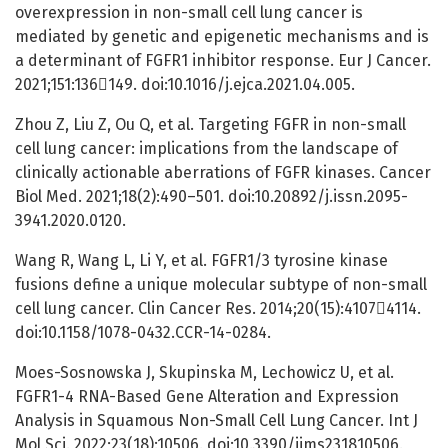
overexpression in non-small cell lung cancer is
mediated by genetic and epigenetic mechanisms and is
a determinant of FGFR1 inhibitor response. Eur J Cancer.
2021;151:136149. doi:10.1016/j.ejca.2021.04.005.
Zhou Z, Liu Z, Ou Q, et al. Targeting FGFR in non-small
cell lung cancer: implications from the landscape of
clinically actionable aberrations of FGFR kinases. Cancer
Biol Med. 2021;18(2):490–501. doi:10.20892/j.issn.2095-
3941.2020.0120.
Wang R, Wang L, Li Y, et al. FGFR1/3 tyrosine kinase
fusions define a unique molecular subtype of non-small
cell lung cancer. Clin Cancer Res. 2014;20(15):41074114.
doi:10.1158/1078-0432.CCR-14-0284.
Moes-Sosnowska J, Skupinska M, Lechowicz U, et al.
FGFR1-4 RNA-Based Gene Alteration and Expression
Analysis in Squamous Non-Small Cell Lung Cancer. Int J
Mol Sci. 2022;23(18):10506. doi:10.3390/ijms231810506.