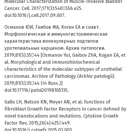
Molecular Characterization of Muscle-Invasive Bladder
Cancer. Cell. 2017;171(3):540556.e25.
doi:10.1016/j.cell.2017.09.007.
Османов ЮИ, Гаибов ЖА, Коган ЕА и соавт.
Морфологическая и иммуногистохимическая
характеристика молекулярных подтипов
уротелиальных карцином. Архив патологии.
2019;81(5):3544 [Osmanov YuI, Gaibov ZhA, Kogan EA, et
al. Morphological and immunohistochemical
characteristics of the molecular subtypes of urothelial
carcinomas. Archive of Pathology (Arkhiv patologii).
2019;81(5):3544 (In Russ.)]
doi:10.17116/patol20198105135.
Gallo LH, Nelson KN, Meyer AN, et al. Functions of
Fibroblast Growth Factor Receptors in cancer defined by
novel translocations and mutations. Cytokine Growth
Factor Rev. 2015;26(4):425449.
doi:10.1016/j.cytogfr.2015.03.003.