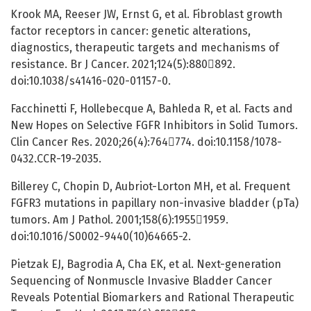
Krook MA, Reeser JW, Ernst G, et al. Fibroblast growth
factor receptors in cancer: genetic alterations,
diagnostics, therapeutic targets and mechanisms of
resistance. Br J Cancer. 2021;124(5):880892.
doi:10.1038/s41416-020-01157-0.
Facchinetti F, Hollebecque A, Bahleda R, et al. Facts and
New Hopes on Selective FGFR Inhibitors in Solid Tumors.
Clin Cancer Res. 2020;26(4):764774. doi:10.1158/1078-
0432.CCR-19-2035.
Billerey C, Chopin D, Aubriot-Lorton MH, et al. Frequent
FGFR3 mutations in papillary non-invasive bladder (pTa)
tumors. Am J Pathol. 2001;158(6):19551959.
doi:10.1016/S0002-9440(10)64665-2.
Pietzak EJ, Bagrodia A, Cha EK, et al. Next-generation
Sequencing of Nonmuscle Invasive Bladder Cancer
Reveals Potential Biomarkers and Rational Therapeutic