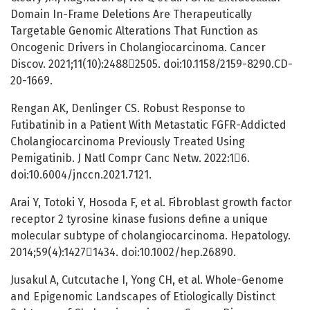
Domain In-Frame Deletions Are Therapeutically
Targetable Genomic Alterations That Function as
Oncogenic Drivers in Cholangiocarcinoma. Cancer
Discov. 2021;11(10):24882505. doi:10.1158/2159-8290.CD-
20-1669.
Rengan AK, Denlinger CS. Robust Response to
Futibatinib in a Patient With Metastatic FGFR-Addicted
Cholangiocarcinoma Previously Treated Using
Pemigatinib. J Natl Compr Canc Netw. 2022:16.
doi:10.6004/jnccn.2021.7121.
Arai Y, Totoki Y, Hosoda F, et al. Fibroblast growth factor
receptor 2 tyrosine kinase fusions define a unique
molecular subtype of cholangiocarcinoma. Hepatology.
2014;59(4):14271434. doi:10.1002/hep.26890.
Jusakul A, Cutcutache I, Yong CH, et al. Whole-Genome
and Epigenomic Landscapes of Etiologically Distinct