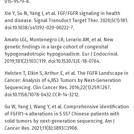
015-9579-8.
Xie Y, Su N, Yang J, et al. FGF/FGFR signaling in health
and disease. Signal Transduct Target Ther. 2020;5(1):181.
doi:10.1038/s41392-020-00222-7.
Amato LGL, Montenegro LR, Lerario AM, et al. New
genetic findings in a large cohort of congenital
hypogonadotropic hypogonadism. Eur J Endocrinol.
2019;181(2):103119. doi:10.1530/EJE-18-0764.
Helsten T, Elkin S, Arthur E, et al. The FGFR Landscape in
Cancer: Analysis of 4,853 Tumors by Next-Generation
Sequencing. Clin Cancer Res. 2016;22(1):259267.
doi:10.1158/1078-0432.CCR-14-3212.
Gu W, Yang J, Wang Y, et al. Comprehensive identification
of FGFR1-4 alterations in 5 557 Chinese patients with
solid tumors by next-generation sequencing. Am J
Cancer Res. 2021;11(8):38933906.