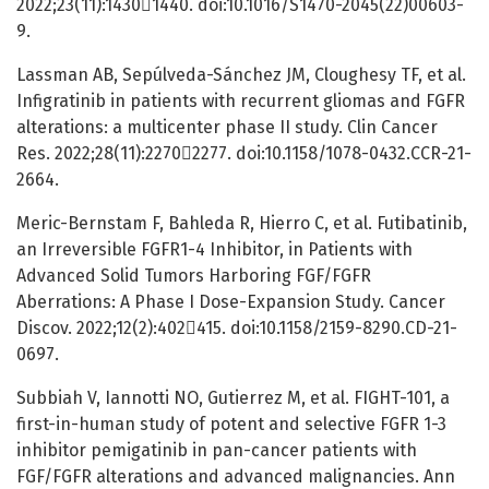
2022;23(11):14301440. doi:10.1016/S1470-2045(22)00603-
9.
Lassman AB, Sepúlveda-Sánchez JM, Cloughesy TF, et al.
Infigratinib in patients with recurrent gliomas and FGFR
alterations: a multicenter phase II study. Clin Cancer
Res. 2022;28(11):22702277. doi:10.1158/1078-0432.CCR-21-
2664.
Meric-Bernstam F, Bahleda R, Hierro C, et al. Futibatinib,
an Irreversible FGFR1-4 Inhibitor, in Patients with
Advanced Solid Tumors Harboring FGF/FGFR
Aberrations: A Phase I Dose-Expansion Study. Cancer
Discov. 2022;12(2):402415. doi:10.1158/2159-8290.CD-21-
0697.
Subbiah V, Iannotti NO, Gutierrez M, et al. FIGHT-101, a
first-in-human study of potent and selective FGFR 1-3
inhibitor pemigatinib in pan-cancer patients with
FGF/FGFR alterations and advanced malignancies. Ann