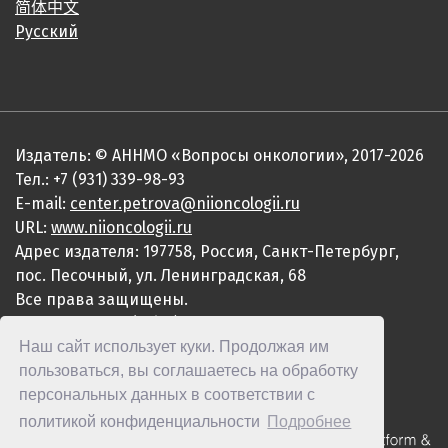
简体中文
Русский
Издатель: © АННМО «Вопросы онкологии», 2017-2026
Тел.: +7 (931) 339-98-93
E-mail:
center.petrova@niioncologii.ru
URL:
www.niioncologii.ru
Адрес издателя: 197758, Россия, Санкт-Петербург,
пос. Песочный, ул. Ленинградская, 68
Все права защищены.
ISSN 0507-3758 (Print)
Наш сайт использует куки. Продолжая им
ISSN 2949-4915 (Online)
пользоваться, вы соглашаетесь на обработку
персональных данных в соответствии с
политикой конфиденциальности
Подробнее