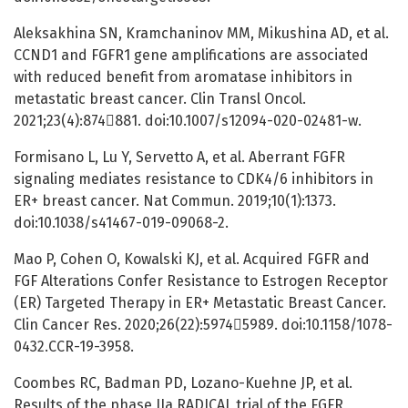
Aleksakhina SN, Kramchaninov MM, Mikushina AD, et al.
CCND1 and FGFR1 gene amplifications are associated
with reduced benefit from aromatase inhibitors in
metastatic breast cancer. Clin Transl Oncol.
2021;23(4):874881. doi:10.1007/s12094-020-02481-w.
Formisano L, Lu Y, Servetto A, et al. Aberrant FGFR
signaling mediates resistance to CDK4/6 inhibitors in
ER+ breast cancer. Nat Commun. 2019;10(1):1373.
doi:10.1038/s41467-019-09068-2.
Mao P, Cohen O, Kowalski KJ, et al. Acquired FGFR and
FGF Alterations Confer Resistance to Estrogen Receptor
(ER) Targeted Therapy in ER+ Metastatic Breast Cancer.
Clin Cancer Res. 2020;26(22):59745989. doi:10.1158/1078-
0432.CCR-19-3958.
Coombes RC, Badman PD, Lozano-Kuehne JP, et al.
Results of the phase IIa RADICAL trial of the FGFR