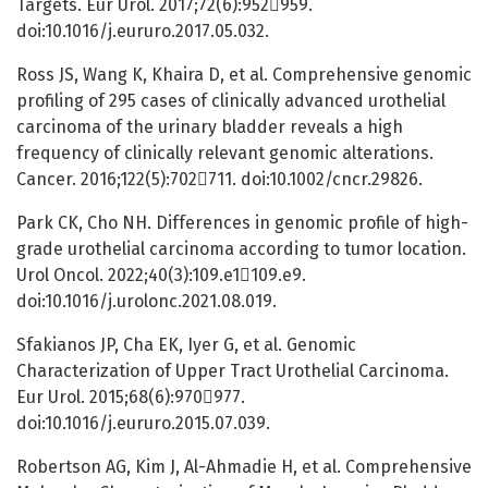
Targets. Eur Urol. 2017;72(6):952959.
doi:10.1016/j.eururo.2017.05.032.
Ross JS, Wang K, Khaira D, et al. Comprehensive genomic
profiling of 295 cases of clinically advanced urothelial
carcinoma of the urinary bladder reveals a high
frequency of clinically relevant genomic alterations.
Cancer. 2016;122(5):702711. doi:10.1002/cncr.29826.
Park CK, Cho NH. Differences in genomic profile of high-
grade urothelial carcinoma according to tumor location.
Urol Oncol. 2022;40(3):109.e1109.e9.
doi:10.1016/j.urolonc.2021.08.019.
Sfakianos JP, Cha EK, Iyer G, et al. Genomic
Characterization of Upper Tract Urothelial Carcinoma.
Eur Urol. 2015;68(6):970977.
doi:10.1016/j.eururo.2015.07.039.
Robertson AG, Kim J, Al-Ahmadie H, et al. Comprehensive