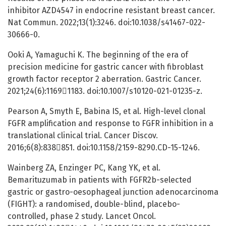
inhibitor AZD4547 in endocrine resistant breast cancer.
Nat Commun. 2022;13(1):3246. doi:10.1038/s41467-022-
30666-0.
Ooki A, Yamaguchi K. The beginning of the era of
precision medicine for gastric cancer with fibroblast
growth factor receptor 2 aberration. Gastric Cancer.
2021;24(6):11691183. doi:10.1007/s10120-021-01235-z.
Pearson A, Smyth E, Babina IS, et al. High-level clonal
FGFR amplification and response to FGFR inhibition in a
translational clinical trial. Cancer Discov.
2016;6(8):838851. doi:10.1158/2159-8290.CD-15-1246.
Wainberg ZA, Enzinger PC, Kang YK, et al.
Bemarituzumab in patients with FGFR2b-selected
gastric or gastro-oesophageal junction adenocarcinoma
(FIGHT): a randomised, double-blind, placebo-
controlled, phase 2 study. Lancet Oncol.