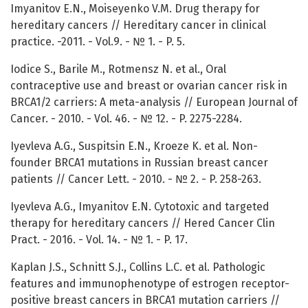
Imyanitov E.N., Moiseyenko V.M. Drug therapy for
hereditary cancers // Hereditary cancer in clinical
practice. -2011. - Vol.9. - № 1. - P. 5.
Iodice S., Barile M., Rotmensz N. et al., Oral
contraceptive use and breast or ovarian cancer risk in
BRCA1/2 carriers: A meta-analysis // European Journal of
Cancer. - 2010. - Vol. 46. - № 12. - P. 2275-2284.
Iyevleva A.G., Suspitsin E.N., Kroeze K. et al. Non-
founder BRCA1 mutations in Russian breast cancer
patients // Cancer Lett. - 2010. - № 2. - P. 258-263.
Iyevleva A.G., Imyanitov E.N. Cytotoxic and targeted
therapy for hereditary cancers // Hered Cancer Clin
Pract. - 2016. - Vol. 14. - № 1. - P. 17.
Kaplan J.S., Schnitt S.J., Collins L.C. et al. Pathologic
features and immunophenotype of estrogen receptor-
positive breast cancers in BRCA1 mutation carriers //