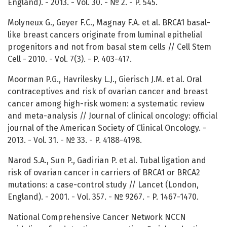
England). - 2013. - Vol. 30. - № 2. - P. 545.
Molyneux G., Geyer F.C., Magnay F.A. et al. BRCA1 basal-
like breast cancers originate from luminal epithelial
progenitors and not from basal stem cells // Cell Stem
Cell - 2010. - Vol. 7(3). - P. 403-417.
Moorman P.G., Havrilesky L.J., Gierisch J.M. et al. Oral
contraceptives and risk of ovarian cancer and breast
cancer among high-risk women: a systematic review
and meta-analysis // Journal of clinical oncology: official
journal of the American Society of Clinical Oncology. -
2013. - Vol. 31. - № 33. - P. 4188-4198.
Narod S.A., Sun P., Gadirian P. et al. Tubal ligation and
risk of ovarian cancer in carriers of BRCA1 or BRCA2
mutations: a case-control study // Lancet (London,
England). - 2001. - Vol. 357. - № 9267. - P. 1467-1470.
National Comprehensive Cancer Network NCCN