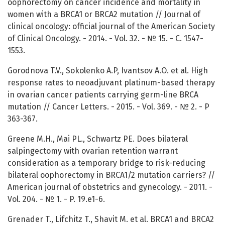
oophorectomy on cancer incidence and mortality in
women with a BRCA1 or BRCA2 mutation // Journal of
clinical oncology: official journal of the American Society
of Clinical Oncology. - 2014. - Vol. 32. - № 15. - C. 1547-
1553.
Gorodnova T.V., Sokolenko A.P, Ivantsov A.O. et al. High
response rates to neoadjuvant platinum-based therapy
in ovarian cancer patients carrying germ-line BRCA
mutation // Cancer Letters. - 2015. - Vol. 369. - № 2. - P
363-367.
Greene M.H., Mai PL., Schwartz PE. Does bilateral
salpingectomy with ovarian retention warrant
consideration as a temporary bridge to risk-reducing
bilateral oophorectomy in BRCA1/2 mutation carriers? //
American journal of obstetrics and gynecology. - 2011. -
Vol. 204. - № 1. - P. 19.e1-6.
Grenader T., Lifchitz T., Shavit M. et al. BRCA1 and BRCA2