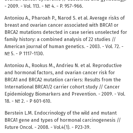
- 2009. - Vol. 113. - № 4. - P. 957-966.
Antoniou A., Pharoah P., Narod S. et al. Average risks of
breast and ovarian cancer associated with BRCA1 or
BRCA2 mutations detected in case series unselected for
family history: a combined analysis of 22 studies //
American journal of human genetics. - 2003. - Vol. 72. -
№ 5. - P 1117-1130.
Antoniou A., Rookus M., Andrieu N. et al. Reproductive
and hormonal factors, and ovarian cancer risk for
BRCA1 and BRCA2 mutation carriers: Results from the
International BRCA1/2 carrier cohort study // Cancer
Epidemiology Biomarkers and Prevention. - 2009. - Vol.
18. - № 2. - P 601-610.
Berstein L.M. Endocrinology of the wild and mutant
BRCA1 gene and types of hormonal carcinogenesis //
Future Oncol. - 2008. - Vol.4(1). - P23-39.