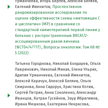
Урманчеева, Игорь Берлев, Алексей Беляев,
Евгений Имянитов,
Проспективное
рандомизированное исследование по
оценке эффективности схемы «митомицин С
и цисплатин» (MP) в сравнении со
стандартной химиотерапией первой линии у
больных c распространенным BRCA1/2-
ассоциированным раком яичника
(NCT04747717)
,
Вопросы онкологии: Том 68 №
5 (2022)
Татьяна Городнова, Николай Бондарев, Ольга
Лавринович, Николай Микая, Елена Ульрих,
Адилия Урманчеева, Евгений Имянитов,
Алексей Карачун, Алексей Беляев, Ольга
Смирнова, Анна Сидорук, Христина Котив,
Сергей Петрик, Анна Соколенко, Александр
Иванцов, Катран Гусейнов, Заур Ибрагимов,
Ирина Мешкова, Екатерина Некрасова,