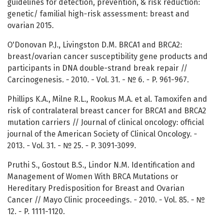
guidelines for detection, prevention, & risk reduction:
genetic/ familial high-risk assessment: breast and
ovarian 2015.
O'Donovan P.J., Livingston D.M. BRCA1 and BRCA2:
breast/ovarian cancer susceptibility gene products and
participants in DNA double-strand break repair //
Carcinogenesis. - 2010. - Vol. 31. - № 6. - P. 961-967.
Phillips K.A., Milne R.L., Rookus M.A. et al. Tamoxifen and
risk of contralateral breast cancer for BRCA1 and BRCA2
mutation carriers // Journal of clinical oncology: official
journal of the American Society of Clinical Oncology. -
2013. - Vol. 31. - № 25. - P. 3091-3099.
Pruthi S., Gostout B.S., Lindor N.M. Identification and
Management of Women With BRCA Mutations or
Hereditary Predisposition for Breast and Ovarian
Cancer // Mayo Clinic proceedings. - 2010. - Vol. 85. - №
12. - P. 1111-1120.