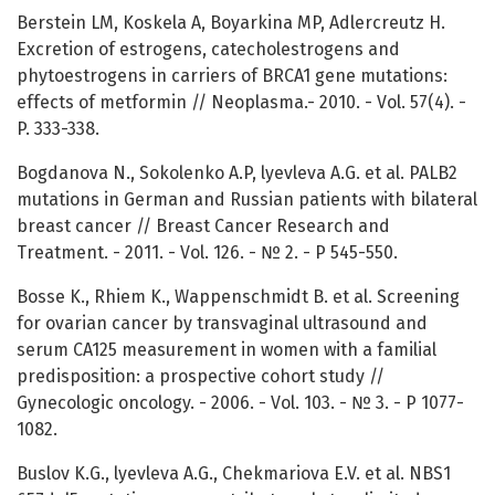
Berstein LM, Koskela A, Boyarkina MP, Adlercreutz H.
Excretion of estrogens, catecholestrogens and
phytoestrogens in carriers of BRCA1 gene mutations:
effects of metformin // Neoplasma.- 2010. - Vol. 57(4). -
P. 333-338.
Bogdanova N., Sokolenko A.P, lyevleva A.G. et al. PALB2
mutations in German and Russian patients with bilateral
breast cancer // Breast Cancer Research and
Treatment. - 2011. - Vol. 126. - № 2. - P 545-550.
Bosse K., Rhiem K., Wappenschmidt B. et al. Screening
for ovarian cancer by transvaginal ultrasound and
serum CA125 measurement in women with a familial
predisposition: a prospective cohort study //
Gynecologic oncology. - 2006. - Vol. 103. - № 3. - P 1077-
1082.
Buslov K.G., lyevleva A.G., Chekmariova E.V. et al. NBS1