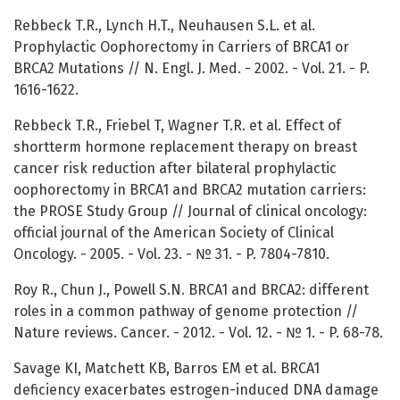
Rebbeck T.R., Lynch H.T., Neuhausen S.L. et al.
Prophylactic Oophorectomy in Carriers of BRCA1 or
BRCA2 Mutations // N. Engl. J. Med. - 2002. - Vol. 21. - P.
1616-1622.
Rebbeck T.R., Friebel T, Wagner T.R. et al. Effect of
shortterm hormone replacement therapy on breast
cancer risk reduction after bilateral prophylactic
oophorectomy in BRCA1 and BRCA2 mutation carriers:
the PROSE Study Group // Journal of clinical oncology:
official journal of the American Society of Clinical
Oncology. - 2005. - Vol. 23. - № 31. - P. 7804-7810.
Roy R., Chun J., Powell S.N. BRCA1 and BRCA2: different
roles in a common pathway of genome protection //
Nature reviews. Cancer. - 2012. - Vol. 12. - № 1. - P. 68-78.
Savage KI, Matchett KB, Barros EM et al. BRCA1
deficiency exacerbates estrogen-induced DNA damage