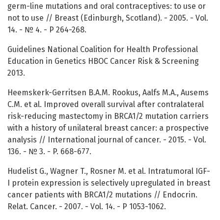
germ-line mutations and oral contraceptives: to use or
not to use // Breast (Edinburgh, Scotland). - 2005. - Vol.
14. - № 4. - P 264-268.
Guidelines National Coalition for Health Professional
Education in Genetics HBOC Cancer Risk & Screening
2013.
Heemskerk-Gerritsen B.A.M. Rookus, Aalfs M.A., Ausems
C.M. et al. Improved overall survival after contralateral
risk-reducing mastectomy in BRCA1/2 mutation carriers
with a history of unilateral breast cancer: a prospective
analysis // International journal of cancer. - 2015. - Vol.
136. - № 3. - P. 668-677.
Hudelist G., Wagner T., Rosner M. et al. Intratumoral IGF-
I protein expression is selectively upregulated in breast
cancer patients with BRCA1/2 mutations // Endocrin.
Relat. Cancer. - 2007. - Vol. 14. - P 1053-1062.