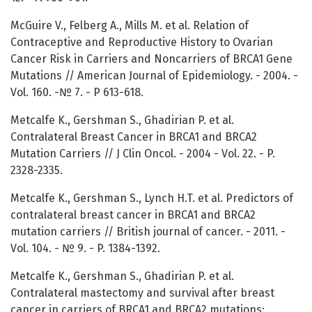
McGuire V., Felberg A., Mills M. et al. Relation of
Contraceptive and Reproductive History to Ovarian
Cancer Risk in Carriers and Noncarriers of BRCA1 Gene
Mutations // American Journal of Epidemiology. - 2004. -
Vol. 160. -№ 7. - P 613-618.
Metcalfe K., Gershman S., Ghadirian P. et al.
Contralateral Breast Cancer in BRCA1 and BRCA2
Mutation Carriers // J Clin Oncol. - 2004 - Vol. 22. - P.
2328-2335.
Metcalfe K., Gershman S., Lynch H.T. et al. Predictors of
contralateral breast cancer in BRCA1 and BRCA2
mutation carriers // British journal of cancer. - 2011. -
Vol. 104. - № 9. - P. 1384-1392.
Metcalfe K., Gershman S., Ghadirian P. et al.
Contralateral mastectomy and survival after breast
cancer in carriers of BRCA1 and BRCA2 mutations: