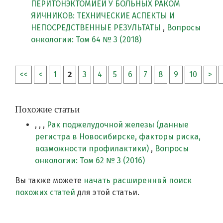
ПЕРИТОНЭКТОМИЕЙ У БОЛЬНЫХ РАКОМ
ЯИЧНИКОВ: ТЕХНИЧЕСКИЕ АСПЕКТЫ И
НЕПОСРЕДСТВЕННЫЕ РЕЗУЛЬТАТЫ
,
Вопросы
онкологии: Том 64 № 3 (2018)
<<
<
1
2
3
4
5
6
7
8
9
10
>
Похожие статьи
, , ,
Рак поджелудочной железы (данные
регистра в Новосибирске, факторы риска,
возможности профилактики)
,
Вопросы
онкологии: Том 62 № 3 (2016)
Вы также можете
начать расширеннвй поиск
похожих статей
для этой статьи.