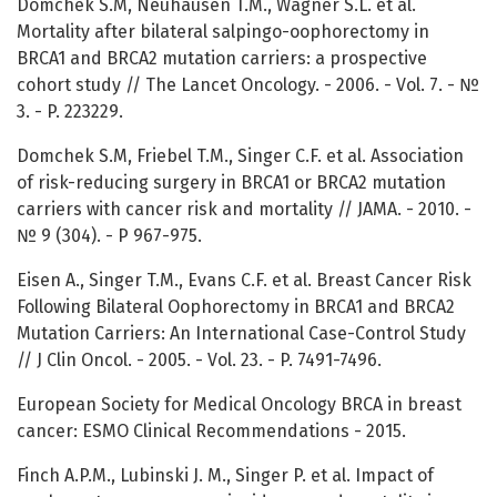
Domchek S.M, Neuhausen T.M., Wagner S.L. et al.
Mortality after bilateral salpingo-oophorectomy in
BRCA1 and BRCA2 mutation carriers: a prospective
cohort study // The Lancet Oncology. - 2006. - Vol. 7. - №
3. - P. 223229.
Domchek S.M, Friebel T.M., Singer C.F. et al. Association
of risk-reducing surgery in BRCA1 or BRCA2 mutation
carriers with cancer risk and mortality // JAMA. - 2010. -
№ 9 (304). - P 967-975.
Eisen A., Singer T.M., Evans C.F. et al. Breast Cancer Risk
Following Bilateral Oophorectomy in BRCA1 and BRCA2
Mutation Carriers: An International Case-Control Study
// J Clin Oncol. - 2005. - Vol. 23. - P. 7491-7496.
European Society for Medical Oncology BRCA in breast
cancer: ESMO Clinical Recommendations - 2015.
Finch A.P.M., Lubinski J. M., Singer P. et al. Impact of