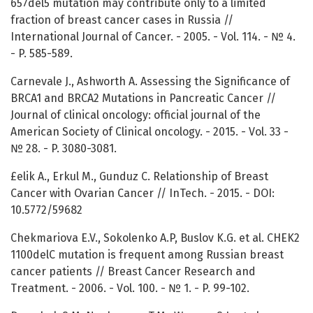
657del5 mutation may contribute only to a limited
fraction of breast cancer cases in Russia //
International Journal of Cancer. - 2005. - Vol. 114. - № 4.
- P. 585-589.
Carnevale J., Ashworth A. Assessing the Significance of
BRCA1 and BRCA2 Mutations in Pancreatic Cancer //
Journal of clinical oncology: official journal of the
American Society of Clinical oncology. - 2015. - Vol. 33 -
№ 28. - P. 3080-3081.
£elik A., Erkul M., Gunduz C. Relationship of Breast
Cancer with Ovarian Cancer // InTech. - 2015. - DOI:
10.5772/59682
Chekmariova E.V., Sokolenko A.P, Buslov K.G. et al. CHEK2
1100delC mutation is frequent among Russian breast
cancer patients // Breast Cancer Research and
Treatment. - 2006. - Vol. 100. - № 1. - P. 99-102.