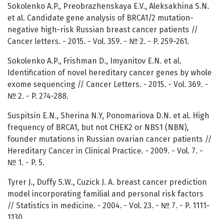
Sokolenko A.P., Preobrazhenskaya E.V., Aleksakhina S.N.
et al. Candidate gene analysis of BRCA1/2 mutation-
negative high-risk Russian breast cancer patients //
Cancer letters. - 2015. - Vol. 359. - № 2. - P. 259-261.
Sokolenko A.P., Frishman D., Imyanitov E.N. et al.
Identification of novel hereditary cancer genes by whole
exome sequencing // Cancer Letters. - 2015. - Vol. 369. -
№ 2. - P. 274-288.
Suspitsin E.N., Sherina N.Y, Ponomariova D.N. et al. High
frequency of BRCA1, but not CHEK2 or NBS1 (NBN),
founder mutations in Russian ovarian cancer patients //
Hereditary Cancer in Clinical Practice. - 2009. - Vol. 7. -
№ 1. - P. 5.
Tyrer J., Duffy S.W., Cuzick J. A. breast cancer prediction
model incorporating familial and personal risk factors
// Statistics in medicine. - 2004. - Vol. 23. - № 7. - P. 1111-
1130.