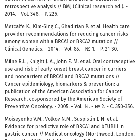
retrospective analysis // BMJ (Clinical research ed.). -
2014. - Vol. 348. - P. 226.
Metcalfe K., Kim-Sing C., Ghadirian P. et al. Health care
provider recommendations for reducing cancer risks
among women with a BRCA1 or BRCA2 mutation //
Clinical Genetics. - 2014. - Vol. 85. - № 1. - P. 21-30.
Milne R.L., Knight J. A., John E. M. et al. Oral contraceptive
use and risk of early-onset breast cancer in carriers
and noncarriers of BRCA1 and BRCA2 mutations //
Cancer epidemiology, biomarkers & prevention: a
publication of the American Association for Cancer
Research, cosponsored by the American Society of
Preventive Oncology. - 2005. - Vol. 14. - № 2. - C. 350-356.
Moiseyenko V.M., Volkov N.M., Suspistin E.N. et al.
Evidence for predictive role of BRCA1 and bTUBIII in
gastric cancer // Medical oncology (Northwood, London,