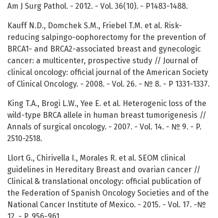
Am J Surg Pathol. - 2012. - Vol. 36(10). - P1483-1488.
Kauff N.D., Domchek S.M., Friebel T.M. et al. Risk-
reducing salpingo-oophorectomy for the prevention of
BRCA1- and BRCA2-associated breast and gynecologic
cancer: a multicenter, prospective study // Journal of
clinical oncology: official journal of the American Society
of Clinical Oncology. - 2008. - Vol. 26. - № 8. - P 1331-1337.
King T.A., Brogi L.W., Yee E. et al. Heterogenic loss of the
wild-type BRCA allele in human breast tumorigenesis //
Annals of surgical oncology. - 2007. - Vol. 14. - № 9. - P.
2510-2518.
Llort G., Chirivella I., Morales R. et al. SEOM clinical
guidelines in Hereditary Breast and ovarian cancer //
Clinical & translational oncology: official publication of
the Federation of Spanish Oncology Societies and of the
National Cancer Institute of Mexico. - 2015. - Vol. 17. -№
12. - P. 956-961.