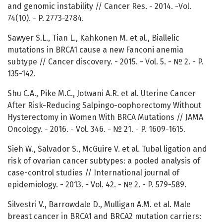
and genomic instability // Cancer Res. - 2014. -Vol.
74(10). - P. 2773-2784.
Sawyer S.L., Tian L., Kahkonen M. et al., Biallelic
mutations in BRCA1 cause a new Fanconi anemia
subtype // Cancer discovery. - 2015. - Vol. 5. - № 2. - P.
135-142.
Shu C.A., Pike M.C., Jotwani A.R. et al. Uterine Cancer
After Risk-Reducing Salpingo-oophorectomy Without
Hysterectomy in Women With BRCA Mutations // JAMA
Oncology. - 2016. - Vol. 346. - № 21. - P. 1609-1615.
Sieh W., Salvador S., McGuire V. et al. Tubal ligation and
risk of ovarian cancer subtypes: a pooled analysis of
case-control studies // International journal of
epidemiology. - 2013. - Vol. 42. - № 2. - P. 579-589.
Silvestri V., Barrowdale D., Mulligan A.M. et al. Male
breast cancer in BRCA1 and BRCA2 mutation carriers: