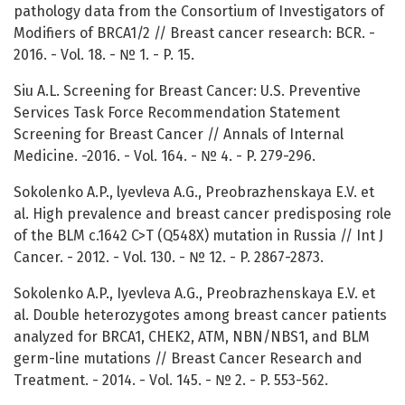
pathology data from the Consortium of Investigators of
Modifiers of BRCA1/2 // Breast cancer research: BCR. -
2016. - Vol. 18. - № 1. - P. 15.
Siu A.L. Screening for Breast Cancer: U.S. Preventive
Services Task Force Recommendation Statement
Screening for Breast Cancer // Annals of Internal
Medicine. -2016. - Vol. 164. - № 4. - P. 279-296.
Sokolenko A.P., lyevleva A.G., Preobrazhenskaya E.V. et
al. High prevalence and breast cancer predisposing role
of the BLM c.1642 C>T (Q548X) mutation in Russia // Int J
Cancer. - 2012. - Vol. 130. - № 12. - P. 2867-2873.
Sokolenko A.P., Iyevleva A.G., Preobrazhenskaya E.V. et
al. Double heterozygotes among breast cancer patients
analyzed for BRCA1, CHEK2, ATM, NBN/NBS1, and BLM
germ-line mutations // Breast Cancer Research and
Treatment. - 2014. - Vol. 145. - № 2. - P. 553-562.