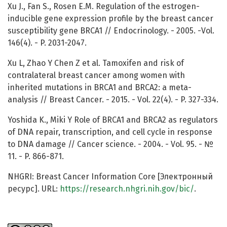
Xu J., Fan S., Rosen E.M. Regulation of the estrogen-
inducible gene expression profile by the breast cancer
susceptibility gene BRCA1 // Endocrinology. - 2005. -Vol.
146(4). - P. 2031-2047.
Xu L, Zhao Y Chen Z et al. Tamoxifen and risk of
contralateral breast cancer among women with
inherited mutations in BRCA1 and BRCA2: a meta-
analysis // Breast Cancer. - 2015. - Vol. 22(4). - P. 327-334.
Yoshida K., Miki Y Role of BRCA1 and BRCA2 as regulators
of DNA repair, transcription, and cell cycle in response
to DNA damage // Cancer science. - 2004. - Vol. 95. - №
11. - P. 866-871.
NHGRI: Breast Cancer Information Core [Электронный
ресурс]. URL:
https://research.nhgri.nih.gov/bic/
.