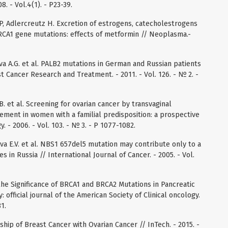
. - Vol.4(1). - P23-39.
P, Adlercreutz H. Excretion of estrogens, catecholestrogens
RCA1 gene mutations: effects of metformin // Neoplasma.-
va A.G. et al. PALB2 mutations in German and Russian patients
st Cancer Research and Treatment. - 2011. - Vol. 126. - № 2. -
 et al. Screening for ovarian cancer by transvaginal
ment in women with a familial predisposition: a prospective
 - 2006. - Vol. 103. - № 3. - P 1077-1082.
ova E.V. et al. NBS1 657del5 mutation may contribute only to a
s in Russia // International Journal of Cancer. - 2005. - Vol.
the Significance of BRCA1 and BRCA2 Mutations in Pancreatic
: official journal of the American Society of Clinical oncology.
1.
nship of Breast Cancer with Ovarian Cancer // InTech. - 2015. -