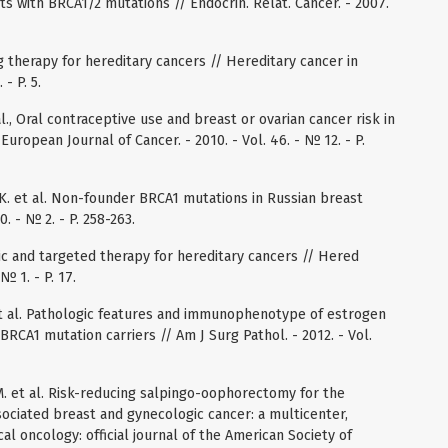
s with BRCA1/2 mutations // Endocrin. Relat. Cancer. - 2007.
 therapy for hereditary cancers // Hereditary cancer in
 - P. 5.
al., Oral contraceptive use and breast or ovarian cancer risk in
European Journal of Cancer. - 2010. - Vol. 46. - № 12. - P.
e K. et al. Non-founder BRCA1 mutations in Russian breast
. - № 2. - P. 258-263.
xic and targeted therapy for hereditary cancers // Hered
№ 1. - P. 17.
C. et al. Pathologic features and immunophenotype of estrogen
BRCA1 mutation carriers // Am J Surg Pathol. - 2012. - Vol.
M. et al. Risk-reducing salpingo-oophorectomy for the
ciated breast and gynecologic cancer: a multicenter,
cal oncology: official journal of the American Society of