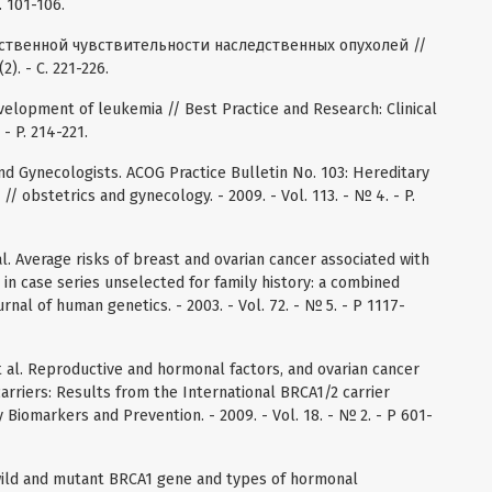
. 101-106.
ственной чувствительности наследственных опухолей //
). - C. 221-226.
velopment of leukemia // Best Practice and Research: Clinical
- P. 214-221.
nd Gynecologists. ACOG Practice Bulletin No. 103: Hereditary
/ obstetrics and gynecology. - 2009. - Vol. 113. - № 4. - P.
al. Average risks of breast and ovarian cancer associated with
n case series unselected for family history: a combined
urnal of human genetics. - 2003. - Vol. 72. - № 5. - P 1117-
t al. Reproductive and hormonal factors, and ovarian cancer
arriers: Results from the International BRCA1/2 carrier
Biomarkers and Prevention. - 2009. - Vol. 18. - № 2. - P 601-
 wild and mutant BRCA1 gene and types of hormonal