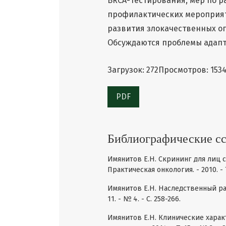
BRCA-тестирования, мер по р
профилактических мероприят
развития злокачественных оп
Обсуждаются проблемы адапт
Загрузок: 272
Просмотров: 153
PDF
Библиографические с
Имянитов Е.Н. Скрининг для лиц 
Практическая онкология. - 2010. - Т.
Имянитов Е.Н. Наследственный рак
11. - № 4. - C. 258-266.
Имянитов Е.Н. Клинические харак