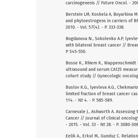
carcinogenesis // Future Oncol. - 2008
Berstein LM, Koskela A, Boyarkina M
and phytoestrogens in carriers of B
2010. - Vol. 57(4). - P. 333-338.
Bogdanova N., Sokolenko A.P, lyevle
with bilateral breast cancer // Brea
P 545-550.
Bosse K., Rhiem K., Wappenschmidt B.
ultrasound and serum CA125 measure
cohort study // Gynecologic oncology.
Buslov K.G., lyevleva A.G., Chekmari
limited fraction of breast cancer case
114. - № 4. - P. 585-589.
Carnevale J., Ashworth A. Assessing 
Cancer // Journal of clinical oncology
- 2015. - Vol. 33 - № 28. - P. 3080-308
£elik A., Erkul M., Gunduz C. Relatio