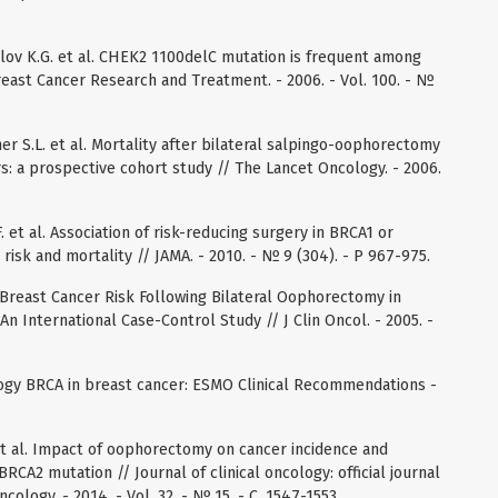
slov K.G. et al. CHEK2 1100delC mutation is frequent among
reast Cancer Research and Treatment. - 2006. - Vol. 100. - №
 S.L. et al. Mortality after bilateral salpingo-oophorectomy
s: a prospective cohort study // The Lancet Oncology. - 2006.
. et al. Association of risk-reducing surgery in BRCA1 or
risk and mortality // JAMA. - 2010. - № 9 (304). - P 967-975.
al. Breast Cancer Risk Following Bilateral Oophorectomy in
n International Case-Control Study // J Clin Oncol. - 2005. -
ogy BRCA in breast cancer: ESMO Clinical Recommendations -
P. et al. Impact of oophorectomy on cancer incidence and
RCA2 mutation // Journal of clinical oncology: official journal
cology. - 2014. - Vol. 32. - № 15. - C. 1547-1553.