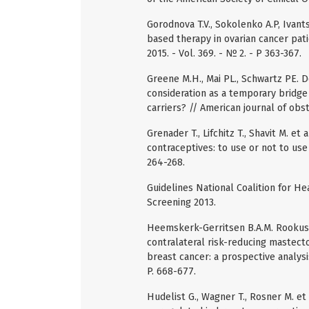
Gorodnova T.V., Sokolenko A.P, Ivant
based therapy in ovarian cancer pat
2015. - Vol. 369. - № 2. - P 363-367.
Greene M.H., Mai PL., Schwartz PE. 
consideration as a temporary bridge
carriers? // American journal of obste
Grenader T., Lifchitz T., Shavit M. e
contraceptives: to use or not to use 
264-268.
Guidelines National Coalition for H
Screening 2013.
Heemskerk-Gerritsen B.A.M. Rookus, A
contralateral risk-reducing mastecto
breast cancer: a prospective analysis 
P. 668-677.
Hudelist G., Wagner T., Rosner M. et 