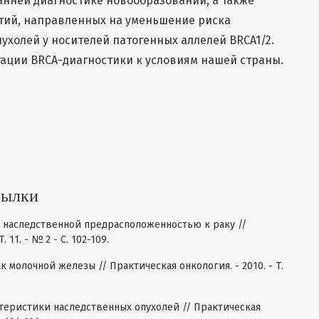
анней диагностике новообразований, а также
ий, направленных на уменьшение риска
ухолей у носителей патогенных аллелей BRCA1/2.
ации BRCA-диагностики к условиям нашей страны.
4
сылки
с наследственной предрасположенностью к раку //
 11. - № 2 - С. 102-109.
 молочной железы // Практическая онкология. - 2010. - Т.
теристики наследственных опухолей // Практическая