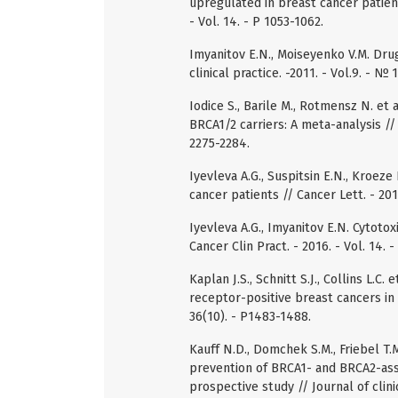
upregulated in breast cancer patient
- Vol. 14. - P 1053-1062.
Imyanitov E.N., Moiseyenko V.M. Drug
clinical practice. -2011. - Vol.9. - № 1.
Iodice S., Barile M., Rotmensz N. et 
BRCA1/2 carriers: A meta-analysis // 
2275-2284.
Iyevleva A.G., Suspitsin E.N., Kroez
cancer patients // Cancer Lett. - 2010
Iyevleva A.G., Imyanitov E.N. Cytoto
Cancer Clin Pract. - 2016. - Vol. 14. - 
Kaplan J.S., Schnitt S.J., Collins L.
receptor-positive breast cancers in 
36(10). - P1483-1488.
Kauff N.D., Domchek S.M., Friebel T.
prevention of BRCA1- and BRCA2-asso
prospective study // Journal of clini