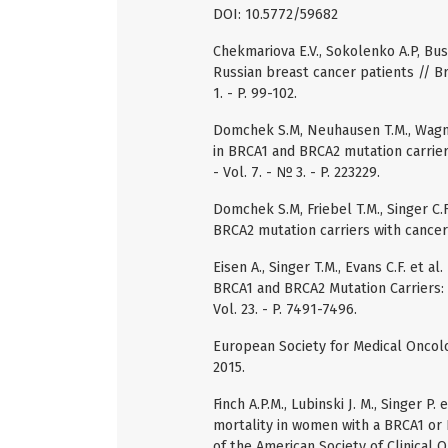
DOI: 10.5772/59682
Chekmariova E.V., Sokolenko A.P, Bu
Russian breast cancer patients // B
1. - P. 99-102.
Domchek S.M, Neuhausen T.M., Wagner
in BRCA1 and BRCA2 mutation carrier
- Vol. 7. - № 3. - P. 223229.
Domchek S.M, Friebel T.M., Singer C.F
BRCA2 mutation carriers with cancer 
Eisen A., Singer T.M., Evans C.F. et 
BRCA1 and BRCA2 Mutation Carriers: A
Vol. 23. - P. 7491-7496.
European Society for Medical Oncol
2015.
Finch A.P.M., Lubinski J. M., Singer 
mortality in women with a BRCA1 or B
of the American Society of Clinical On