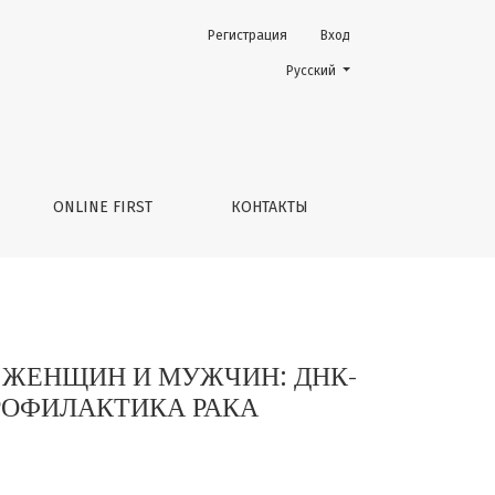
Регистрация
Вход
НИЕ, ДИАГНОСТИЧЕСКИЕ МЕРОПРИЯТИЯ И ПРОФИЛАКТИКА 
Change the language. The current 
Русский
ONLINE FIRST
КОНТАКТЫ
Х ЖЕНЩИН И МУЖЧИН: ДНК-
РОФИЛАКТИКА РАКА