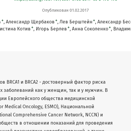
Опубликован 01.02.2017
+
+
+
в
Александр Щербаков
Лев Берштейн
Александр Бес
+
+
+
истина Котив
Игорь Берлев
Анна Соколенко
Владим
в BRCA1 и BRCA2 - достоверный фактор риска
 заболеваний как у женщин, так и у мужчин. В
ии Европейского общества медицинской
or Medical Oncology, ESMO), Национальной
ional Comprehensive Cancer Network, NCCN) и
обществ в отношении показаний для проведения