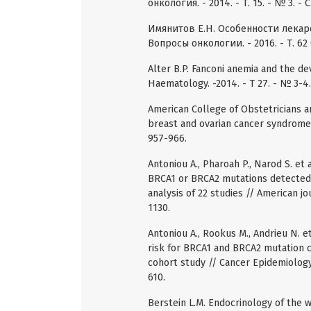
онкология. - 2014. - Т. 15. - № 3. - C
Имянитов Е.Н. Особенности лекар
Вопросы онкологии. - 2016. - Т. 62 (2
Alter B.P. Fanconi anemia and the de
Haematology. -2014. - Т 27. - № 3-4. 
American College of Obstetricians a
breast and ovarian cancer syndrome /
957-966.
Antoniou A., Pharoah P., Narod S. et 
BRCA1 or BRCA2 mutations detected i
analysis of 22 studies // American jo
1130.
Antoniou A., Rookus M., Andrieu N. e
risk for BRCA1 and BRCA2 mutation c
cohort study // Cancer Epidemiology 
610.
Berstein L.M. Endocrinology of the