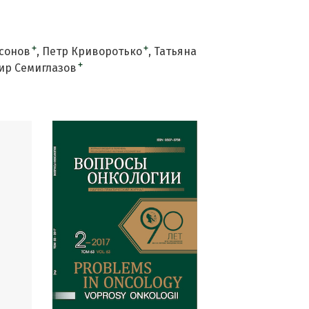
+
+
сонов
Петр Криворотько
Татьяна
+
ир Семиглазов