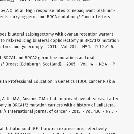
sov A.O. et al. High response rates to neoadjuvant platinum-
ients carrying germ-line BRCA mutation // Cancer Letters. -
Does bilateral salpingectomy with ovarian retention warrant
 to risk-reducing bilateral oophorectomy in BRCA1/2 mutation
trics and gynecology. - 2011. - Vol. 204. - № 1. - P. 19.e1-6.
t al. BRCA1 and BRCA2 germ-line mutations and oral
// Breast (Edinburgh, Scotland). - 2005. - Vol. 14. - № 4. - P
ealth Professional Education in Genetics HBOC Cancer Risk &
alfs M.A., Ausems C.M. et al. Improved overall survival after
my in BRCA1/2 mutation carriers with a history of unilateral
// International journal of cancer. - 2015. - Vol. 136. - № 3. -
al. Intratumoral IGF- I protein expression is selectively