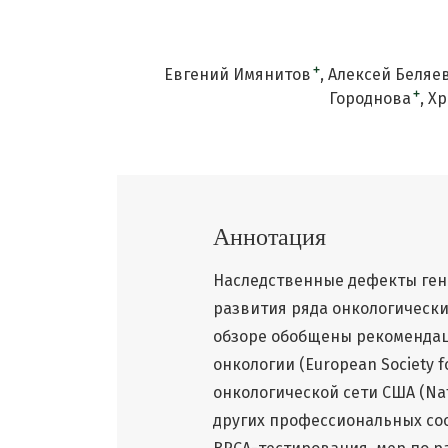
+
Евгений Имянитов
Алексей Беляе
+
Городнова
Хр
Аннотация
Наследственные дефекты гено
развития ряда онкологических
обзоре обобщены рекомендац
онкологии (European Society f
онкологической сети США (Nat
других профессиональных со