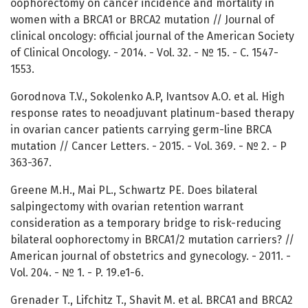
oophorectomy on cancer incidence and mortality in
women with a BRCA1 or BRCA2 mutation // Journal of
clinical oncology: official journal of the American Society
of Clinical Oncology. - 2014. - Vol. 32. - № 15. - C. 1547-
1553.
Gorodnova T.V., Sokolenko A.P, Ivantsov A.O. et al. High
response rates to neoadjuvant platinum-based therapy
in ovarian cancer patients carrying germ-line BRCA
mutation // Cancer Letters. - 2015. - Vol. 369. - № 2. - P
363-367.
Greene M.H., Mai PL., Schwartz PE. Does bilateral
salpingectomy with ovarian retention warrant
consideration as a temporary bridge to risk-reducing
bilateral oophorectomy in BRCA1/2 mutation carriers? //
American journal of obstetrics and gynecology. - 2011. -
Vol. 204. - № 1. - P. 19.e1-6.
Grenader T., Lifchitz T., Shavit M. et al. BRCA1 and BRCA2