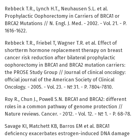
Rebbeck T.R., Lynch H.T., Neuhausen S.L. et al.
Prophylactic Oophorectomy in Carriers of BRCA1 or
BRCA2 Mutations // N. Engl. J. Med. - 2002. - Vol. 21. - P.
1616-1622.
Rebbeck T.R., Friebel T, Wagner T.R. et al. Effect of
shortterm hormone replacement therapy on breast
cancer risk reduction after bilateral prophylactic
oophorectomy in BRCA1 and BRCA2 mutation carriers:
the PROSE Study Group // Journal of clinical oncology:
official journal of the American Society of Clinical
Oncology. - 2005. - Vol. 23. - № 31. - P. 7804-7810.
Roy R., Chun J., Powell S.N. BRCA1 and BRCA2: different
roles in a common pathway of genome protection //
Nature reviews. Cancer. - 2012. - Vol. 12. - № 1. - P. 68-78.
Savage KI, Matchett KB, Barros EM et al. BRCA1
deficiency exacerbates estrogen-induced DNA damage