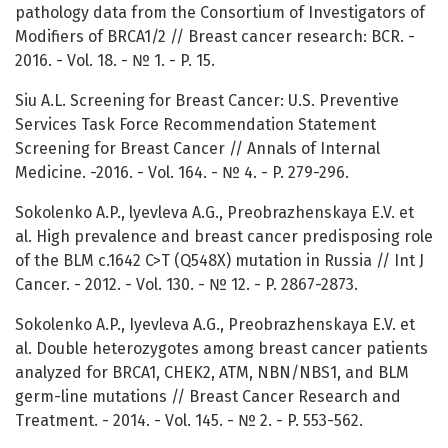
pathology data from the Consortium of Investigators of
Modifiers of BRCA1/2 // Breast cancer research: BCR. -
2016. - Vol. 18. - № 1. - P. 15.
Siu A.L. Screening for Breast Cancer: U.S. Preventive
Services Task Force Recommendation Statement
Screening for Breast Cancer // Annals of Internal
Medicine. -2016. - Vol. 164. - № 4. - P. 279-296.
Sokolenko A.P., lyevleva A.G., Preobrazhenskaya E.V. et
al. High prevalence and breast cancer predisposing role
of the BLM c.1642 C>T (Q548X) mutation in Russia // Int J
Cancer. - 2012. - Vol. 130. - № 12. - P. 2867-2873.
Sokolenko A.P., Iyevleva A.G., Preobrazhenskaya E.V. et
al. Double heterozygotes among breast cancer patients
analyzed for BRCA1, CHEK2, ATM, NBN/NBS1, and BLM
germ-line mutations // Breast Cancer Research and
Treatment. - 2014. - Vol. 145. - № 2. - P. 553-562.