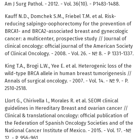
Am J Surg Pathol. - 2012. - Vol. 36(10). - P1483-1488.
Kauff N.D., Domchek S.M., Friebel T.M. et al. Risk-
reducing salpingo-oophorectomy for the prevention of
BRCA1- and BRCA2-associated breast and gynecologic
cancer: a multicenter, prospective study // Journal of
clinical oncology: official journal of the American Society
of Clinical Oncology. - 2008. - Vol. 26. - № 8. - P 1331-1337.
King T.A., Brogi L.W., Yee E. et al. Heterogenic loss of the
wild-type BRCA allele in human breast tumorigenesis //
Annals of surgical oncology. - 2007. - Vol. 14. - № 9. - P.
2510-2518.
Llort G., Chirivella I., Morales R. et al. SEOM clinical
guidelines in Hereditary Breast and ovarian cancer //
Clinical & translational oncology: official publication of
the Federation of Spanish Oncology Societies and of the
National Cancer Institute of Mexico. - 2015. - Vol. 17. -№
12. - P. 956-961.