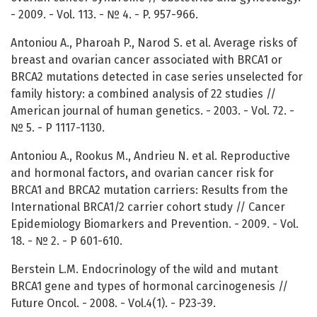
- 2009. - Vol. 113. - № 4. - P. 957-966.
Antoniou A., Pharoah P., Narod S. et al. Average risks of
breast and ovarian cancer associated with BRCA1 or
BRCA2 mutations detected in case series unselected for
family history: a combined analysis of 22 studies //
American journal of human genetics. - 2003. - Vol. 72. -
№ 5. - P 1117-1130.
Antoniou A., Rookus M., Andrieu N. et al. Reproductive
and hormonal factors, and ovarian cancer risk for
BRCA1 and BRCA2 mutation carriers: Results from the
International BRCA1/2 carrier cohort study // Cancer
Epidemiology Biomarkers and Prevention. - 2009. - Vol.
18. - № 2. - P 601-610.
Berstein L.M. Endocrinology of the wild and mutant
BRCA1 gene and types of hormonal carcinogenesis //
Future Oncol. - 2008. - Vol.4(1). - P23-39.