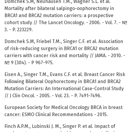
Domchek S.M, Neuhausen T.M., Wagner S.L. et al.
Mortality after bilateral salpingo-oophorectomy in
BRCA1 and BRCA2 mutation carriers: a prospective
cohort study // The Lancet Oncology. - 2006. - Vol. 7. - №
3. - P. 223229.
Domchek S.M, Friebel T.M., Singer C.F. et al. Association
of risk-reducing surgery in BRCA1 or BRCA2 mutation
carriers with cancer risk and mortality // JAMA. - 2010. -
№ 9 (304). - P 967-975.
Eisen A., Singer T.M., Evans C.F. et al. Breast Cancer Risk
Following Bilateral Oophorectomy in BRCA1 and BRCA2
Mutation Carriers: An International Case-Control Study
// J Clin Oncol. - 2005. - Vol. 23. - P. 7491-7496.
European Society for Medical Oncology BRCA in breast
cancer: ESMO Clinical Recommendations - 2015.
Finch A.P.M., Lubinski J. M., Singer P. et al. Impact of