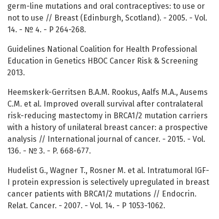
germ-line mutations and oral contraceptives: to use or
not to use // Breast (Edinburgh, Scotland). - 2005. - Vol.
14. - № 4. - P 264-268.
Guidelines National Coalition for Health Professional
Education in Genetics HBOC Cancer Risk & Screening
2013.
Heemskerk-Gerritsen B.A.M. Rookus, Aalfs M.A., Ausems
C.M. et al. Improved overall survival after contralateral
risk-reducing mastectomy in BRCA1/2 mutation carriers
with a history of unilateral breast cancer: a prospective
analysis // International journal of cancer. - 2015. - Vol.
136. - № 3. - P. 668-677.
Hudelist G., Wagner T., Rosner M. et al. Intratumoral IGF-
I protein expression is selectively upregulated in breast
cancer patients with BRCA1/2 mutations // Endocrin.
Relat. Cancer. - 2007. - Vol. 14. - P 1053-1062.