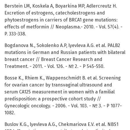
Berstein LM, Koskela A, Boyarkina MP, Adlercreutz H.
Excretion of estrogens, catecholestrogens and
phytoestrogens in carriers of BRCA1 gene mutations:
effects of metformin // Neoplasma.- 2010. - Vol. 57(4). -
P. 333-338.
Bogdanova N., Sokolenko A.P, lyevleva A.G. et al. PALB2
mutations in German and Russian patients with bilateral
breast cancer // Breast Cancer Research and
Treatment. - 2011. - Vol. 126. - № 2. - P 545-550.
Bosse K., Rhiem K., Wappenschmidt B. et al. Screening
for ovarian cancer by transvaginal ultrasound and
serum CA125 measurement in women with a familial
predisposition: a prospective cohort study //
Gynecologic oncology. - 2006. - Vol. 103. - № 3. - P 1077-
1082.
Buslov K.G., lyevleva A.G., Chekmariova E.V. et al. NBS1