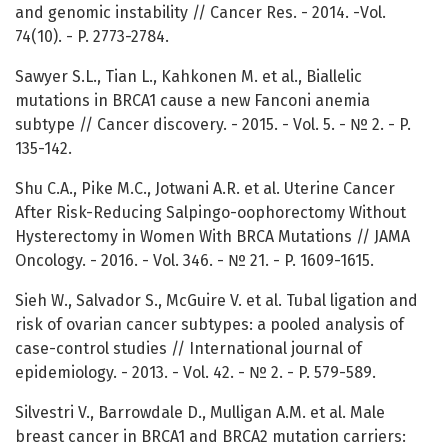
and genomic instability // Cancer Res. - 2014. -Vol.
74(10). - P. 2773-2784.
Sawyer S.L., Tian L., Kahkonen M. et al., Biallelic
mutations in BRCA1 cause a new Fanconi anemia
subtype // Cancer discovery. - 2015. - Vol. 5. - № 2. - P.
135-142.
Shu C.A., Pike M.C., Jotwani A.R. et al. Uterine Cancer
After Risk-Reducing Salpingo-oophorectomy Without
Hysterectomy in Women With BRCA Mutations // JAMA
Oncology. - 2016. - Vol. 346. - № 21. - P. 1609-1615.
Sieh W., Salvador S., McGuire V. et al. Tubal ligation and
risk of ovarian cancer subtypes: a pooled analysis of
case-control studies // International journal of
epidemiology. - 2013. - Vol. 42. - № 2. - P. 579-589.
Silvestri V., Barrowdale D., Mulligan A.M. et al. Male
breast cancer in BRCA1 and BRCA2 mutation carriers: