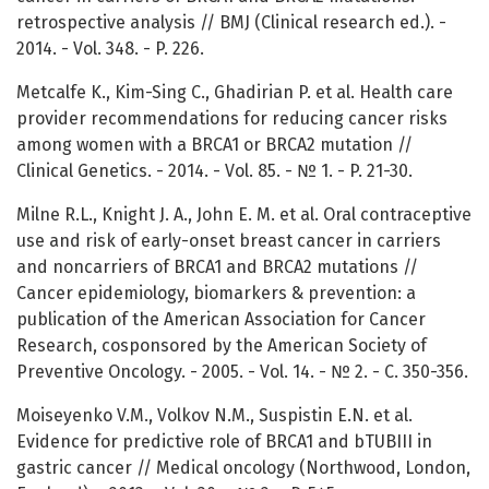
retrospective analysis // BMJ (Clinical research ed.). -
2014. - Vol. 348. - P. 226.
Metcalfe K., Kim-Sing C., Ghadirian P. et al. Health care
provider recommendations for reducing cancer risks
among women with a BRCA1 or BRCA2 mutation //
Clinical Genetics. - 2014. - Vol. 85. - № 1. - P. 21-30.
Milne R.L., Knight J. A., John E. M. et al. Oral contraceptive
use and risk of early-onset breast cancer in carriers
and noncarriers of BRCA1 and BRCA2 mutations //
Cancer epidemiology, biomarkers & prevention: a
publication of the American Association for Cancer
Research, cosponsored by the American Society of
Preventive Oncology. - 2005. - Vol. 14. - № 2. - C. 350-356.
Moiseyenko V.M., Volkov N.M., Suspistin E.N. et al.
Evidence for predictive role of BRCA1 and bTUBIII in
gastric cancer // Medical oncology (Northwood, London,