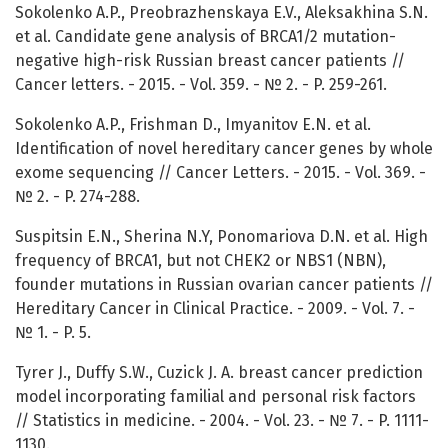
Sokolenko A.P., Preobrazhenskaya E.V., Aleksakhina S.N.
et al. Candidate gene analysis of BRCA1/2 mutation-
negative high-risk Russian breast cancer patients //
Cancer letters. - 2015. - Vol. 359. - № 2. - P. 259-261.
Sokolenko A.P., Frishman D., Imyanitov E.N. et al.
Identification of novel hereditary cancer genes by whole
exome sequencing // Cancer Letters. - 2015. - Vol. 369. -
№ 2. - P. 274-288.
Suspitsin E.N., Sherina N.Y, Ponomariova D.N. et al. High
frequency of BRCA1, but not CHEK2 or NBS1 (NBN),
founder mutations in Russian ovarian cancer patients //
Hereditary Cancer in Clinical Practice. - 2009. - Vol. 7. -
№ 1. - P. 5.
Tyrer J., Duffy S.W., Cuzick J. A. breast cancer prediction
model incorporating familial and personal risk factors
// Statistics in medicine. - 2004. - Vol. 23. - № 7. - P. 1111-
1130.