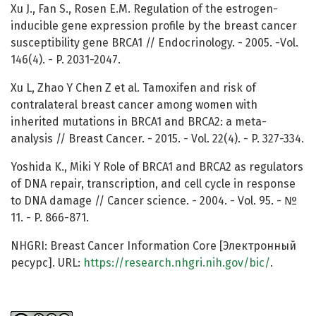
Xu J., Fan S., Rosen E.M. Regulation of the estrogen-
inducible gene expression profile by the breast cancer
susceptibility gene BRCA1 // Endocrinology. - 2005. -Vol.
146(4). - P. 2031-2047.
Xu L, Zhao Y Chen Z et al. Tamoxifen and risk of
contralateral breast cancer among women with
inherited mutations in BRCA1 and BRCA2: a meta-
analysis // Breast Cancer. - 2015. - Vol. 22(4). - P. 327-334.
Yoshida K., Miki Y Role of BRCA1 and BRCA2 as regulators
of DNA repair, transcription, and cell cycle in response
to DNA damage // Cancer science. - 2004. - Vol. 95. - №
11. - P. 866-871.
NHGRI: Breast Cancer Information Core [Электронный
ресурс]. URL:
https://research.nhgri.nih.gov/bic/
.