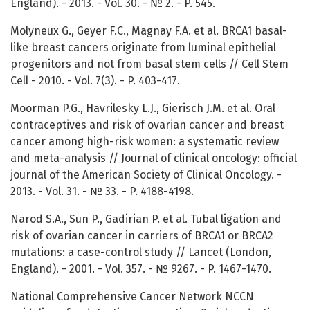
England). - 2013. - Vol. 30. - № 2. - P. 545.
Molyneux G., Geyer F.C., Magnay F.A. et al. BRCA1 basal-
like breast cancers originate from luminal epithelial
progenitors and not from basal stem cells // Cell Stem
Cell - 2010. - Vol. 7(3). - P. 403-417.
Moorman P.G., Havrilesky L.J., Gierisch J.M. et al. Oral
contraceptives and risk of ovarian cancer and breast
cancer among high-risk women: a systematic review
and meta-analysis // Journal of clinical oncology: official
journal of the American Society of Clinical Oncology. -
2013. - Vol. 31. - № 33. - P. 4188-4198.
Narod S.A., Sun P., Gadirian P. et al. Tubal ligation and
risk of ovarian cancer in carriers of BRCA1 or BRCA2
mutations: a case-control study // Lancet (London,
England). - 2001. - Vol. 357. - № 9267. - P. 1467-1470.
National Comprehensive Cancer Network NCCN