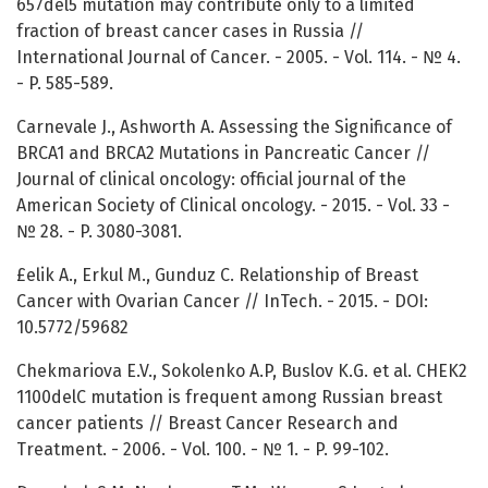
657del5 mutation may contribute only to a limited
fraction of breast cancer cases in Russia //
International Journal of Cancer. - 2005. - Vol. 114. - № 4.
- P. 585-589.
Carnevale J., Ashworth A. Assessing the Significance of
BRCA1 and BRCA2 Mutations in Pancreatic Cancer //
Journal of clinical oncology: official journal of the
American Society of Clinical oncology. - 2015. - Vol. 33 -
№ 28. - P. 3080-3081.
£elik A., Erkul M., Gunduz C. Relationship of Breast
Cancer with Ovarian Cancer // InTech. - 2015. - DOI:
10.5772/59682
Chekmariova E.V., Sokolenko A.P, Buslov K.G. et al. CHEK2
1100delC mutation is frequent among Russian breast
cancer patients // Breast Cancer Research and
Treatment. - 2006. - Vol. 100. - № 1. - P. 99-102.