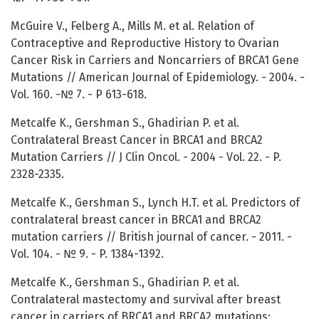
McGuire V., Felberg A., Mills M. et al. Relation of
Contraceptive and Reproductive History to Ovarian
Cancer Risk in Carriers and Noncarriers of BRCA1 Gene
Mutations // American Journal of Epidemiology. - 2004. -
Vol. 160. -№ 7. - P 613-618.
Metcalfe K., Gershman S., Ghadirian P. et al.
Contralateral Breast Cancer in BRCA1 and BRCA2
Mutation Carriers // J Clin Oncol. - 2004 - Vol. 22. - P.
2328-2335.
Metcalfe K., Gershman S., Lynch H.T. et al. Predictors of
contralateral breast cancer in BRCA1 and BRCA2
mutation carriers // British journal of cancer. - 2011. -
Vol. 104. - № 9. - P. 1384-1392.
Metcalfe K., Gershman S., Ghadirian P. et al.
Contralateral mastectomy and survival after breast
cancer in carriers of BRCA1 and BRCA2 mutations: