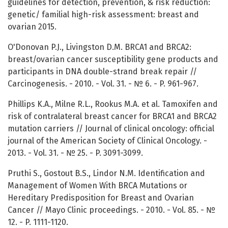
guidelines for detection, prevention, & risk reduction:
genetic/ familial high-risk assessment: breast and
ovarian 2015.
O'Donovan P.J., Livingston D.M. BRCA1 and BRCA2:
breast/ovarian cancer susceptibility gene products and
participants in DNA double-strand break repair //
Carcinogenesis. - 2010. - Vol. 31. - № 6. - P. 961-967.
Phillips K.A., Milne R.L., Rookus M.A. et al. Tamoxifen and
risk of contralateral breast cancer for BRCA1 and BRCA2
mutation carriers // Journal of clinical oncology: official
journal of the American Society of Clinical Oncology. -
2013. - Vol. 31. - № 25. - P. 3091-3099.
Pruthi S., Gostout B.S., Lindor N.M. Identification and
Management of Women With BRCA Mutations or
Hereditary Predisposition for Breast and Ovarian
Cancer // Mayo Clinic proceedings. - 2010. - Vol. 85. - №
12. - P. 1111-1120.