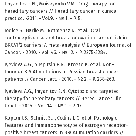
Imyanitov E.N., Moiseyenko V.M. Drug therapy for
hereditary cancers // Hereditary cancer in clinical
practice. -2011. - Vol.9. - № 1. - P. 5.
Iodice S., Barile M., Rotmensz N. et al., Oral
contraceptive use and breast or ovarian cancer risk in
BRCA1/2 carriers: A meta-analysis // European Journal of
Cancer. - 2010. - Vol. 46. - № 12. - P. 2275-2284.
Iyevleva A.G., Suspitsin E.N., Kroeze K. et al. Non-
founder BRCA1 mutations in Russian breast cancer
patients // Cancer Lett. - 2010. - № 2. - P. 258-263.
Iyevleva A.G., Imyanitov E.N. Cytotoxic and targeted
therapy for hereditary cancers // Hered Cancer Clin
Pract. - 2016. - Vol. 14. - № 1. - P. 17.
Kaplan J.S., Schnitt S.J., Collins L.C. et al. Pathologic
features and immunophenotype of estrogen receptor-
positive breast cancers in BRCA1 mutation carriers //