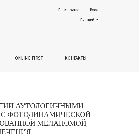
Регистрация
Вход
МОЗГОВЫМИ ДЕНДРИТНЫМИ КЛЕТКАМИ С ФОТОДИНАМИЧЕ
Change the language. The current 
Русский
ONLINE FIRST
КОНТАКТЫ
ПИИ АУТОЛОГИЧНЫМИ
 С ФОТОДИНАМИЧЕСКОЙ
РОВАННОЙ МЕЛАНОМОЙ,
ЛЕЧЕНИЯ