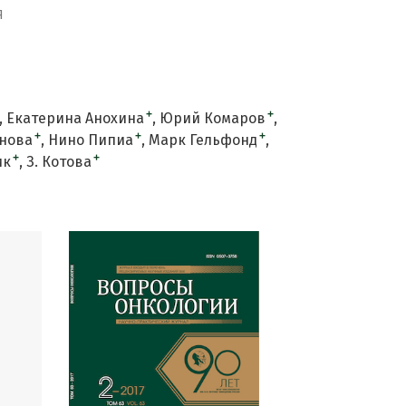
Я
+
+
Екатерина Анохина
Юрий Комаров
+
+
+
янова
Нино Пипиа
Марк Гельфонд
+
+
ик
З. Котова