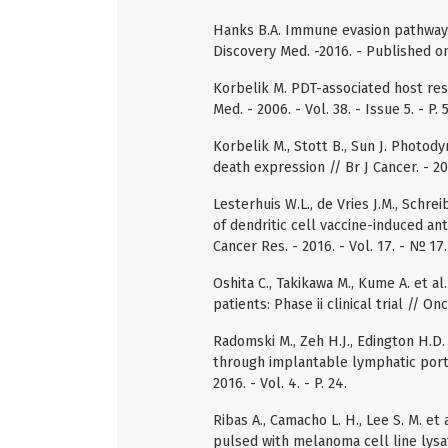
Hanks B.A. Immune evasion pathways 
Discovery Med. -2016. - Published o
Korbelik M. PDT-associated host res
Med. - 2006. - Vol. 38. - Issue 5. - P.
Korbelik M., Stott B., Sun J. Photo
death expression // Br J Cancer. - 200
Lesterhuis W.L., de Vries J.M., Schre
of dendritic cell vaccine-induced an
Cancer Res. - 2016. - Vol. 17. - № 17
Oshita C., Takikawa M., Kume A. et a
patients: Phase ii clinical trial // On
Radomski M., Zeh H.J., Edington H.D. 
through implantable lymphatic ports
2016. - Vol. 4. - P. 24.
Ribas A., Camacho L. H., Lee S. M. et
pulsed with melanoma cell line lysat