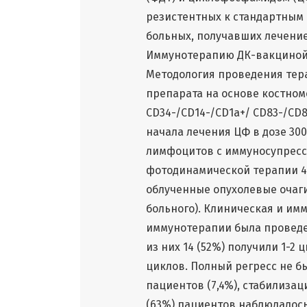
резистентных к стандартным 
больных, получавших лечение 
Иммунотерапию ДК-вакциной 
Методология проведения тер
препарата на основе костно
CD34-/CD14-/CD1a+/ CD83-/CD8
начала лечения ЦФ в дозе 30
лимфоцитов с иммуносупресс
фотодинамической терапии 4
облученные опухолевые очаги 
больного). Клиническая и и
иммунотерапии была проведе
из них 14 (52%) получили 1-2 
циклов. Полный регресс не бы
пациентов (7,4%), стабилизаци
(63%) пациентов наблюдалось