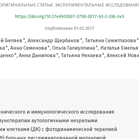
ОРИГИНАЛЬНЫЕ СТАТЬИ. ЭКСПЕРИМЕНТАЛЬНЫЕ ИССЛЕДОВАНИ
https://doi.org/10.37469/0507-3758-2017-63-2-336-345
Опубликован 01.02.2017
+
+
+
ей Беляев
Александр Щербаков
Татьяна Семиглазова
+
+
+
ва
Анна Семенова
Ольга Галиуллина
Наталья Емель
+
+
+
ценко
Анна Данилова
Татьяна Нехаева
Алексей Нов
инического и иммунологического исследования
мунотерапии аутологичными незрелыми
и клетками (ДК) с фотодинамической терапией
Ф) больных диссеминированной меланомой,