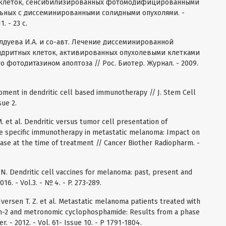
клеток, сенсибилизированных фотомодифицированными
ольных с диссеминированными солидными опухолями. -
. - 23 с.
алдуева И.А. и со-авт. Лечение диссеминированной
ндритных клеток, активированных опухолевыми клетками
фотодитазином апоптоза // Рос. Биотер. Журнал. - 2009.
lopment in dendritic cell based immunotherapy // J. Stem Cell
sue 2.
 M. et al. Dendritic versus tumor cell presentation of
ve specific immunotherapy in metastatic melanoma: Impact on
ease at the time of treatment // Cancer Biother Radiopharm. -
A.N. Dendritic cell vaccines for melanoma: past, present and
. - Vol.3. - № 4. - P. 273-289.
Iversen T. Z. et al. Metastatic melanoma patients treated with
ukin-2 and metronomic cyclophosphamide: Results from a phase
. - 2012. - Vol. 61- Issue 10. - P 1791-1804.