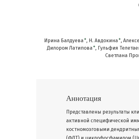
+
+
Ирина Балдуева
Н. Авдокина
Алекс
+
Дилором Латипова
Гульфия Телетае
Светлана Про
Аннотация
Представлены результаты кл
активной специфической им
костномозговыми дендритным
(ФДТ) и циклофосфамидом (Ц