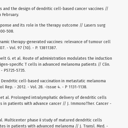
and the design of dendritic cell-based cancer vaccines //
n February.
ponse and its role in the therapy outcome // Lasers surg
 500-508.
dynamic therapy-generated vaccines: relevance of tumour cell
7. - Vol. 97 (10). - P. 13811387.
ibelt G. et al. Route of administration modulates the induction
tigen-specific T cells in advanced melanoma patients // Clin.
. - P5725-5735.
l. Dendritic cell-based vaccination in metastatic melanoma
col Rep. - 2012. - Vol. 28. -Issue 4. - P 1131-1138.
et al. Prolonged intralymphatic delivery of dendritic cells
 in patients with advance cancer // J. ImmonoTher. Cancer -
 al. Multicenter phase ii study of matured dendritic cells
es in patients with advanced melanoma // J. Transl. Med. -