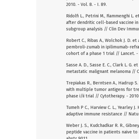
2010. - Vol. 8. - I. 89.
Ridolfi L., Petrini M., Fiammenghi L.
after dendritic cell-based vaccine 
subgroup analysis // Clin Dev Immunol
Robert C., Ribas A., Wolchok J. D. 
pembroli-zumab in ipilimumab-refr
cohort of a phase 1 trial // Lancet. -
Sasse A. D., Sasse E. C., Clark L. G
metastatic malignant melanoma // Co
Trepiakas R., Berntsen A., Hadrup S. 
with multiple tumor antigens for t
phase i/ii trial // Cytotherapy. - 2010.
Tumeh P C., Harview C. L., Yearley J.
adaptive immune resistance // Nature.
Weber J. S., Kudchadkar R. R., Gibney 
peptide vaccine in patients naive to or
abstr 9011.