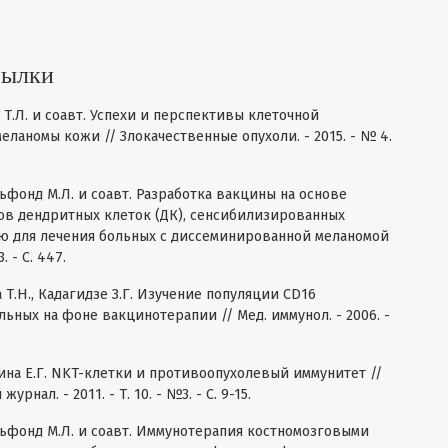
сылки
а Т.Л. и соавт. Успехи и перспективы клеточной
ланомы кожи // Злокачественные опухоли. - 2015. - № 4.
льфонд М.Л. и соавт. Разработка вакцины на основе
в дендритных клеток (ДК), сенсибилизированных
 для лечения больных с диссеминированной меланомой
. - С. 447.
на Т.Н., Кадагидзе З.Г. Изучение популяции CD16
ьных на фоне вакцинотерапии // Мед. иммунол. - 2006. -
авина Е.Г. NKT-клетки и противоопухолевый иммунитет //
нал. - 2011. - Т. 10. - №3. - С. 9-15.
ельфонд М.Л. и соавт. Иммунотерапия костномозговыми