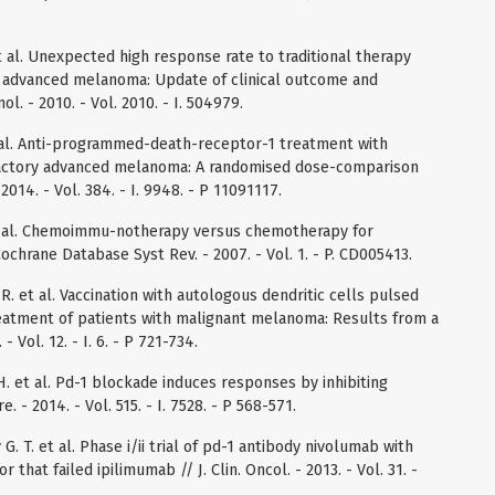
 et al. Unexpected high response rate to traditional therapy
in advanced melanoma: Update of clinical outcome and
. - 2010. - Vol. 2010. - I. 504979.
et al. Anti-programmed-death-receptor-1 treatment with
actory advanced melanoma: A randomised dose-comparison
 2014. - Vol. 384. - I. 9948. - P 11091117.
. et al. Chemoimmu-notherapy versus chemotherapy for
chrane Database Syst Rev. - 2007. - Vol. 1. - P. CD005413.
R. et al. Vaccination with autologous dendritic cells pulsed
reatment of patients with malignant melanoma: Results from a
 - Vol. 12. - I. 6. - P 721-734.
 H. et al. Pd-1 blockade induces responses by inhibiting
 - 2014. - Vol. 515. - I. 7528. - P 568-571.
G. T. et al. Phase i/ii trial of pd-1 antibody nivolumab with
 that failed ipilimumab // J. Clin. Oncol. - 2013. - Vol. 31. -