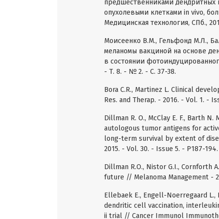
предшественниками дендритных 
опухолевыми клетками in vivo, б
Медицинская технология, СПб., 2011
Моисеенко В.М., Гельфонд М.Л., Б
меланомы вакциной на основе де
в состоянии фотоиндуцированного 
- Т. 8. - № 2. - С. 37-38.
Bora C.R., Martinez L. Clinical deve
Res. and Therap. - 2016. - Vol. 1. - Is
Dillman R. O., McClay E. F., Barth N.
autologous tumor antigens for acti
long-term survival by extent of dis
2015. - Vol. 30. - Issue 5. - P187-194.
Dillman R.O., Nistor G.I., Cornforth 
future // Melanoma Management - 2016
Ellebaek E., Engell-Noerregaard L., 
dendritic cell vaccination, interle
ii trial // Cancer Immunol Immunother