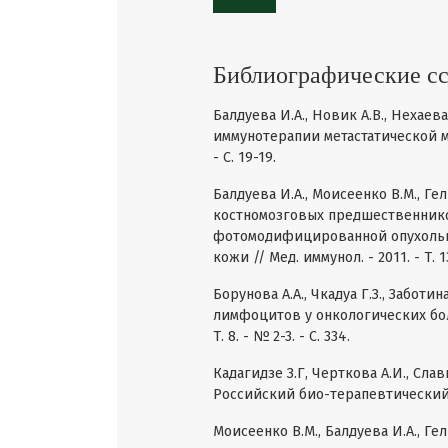
Библиографические с
Балдуева И.А., Новик А.В., Нехаев
иммунотерапии метастатической ме
- С. 19-19.
Балдуева И.А., Моисеенко В.М., Ге
костномозговых предшественнико
фотомодифицированной опухолью
кожи // Мед. иммунол. - 2011. - Т. 13
Борунова А.А., Чкадуа Г.З., Заботи
лимфоцитов у онкологических бол
Т. 8. - № 2-3. - С. 334.
Кадагидзе З.Г, Черткова А.И., Сл
Российский био-терапевтический жур
Моисеенко В.М., Балдуева И.А., Г