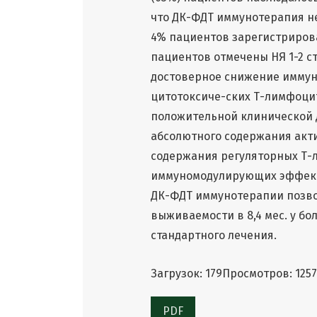
что ДК-ФДТ иммунотерапия не
4% пациентов зарегистрирова
пациентов отмечены НЯ 1-2 с
достоверное снижение иммун
цитотоксиче-ских Т-лимфоцит
положительной клинической 
абсолютного содержания акт
содержания регуляторных Т-
иммуномодулирующих эффект
ДК-ФДТ иммунотерапии позво
выживаемости в 8,4 мес. у б
стандартного лечения.
Загрузок: 179
Просмотров: 1257
PDF