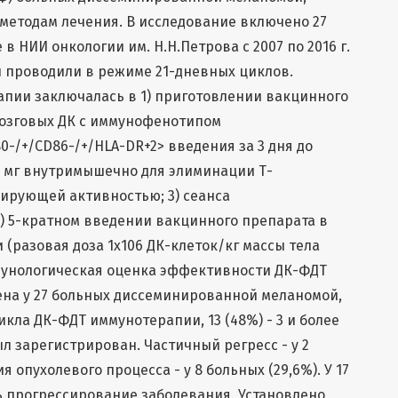
методам лечения. В исследование включено 27
в НИИ онкологии им. Н.Н.Петрова с 2007 по 2016 г.
проводили в режиме 21-дневных циклов.
апии заключалась в 1) приготовлении вакцинного
мозговых ДК с иммунофенотипом
0-/+/CD86-/+/HLA-DR+2> введения за 3 дня до
0 мг внутримышечно для элиминации Т-
ирующей активностью; 3) сеанса
) 5-кратном введении вакцинного препарата в
(разовая доза 1х106 ДК-клеток/кг массы тела
ммунологическая оценка эффективности ДК-ФДТ
на у 27 больных диссеминированной меланомой,
цикла ДК-ФДТ иммунотерапии, 13 (48%) - 3 и более
л зарегистрирован. Частичный регресс - у 2
я опухолевого процесса - у 8 больных (29,6%). У 17
 прогрессирование заболевания. Установлено,