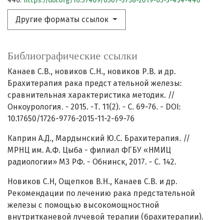
440.
https://doi.org/10.37469/0507-3758-2019-65-3-434-440
Другие форматы ссылок
Библиографические ссылки
Канаев С.В., новиков С.Н., новиков Р.В. и др.
Брахитерапия рака предст ательной железы:
сравнительная характеристика методик. //
Онкоурология. - 2015. -Т. 11(2). - С. 69-76. - DOI:
10.17650/1726-9776-2015-11-2-69-76
Каприн А.Д., Мардынский Ю.С. Брахитерапия. //
МРНЦ им. А.Ф. Цыба - филиал ФГБУ «НМИЦ
радиологии» МЗ РФ. - Обнинск, 2017. - С. 142.
Новиков С.Н, Ощепков В.Н., Канаев С.В. и др.
Рекомендации по лечению рака предстательной
железы с помощью высокомощностной
внутритканевой лучевой терапии (брахитерапии).