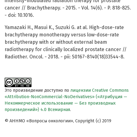
intensity-modulated radiation therapy for prostate
cancer // Brachytherapy. - 2015. - Vol. 14(6). - P. 818-825.
- doi: 10.1016.
Yamazaki H., Masui K., Suzuki G. at al. High-dose-rate
brachytherapy monotherapy versus low-dose-rate
brachytherapy with or without external beam
radiotherapy for clinically localized prostate cancer //
Radiother. Oncol. - 2018. - pii: S0167-8140(18)33544-8.
Это произведение доступно по
лицензии Creative Commons
«Attribution-NonCommercial-NoDerivatives» («Атрибуция —
Некоммерческое использование — Без производных
произведений») 4.0 Всемирная
.
© АННМО «Вопросы онкологии», Copyright (c) 2019