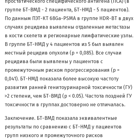
простатического специфического антигена (ПСА) (в
группе БТ-ВМД - 2 пациента, БТ-НМД - 5 пациентов).
По данным ПЭТ-КТ 68Ga-PSMA в группе HDR-BT в двух
случаях рецидива выявлены отдаленные метастазы
в кости скелета и регионарные лимфатические узлы.
В группе БТ-НМД у 4 пациентов из 5 был выявлен
местный рецидив опухоли (р = 0,085). Все случаи
рецидива были выявлены у пациентов с
промежуточным риском прогрессирования (р =
0,041). БТ-НМД показала более высокую частоту
развития ранней генитоуринарной токсичности (ГУ)
>2 степени, чем БТ-ВМД (p < 0.05). Частота поздней ГУ
токсичности в группах достоверно не отличалась.
Заключение. БТ-ВМД показала эквивалентные
результаты по сравнению с БТ-НМД у пациентов
групп низкого и промежуточного рисков