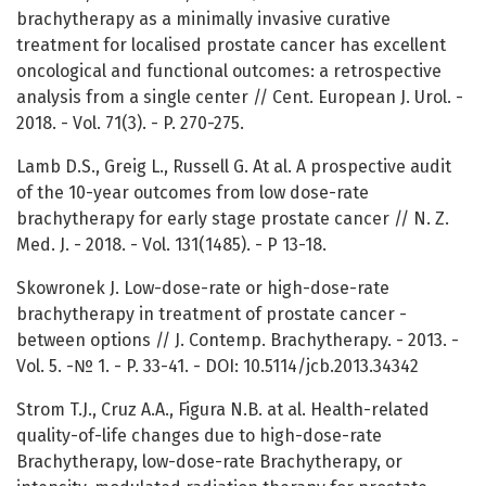
brachytherapy as a minimally invasive curative
treatment for localised prostate cancer has excellent
oncological and functional outcomes: a retrospective
analysis from a single center // Cent. European J. Urol. -
2018. - Vol. 71(3). - P. 270-275.
Lamb D.S., Greig L., Russell G. At al. A prospective audit
of the 10-year outcomes from low dose-rate
brachytherapy for early stage prostate cancer // N. Z.
Med. J. - 2018. - Vol. 131(1485). - P 13-18.
Skowronek J. Low-dose-rate or high-dose-rate
brachytherapy in treatment of prostate cancer -
between options // J. Contemp. Brachytherapy. - 2013. -
Vol. 5. -№ 1. - P. 33-41. - DOI: 10.5114/jcb.2013.34342
Strom T.J., Cruz A.A., Figura N.B. at al. Health-related
quality-of-life changes due to high-dose-rate
Brachytherapy, low-dose-rate Brachytherapy, or