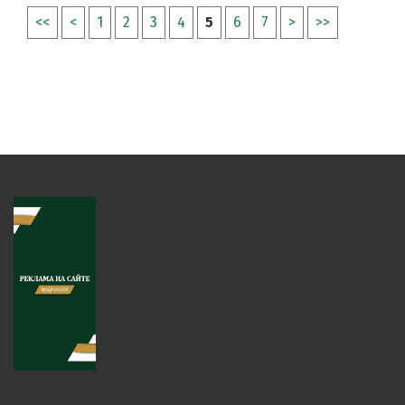
<<
<
1
2
3
4
5
6
7
>
>>