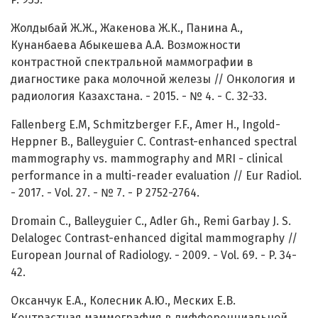
Жолдыбай Ж.Ж., Жакенова Ж.К., Панина А.,
Кунанбаева Абыкешева А.А. Возможности
контрастной спектральной маммографии в
диагностике рака молочной железы // Онкология и
радиология Казахстана. - 2015. - № 4. - С. 32-33.
Fallenberg E.M, Schmitzberger F.F., Amer H., Ingold-
Heppner B., Balleyguier C. Contrast-enhanced spectral
mammography vs. mammography and MRI - clinical
performance in a multi-reader evaluation // Eur Radiol.
- 2017. - Vol. 27. - № 7. - P 2752-2764.
Dromain C., Balleyguier C., Adler Gh., Remi Garbay J. S.
Delalogec Contrast-enhanced digital mammography //
European Journal of Radiology. - 2009. - Vol. 69. - P. 34-
42.
Оксанчук Е.А., Колесник А.Ю., Меских Е.В.
Контрастная маммография в дифференциальной