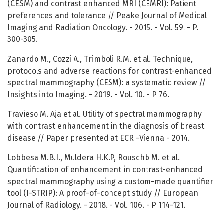
(CESM) and contrast enhanced MRI (CEMRI): Patient
preferences and tolerance // Peake Journal of Medical
Imaging and Radiation Oncology. - 2015. - Vol. 59. - P.
300-305.
Zanardo M., Cozzi A., Trimboli R.M. et al. Technique,
protocols and adverse reactions for contrast-enhanced
spectral mammography (CESM): a systematic review //
Insights into Imaging. - 2019. - Vol. 10. - P 76.
Travieso M. Aja et al. Utility of spectral mammography
with contrast enhancement in the diagnosis of breast
disease // Paper presented at ECR -Vienna - 2014.
Lobbesa M.B.I., Muldera H.K.P, Rouschb M. et al.
Quantification of enhancement in contrast-enhanced
spectral mammography using a custom-made quantifier
tool (I-STRIP): A proof-of-concept study // European
Journal of Radiology. - 2018. - Vol. 106. - P 114-121.