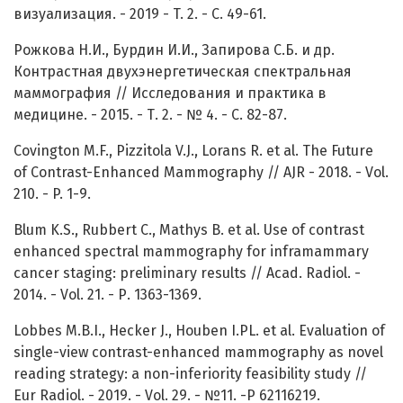
визуализация. - 2019 - T. 2. - C. 49-61.
Рожкова Н.И., Бурдин И.И., Запирова С.Б. и др.
Контрастная двухэнергетическая спектральная
маммография // Исследования и практика в
медицине. - 2015. - Т. 2. - № 4. - С. 82-87.
Covington M.F., Pizzitola V.J., Lorans R. et al. The Future
of Contrast-Enhanced Mammography // AJR - 2018. - Vol.
210. - P. 1-9.
Blum K.S., Rubbert C., Mathys B. et al. Use of contrast
enhanced spectral mammography for inframammary
cancer staging: preliminary results // Acad. Radiol. -
2014. - Vol. 21. - Р. 1363-1369.
Lobbes M.B.I., Hecker J., Houben I.PL. et al. Evaluation of
single-view contrast-enhanced mammography as novel
reading strategy: a non-inferiority feasibility study //
Eur Radiol. - 2019. - Vol. 29. - №11. -P 62116219.