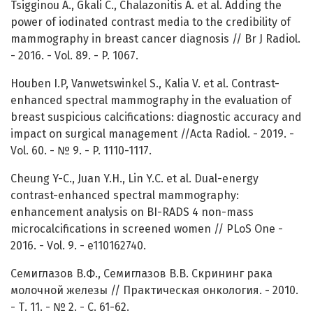
Tsigginou A., Gkali C., Chalazonitis A. et al. Adding the
power of iodinated contrast media to the credibility of
mammography in breast cancer diagnosis // Br J Radiol.
- 2016. - Vol. 89. - P. 1067.
Houben I.P, Vanwetswinkel S., Kalia V. et al. Contrast-
enhanced spectral mammography in the evaluation of
breast suspicious calcifications: diagnostic accuracy and
impact on surgical management //Acta Radiol. - 2019. -
Vol. 60. - № 9. - P. 1110-1117.
Cheung Y-C., Juan Y.H., Lin Y.C. et al. Dual-energy
contrast-enhanced spectral mammography:
enhancement analysis on BI-RADS 4 non-mass
microcalcifications in screened women // PLoS One -
2016. - Vol. 9. - e110162740.
Семиглазов В.Ф., Семиглазов В.В. Скрининг рака
молочной железы // Практическая онкология. - 2010.
- Т. 11. - № 2. - C. 61-62.