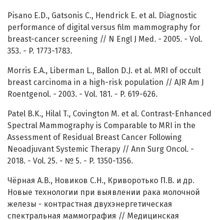
Pisano E.D., Gatsonis C., Hendrick E. et al. Diagnostic
performance of digital versus film mammography for
breast-cancer screening // N Engl J Med. - 2005. - Vol.
353. - P. 1773-1783.
Morris E.A., Liberman L., Ballon D.J. et al. MRI of occult
breast carcinoma in a high-risk population // AJR Am J
Roentgenol. - 2003. - Vol. 181. - P. 619-626.
Patel B.K., Hilal T., Covington M. et al. Contrast-Enhanced
Spectral Mammography is Comparable to MRI in the
Assessment of Residual Breast Cancer Following
Neoadjuvant Systemic Therapy // Ann Surg Oncol. -
2018. - Vol. 25. - № 5. - P. 1350-1356.
Чёрная А.В., Новиков С.Н., Криворотько П.В. и др.
Новые технологии при выявлении рака молочной
железы - контрастная двухэнергетическая
спектральная маммография // Медицинская