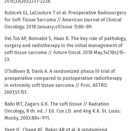
2015;33(20):2231–2238.
Kubicek GJ, LaCouture T et al. Preoperative Radiosurgery
for Soft Tissue Sarcoma // American Journal of Clinical
Oncology. 2018 January;41(Issue 1):86–89.
Dei Tos AP, Bonvalot S, Haas R. The key role of pathology,
surgery and radiotherapy in the initial management of
soft tissue sarcoma // Future Oncol. 2018 May;14(10s):15–
23.
O’Sullivan B, Davis A. A randomized phasa III trial of
preoperative compared to postoperative radiotherapy
in extremity soft tissue sarcoma // Proc. ASTRO.
2001;51:151.
Ballo MT, Zagars G.K. The soft tissue // Radiation
Oncology, 8 th. ed. / Ed. Cox J.D. and Ang K.K. St. Louis:
Mosby, 2003:884–911.
Yang JC, Cbang AE, Baker AR et al. A randomized