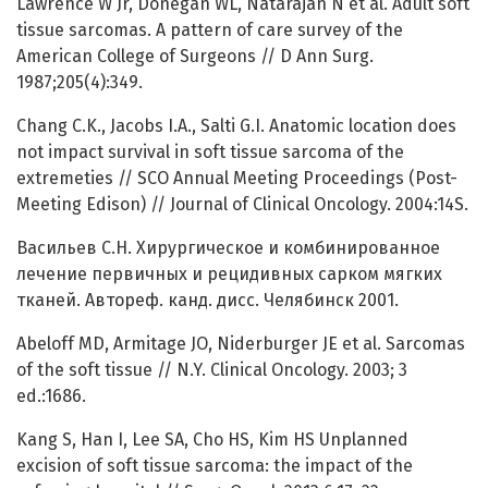
Lawrence W Jr, Donegan WL, Natarajan N et al. Adult soft
tissue sarcomas. A pattern of care survey of the
American College of Surgeons // D Ann Surg.
1987;205(4):349.
Chang C.K., Jacobs I.A., Salti G.I. Anatomic location does
not impact survival in soft tissue sarcoma of the
extremeties // SCO Annual Meeting Proceedings (Post-
Meeting Edison) // Journal of Clinical Oncology. 2004:14S.
Васильев С.Н. Хирургическое и комбинированное
лечение первичных и рецидивных сарком мягких
тканей. Автореф. канд. дисс. Челябинск 2001.
Abeloff MD, Armitage JO, Niderburger JE et al. Sarcomas
of the soft tissue // N.Y. Clinical Oncology. 2003; 3
ed.:1686.
Kang S, Han I, Lee SA, Cho HS, Kim HS Unplanned
excision of soft tissue sarcoma: the impact of the