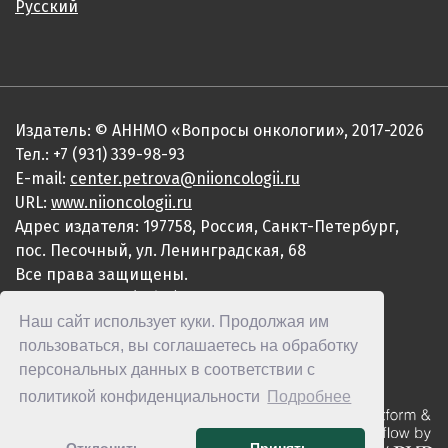
Русский
Издатель: © АННМО «Вопросы онкологии», 2017-2026
Тел.: +7 (931) 339-98-93
E-mail:
center.petrova@niioncologii.ru
URL:
www.niioncologii.ru
Адрес издателя: 197758, Россия, Санкт-Петербург,
пос. Песочный, ул. Ленинградская, 68
Все права защищены.
ISSN 0507-3758 (Print)
Наш сайт использует куки. Продолжая им
ISSN 2949-4915 (Online)
пользоваться, вы соглашаетесь на обработку
персональных данных в соответствии с
политикой конфиденциальности
Подробнее