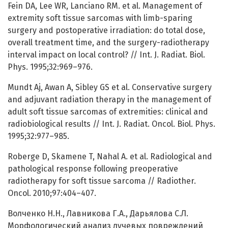
Fein DA, Lee WR, Lanciano RM. et al. Management of
extremity soft tissue sarcomas with limb-sparing
surgery and postoperative irradiation: do total dose,
overall treatment time, and the surgery-radiotherapy
interval impact on local control? // Int. J. Radiat. Biol.
Phys. 1995;32:969–976.
Mundt Aj, Awan A, Sibley GS et al. Conservative surgery
and adjuvant radiation therapy in the management of
adult soft tissue sarcomas of extremities: clinical and
radiobiological results // Int. J. Radiat. Oncol. Biol. Phys.
1995;32:977–985.
Roberge D, Skamene T, Nahal A. et al. Radiological and
pathological response following preoperative
radiotherapy for soft tissue sarcoma // Radiother.
Oncol. 2010;97:404–407.
Волченко Н.Н., Лавникова Г.А., Дарьялова С.Л.
Морфологический анализ лучевых повреждений