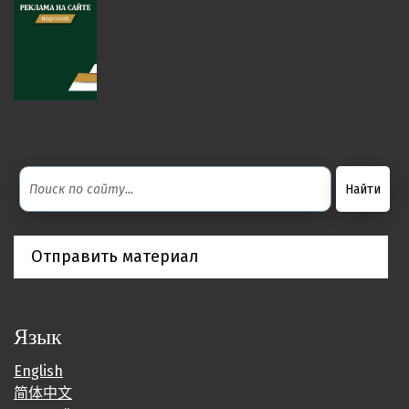
Отправить материал
Язык
English
简体中文