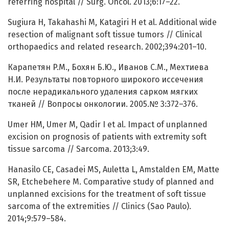
referring hospital // Surg. Oncol. 2013;6:17–22.
Sugiura H, Takahashi M, Katagiri H et al. Additional wide
resection of malignant soft tissue tumors // Clinical
orthopaedics and related research. 2002;394:201–10.
Карапетян P.M., Бохян Б.Ю., Иванов С.М., Мехтиева
Н.И. Результаты повторного широкого иссечения
после нерадикального удаления сарком мягких
тканей // Вопросы онкологии. 2005.№ 3:372–376.
Umer HM, Umer M, Qadir I et al. Impact of unplanned
excision on prognosis of patients with extremity soft
tissue sarcoma // Sarcoma. 2013;3:49.
Hanasilo CE, Casadei MS, Auletta L, Amstalden EM, Matte
SR, Etchebehere M. Comparative study of planned and
unplanned excisions for the treatment of soft tissue
sarcoma of the extremities // Clinics (Sao Paulo).
2014;9:579–584.