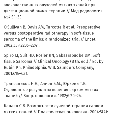
злокачественных опухолей мягких тканей при
дистанционной гамма-терапии // Мед радиология.
№4:31–35.
O’Sullivan B, Davis AМ, Turcotte R et al. Preoperative
versus postoperative radiotherapy in soft-tissue
sarcoma of the limbs: a randomized trial // Lncet.
2002;359:2235–2241.
Spiro I.J, Suit HD, Rosier RN, Sabasrabudbe DM. Soft
tissue Sarcoma // Clinical Oncology (8 th. ed.) / Ed. by
Rubin Ph. Philadelphia: W.B. Saunders Company,
2001:615–631.
Трапезников Н.Н., Алиев Б.М., Юрьева Т.В.
Отдаленные результаты лечения сарком мягких
тканей // Вопр. онкологии. 1982;6:20–24.
Канаев С.В. Возможности лучевой терапии сарком
мягких тканей // Практическая онкология . 2004;5(4):