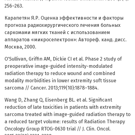
256–263.
Карапетян Я.Р. Оценка эффективности и факторы
прогноза радиохирургического лечения больных
саркомами мягких тканей с использованием
аппаратов «микроселектрон»: Автореф. канд. дисс.
Москва, 2000.
O'Sullivan, Griffin AM, Dickie CI et al. Phase 2 study of
preoperative image-guided intensity-modulated
radiation therapy to reduce wound and combined
modality morbidities in lower extremity soft tissue
sarcoma // Cancer. 2013;119(10):1878–1884.
Wang D, Zhang Q, Eisenberg BL. et al. Significant
reduction of late toxicities in patients with extremity
sarcoma treated with image-guided radiation therapy to
a reduced target volume: results of Radiation Therapy
Oncology Group RTOG-0630 trial // J. Clin. Oncol.