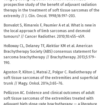
prospective study of the benefit of adjuvant radiation
therapy in the treatment of soft tissue sarcomas of the
extremity // J. Clin. Oncol. 1998;16:197–203.
Bonvalot S, Rimareix F, Paumier A et al. What is new in
the local approach of limb sarcomas and desmoid
tumours? // Cancer Radiother. 2010;10:455–459.
Holloway CL, Delaney TF, Alektiar KM et al. American
Brachytherapy Society (ABS) consensus statement for
sarcoma brachytherapy // Brachytherapy. 2013;5:179–
190.
Agoston P, Kliton J, Matrai Z, Polgar C. Radiotherapy of
soft tissue sarcomas of the extremities and superficial
trunk // Magy. Onkol. 2014;3:65–76.
Pellizzon AC. Evidence and clinical outcomes of adult
soft tissue sarcomas of the extremities treated with
adjuvant high-dose-rate brachytherapy — a literature