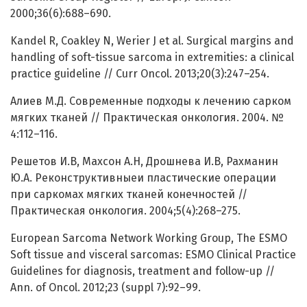
2000;36(6):688–690.
Kandel R, Coakley N, Werier J et al. Surgical margins and
handling of soft-tissue sarcoma in extremities: a clinical
practice guideline // Curr Oncol. 2013;20(3):247–254.
Алиев М.Д. Современные подходы к лечению сарком
мягких тканей // Практическая онкология. 2004. №
4:112–116.
Решетов И.В, Махсон А.Н, Дрошнева И.В, Рахманин
Ю.А. Реконструктивныеи пластические операции
при саркомах мягких тканей конечностей //
Практическая онкология. 2004;5(4):268–275.
European Sarcoma Network Working Group, The ESMO
Soft tissue and visceral sarcomas: ESMO Clinical Practice
Guidelines for diagnosis, treatment and follow-up //
Ann. of Oncol. 2012;23 (suppl 7):92–99.