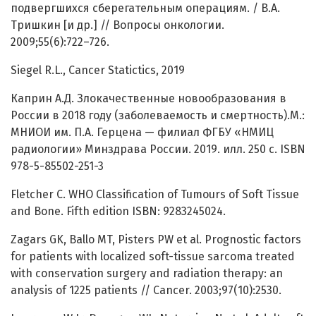
подвергшихся сберегательным операциям. / В.А.
Тришкин [и др.] // Вопросы онкологии.
2009;55(6):722–726.
Siegel R.L., Cancer Statictics, 2019
Каприн А.Д. Злокачественные новообразования в
России в 2018 году (заболеваемость и смертность).М.:
МНИОИ им. П.А. Герцена — филиал ФГБУ «НМИЦ
радиологии» Минздрава России. 2019. илл. 250 с. ISBN
978-5-85502-251-3
Fletcher C. WHO Classification of Tumours of Soft Tissue
and Bone. Fifth edition ISBN: 9283245024.
Zagars GK, Ballo MT, Pisters PW et al. Prognostic factors
for patients with localized soft-tissue sarcoma treated
with conservation surgery and radiation therapy: an
analysis of 1225 patients // Cancer. 2003;97(10):2530.