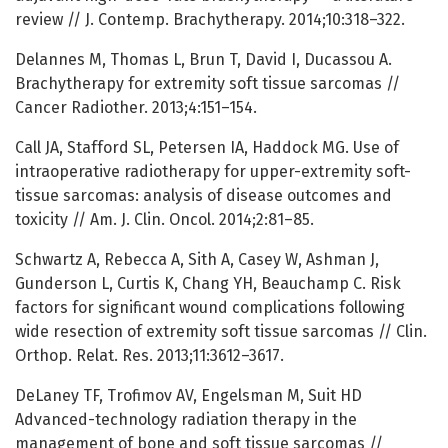
review // J. Contemp. Brachytherapy. 2014;10:318–322.
Delannes M, Thomas L, Brun T, David I, Ducassou A.
Brachytherapy for extremity soft tissue sarcomas //
Cancer Radiother. 2013;4:151–154.
Call JA, Stafford SL, Petersen IA, Haddock MG. Use of
intraoperative radiotherapy for upper-extremity soft-
tissue sarcomas: analysis of disease outcomes and
toxicity // Am. J. Clin. Oncol. 2014;2:81–85.
Schwartz A, Rebecca A, Sith A, Casey W, Ashman J,
Gunderson L, Curtis K, Chang YH, Beauchamp C. Risk
factors for significant wound complications following
wide resection of extremity soft tissue sarcomas // Clin.
Orthop. Relat. Res. 2013;11:3612–3617.
DeLaney TF, Trofimov AV, Engelsman M, Suit HD
Advanced-technology radiation therapy in the
management of bone and soft tissue sarcomas //