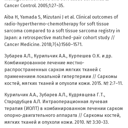
Cancer Control. 2005;1:27–35.
Aiba H, Yamada S, Mizutani J et al. Clinical outcomes of
radio-hyperthermo-chemotherapy for soft tissue
sarcoma compared to a soft tissue sarcoma registry in
Japan: a retrospective matched-pair cohort study //
Cancer Medicine. 2018;7(4):1560–1571.
Зубарев А.Л., Курильчик А.А., Курпешев О.К. и др.
Комбинированное лечение местно-
распространенных сарком мягких тканей с
применением локальной гипертермии // Саркомы
костей, мягких тканей и опухоли кожи. 2015. № 2:7–11.
Курильчик А.А., Зубарев А.Л., Кудрявцева Г.Т.,
Стародубцев А.Л. Интраоперационная лучевая
терапия (ИОЛТ) в комбинированном лечении сарком
опорно-двигательного аппарата // Саркомы костей,
мягких тканей и опухоли кожи. 2010. № 3:30–33.