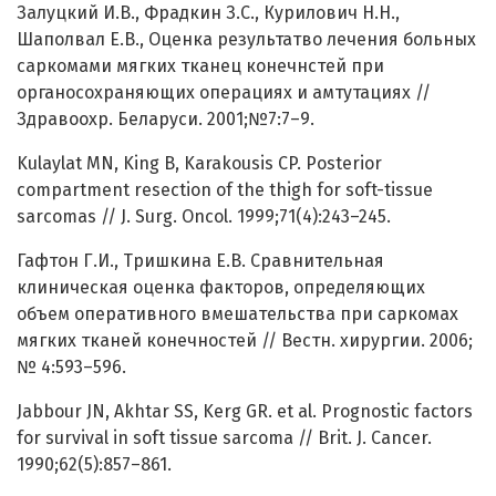
Залуцкий И.В., Фрадкин З.С., Курилович Н.Н.,
Шаполвал Е.В., Оценка результатво лечения больных
саркомами мягких тканец конечнстей при
органосохраняющих операциях и амтутациях //
Здравоохр. Беларуси. 2001;№7:7–9.
Kulaylat MN, King B, Karakousis CP. Posterior
compartment resection of the thigh for soft-tissue
sarcomas // J. Surg. Oncol. 1999;71(4):243–245.
Гафтон Г.И., Тришкина Е.В. Сравнительная
клиническая оценка факторов, определяющих
объем оперативного вмешательства при саркомах
мягких тканей конечностей // Вестн. хирургии. 2006;
№ 4:593–596.
Jabbour JN, Akhtar SS, Kerg GR. et al. Prognostic factors
for survival in soft tissue sarcoma // Brit. J. Cancer.
1990;62(5):857–861.