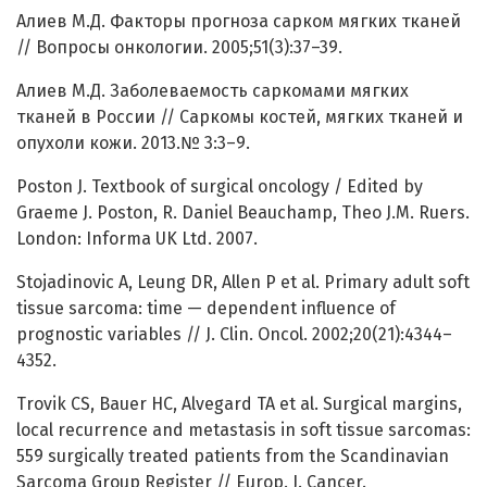
Алиев М.Д. Факторы прогноза сарком мягких тканей
// Вопросы онкологии. 2005;51(3):37–39.
Алиев М.Д. Заболеваемость саркомами мягких
тканей в России // Саркомы костей, мягких тканей и
опухоли кожи. 2013.№ 3:3–9.
Poston J. Textbook of surgical oncology / Edited by
Graeme J. Poston, R. Daniel Beauchamp, Theo J.M. Ruers.
London: Informa UK Ltd. 2007.
Stojadinovic A, Leung DR, Allen P et al. Primary adult soft
tissue sarcoma: time — dependent influence of
prognostic variables // J. Clin. Oncol. 2002;20(21):4344–
4352.
Trovik CS, Bauer HC, Alvegard TA et al. Surgical margins,
local recurrence and metastasis in soft tissue sarcomas:
559 surgically treated patients from the Scandinavian
Sarcoma Group Register // Europ. J. Cancer.