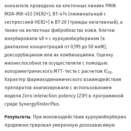
конъюгата проведено на клеточных линиях РМЖ
MDA-MB-453 (HER2+), BT-474 (люминальный с
экспрессией HER2+) и BT-20 (трижды негативный), а
также на интактных фибробластах кожи. Клетки
инкубировали 48 ч с куркумоберберином (в
диапазоне концентраций от 0,195 до 50 мкМ),
доксорубицином или их комбинациями. Оценку
жизнеспособности осуществляли с помощью
колориметрического МТТ-теста с расчетом IC
.
50
Характер фармакодинамического взаимодействия
препаратов анализировали с использованием
модели Zero interaction potency (ZIP) в программной
среде SynergyFinderPlus.
Результаты
. При моновоздействии куркумоберберин
продемонстрировал умеренную дозозависимую