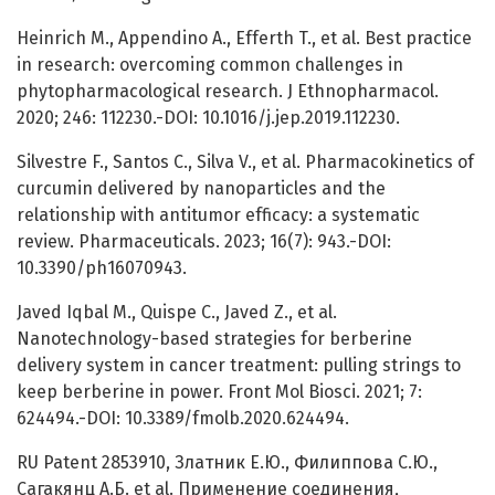
Heinrich M., Appendino A., Efferth T., et al. Best practice
in research: overcoming common challenges in
phytopharmacological research. J Ethnopharmacol.
2020; 246: 112230.-DOI: 10.1016/j.jep.2019.112230.
Silvestre F., Santos C., Silva V., et al. Pharmacokinetics of
curcumin delivered by nanoparticles and the
relationship with antitumor efficacy: a systematic
review. Pharmaceuticals. 2023; 16(7): 943.-DOI:
10.3390/ph16070943.
Javed Iqbal M., Quispe C., Javed Z., et al.
Nanotechnology-based strategies for berberine
delivery system in cancer treatment: pulling strings to
keep berberine in power. Front Mol Biosci. 2021; 7:
624494.-DOI: 10.3389/fmolb.2020.624494.
RU Patent 2853910, Златник Е.Ю., Филиппова С.Ю.,
Сагакянц А.Б. et al. Применение соединения,