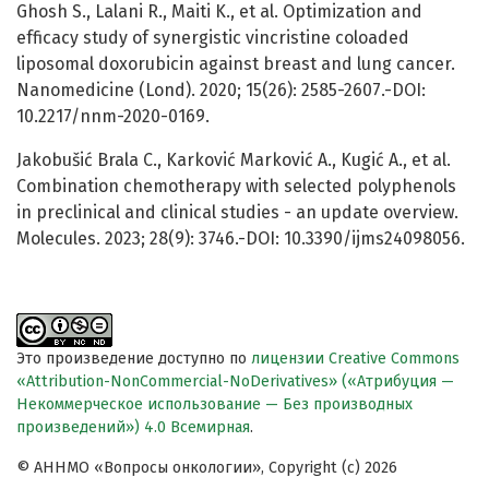
Ghosh S., Lalani R., Maiti K., et al. Optimization and
efficacy study of synergistic vincristine coloaded
liposomal doxorubicin against breast and lung cancer.
Nanomedicine (Lond). 2020; 15(26): 2585-2607.-DOI:
10.2217/nnm-2020-0169.
Jakobušić Brala C., Karković Marković A., Kugić A., et al.
Combination chemotherapy with selected polyphenols
in preclinical and clinical studies - an update overview.
Molecules. 2023; 28(9): 3746.-DOI: 10.3390/ijms24098056.
Это произведение доступно по
лицензии Creative Commons
«Attribution-NonCommercial-NoDerivatives» («Атрибуция —
Некоммерческое использование — Без производных
произведений») 4.0 Всемирная
.
© АННМО «Вопросы онкологии», Copyright (c) 2026