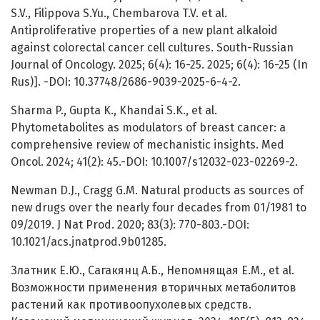
S.V., Filippova S.Yu., Chembarova T.V. et al.
Antiproliferative properties of a new plant alkaloid
against colorectal cancer cell cultures. South-Russian
Journal of Oncology. 2025; 6(4): 16-25. 2025; 6(4): 16-25 (In
Rus)]. -DOI: 10.37748/2686-9039-2025-6-4-2.
Sharma P., Gupta K., Khandai S.K., et al.
Phytometabolites as modulators of breast cancer: a
comprehensive review of mechanistic insights. Med
Oncol. 2024; 41(2): 45.-DOI: 10.1007/s12032-023-02269-2.
Newman D.J., Cragg G.M. Natural products as sources of
new drugs over the nearly four decades from 01/1981 to
09/2019. J Nat Prod. 2020; 83(3): 770-803.-DOI:
10.1021/acs.jnatprod.9b01285.
Златник Е.Ю., Сагакянц А.Б., Непомнящая Е.М., et al.
Возможности применения вторичных метаболитов
растений как противоопухолевых средств.