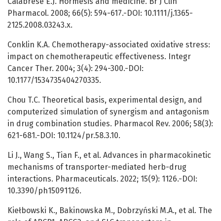
Calabrese E.J. Hormesis and medicine. Br J Clin
Pharmacol. 2008; 66(5): 594-617.-DOI: 10.1111/j.1365-
2125.2008.03243.x.
Conklin K.A. Chemotherapy-associated oxidative stress:
impact on chemotherapeutic effectiveness. Integr
Cancer Ther. 2004; 3(4): 294-300.-DOI:
10.1177/1534735404270335.
Chou T.C. Theoretical basis, experimental design, and
computerized simulation of synergism and antagonism
in drug combination studies. Pharmacol Rev. 2006; 58(3):
621-681.-DOI: 10.1124/pr.58.3.10.
Li J., Wang S., Tian F., et al. Advances in pharmacokinetic
mechanisms of transporter-mediated herb-drug
interactions. Pharmaceuticals. 2022; 15(9): 1126.-DOI:
10.3390/ph15091126.
Kiełbowski K., Bakinowska M., Dobrzyński M.A., et al. The