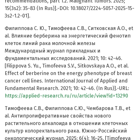
recommendations, part 1.2. Malignant Tumors. 2025;
15(3s2): 35-83 (In Rus)].-DOI: 10.18027/2224-5057-2025-15-
3s2-1.2-01].
Филиппова С. Ю., Тимофеева С.В., Ситковская А.О., et
al. Влияние берберина на энергетический фенотип
клеток линий рака молочной железы
Международный журнал прикладных и
фундаментальных исследований. 2021; 10: 42-46.
[Filippova S. Yu., Timofeeva S.V., Sitkovskaya A.O., et al.
Effect of berberine on the energy phenotype of breast
cancer cell lines. International Journal of Applied and
Fundamental Research. 2021; 10: 42-46. (In Rus)].-URL:
https://applied-research.ru/ru/article/view?id=13290
Тимофеева С.В., Филиппова С.Ю., Чембарова Т.В., et
al. Антипролиферативные свойства нового
растительного алкалоида в отношении клеточных
культур колоректального рака. Южно-Российский
онкологический журнал. 2025; 6(4): 16-25. [Timofeeva