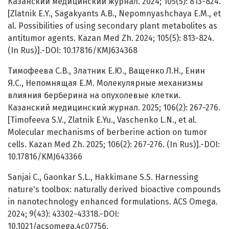
Казанский медицинский журнал. 2024; 105(5): 813-824.
[Zlatnik E.Y., Sagakyants A.B., Nepomnyashchaya E.M., et
al. Possibilities of using secondary plant metabolites as
antitumor agents. Kazan Med Zh. 2024; 105(5): 813-824.
(In Rus)].-DOI: 10.17816/KMJ634368
Тимофеева С.В., Златник Е.Ю., Ващенко Л.Н., Енин
Я.С., Непомнящая Е.М. Молекулярные механизмы
влияния берберина на опухолевые клетки.
Казанский медицинский журнал. 2025; 106(2): 267-276.
[Timofeeva S.V., Zlatnik E.Yu., Vaschenko L.N., et al.
Molecular mechanisms of berberine action on tumor
cells. Kazan Med Zh. 2025; 106(2): 267-276. (In Rus)].-DOI:
10.17816/KMJ643366
Sanjai C., Gaonkar S.L., Hakkimane S.S. Harnessing
nature's toolbox: naturally derived bioactive compounds
in nanotechnology enhanced formulations. ACS Omega.
2024; 9(43): 43302-43318.-DOI:
10.1021/acsomega.4c07756.