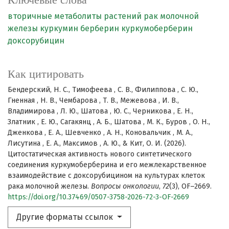
вторичные метаболиты растений
рак молочной
железы
куркумин
берберин
куркумоберберин
доксорубицин
Как цитировать
Бендерский, Н. С., Тимофеева , С. В., Филиппова , С. Ю.,
Гненная , Н. В., Чембарова , Т. В., Межевова , И. В.,
Владимирова , Л. Ю., Шатова , Ю. С., Черникова , Е. Н.,
Златник , Е. Ю., Сагакянц , А. Б., Шатова , М. К., Буров , О. Н.,
Дженкова , Е. А., Шевченко , А. Н., Коновальчик , М. А.,
Лисутина , Е. А., Максимов , А. Ю., & Кит, О. И. (2026).
Цитостатическая активность нового синтетического
соединения куркумоберберина и его межлекарственное
взаимодействие с доксорубицином на культурах клеток
рака молочной железы.
Вопросы онкологии
,
72
(3), OF–2669.
https://doi.org/10.37469/0507-3758-2026-72-3-OF-2669
Другие форматы ссылок