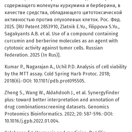
содержащего молекулы куркумина и берберина, в
качестве средства, обладающего цитотоксической
активностью против опухолевых клеток. Рос. Фед.
2025. [RU Patent 2853910, Zlatnik E.Yu., Filippova S.Yu.,
Sagakyants A.B. et al. Use of a compound containing
curcumin and berberine molecules as an agent with
cytotoxic activity against tumor cells. Russian
Federation. 2025 (In Rus)].
Kumar P., Nagarajan A., Uchil P.D. Analysis of cell viability
by the MTT assay. Cold Spring Harb Protoc. 2018;
2018(6).-DOI: 10.1101/pdb.prot095505.
Zheng S., Wang W., Aldahdooh J., et al. SynergyFinder
plus: toward better interpretation and annotation of
drug combinationscreening datasets. Genomics
Proteomics Bioinformatics. 2022; 20: 587-596.-DOI:
10.1016/j.gpb.2022.01.004.