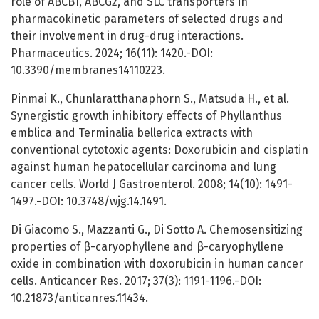
role of ABCB1, ABCG2, and SLC transporters in
pharmacokinetic parameters of selected drugs and
their involvement in drug-drug interactions.
Pharmaceutics. 2024; 16(11): 1420.-DOI:
10.3390/membranes14110223.
Pinmai K., Chunlaratthanaphorn S., Matsuda H., et al.
Synergistic growth inhibitory effects of Phyllanthus
emblica and Terminalia bellerica extracts with
conventional cytotoxic agents: Doxorubicin and cisplatin
against human hepatocellular carcinoma and lung
cancer cells. World J Gastroenterol. 2008; 14(10): 1491-
1497.-DOI: 10.3748/wjg.14.1491.
Di Giacomo S., Mazzanti G., Di Sotto A. Chemosensitizing
properties of β-caryophyllene and β-caryophyllene
oxide in combination with doxorubicin in human cancer
cells. Anticancer Res. 2017; 37(3): 1191-1196.-DOI:
10.21873/anticanres.11434.