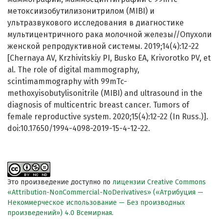
метоксиизобутилизонитрилом (MIBI) и
ультразвукового исследования в диагностике
мультицентричного рака молочной железы//Опухоли
женской репродуктивной системы. 2019;14(4):12-22
[Chernaya AV, Krzhivitskiy PI, Busko EA, Krivorotko PV, et
al. The role of digital mammography,
scintimammography with 99mTc-
methoxyisobutylisonitrile (MIBI) and ultrasound in the
diagnosis of multicentric breast cancer. Tumors of
female reproductive system. 2020;15(4):12-22 (In Russ.)].
doi:10.17650/1994-4098-2019-15-4-12-22.
Это произведение доступно по
лицензии Creative Commons
«Attribution-NonCommercial-NoDerivatives» («Атрибуция —
Некоммерческое использование — Без производных
произведений») 4.0 Всемирная
.