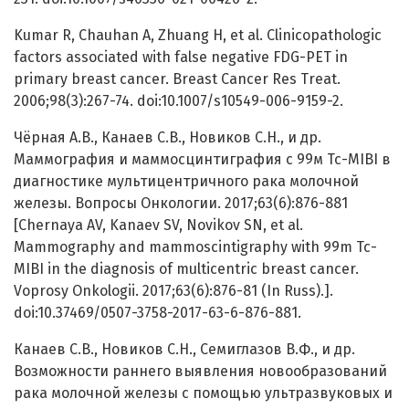
Kumar R, Chauhan A, Zhuang H, et al. Clinicopathologic
factors associated with false negative FDG-PET in
primary breast cancer. Breast Cancer Res Treat.
2006;98(3):267-74. doi:10.1007/s10549-006-9159-2.
Чёрная А.В., Канаев С.В., Новиков С.Н., и др.
Маммография и маммосцинтиграфия с 99м Тс-MIBI в
диагностике мультицентричного рака молочной
железы. Вопросы Онкологии. 2017;63(6):876-881
[Chernaya AV, Kanaev SV, Novikov SN, et al.
Mammography and mammoscintigraphy with 99m Тс-
MIBI in the diagnosis of multicentric breast cancer.
Voprosy Onkologii. 2017;63(6):876-81 (In Russ).].
doi:10.37469/0507-3758-2017-63-6-876-881.
Канаев C.В., Новиков С.Н., Семиглазов В.Ф., и др.
Возможности раннего выявления новообразований
рака молочной железы с помощью ультразвуковых и