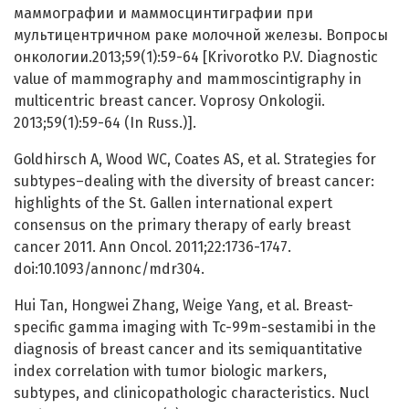
маммографии и маммосцинтиграфии при
мультицентричном раке молочной железы. Вопросы
онкологии.2013;59(1):59-64 [Krivorotko P.V. Diagnostic
value of mammography and mammoscintigraphy in
multicentric breast cancer. Voprosy Onkologii.
2013;59(1):59-64 (In Russ.)].
Goldhirsch A, Wood WC, Coates AS, et al. Strategies for
subtypes–dealing with the diversity of breast cancer:
highlights of the St. Gallen international expert
consensus on the primary therapy of early breast
cancer 2011. Ann Oncol. 2011;22:1736-1747.
doi:10.1093/annonc/mdr304.
Hui Tan, Hongwei Zhang, Weige Yang, et al. Breast-
specific gamma imaging with Tc-99m-sestamibi in the
diagnosis of breast cancer and its semiquantitative
index correlation with tumor biologic markers,
subtypes, and clinicopathologic characteristics. Nucl