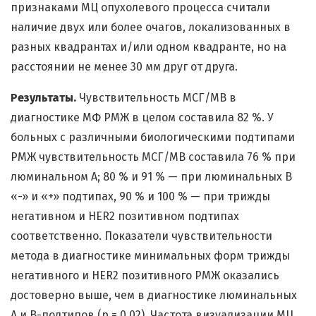
признаками МЦ опухолевого процесса считали
наличие двух или более очагов, локализованных в
разных квадрантах и/или одном квадранте, но на
расстоянии не менее 30 мм друг от друга.
Результаты.
Чувствительность МСГ/МВ в
диагностике МФ РМЖ в целом составила 82 %. У
больных с различными биологическими подтипами
РМЖ чувствительность МСГ/МВ составила 76 % при
люминальном А; 80 % и 91 % — при люминальных В
«-» и «+» подтипах, 90 % и 100 % — при трижды
негативном и HER2 позитивном подтипах
соответственно. Показатели чувствительности
метода в диагностике минимальных форм трижды
негативного и HER2 позитивного РМЖ оказались
достоверно выше, чем в диагностике люминальных
А и В-подтипов (p = 0,02). Частота визуализации МЦ