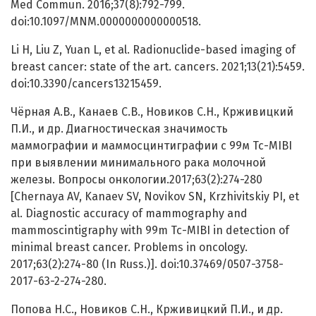
Med Commun. 2016;37(8):792-799.
doi:10.1097/MNM.0000000000000518.
Li H, Liu Z, Yuan L, et al. Radionuclide-based imaging of
breast cancer: state of the art. cancers. 2021;13(21):5459.
doi:10.3390/cancers13215459.
Чёрная А.В., Канаев С.В., Новиков С.Н., Крживицкий
П.И., и др. Диагностическая значимость
маммографии и маммосцинтиграфии с 99м Тс-MIBI
при выявлении минимального рака молочной
железы. Вопросы онкологии.2017;63(2):274-280
[Chernaya AV, Kanaev SV, Novikov SN, Krzhivitskiy PI, et
al. Diagnostic accuracy of mammography and
mammoscintigraphy with 99m Тс-MIBI in detection of
minimal breast cancer. Problems in oncology.
2017;63(2):274-80 (In Russ.)]. doi:10.37469/0507-3758-
2017-63-2-274-280.
Попова Н.С., Новиков С.Н., Крживицкий П.И., и др.