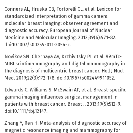
Conners AL, Hruska CB, Tortorelli CL, et al. Lexicon for
standardized interpretation of gamma camera
molecular breast imaging: observer agreement and
diagnostic accuracy. European Journal of Nuclear
Medicine and Molecular Imaging. 2012;39(6):971-82.
doi:10.1007/s00259-011-2054-z.
Novikov SN, Chernaya AV, Krzhivitsky PI, et al. 99mTc-
MIBI scintimammography and digital mammography in
the diagnosis of multicentric breast cancer. Hell J Nucl
Med. 2019;22(3):172-178. doi:10.1967/s002449911052.
Edwards C, Williams S, McSwain AP, et al. Breast-specific
gamma imaging influences surgical management in
patients with breast cancer. Breast J. 2013;19(5):512-9.
doi:10.1111/tbj.12147.
Zhang Y, Ren H. Meta-analysis of diagnostic accuracy of
magnetic resonance imaging and mammography for