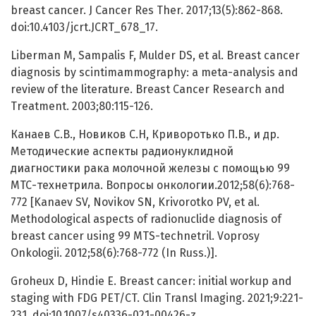
breast cancer. J Cancer Res Ther. 2017;13(5):862-868.
doi:10.4103/jcrt.JCRT_678_17.
Liberman M, Sampalis F, Mulder DS, et al. Breast cancer
diagnosis by scintimammography: a meta-analysis and
review of the literature. Breast Cancer Research and
Treatment. 2003;80:115-126.
Канаев С.В., Новиков С.Н, Криворотько П.В., и др.
Методические аспекты радионуклидной
диагностики рака молочной железы с помощью 99
МТС-технетрила. Вопросы онкологии.2012;58(6):768-
772 [Kanaev SV, Novikov SN, Krivorotko PV, et al.
Methodological aspects of radionuclide diagnosis of
breast cancer using 99 MTS-technetril. Voprosy
Onkologii. 2012;58(6):768-772 (In Russ.)].
Groheux D, Hindie E. Breast cancer: initial workup and
staging with FDG PET/CT. Clin Transl Imaging. 2021;9:221-
231. doi:10.1007/s40336-021-00426-z.