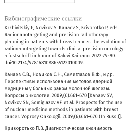
Библиографические ссылки
Krzhivitskiy P, Novikov S, Kanaev S, Krivorotko P, eds.
Radionanotargeting and precision radiotherapy
planning in patients with breast cancer. the evolution of
radionanotargeting towards clinical precision oncology:
a festschrift in honor of Kalevi Kairemo. 2022;79-90.
doi:10.2174/9781681088655122010009.
Канаев С.В., Новиков С.Н., Семиглазов В.Ф., и др.
Перспективы использования методов ядерной
медицины у больных раком молочной железы.
Вопросы онкологии. 2009;(6):661-670 [Kanaev SV,
Novikov SN, Semiglazov VF, et al. Prospects for the use
of nuclear medicine methods in patients with breast
cancer. Voprosy Onkologii. 2009;(6):661-670 (In Russ.)].
Криворотько П.В. Диагностическая значимость