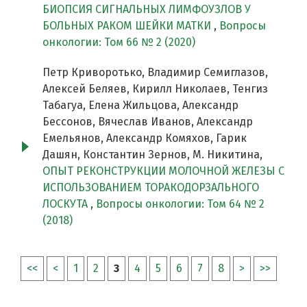
БИОПСИЯ СИГНАЛЬНЫХ ЛИМФОУЗЛОВ У
БОЛЬНЫХ РАКОМ ШЕЙКИ МАТКИ
,
Вопросы
онкологии: Том 66 № 2 (2020)
Петр Криворотько, Владимир Семиглазов,
Алексей Беляев, Кирилл Николаев, Тенгиз
Табагуа, Елена Жильцова, Александр
Бессонов, Вячеслав Иванов, Александр
Емельянов, Александр Комяхов, Гарик
Дашян, Константин Зернов, М. Никитина,
ОПЫТ РЕКОНСТРУКЦИИ МОЛОЧНОЙ ЖЕЛЕЗЫ С
ИСПОЛЬЗОВАНИЕМ ТОРАКОДОРЗАЛЬНОГО
ЛОСКУТА
,
Вопросы онкологии: Том 64 № 2
(2018)
<<
<
1
2
3
4
5
6
7
8
>
>>