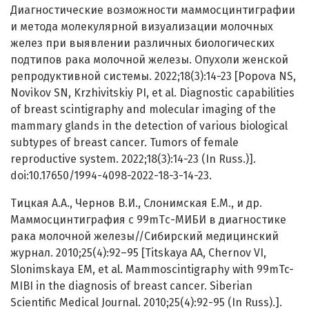
Диагностические возможности маммосцинтиграфии
и метода молекулярной визуализации молочных
желез при выявлении различных биологических
подтипов рака молочной железы. Опухоли женской
репродуктивной системы. 2022;18(3):14-23 [Popova NS,
Novikov SN, Krzhivitskiy PI, et al. Diagnostic capabilities
of breast scintigraphy and molecular imaging of the
mammary glands in the detection of various biological
subtypes of breast cancer. Tumors of female
reproductive system. 2022;18(3):14-23 (In Russ.)].
doi:10.17650/1994-4098-2022-18-3-14-23.
Тицкая А.А., Чернов В.И., Слонимская Е.М., и др.
Маммосцинтиграфия с 99mTс-МИБИ в диагностике
рака молочной железы//Сибирский медицинский
журнал. 2010;25(4):92–95 [Titskaya AA, Chernov VI,
Slonimskaya EM, et al. Mammoscintigraphy with 99mTc-
MIBI in the diagnosis of breast cancer. Siberian
Scientific Medical Journal. 2010;25(4):92-95 (In Russ).].