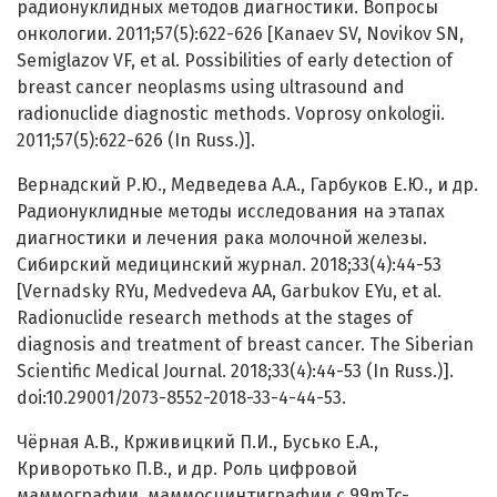
радионуклидных методов диагностики. Вопросы
онкологии. 2011;57(5):622-626 [Kanaev SV, Novikov SN,
Semiglazov VF, et al. Possibilities of early detection of
breast cancer neoplasms using ultrasound and
radionuclide diagnostic methods. Voprosy onkologii.
2011;57(5):622-626 (In Russ.)].
Вернадский Р.Ю., Медведева А.А., Гарбуков Е.Ю., и др.
Радионуклидные методы исследования на этапах
диагностики и лечения рака молочной железы.
Сибирский медицинский журнал. 2018;33(4):44-53
[Vernadsky RYu, Medvedeva AA, Garbukov EYu, et al.
Radionuclide research methods at the stages of
diagnosis and treatment of breast cancer. The Siberian
Scientific Medical Journal. 2018;33(4):44-53 (In Russ.)].
doi:10.29001/2073-8552-2018-33-4-44-53.
Чёрная А.В., Крживицкий П.И., Бусько Е.А.,
Криворотько П.В., и др. Роль цифровой
маммографии, маммосцинтиграфии с 99mTc-