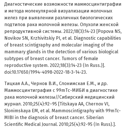
Диагностические возможности маммосцинтиграфии
и метода молекулярной визуализации молочных
желез при выявлении различных биологических
подтипов рака молочной железы. Опухоли женской
репродуктивной системы. 2022;18(3):14-23 [Popova NS,
Novikov SN, Krzhivitskiy PI, et al. Diagnostic capabilities
of breast scintigraphy and molecular imaging of the
mammary glands in the detection of various biological
subtypes of breast cancer. Tumors of female
reproductive system. 2022;18(3):14-23 (In Russ.)].
doi:10.17650/1994-4098-2022-18-3-14-23.
Тицкая А.А., Чернов В.И., Слонимская Е.М., и др.
Маммосцинтиграфия с 99mTс-МИБИ в диагностике
рака молочной железы//Сибирский медицинский
журнал. 2010;25(4):92–95 [Titskaya AA, Chernov VI,
Slonimskaya EM, et al. Mammoscintigraphy with 99mTc-
MIBI in the diagnosis of breast cancer. Siberian
Scientific Medical Journal. 2010;25(4):92-95 (In Russ).].