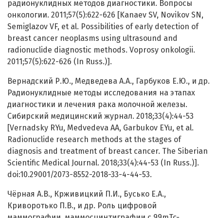
радионуклидных методов диагностики. Вопросы
онкологии. 2011;57(5):622-626 [Kanaev SV, Novikov SN,
Semiglazov VF, et al. Possibilities of early detection of
breast cancer neoplasms using ultrasound and
radionuclide diagnostic methods. Voprosy onkologii.
2011;57(5):622-626 (In Russ.)].
Вернадский Р.Ю., Медведева А.А., Гарбуков Е.Ю., и др.
Радионуклидные методы исследования на этапах
диагностики и лечения рака молочной железы.
Сибирский медицинский журнал. 2018;33(4):44-53
[Vernadsky RYu, Medvedeva AA, Garbukov EYu, et al.
Radionuclide research methods at the stages of
diagnosis and treatment of breast cancer. The Siberian
Scientific Medical Journal. 2018;33(4):44-53 (In Russ.)].
doi:10.29001/2073-8552-2018-33-4-44-53.
Чёрная А.В., Крживицкий П.И., Бусько Е.А.,
Криворотько П.В., и др. Роль цифровой
маммографии, маммосцинтиграфии с 99mTc-