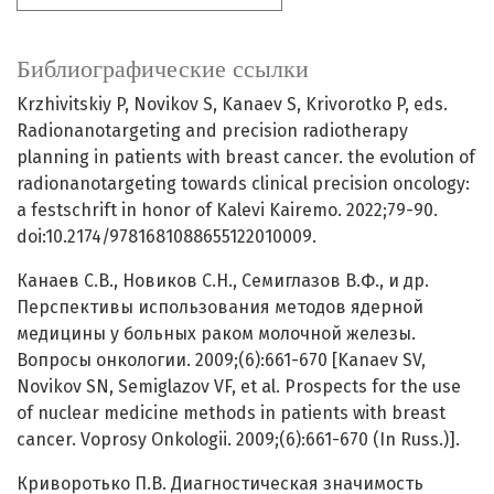
Библиографические ссылки
Krzhivitskiy P, Novikov S, Kanaev S, Krivorotko P, eds.
Radionanotargeting and precision radiotherapy
planning in patients with breast cancer. the evolution of
radionanotargeting towards clinical precision oncology:
a festschrift in honor of Kalevi Kairemo. 2022;79-90.
doi:10.2174/9781681088655122010009.
Канаев С.В., Новиков С.Н., Семиглазов В.Ф., и др.
Перспективы использования методов ядерной
медицины у больных раком молочной железы.
Вопросы онкологии. 2009;(6):661-670 [Kanaev SV,
Novikov SN, Semiglazov VF, et al. Prospects for the use
of nuclear medicine methods in patients with breast
cancer. Voprosy Onkologii. 2009;(6):661-670 (In Russ.)].
Криворотько П.В. Диагностическая значимость