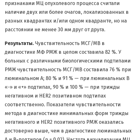
признаками МЦ опухолевого процесса считали
наличие двух или более очагов, локализованных в
разных квадрантах и/или одном квадранте, но на
расстоянии не менее 30 мм друг от друга.
Результаты.
Чувствительность МСГ/МВ в
диагностике МФ РМЖ в целом составила 82 %. У
больных с различными биологическими подтипами
РМЖ чувствительность МСГ/МВ составила 76 % при
люминальном А; 80 % и 91 % — при люминальных В
«-» и «+» подтипах, 90 % и 100 % — при трижды
негативном и HER2 позитивном подтипах
соответственно. Показатели чувствительности
метода в диагностике минимальных форм трижды
негативного и HER2 позитивного РМЖ оказались
достоверно выше, чем в диагностике люминальных
А и В-подтипов (p = 0,02). Частота визуализации МЦ