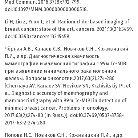
Med Commun. 2016;37(8):792-799.
doi:10.1097/MNM.0000000000000518.
Li H, Liu Z, Yuan L, et al. Radionuclide-based imaging of
breast cancer: state of the art. cancers. 2021;13(21):5459.
doi:10.3390/cancers13215459.
Чёрная А.В., Канаев С.В., Новиков С.Н., Крживицкий
П.И., и др. Диагностическая значимость
маммографии и маммосцинтиграфии с 99м Тс-MIBI
при выявлении минимального рака молочной
железы. Вопросы онкологии.2017;63(2):274-280
[Chernaya AV, Kanaev SV, Novikov SN, Krzhivitskiy PI, et
al. Diagnostic accuracy of mammography and
mammoscintigraphy with 99m Тс-MIBI in detection of
minimal breast cancer. Problems in oncology.
2017;63(2):274-80 (In Russ.)]. doi:10.37469/0507-3758-
2017-63-2-274-280.
Попова Н.С., Новиков С.Н., Крживицкий П.И., и др.