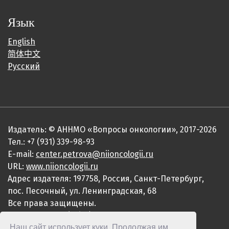
Язык
English
简体中文
Русский
Издатель: © АННМО «Вопросы онкологии», 2017-2026
Тел.: +7 (931) 339-98-93
E-mail:
center.petrova@niioncologii.ru
URL:
www.niioncologii.ru
Адрес издателя: 197758, Россия, Санкт-Петербург,
пос. Песочный, ул. Ленинградская, 68
Все права защищены.
ISSN 0507-3758 (Print)
Наш сайт использует куки. Продолжая им
ISSN 2949-4915 (Online)