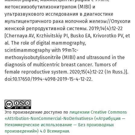
метоксиизобутилизонитрилом (MIBI) и
ультразвукового исследования в диагностике
мультицентричного рака молочной железы//Опухоли
женской репродуктивной системы. 2019;14(4):12-22
[Chernaya AV, Krzhivitskiy PI, Busko EA, Krivorotko PV, et
al. The role of digital mammography,
scintimammography with 99mTc-
methoxyisobutylisonitrile (MIBI) and ultrasound in the
diagnosis of multicentric breast cancer. Tumors of
female reproductive system. 2020;15(4):12-22 (In Russ.)].
doi:10.17650/1994-4098-2019-15-4-12-22.
Это произведение доступно по
лицензии Creative Commons
«Attribution-NonCommercial-NoDerivatives» («Атрибуция —
Некоммерческое использование — Без производных
произведений») 4.0 Всемирная
.