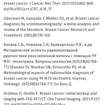
breast cancer. J Cancer Res Ther. 2017;13(5):862-868.
doi:10.4103/jcrt.JCRT_678_17.
Liberman M, Sampalis F, Mulder DS, et al. Breast cancer
diagnosis by scintimammography: a meta-analysis and
review of the literature. Breast Cancer Research and
Treatment. 2003;80:115-126.
Канаев С.В., Новиков С.Н, Криворотько П.В., и др.
Методические аспекты радионуклидной
диагностики рака молочной железы с помощью 99
МТС-технетрила. Вопросы онкологии.2012;58(6):768-
772 [Kanaev SV, Novikov SN, Krivorotko PV, et al.
Methodological aspects of radionuclide diagnosis of
breast cancer using 99 MTS-technetril. Voprosy
Onkologii. 2012;58(6):768-772 (In Russ.)].
Groheux D, Hindie E. Breast cancer: initial workup and
staging with FDG PET/CT. Clin Transl Imaging. 2021;9:221-
231. doi:10.1007/s40336-021-00426-z.