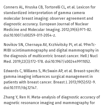
Conners AL, Hruska CB, Tortorelli CL, et al. Lexicon for
standardized interpretation of gamma camera
molecular breast imaging: observer agreement and
diagnostic accuracy. European Journal of Nuclear
Medicine and Molecular Imaging. 2012;39(6):971-82.
doi:10.1007/s00259-011-2054-z.
Novikov SN, Chernaya AV, Krzhivitsky PI, et al. 99mTc-
MIBI scintimammography and digital mammography in
the diagnosis of multicentric breast cancer. Hell J Nucl
Med. 2019;22(3):172-178. doi:10.1967/s002449911052.
Edwards C, Williams S, McSwain AP, et al. Breast-specific
gamma imaging influences surgical management in
patients with breast cancer. Breast J. 2013;19(5):512-9.
doi:10.1111/tbj.12147.
Zhang Y, Ren H. Meta-analysis of diagnostic accuracy of
magnetic resonance imaging and mammography for