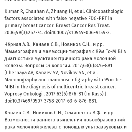
Kumar R, Chauhan A, Zhuang H, et al. Clinicopathologic
factors associated with false negative FDG-PET in
primary breast cancer. Breast Cancer Res Treat.
2006;98(3):267-74. doi:10.1007/s10549-006-9159-2.
Чёрная А.В., Канаев С.В., Новиков С.Н., и др.
Маммография и маммосцинтиграфия с 99м Тс-MIBI в
диагностике мультицентричного рака молочной
железы. Вопросы Онкологии. 2017;63(6):876-881
[Chernaya AV, Kanaev SV, Novikov SN, et al.
Mammography and mammoscintigraphy with 99m Тс-
MIBI in the diagnosis of multicentric breast cancer.
Voprosy Onkologii. 2017;63(6):876-81 (In Russ).].
doi:10.37469/0507-3758-2017-63-6-876-881.
Канаев C.В., Новиков С.Н., Семиглазов В.Ф., и др.
Возможности раннего выявления новообразований
рака молочной железы с помощью ультразвуковых и