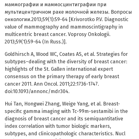
маммографии и маммосцинтиграфии при
мультицентричном раке молочной железы. Вопросы
онкологии.2013;59(1):59-64 [Krivorotko P.V. Diagnostic
value of mammography and mammoscintigraphy in
multicentric breast cancer. Voprosy Onkologii.
2013;59(1):59-64 (In Russ.)].
Goldhirsch A, Wood WC, Coates AS, et al. Strategies for
subtypes–dealing with the diversity of breast cancer:
highlights of the St. Gallen international expert
consensus on the primary therapy of early breast
cancer 2011. Ann Oncol. 2011;22:1736-1747.
doi:10.1093/annonc/mdr304.
Hui Tan, Hongwei Zhang, Weige Yang, et al. Breast-
specific gamma imaging with Tc-99m-sestamibi in the
diagnosis of breast cancer and its semiquantitative
index correlation with tumor biologic markers,
subtypes, and clinicopathologic characteristics. Nucl