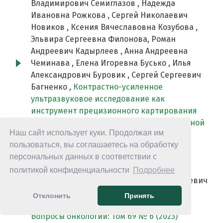
Владимирович Семиглазов , Надежда
Ивановна Рожкова , Сергей Николаевич
Новиков , Ксения Вячеславовна Козубова ,
Эльвира Сергеевна Филонова, Роман
Андреевич Кадырлеев , Анна Андреевна
Чеминава , Елена Игоревна Бусько , Илья
Александрович Буровик , Сергей Сергеевич
Багненко ,
Контрастно-усиленное
ультразвуковое исследование как
инструмент прецизионного картирования
сигнального лимфатического узла молочной
Наш сайт использует куки. Продолжая им
железы
,
Вопросы онкологии: Том 72 № 3
пользоваться, вы соглашаетесь на обработку
(2026)
персональных данных в соответствии с
Кирилл Дмитриевич Бадаев, Евгений
политикой конфиденциальности
Подробнее
Владимирович Левченко, Никита Евгеньевич
Левченко,
Определение сигнальных
Отклонить
Принять
лимфатических узлов при раке легкого
,
Вопросы онкологии: Том 69 № 6 (2023)