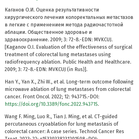
Каганов О.И. Оценка результативности
хирургического лечения колоректальных метастазов
в легкие с применением метода радиочастотной
аблации. Общественное здоровье и
здравоохранение. 2009; 3: 72-8.-EDN: MVKCUJ.
[Kaganov O.I. Evaluation of the effectiveness of surgical
treatment of colorectal lung metastases using
radiofrequency ablation. Public Health and Healthcare.
2009; 3: 72-8.-EDN: MVKCUJ (in Rus)].
Han Y., Yan X., Zhi W., et al. Long-term outcome following
microwave ablation of lung metastases from colorectal
cancer. Front Oncol. 2022; 12: 943715.-DOI:
https://doi.org/10.3389/fonc.2022.943715
.
Wang F. Ming, Luo R., Tian J. Ming, et al. CT-guided
percutaneous cryoablation for lung metastasis of
colorectal cancer: A case series. Technol Cancer Res
Treat. 2023; 22: e15330338231201508.-DOI: