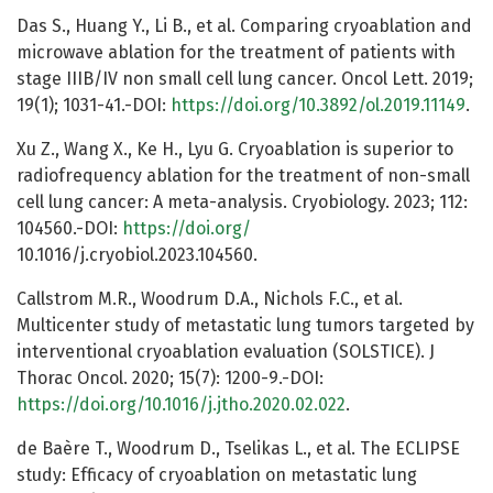
Das S., Huang Y., Li B., et al. Comparing cryoablation and
microwave ablation for the treatment of patients with
stage IIIB/IV non small cell lung cancer. Oncol Lett. 2019;
19(1); 1031-41.-DOI:
https://doi.org/10.3892/ol.2019.11149
.
Xu Z., Wang X., Ke H., Lyu G. Cryoablation is superior to
radiofrequency ablation for the treatment of non-small
cell lung cancer: A meta-analysis. Cryobiology. 2023; 112:
104560.-DOI:
https://doi.org/
10.1016/j.cryobiol.2023.104560.
Callstrom M.R., Woodrum D.A., Nichols F.C., et al.
Multicenter study of metastatic lung tumors targeted by
interventional cryoablation evaluation (SOLSTICE). J
Thorac Oncol. 2020; 15(7): 1200-9.-DOI:
https://doi.org/10.1016/j.jtho.2020.02.022
.
de Baère T., Woodrum D., Tselikas L., et al. The ECLIPSE
study: Efficacy of cryoablation on metastatic lung