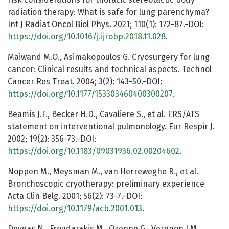
radiation therapy: What is safe for lung parenchyma?
Int J Radiat Oncol Biol Phys. 2021; 110(1): 172-87.-DOI:
https://doi.org/10.1016/j.ijrobp.2018.11.028
.
Maiwand M.O., Asimakopoulos G. Cryosurgery for lung
cancer: Clinical results and technical aspects. Technol
Cancer Res Treat. 2004; 3(2): 143-50.-DOI:
https://doi.org/10.1177/153303460400300207
.
Beamis J.F., Becker H.D., Cavaliere S., et al. ERS/ATS
statement on interventional pulmonology. Eur Respir J.
2002; 19(2): 356-73.-DOI:
https://doi.org/10.1183/09031936.02.00204602
.
Noppen M., Meysman M., van Herreweghe R., et al.
Bronchoscopic cryotherapy: preliminary experience
Acta Clin Belg. 2001; 56(2): 73-7.-DOI:
https://doi.org/10.1179/acb.2001.013
.
Deygas N., Froudarakis M., Ozenne G., Vergnon J.M.