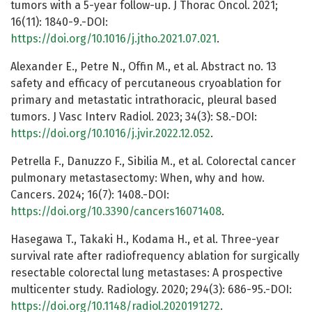
tumors with a 5-year follow-up. J Thorac Oncol. 2021;
16(11): 1840-9.-DOI:
https://doi.org/10.1016/j.jtho.2021.07.021
.
Alexander E., Petre N., Offin M., et al. Abstract no. 13
safety and efficacy of percutaneous cryoablation for
primary and metastatic intrathoracic, pleural based
tumors. J Vasc Interv Radiol. 2023; 34(3): S8.-DOI:
https://doi.org/10.1016/j.jvir.2022.12.052
.
Petrella F., Danuzzo F., Sibilia M., et al. Colorectal cancer
pulmonary metastasectomy: When, why and how.
Cancers. 2024; 16(7): 1408.-DOI:
https://doi.org/10.3390/cancers16071408
.
Hasegawa T., Takaki H., Kodama H., et al. Three-year
survival rate after radiofrequency ablation for surgically
resectable colorectal lung metastases: A prospective
multicenter study. Radiology. 2020; 294(3): 686-95.-DOI:
https://doi.org/10.1148/radiol.2020191272
.