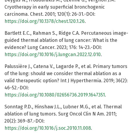
Cryotherapy in early superficial bronchogenic
carcinoma. Chest. 2001; 120(1): 26-31.-DOI:
https://doi.org/10.1378/chest.120.1.26
.
Bartlett E.C., Rahman S., Ridge C.A. Percutaneous image-
guided thermal ablation of lung cancer: What is the
evidence? Lung Cancer. 2023; 176: 14-23.-DOI:
https://doi.org/10.1016/j.lungcan.2022.12.010
.
Palussière J., Catena V., Lagarde P., et al. Primary tumors
of the lung: should we consider thermal ablation as a
valid therapeutic option? Int J Hyperthermia. 2019; 36(2):
46-52.-DOI:
https://doi.org/10.1080/02656736.2019.1647351
.
Sonntag P.D., Hinshaw J.L., Lubner M.G., et al. Thermal
ablation of lung tumors. Surg Oncol Clin N Am. 2011;
20(2): 369-87.-DOI:
https://doi.org/10.1016/j.soc.2010.11.008
.