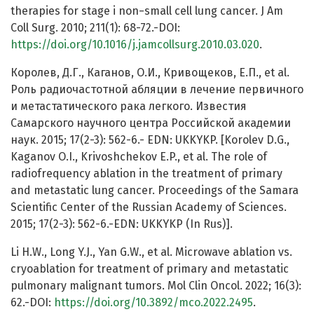
therapies for stage i non−small cell lung cancer. J Am
Coll Surg. 2010; 211(1): 68-72.-DOI:
https://doi.org/10.1016/j.jamcollsurg.2010.03.020
.
Королев, Д.Г., Каганов, О.И., Кривощеков, Е.П., et al.
Роль радиочастотной абляции в лечение первичного
и метастатического рака легкого. Известия
Самарского научного центра Российской академии
наук. 2015; 17(2-3): 562-6.- EDN: UKKYKP. [Korolev D.G.,
Kaganov O.I., Krivoshchekov E.P., et al. The role of
radiofrequency ablation in the treatment of primary
and metastatic lung cancer. Proceedings of the Samara
Scientific Center of the Russian Academy of Sciences.
2015; 17(2-3): 562-6.-EDN: UKKYKP (In Rus)].
Li H.W., Long Y.J., Yan G.W., et al. Microwave ablation vs.
cryoablation for treatment of primary and metastatic
pulmonary malignant tumors. Mol Clin Oncol. 2022; 16(3):
62.-DOI:
https://doi.org/10.3892/mco.2022.2495
.