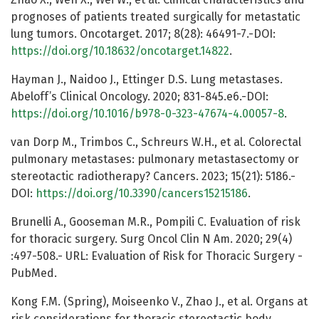
prognoses of patients treated surgically for metastatic
lung tumors. Oncotarget. 2017; 8(28): 46491-7.-DOI:
https://doi.org/10.18632/oncotarget.14822
.
Hayman J., Naidoo J., Ettinger D.S. Lung metastases.
Abeloff’s Clinical Oncology. 2020; 831-845.e6.-DOI:
https://doi.org/10.1016/b978-0-323-47674-4.00057-8
.
van Dorp M., Trimbos C., Schreurs W.H., et al. Colorectal
pulmonary metastases: pulmonary metastasectomy or
stereotactic radiotherapy? Cancers. 2023; 15(21): 5186.-
DOI:
https://doi.org/10.3390/cancers15215186
.
Brunelli A., Gooseman M.R., Pompili C. Evaluation of risk
for thoracic surgery. Surg Oncol Clin N Am. 2020; 29(4)
:497-508.- URL: Evaluation of Risk for Thoracic Surgery -
PubMed.
Kong F.M. (Spring), Moiseenko V., Zhao J., et al. Organs at
risk considerations for thoracic stereotactic body