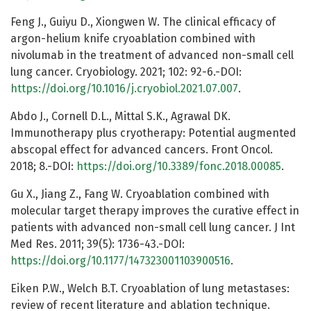
Feng J., Guiyu D., Xiongwen W. The clinical efficacy of
argon-helium knife cryoablation combined with
nivolumab in the treatment of advanced non-small cell
lung cancer. Cryobiology. 2021; 102: 92-6.-DOI:
https://doi.org/10.1016/j.cryobiol.2021.07.007
.
Abdo J., Cornell D.L., Mittal S.K., Agrawal DK.
Immunotherapy plus cryotherapy: Potential augmented
abscopal effect for advanced cancers. Front Oncol.
2018; 8.-DOI:
https://doi.org/10.3389/fonc.2018.00085
.
Gu X., Jiang Z., Fang W. Cryoablation combined with
molecular target therapy improves the curative effect in
patients with advanced non-small cell lung cancer. J Int
Med Res. 2011; 39(5): 1736-43.-DOI:
https://doi.org/10.1177/147323001103900516
.
Eiken P.W., Welch B.T. Cryoablation of lung metastases:
review of recent literature and ablation technique.