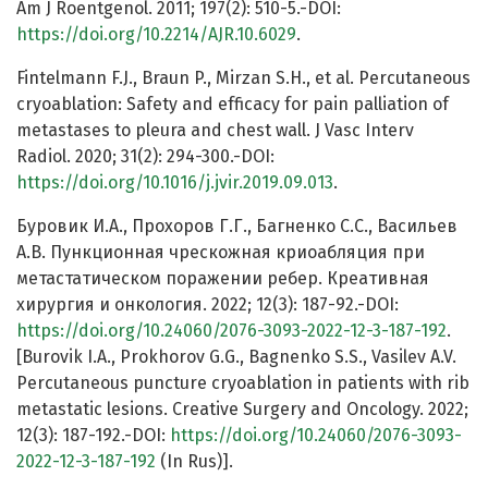
Am J Roentgenol. 2011; 197(2): 510-5.-DOI:
https://doi.org/10.2214/AJR.10.6029
.
Fintelmann F.J., Braun P., Mirzan S.H., et al. Percutaneous
cryoablation: Safety and efficacy for pain palliation of
metastases to pleura and chest wall. J Vasc Interv
Radiol. 2020; 31(2): 294-300.-DOI:
https://doi.org/10.1016/j.jvir.2019.09.013
.
Буровик И.А., Прохоров Г.Г., Багненко С.С., Васильев
А.В. Пункционная чрескожная криоабляция при
метастатическом поражении ребер. Креативная
хирургия и онкология. 2022; 12(3): 187-92.-DOI:
https://doi.org/10.24060/2076-3093-2022-12-3-187-192
.
[Burovik I.A., Prokhorov G.G., Bagnenko S.S., Vasilev A.V.
Percutaneous puncture cryoablation in patients with rib
metastatic lesions. Creative Surgery and Oncology. 2022;
12(3): 187-192.-DOI:
https://doi.org/10.24060/2076-3093-
2022-12-3-187-192
(In Rus)].