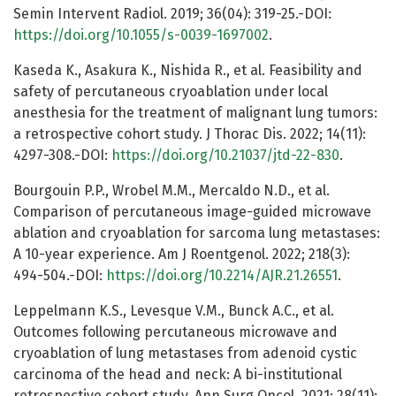
Semin Intervent Radiol. 2019; 36(04): 319-25.-DOI:
https://doi.org/10.1055/s-0039-1697002
.
Kaseda K., Asakura K., Nishida R., et al. Feasibility and
safety of percutaneous cryoablation under local
anesthesia for the treatment of malignant lung tumors:
a retrospective cohort study. J Thorac Dis. 2022; 14(11):
4297-308.-DOI:
https://doi.org/10.21037/jtd-22-830
.
Bourgouin P.P., Wrobel M.M., Mercaldo N.D., et al.
Comparison of percutaneous image-guided microwave
ablation and cryoablation for sarcoma lung metastases:
A 10-year experience. Am J Roentgenol. 2022; 218(3):
494-504.-DOI:
https://doi.org/10.2214/AJR.21.26551
.
Leppelmann K.S., Levesque V.M., Bunck A.C., et al.
Outcomes following percutaneous microwave and
cryoablation of lung metastases from adenoid cystic
carcinoma of the head and neck: A bi-institutional
retrospective cohort study. Ann Surg Oncol. 2021; 28(11):