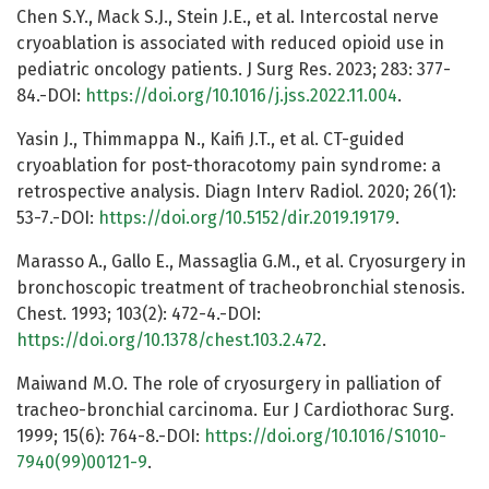
Chen S.Y., Mack S.J., Stein J.E., et al. Intercostal nerve
cryoablation is associated with reduced opioid use in
pediatric oncology patients. J Surg Res. 2023; 283: 377-
84.-DOI:
https://doi.org/10.1016/j.jss.2022.11.004
.
Yasin J., Thimmappa N., Kaifi J.T., et al. CT-guided
cryoablation for post-thoracotomy pain syndrome: a
retrospective analysis. Diagn Interv Radiol. 2020; 26(1):
53-7.-DOI:
https://doi.org/10.5152/dir.2019.19179
.
Marasso A., Gallo E., Massaglia G.M., et al. Cryosurgery in
bronchoscopic treatment of tracheobronchial stenosis.
Chest. 1993; 103(2): 472-4.-DOI:
https://doi.org/10.1378/chest.103.2.472
.
Maiwand M.O. The role of cryosurgery in palliation of
tracheo-bronchial carcinoma. Eur J Cardiothorac Surg.
1999; 15(6): 764-8.-DOI:
https://doi.org/10.1016/S1010-
7940(99)00121-9
.