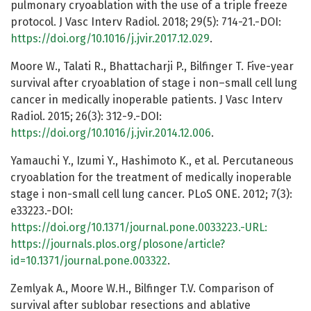
pulmonary cryoablation with the use of a triple freeze
protocol. J Vasc Interv Radiol. 2018; 29(5): 714-21.-DOI:
https://doi.org/10.1016/j.jvir.2017.12.029
.
Moore W., Talati R., Bhattacharji P., Bilfinger T. Five-year
survival after cryoablation of stage i non–small cell lung
cancer in medically inoperable patients. J Vasc Interv
Radiol. 2015; 26(3): 312-9.-DOI:
https://doi.org/10.1016/j.jvir.2014.12.006
.
Yamauchi Y., Izumi Y., Hashimoto K., et al. Percutaneous
cryoablation for the treatment of medically inoperable
stage i non-small cell lung cancer. PLoS ONE. 2012; 7(3):
e33223.-DOI:
https://doi.org/10.1371/journal.pone.0033223.-URL:
https://journals.plos.org/plosone/article?
id=10.1371/journal.pone.003322
.
Zemlyak A., Moore W.H., Bilfinger T.V. Comparison of
survival after sublobar resections and ablative