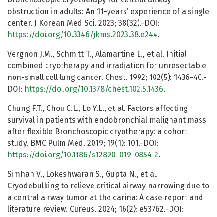
obstruction in adults: An 11-years’ experience of a single
center. J Korean Med Sci. 2023; 38(32).-DOI:
https://doi.org/10.3346/jkms.2023.38.e244
.
Vergnon J.M., Schmitt T., Alamartine E., et al. Initial
combined cryotherapy and irradiation for unresectable
non-small cell lung cancer. Chest. 1992; 102(5): 1436-40.-
DOI:
https://doi.org/10.1378/chest.102.5.1436
.
Chung F.T., Chou C.L., Lo Y.L., et al. Factors affecting
survival in patients with endobronchial malignant mass
after flexible Bronchoscopic cryotherapy: a cohort
study. BMC Pulm Med. 2019; 19(1): 101.-DOI:
https://doi.org/10.1186/s12890-019-0854-2
.
Simhan V., Lokeshwaran S., Gupta N., et al.
Cryodebulking to relieve critical airway narrowing due to
a central airway tumor at the carina: A case report and
literature review. Cureus. 2024; 16(2): e53762.-DOI: