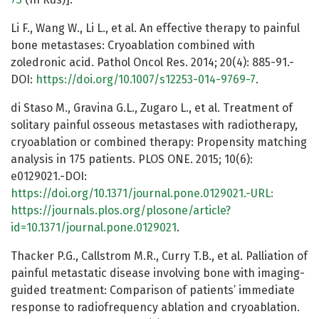
Li F., Wang W., Li L., et al. An effective therapy to painful
bone metastases: Cryoablation combined with
zoledronic acid. Pathol Oncol Res. 2014; 20(4): 885-91.-
DOI:
https://doi.org/10.1007/s12253-014-9769-7
.
di Staso M., Gravina G.L., Zugaro L., et al. Treatment of
solitary painful osseous metastases with radiotherapy,
cryoablation or combined therapy: Propensity matching
analysis in 175 patients. PLOS ONE. 2015; 10(6):
e0129021.-DOI:
https://doi.org/10.1371/journal.pone.0129021.-URL:
https://journals.plos.org/plosone/article?
id=10.1371/journal.pone.0129021
.
Thacker P.G., Callstrom M.R., Curry T.B., et al. Palliation of
painful metastatic disease involving bone with imaging-
guided treatment: Comparison of patients’ immediate
response to radiofrequency ablation and cryoablation.