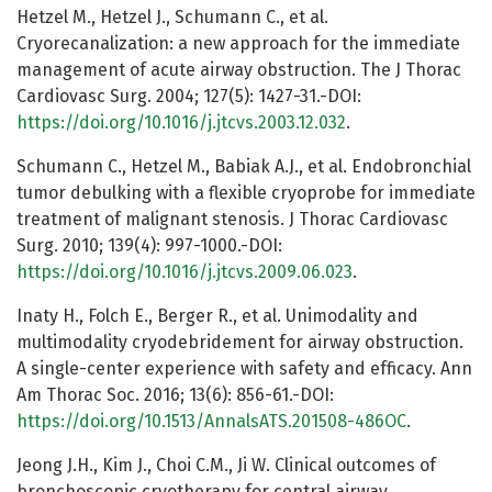
Hetzel M., Hetzel J., Schumann C., et al.
Cryorecanalization: a new approach for the immediate
management of acute airway obstruction. The J Thorac
Cardiovasc Surg. 2004; 127(5): 1427-31.-DOI:
https://doi.org/10.1016/j.jtcvs.2003.12.032
.
Schumann C., Hetzel M., Babiak A.J., et al. Endobronchial
tumor debulking with a flexible cryoprobe for immediate
treatment of malignant stenosis. J Thorac Cardiovasc
Surg. 2010; 139(4): 997-1000.-DOI:
https://doi.org/10.1016/j.jtcvs.2009.06.023
.
Inaty H., Folch E., Berger R., et al. Unimodality and
multimodality cryodebridement for airway obstruction.
A single-center experience with safety and efficacy. Ann
Am Thorac Soc. 2016; 13(6): 856-61.-DOI:
https://doi.org/10.1513/AnnalsATS.201508-486OC
.
Jeong J.H., Kim J., Choi C.M., Ji W. Clinical outcomes of
bronchoscopic cryotherapy for central airway