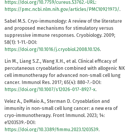
https://doi.org/10.7759/cureus.53762.-URL:
https://pmc.ncbi.nlm.nih.gov/articles/PMC10921973/
.
Sabel M.S. Cryo-immunology: A review of the literature
and proposed mechanisms for stimulatory versus
suppressive immune responses. Cryobiology. 2009;
58(1): 1-11.-DOI:
https://doi.org/10.1016/j.cryobiol.2008.10.126
.
Lin M., Liang S.Z., Wang X.H., et al. Clinical efficacy of
percutaneous cryoablation combined with allogenic NK
cell immunotherapy for advanced non-small cell lung
cancer. Immunol Res. 2017; 65(4): 880-7.-DOI:
https://doi.org/10.1007/s12026-017-8927-x
.
Velez A., DeMaio A., Sterman D. Cryoablation and
immunity in non-small cell lung cancer: a new era of
cryo-immunotherapy. Front Immunol. 2023; 14:
e1203539.-DOI:
https://doi.org/10.3389/fimmu.2023.1203539
.