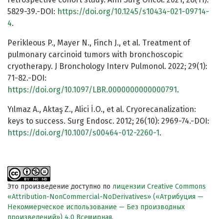
5829-39.-DOI:
https://doi.org/10.1245/s10434-021-09714-
4
.
Perikleous P., Mayer N., Finch J., et al. Treatment of
pulmonary carcinoid tumors with bronchoscopic
cryotherapy. J Bronchology Interv Pulmonol. 2022; 29(1):
71-82.-DOI:
https://doi.org/10.1097/LBR.0000000000000791
.
Yılmaz A., Aktaş Z., Alici İ.O., et al. Cryorecanalization:
keys to success. Surg Endosc. 2012; 26(10): 2969-74.-DOI:
https://doi.org/10.1007/s00464-012-2260-1
.
Это произведение доступно по
лицензии Creative Commons
«Attribution-NonCommercial-NoDerivatives» («Атрибуция —
Некоммерческое использование — Без производных
произведений») 4.0 Всемирная
.