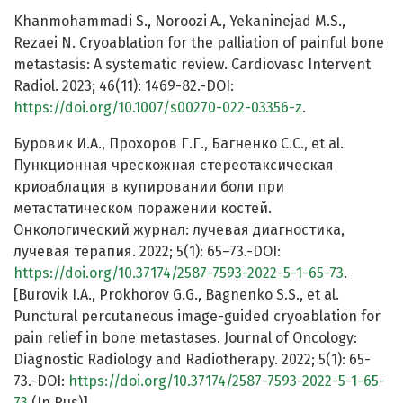
Khanmohammadi S., Noroozi A., Yekaninejad M.S.,
Rezaei N. Cryoablation for the palliation of painful bone
metastasis: A systematic review. Cardiovasc Intervent
Radiol. 2023; 46(11): 1469-82.-DOI:
https://doi.org/10.1007/s00270-022-03356-z
.
Буровик И.А., Прохоров Г.Г., Багненко С.С., et al.
Пункционная чрескожная стереотаксическая
криоаблация в купировании боли при
метастатическом поражении костей.
Онкологический журнал: лучевая диагностика,
лучевая терапия. 2022; 5(1): 65–73.-DOI:
https://doi.org/10.37174/2587-7593-2022-5-1-65-73
.
[Burovik I.A., Prokhorov G.G., Bagnenko S.S., et al.
Punctural percutaneous image-guided cryoablation for
pain relief in bone metastases. Journal of Oncology:
Diagnostic Radiology and Radiotherapy. 2022; 5(1): 65-
73.-DOI:
https://doi.org/10.37174/2587-7593-2022-5-1-65-
73
(In Rus)].