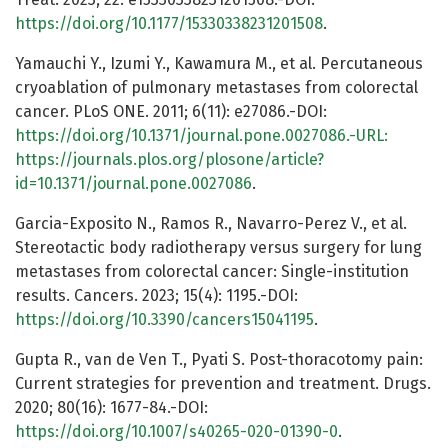
https://doi.org/10.1177/15330338231201508
.
Yamauchi Y., Izumi Y., Kawamura M., et al. Percutaneous
cryoablation of pulmonary metastases from colorectal
cancer. PLoS ONE. 2011; 6(11): e27086.-DOI:
https://doi.org/10.1371/journal.pone.0027086.-URL:
https://journals.plos.org/plosone/article?
id=10.1371/journal.pone.0027086
.
Garcia-Exposito N., Ramos R., Navarro-Perez V., et al.
Stereotactic body radiotherapy versus surgery for lung
metastases from colorectal cancer: Single-institution
results. Cancers. 2023; 15(4): 1195.-DOI:
https://doi.org/10.3390/cancers15041195
.
Gupta R., van de Ven T., Pyati S. Post-thoracotomy pain:
Current strategies for prevention and treatment. Drugs.
2020; 80(16): 1677-84.-DOI:
https://doi.org/10.1007/s40265-020-01390-0
.