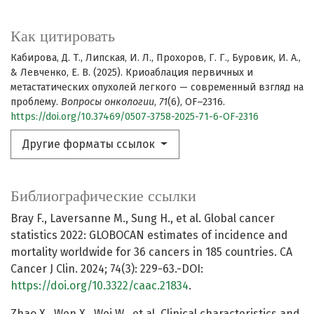
Как цитировать
Кабирова, Д. Т., Липская, И. Л., Прохоров, Г. Г., Буровик, И. А.,
& Левченко, Е. В. (2025). Криоаблация первичных и
метастатических опухолей легкого — современный взгляд на
проблему.
Вопросы онкологии
,
71
(6), OF–2316.
https://doi.org/10.37469/0507-3758-2025-71-6-OF-2316
Другие форматы ссылок
Библиографические ссылки
Bray F., Laversanne M., Sung H., et al. Global cancer
statistics 2022: GLOBOCAN estimates of incidence and
mortality worldwide for 36 cancers in 185 countries. CA
Cancer J Clin. 2024; 74(3): 229-63.-DOI:
https://doi.org/10.3322/caac.21834
.
Zhao X., Wen X., Wei W., et al. Clinical characteristics and