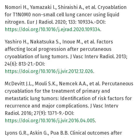
Nomori H., Yamazaki I., Shiraishi A., et al. Cryoablation
for T1N0M0 non-small cell lung cancer using liquid
nitrogen. Eur J Radiol. 2020; 133: 109334.-DOI:
https://doi.org/10.1016/j.ejrad.2020.109334
.
Yashiro H., Nakatsuka S., Inoue M., et al. Factors
affecting local progression after percutaneous
cryoablation of lung tumors. J Vasc Interv Radiol. 2013;
24(6): 813-21.-DOI:
https://doi.org/10.1016/j.jvir.2012.12.026
.
McDevitt J.L., Mouli S.K., Nemcek A.A., et al. Percutaneous
cryoablation for the treatment of primary and
metastatic lung tumors: Identification of risk factors for
recurrence and major complications. J Vasc Interv
Radiol. 2016; 27(9): 1371-9.-DOI:
https://doi.org/10.1016/j.jvir.2016.04.005
.
Lyons G.R., Askin G., Pua B.B. Clinical outcomes after