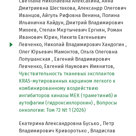
Светлана Николаевна Алексахина, Анна
Дмитриевна Шестакова, Александр Олегович
Иванцов, Айгуль Рифовна Венина, Полина
Ильинична Кайдун, Дмитрий Владимирович
Михеев, Степан Мкртычевич Ергнян, Роман
Иванович Юрин, Никита Евгеньевич
Левченко, Николай Владимирович Хандогин ,
Олег Юрьевич Мамонтов, Ольга Олеговна
Лопушанская , Евгений Владимирович
Левченко, Евгений Наумович Имянитов,
Чувствительность тканевых эксплантов
KRAS-мутированных карцином легкого к
комбинированному воздействию
ингибиторов киназы МЕК (траметиниб) и
аутофагии (гидроксихлорохин)
,
Вопросы
онкологии: Том 72 № 1 (2026)
Екатерина Александровна Бусько , Петр
Владимирович Криворотько , Владислав