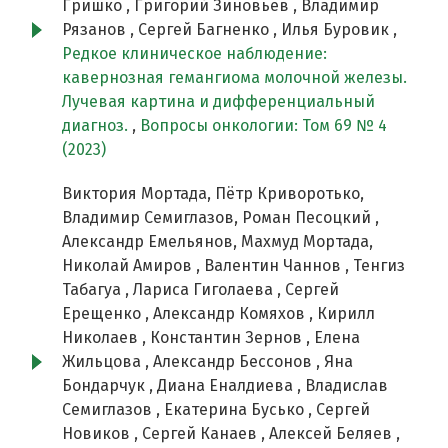
Гришко , Григорий Зиновьев , Владимир
Рязанов , Сергей Багненко , Илья Буровик ,
Редкое клиническое наблюдение:
кавернозная гемангиома молочной железы.
Лучевая картина и дифференциальный
диагноз.
,
Вопросы онкологии: Том 69 № 4
(2023)
Виктория Мортада, Пётр Криворотько,
Владимир Семиглазов, Роман Песоцкий ,
Александр Емельянов, Махмуд Мортада,
Николай Амиров , Валентин Чаннов , Тенгиз
Табагуа , Лариса Гиголаева , Сергей
Ерещенко , Александр Комяхов , Кирилл
Николаев , Константин Зернов , Елена
Жильцова , Александр Бессонов , Яна
Бондарчук , Диана Еналдиева , Владислав
Семиглазов , Екатерина Бусько , Сергей
Новиков , Сергей Канаев , Алексей Беляев ,