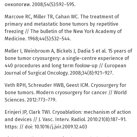
онкологии. 2008;54(5):592–595.
Marcove RC, Miller TR, Cahan WC. The treatment of
primary and metastatic bone tumors by repetitive
freezing // The bulletin of the New York Academy of
Medicine. 1968;44(5):532–544.
Meller I, Weinbroum A, Bickels J, Dadia S et al. 15 years of
bone tumor cryosurgery: a single-centre experience of
440 procedures and long term foolow-up // European
Journal of Surgical Oncology. 2008;34(8):921–927.
Veth RPH, Schreuder HWB, Geest ICM. Cryosurgery for
bone tumors. Modern cryosurgery for cancer // World
Sciences. 2012:773–779.
Erinjeri JP, Clark TWI. Cryoablation: mechanism of action
and devices // J. Vasc. Interv. Radiol. 2010:21(8):187–91.
https: // doi: 10.1016/j.jvir.2009.12.403