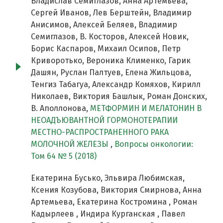
Владислав Семиглазов, Анна Артемьева,
Сергей Иванов, Лев Берштейн, Владимир
Анисимов, Алексей Беляев, Владимир
Семиглазов, В. Косторов, Алексей Новик,
Борис Каспаров, Михаил Осипов, Петр
Криворотько, Вероника Клименко, Гарик
Дашян, Руслан Палтуев, Елена Жильцова,
Тенгиз Табагуа, Александр Комяхов, Кирилл
Николаев, Виктория Башлык, Роман Донских,
В. Аполлонова,
МЕТФОРМИН И МЕЛАТОНИН В
НЕОАДЪЮВАНТНОЙ ГОРМОНОТЕРАПИИ
МЕСТНО-РАСПРОСТРАНЕННОГО РАКА
МОЛОЧНОЙ ЖЕЛЕЗЫ
,
Вопросы онкологии:
Том 64 № 5 (2018)
Екатерина Бусько, Эльвира Любимская,
Ксения Козубова, Виктория Смирнова, Анна
Артемьева, Екатерина Костромина , Роман
Кадырлеев , Индира Курганская , Павел