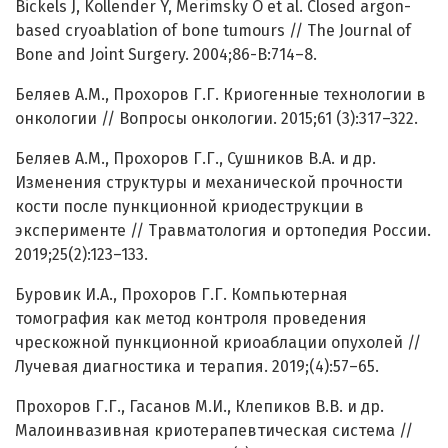
Bickels J, Kollender Y, Merimsky O et al. Closed argon-
based cryoablation of bone tumours // The Journal of
Bone and Joint Surgery. 2004;86-B:714–8.
Беляев А.М., Прохоров Г.Г. Криогенные технологии в
онкологии // Вопросы онкологии. 2015;61 (3):317–322.
Беляев А.М., Прохоров Г.Г., Сушников В.А. и др.
Изменения структуры и механической прочности
кости после пункционной криодеструкции в
эксперименте // Травматология и ортопедия России.
2019;25(2):123–133.
Буровик И.А., Прохоров Г.Г. Компьютерная
томография как метод контроля проведения
чрескожной пункционной криоаблации опухолей //
Лучевая диагностика и терапия. 2019;(4):57–65.
Прохоров Г.Г., Гасанов М.И., Клепиков В.В. и др.
Малоинвазивная криотерапевтическая система //