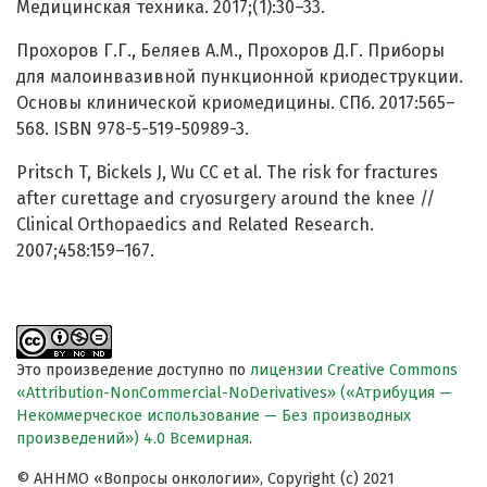
Медицинская техника. 2017;(1):30–33.
Прохоров Г.Г., Беляев А.М., Прохоров Д.Г. Приборы
для малоинвазивной пункционной криодеструкции.
Основы клинической криомедицины. СПб. 2017:565–
568. ISBN 978-5-519-50989-3.
Pritsch T, Bickels J, Wu CC et al. The risk for fractures
after curettage and cryosurgery around the knee //
Clinical Orthopaedics and Related Research.
2007;458:159–167.
Это произведение доступно по
лицензии Creative Commons
«Attribution-NonCommercial-NoDerivatives» («Атрибуция —
Некоммерческое использование — Без производных
произведений») 4.0 Всемирная
.
© АННМО «Вопросы онкологии», Copyright (c) 2021