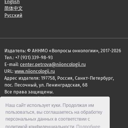
English
简体中文
Русский
Издатель: © АННМО «Вопросы онкологии», 2017-2026
Тел.: +7 (931) 339-98-93
E-mail:
center.petrova@niioncologii.ru
URL:
www.niioncologii.ru
Адрес издателя: 197758, Россия, Санкт-Петербург,
пос. Песочный, ул. Ленинградская, 68
Все права защищены.
ISSN 0507-3758 (Print)
Наш сайт использует куки. Продолжая им
ISSN 2949-4915 (Online)
пользоваться, вы соглашаетесь на обработку
персональных данных в соответствии с
политикой конфиденциальности
Подробнее