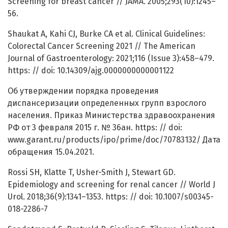
Screening for breast cancer // JAMA. 2005;293(10):1245–
56.
Shaukat A, Kahi CJ, Burke CA et al. Clinical Guidelines:
Colorectal Cancer Screening 2021 // The American
Journal of Gastroenterology: 2021;116 (Issue 3):458–479.
https: // doi: 10.14309/ajg.0000000000001122
Об утверждении порядка проведения
диспансеризации определенных групп взрослого
населения. Приказ Министерства здравоохранения
РФ от 3 февраля 2015 г. № 36ан. https: // doi:
www.garant.ru/products/ipo/prime/doc/70783132/ Дата
обращения 15.04.2021.
Rossi SH, Klatte T, Usher-Smith J, Stewart GD.
Epidemiology and screening for renal cancer // World J
Urol. 2018;36(9):1341–1353. https: // doi: 10.1007/s00345-
018-2286-7