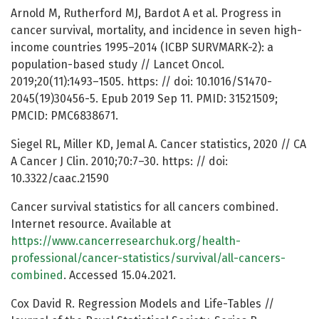
Arnold M, Rutherford MJ, Bardot A et al. Progress in
cancer survival, mortality, and incidence in seven high-
income countries 1995–2014 (ICBP SURVMARK-2): a
population-based study // Lancet Oncol.
2019;20(11):1493–1505. https: // doi: 10.1016/S1470-
2045(19)30456-5. Epub 2019 Sep 11. PMID: 31521509;
PMCID: PMC6838671.
Siegel RL, Miller KD, Jemal A. Cancer statistics, 2020 // CA
A Cancer J Clin. 2010;70:7–30. https: // doi:
10.3322/caac.21590
Cancer survival statistics for all cancers combined.
Internet resource. Available at
https://www.cancerresearchuk.org/health-
professional/cancer-statistics/survival/all-cancers-
combined
. Accessed 15.04.2021.
Cox David R. Regression Models and Life-Tables //