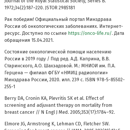
Journal of the Royal Statistical Society, Series B.
1972;34(2):187–220. JSTOR 2985181
Рак победим! Официальный портал Минздрава
России об онкологических заболеваниях. Интернет-
ресурс. Доступно по ссылке
https://onco-life.ru/
. Дата
обращения 15.04.2021.
Состояние онкологической помощи населению
России в 2019 году / Под ред. А.Д. Каприна, В.В.
Старинского, А.О. Шахзадовой. М.: МНИОИ им. П.А.
Герцена — филиал ФГБУ «НМИЦ радиологии»
Минздрава России, 2020. илл. 239 с. ISBN 978-5-85502-
255-1
Berry DA, Cronin KA, Plevritis SK et al. Effect of
screening and adjuvant therapy on mortality from
breast cancer // N Engl J Med. 2005;353(17):1784–92.
Elmore JG, Armstrong K, Lehman CD, Fletcher SW.