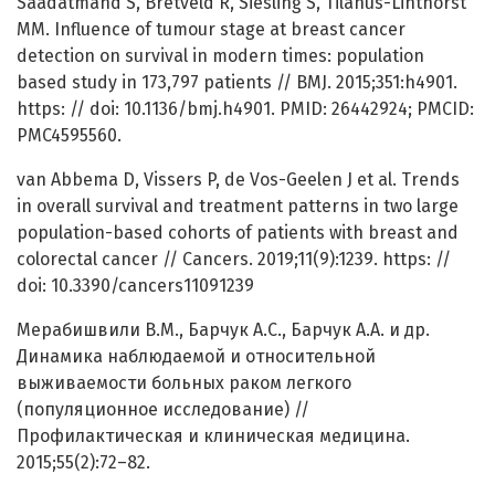
Saadatmand S, Bretveld R, Siesling S, Tilanus-Linthorst
MM. Influence of tumour stage at breast cancer
detection on survival in modern times: population
based study in 173,797 patients // BMJ. 2015;351:h4901.
https: // doi: 10.1136/bmj.h4901. PMID: 26442924; PMCID:
PMC4595560.
van Abbema D, Vissers P, de Vos-Geelen J et al. Trends
in overall survival and treatment patterns in two large
population-based cohorts of patients with breast and
colorectal cancer // Cancers. 2019;11(9):1239. https: //
doi: 10.3390/cancers11091239
Мерабишвили В.М., Барчук А.С., Барчук А.А. и др.
Динамика наблюдаемой и относительной
выживаемости больных раком легкого
(популяционное исследование) //
Профилактическая и клиническая медицина.
2015;55(2):72–82.