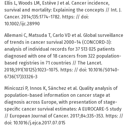
Ellis L, Woods LM, Estève J et al. Cancer incidence,
survival and mortality: Explaining the concepts // Int. J.
Cancer. 2014;135:1774–1782. https: // doi:
10.1002/ijc.28990
Allemani C, Matsuda T, Carlo VD et al. Global surveillance
of trends in cancer survival 2000–14 (CONCORD-3):
analysis of individual records for 37 513 025 patients
diagnosed with one of 18 cancers from 322 population-
based registries in 71 countries // The Lancet.
2018;391(10125):1023–1075. https: // doi: 10.1016/S0140-
6736(17)33326-3
Minicozzi P, Innos K, Sánchez et al. Quality analysis of
population-based information on cancer stage at
diagnosis across Europe, with presentation of stage-
specific cancer survival estimates: A EUROCARE-5 study
// European Journal of Cancer. 2017;84:335–353. https: //
doi: 10.1016/j.ejca.2017.07.015