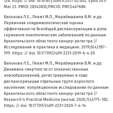
128. https: // doi: 10.1016/j.soncn.2017.02.002. Epub 2017
Mar 23. PMID: 28343835;PMCID: PMC5467686.
Валькова Л.Е., Левит М.Л., Мерабишвили В.М. и др.
Первичная эпидемиологическая оценка
эффективности Всеобщей диспансеризации в роли
скрининга онкологических заболеваний по данным
Архангельского областного канцер-регистра //
Исследования и практика в медицине. 2019;6(4):187–
199. https: // doi: 10.17709/2409-2231-2019-6-4-20
Валькова Л.Е., Левит М.Л., Мерабишвили В.М. и др.
Динамика смертности от злокачественных
новообразований, регистрируемых в ходе
диспансеризации отдельных групп взрослого
населения: популяционное исследование по данным
Архангельского областного канцер-регистра //
Research'n Practical Medicine Journal. 2020;7(4):175–182.
https: // doi: 10.17709/2409-2231-2020-7-4-14