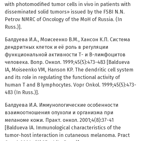
with photomodified tumor cells in vivo in patients with
disseminated solid tumors» issued by the FSBI N.N.
Petrov NMRC of Oncology of the MoH of Russia. (In
Russ.)].
Балдуева И.А., Моисеенко В.М., Хансон К.П. Система
дендритных клеток и её роль в регуляции
функциональной активности Т- и В-лимфоцитов
человека. Вопр. Онкол. 1999;45(5):473-483 [Baldueva
IA, Moiseenko VM, Hanson KP. The dendritic cell system
and its role in regulating the functional activity of
human T and B lymphocytes. Vopr Onkol. 1999;45(5):473-
483 (In Russ.)].
Балдуева И.А. Иммунологические особенности
взаимоотношения опухоли и организма при
меланоме кожи. Практ. онкол. 2001;4(8):37-41
[Baldueva IA. Immunological characteristics of the
tumor-host interaction in cutaneous melanoma. Pract