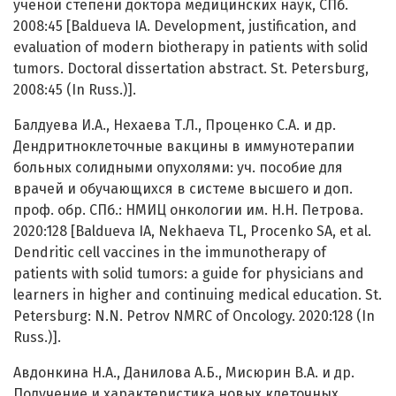
ученой степени доктора медицинских наук, СПб.
2008:45 [Baldueva IA. Development, justification, and
evaluation of modern biotherapy in patients with solid
tumors. Doctoral dissertation abstract. St. Petersburg,
2008:45 (In Russ.)].
Балдуева И.А., Нехаева Т.Л., Проценко С.А. и др.
Дендритноклеточные вакцины в иммунотерапии
больных солидными опухолями: уч. пособие для
врачей и обучающихся в системе высшего и доп.
проф. обр. СПб.: НМИЦ онкологии им. Н.Н. Петрова.
2020:128 [Baldueva IA, Nekhaeva TL, Procenko SA, et al.
Dendritic cell vaccines in the immunotherapy of
patients with solid tumors: a guide for physicians and
learners in higher and continuing medical education. St.
Petersburg: N.N. Petrov NMRC of Oncology. 2020:128 (In
Russ.)].
Авдонкина Н.А., Данилова А.Б., Мисюрин В.А. и др.
Получение и характеристика новых клеточных