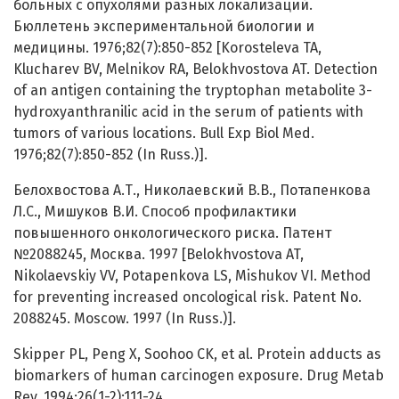
больных с опухолями разных локализаций.
Бюллетень экспериментальной биологии и
медицины. 1976;82(7):850-852 [Korosteleva TA,
Klucharev BV, Melnikov RA, Belokhvostova AT. Detection
of an antigen containing the tryptophan metabolite 3-
hydroxyanthranilic acid in the serum of patients with
tumors of various locations. Bull Exp Biol Med.
1976;82(7):850-852 (In Russ.)].
Белохвостова А.Т., Николаевский В.В., Потапенкова
Л.С., Мишуков В.И. Способ профилактики
повышенного онкологического риска. Патент
№2088245, Москва. 1997 [Belokhvostova AT,
Nikolaevskiy VV, Potapenkova LS, Mishukov VI. Method
for preventing increased oncological risk. Patent No.
2088245. Moscow. 1997 (In Russ.)].
Skipper PL, Peng X, Soohoo CK, et al. Protein adducts as
biomarkers of human carcinogen exposure. Drug Metab
Rev. 1994;26(1-2):111-24.