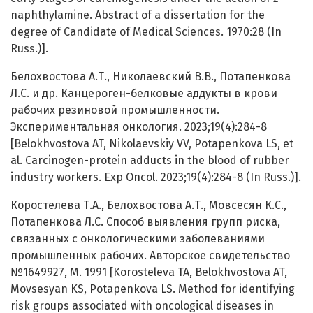
naphthylamine. Abstract of a dissertation for the
degree of Candidate of Medical Sciences. 1970:28 (In
Russ.)].
Белохвостова А.Т., Николаевский В.В., Потапенкова
Л.С. и др. Канцероген-белковые аддукты в крови
рабочих резиновой промышленности.
Экспериментальная онкология. 2023;19(4):284-8
[Belokhvostova AT, Nikolaevskiy VV, Potapenkova LS, et
al. Carcinogen-protein adducts in the blood of rubber
industry workers. Exp Oncol. 2023;19(4):284-8 (In Russ.)].
Коростелева Т.А., Белохвостова А.Т., Мовсесян К.С.,
Потапенкова Л.С. Способ выявления групп риска,
связанных с онкологическими заболеваниями
промышленных рабочих. Авторское свидетельство
№1649927, М. 1991 [Korosteleva TA, Belokhvostova AT,
Movsesyan KS, Potapenkova LS. Method for identifying
risk groups associated with oncological diseases in