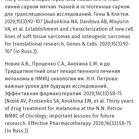
линий сарком мягких тканей и остеогенных сарком
для трансляционных исследований. Гены & Клетки.
2020;15(3):92-107 [Avdonkina NA, Danilova AB, Misyurin
VA, et al. Establishment and characterization of new cell
lines of soft tissue sarcomas and osteogenic sarcomas
for translational research. Genes & Cells. 2020;15(3):92-
107 (In Russ.)].
Новик А.В., Проценко С.А., Анохина Е.М. и др.
Тридцатилетний опыт лекарственного лечения
меланомы в НМИЦ онкологии им. Н.Н. Петрова:
важные уроки для будущих исследований.
Эффективная фармакотерапия. 2020;16(33):58-75
[Novik AV, Protsenko SA, Anokhina EM, et al. Thirty years
of drug treatment for melanoma at the N.N. Petrov
NMRC of Oncology: important lessons for future
research. Effective Pharmacotherapy. 2020;16(33):58-75
(In Russ.)].