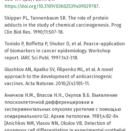
https://doi.org/10.3109/03602539409029787
.
Skipper PL, Tannenbaum SR. The role of protein
adducts in the study of chemical carcinogenesis. Prog
Clin Biol Res. 1990;11:507-18.
Toniolo P, Boffetta P, Shuker D, et al. Pearce-application
of biomarkers in cancer epidemiology. Workshop
report. IARC Sci Publ. 1997:143-318.
Glushkov AN, Apalko SV, Filipenko ML, et al. A novel
approach to the development of anticarcinogenic
vaccines. Acta Naturae. 2010;2(4):105-11.
Аничков Н.М., Власов Н.Н., Окулов В.Б. Выявление
плоскоклеточной дифференцировки в
экспериментальных опухолях уротелия с помощью
эпидермального G2. Архив патологии. 1981;4:82-84
[Anichkov NM, Vlasov NN, Okulov VB. Detection of
squamous cell differentiation in experimental urothelial