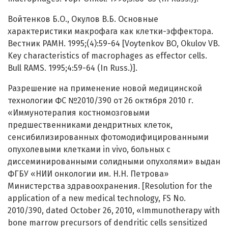
Войтенков Б.О., Окулов В.Б. Основные
характеристики макрофага как клетки-эффектора.
Вестник РАМН. 1995;(4):59-64 [Voytenkov BO, Okulov VB.
Key characteristics of macrophages as effector cells.
Bull RAMS. 1995;4:59-64 (In Russ.)].
Разрешение на применение новой медицинской
технологии ФС №2010/390 от 26 октября 2010 г.
«Иммунотерапия костномозговыми
предшественниками дендритных клеток,
сенсибилизированных фотомодифицированными
опухолевыми клетками in vivo, больных с
диссеминированными солидными опухолями» выдан
ФГБУ «НИИ онкологии им. Н.Н. Петрова»
Министерства здравоохранения. [Resolution for the
application of a new medical technology, FS No.
2010/390, dated October 26, 2010, «Immunotherapy with
bone marrow precursors of dendritic cells sensitized