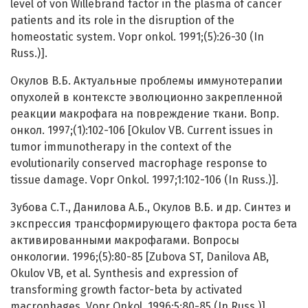
level of von Willebrand factor in the plasma of cancer
patients and its role in the disruption of the
homeostatic system. Vopr onkol. 1991;(5):26-30 (In
Russ.)].
Окулов В.Б. Актуальные проблемы иммунотерапии
опухолей в контексте эволюционно закрепленной
реакции макрофага на повреждение ткани. Вопр.
онкол. 1997;(1):102-106 [Okulov VB. Current issues in
tumor immunotherapy in the context of the
evolutionarily conserved macrophage response to
tissue damage. Vopr Onkol. 1997;1:102-106 (In Russ.)].
Зубова С.Т., Данилова А.Б., Окулов В.Б. и др. Синтез и
экспрессия трансформирующего фактора роста бета
активированными макрофагами. Вопросы
онкологии. 1996;(5):80-85 [Zubova ST, Danilova AB,
Okulov VB, et al. Synthesis and expression of
transforming growth factor-beta by activated
macrophages. Vopr Onkol. 1996;5:80-85 (In Russ.)].