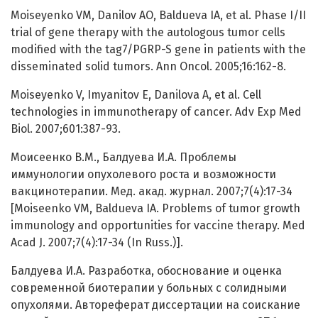
Moiseyenko VM, Danilov AO, Baldueva IA, et al. Phase I/II
trial of gene therapy with the autologous tumor cells
modified with the tag7/PGRP-S gene in patients with the
disseminated solid tumors. Ann Oncol. 2005;16:162-8.
Moiseyenko V, Imyanitov E, Danilova A, et al. Cell
technologies in immunotherapy of cancer. Adv Exp Med
Biol. 2007;601:387-93.
Моисеенко В.М., Балдуева И.А. Проблемы
иммунологии опухолевого роста и возможности
вакцинотерапии. Мед. акад. журнал. 2007;7(4):17-34
[Moiseenko VM, Baldueva IA. Problems of tumor growth
immunology and opportunities for vaccine therapy. Med
Acad J. 2007;7(4):17-34 (In Russ.)].
Балдуева И.А. Разработка, обоснование и оценка
современной биотерапии у больных с солидными
опухолями. Автореферат диссертации на соискание