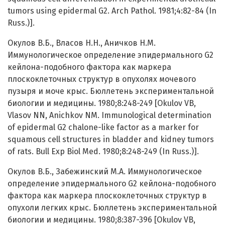
tumors using epidermal G2. Arch Pathol. 1981;4:82-84 (In
Russ.)].
Окулов В.Б., Власов Н.Н., Аничков Н.М.
Иммунологическое определение эпидермального G2
кейлона-подобного фактора как маркера
плоскоклеточных структур в опухолях мочевого
пузыря и моче крыс. Бюллетень экспериментальной
биологии и медицины. 1980;8:248-249 [Okulov VB,
Vlasov NN, Anichkov NM. Immunological determination
of epidermal G2 chalone-like factor as a marker for
squamous cell structures in bladder and kidney tumors
of rats. Bull Exp Biol Med. 1980;8:248-249 (In Russ.)].
Окулов В.Б., Забежинский М.А. Иммунологическое
определение эпидермального G2 кейлона-подобного
фактора как маркера плоскоклеточных структур в
опухоли легких крыс. Бюллетень экспериментальной
биологии и медицины. 1980;8:387-396 [Okulov VB,