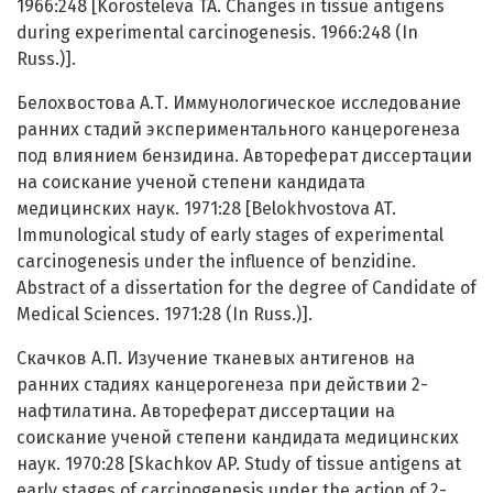
1966:248 [Korosteleva TA. Changes in tissue antigens
during experimental carcinogenesis. 1966:248 (In
Russ.)].
Белохвостова А.Т. Иммунологическое исследование
ранних стадий экспериментального канцерогенеза
под влиянием бензидина. Автореферат диссертации
на соискание ученой степени кандидата
медицинских наук. 1971:28 [Belokhvostova AT.
Immunological study of early stages of experimental
carcinogenesis under the influence of benzidine.
Abstract of a dissertation for the degree of Candidate of
Medical Sciences. 1971:28 (In Russ.)].
Скачков А.П. Изучение тканевых антигенов на
ранних стадиях канцерогенеза при действии 2-
нафтилатина. Автореферат диссертации на
соискание ученой степени кандидата медицинских
наук. 1970:28 [Skachkov AP. Study of tissue antigens at
early stages of carcinogenesis under the action of 2-