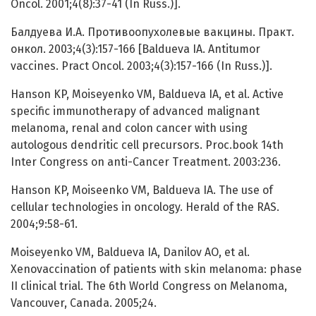
Oncol. 2001;4(8):37-41 (In Russ.)].
Балдуева И.А. Противоопухолевые вакцины. Практ.
онкол. 2003;4(3):157-166 [Baldueva IA. Antitumor
vaccines. Pract Oncol. 2003;4(3):157-166 (In Russ.)].
Hanson KP, Moiseyenko VM, Baldueva IA, et al. Active
specific immunotherapy of advanced malignant
melanoma, renal and colon cancer with using
autologous dendritic cell precursors. Proc.book 14th
Inter Congress on anti-Cancer Treatment. 2003:236.
Hanson KP, Moiseenko VM, Baldueva IA. The use of
cellular technologies in oncology. Herald of the RAS.
2004;9:58-61.
Moiseyenko VM, Baldueva IA, Danilov AO, et al.
Xenovaccination of patients with skin melanoma: phase
II clinical trial. The 6th World Congress on Melanoma,
Vancouver, Canada. 2005;24.