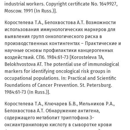
industrial workers. Copyright certificate No. 1649927,
Moscow. 1991 (In Russ.)].
Коростелева Т.А., Белохвостова А.Т. Возможности
использования иммунологических маркеров для
выявления групп онкологического риска в
производственных контингентах – Практические и
научные основы профилактики канцерогенных
воздействий. СПб. 1984:61-73 [Korosteleva TA,
Belokhvostova AT. The potential use of immunological
markers for identifying oncological risk groups in
occupational populations. In: Practical and Scientific
Foundations of Cancer Prevention. St. Petersburg.
1984:61-73 (In Russ.)].
Коростелева Т.А., Ключарев Б.В., Мельников Р.А.,
Белохвостова А.Т. Обнаружение антигена,
содержащего метаболит триптофана 3-
оксиантраниловую кислоту в сыворотке крови