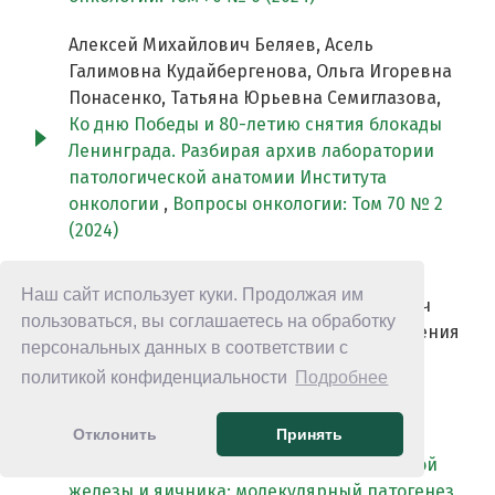
Алексей Михайлович Беляев, Асель
Галимовна Кудайбергенова, Ольга Игоревна
Понасенко, Татьяна Юрьевна Семиглазова,
Ко дню Победы и 80-летию снятия блокады
Ленинграда. Разбирая архив лаборатории
патологической анатомии Института
онкологии
,
Вопросы онкологии: Том 70 № 2
(2024)
Екатерина Шотовна Кулигина, Юлий
Наш сайт использует куки. Продолжая им
Андреевич Горгуль, Григорий Аркадьевич
пользоваться, вы соглашаетесь на обработку
Янус, Софья Владимировна Баскина, Евгения
персональных данных в соответствии с
Витальевна Белогубова, Айгуль Рифовна
политикой конфиденциальности
Подробнее
Венина, Алексей Михайлович Беляев,
Александр Викторович Того, Евгений
Отклонить
Принять
Наумович Имянитов, Анна Петровна
Соколенко,
Наследственный рак молочной
железы и яичника: молекулярный патогенез