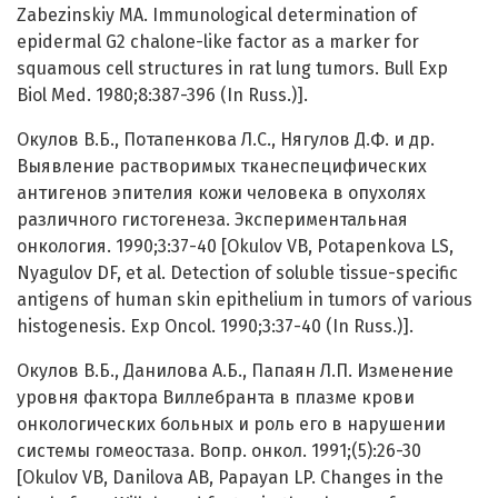
Zabezinskiy MA. Immunological determination of
epidermal G2 chalone-like factor as a marker for
squamous cell structures in rat lung tumors. Bull Exp
Biol Med. 1980;8:387-396 (In Russ.)].
Окулов В.Б., Потапенкова Л.С., Нягулов Д.Ф. и др.
Выявление растворимых тканеспецифических
антигенов эпителия кожи человека в опухолях
различного гистогенеза. Экспериментальная
онкология. 1990;3:37-40 [Okulov VB, Potapenkova LS,
Nyagulov DF, et al. Detection of soluble tissue-specific
antigens of human skin epithelium in tumors of various
histogenesis. Exp Oncol. 1990;3:37-40 (In Russ.)].
Окулов В.Б., Данилова А.Б., Папаян Л.П. Изменение
уровня фактора Виллебранта в плазме крови
онкологических больных и роль его в нарушении
системы гомеостаза. Вопр. онкол. 1991;(5):26-30
[Okulov VB, Danilova AB, Papayan LP. Changes in the