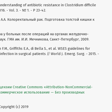
nderstanding of antibiotic resistance in Clostridium difficile
016. - Vol. 3. - № 1. - P 23-42.
н А.А. Колоректальный рак. Подготовка толстой кишки к
за у больных после операций на органах желудочно-
наук. ГМА им. И.И. Мечникова, Санкт-Петербург, 2009.
F.M., Griffiths E.A., di Bella S., et al. WSES guidelines for
nfection in surgical patients // World J. Emerg. Surg. - 2015. -
цензии Creative Commons «Attribution-NonCommercial-
екоммерческое использование — Без производных
pyright (c) 2019