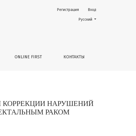
Регистрация
Вход
ЕНОЗА ТОЛСТОЙ КИШКИ У БОЛЬНЫХ КОЛОРЕКТАЛЬНЫМ Р
Change the language. The current 
Русский
ONLINE FIRST
КОНТАКТЫ
 КОРРЕКЦИИ НАРУШЕНИЙ
ЕКТАЛЬНЫМ РАКОМ