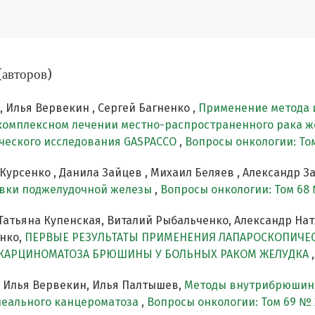
(авторов)
 Илья Вервекин , Сергей Багненко ,
Применение метода
 комплексном лечении местно-распространенного рака 
ческого исследования GASPACCO
,
Вопросы онкологии: Том
Курсенко , Данила Зайцев , Михаил Беляев , Александр З
овки поджелудочной железы
,
Вопросы онкологии: Том 68 
Татьяна Купенская, Виталий Рыбальченко, Александр Натх
енко,
ПЕРВЫЕ РЕЗУЛЬТАТЫ ПРИМЕНЕНИЯ ЛАПАРОСКОПИЧ
И КАРЦИНОМАТОЗА БРЮШИНЫ У БОЛЬНЫХ РАКОМ ЖЕЛУДКА
, Илья Вервекин, Илья Палтышев,
Методы внутрибрюшинн
неального канцероматоза
,
Вопросы онкологии: Том 69 № 2