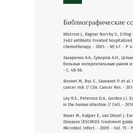
Библиографические с
Wistrom J., Ragnar Norrby S., Erling 
2462 antibiotic-treated hospitalized
chemotherapy. - 2001. - № 47. - P 4
Захаренко А.А., Суворов А.Н., Шл
больных колоректальным раком и с
- С. 48-56.
Bonnet M., Buc E., Sauvanet P. et al.
cancer risk // Clin. Cancer Res. - 201
Ley R.E., Peterson D.A., Gordon J.I. 
in the human intestine // Cell. - 201
Bauer M., Kuijper E., van Dissel J. E
Diseases (ESCMID): treatment guidanc
Microbiol. Infect. - 2009. - Vol. 15 -