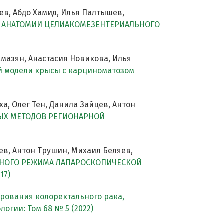
ев, Абдо Хамид, Илья Палтышев,
Й АНАТОМИИ ЦЕЛИАКОМЕЗЕНТЕРИАЛЬНОГО
амазян, Анастасия Новикова, Илья
й модели крысы с карциноматозом
а, Олег Тен, Данила Зайцев, Антон
ЫХ МЕТОДОВ РЕГИОНАРНОЙ
ев, Антон Трушин, Михаил Беляев,
НОГО РЕЖИМА ЛАПАРОСКОПИЧЕСКОЙ
17)
рования колоректального рака,
огии: Том 68 № 5 (2022)