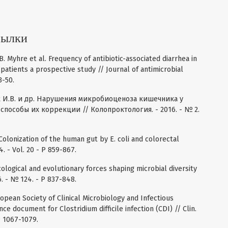
сылки
B. Myhre et al. Frequency of antibiotic-associated diarrhea in
 patients a prospective study // Journal of antimicrobial
3-50.
ык И.В. и др. Нарушения микробиоценоза кишечника у
пособы их коррекции // Колопроктология. - 2016. - № 2.
 Colonization of the human gut by E. coli and colorectal
4. - Vol. 20 - P 859-867.
Ecological and evolutionary forces shaping microbial diversity
6. - № 124. - P 837-848.
uropean Society of Clinical Microbiology and Infectious
e document for Clostridium difficile infection (CDI) // Clin.
 P 1067-1079.