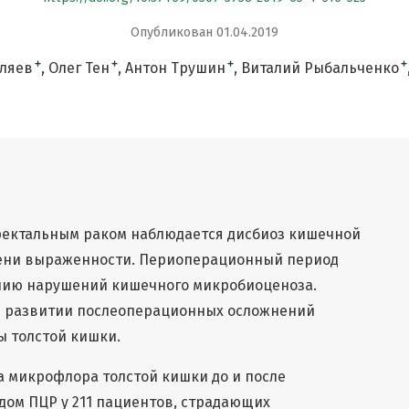
Опубликован 01.04.2019
+
+
+
+
ляев
Олег Тен
Антон Трушин
Виталий Рыбальченко
ректальным раком наблюдается дисбиоз кишечной
ени выраженности. Периоперационный период
нию нарушений кишечного микробиоценоза.
 в развитии послеоперационных осложнений
ы толстой кишки.
 микрофлора толстой кишки до и после
дом ПЦР у 211 пациентов, страдающих