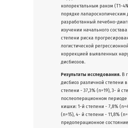
колоректальным раком (T1-4
порядке лапароскопическим д
разработанный лечебно-диаг
изучении начального состав
степени риска прогресирован
логистической регрессионно
коррекцией выявленных нару
дисбиозов.
Результаты исследования.
В 
дисбиоз различной степени вы
степени - 37,3% (n=19), 3- й ст
послеоперационном периоде 
кишки: 1-й степени - 7,8% (n=4
(n=15), 4- й степени - 11,8% (
предоперационное состояни