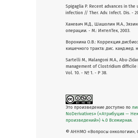
Spigaglia P. Recent advances in the u
infection // Ther. Adv. Infect. Dis. - 2
Ханевич М.Д., Шашолин М.А., Зязи
операции. - М.: ИнтелТек, 2003.
Воронина О.В.: Коррекция дисбио
кишечного тракта: дис. канд.мед. 
Sartelli M., Malangoni M.A., Abu-Zidan 
management of Clostridium difficile i
Vol. 10. - № 1. - P 38.
Это произведение доступно по
ли
NoDerivatives» («Атрибуция — Н
произведений») 4.0 Всемирная
.
© АННМО «Вопросы онкологии», Co