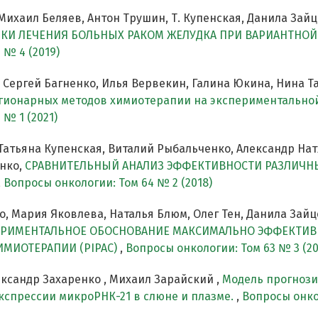
Михаил Беляев, Антон Трушин, Т. Купенская, Данила Зайц
КИ ЛЕЧЕНИЯ БОЛЬНЫХ РАКОМ ЖЕЛУДКА ПРИ ВАРИАНТНО
 № 4 (2019)
 Сергей Багненко, Илья Вервекин, Галина Юкина, Нина Т
гионарных методов химиотерапии на экспериментально
 № 1 (2021)
Татьяна Купенская, Виталий Рыбальченко, Александр Натх
енко,
СРАВНИТЕЛЬНЫЙ АНАЛИЗ ЭФФЕКТИВНОСТИ РАЗЛИЧН
,
Вопросы онкологии: Том 64 № 2 (2018)
о, Мария Яковлева, Наталья Блюм, Олег Тен, Данила Зайц
ЕРИМЕНТАЛЬНОЕ ОБОСНОВАНИЕ МАКСИМАЛЬНО ЭФФЕКТИВ
МИОТЕРАПИИ (PIPAC)
,
Вопросы онкологии: Том 63 № 3 (20
ксандр Захаренко , Михаил Зарайский ,
Модель прогнози
кспрессии микроРНК-21 в слюне и плазме.
,
Вопросы онкол